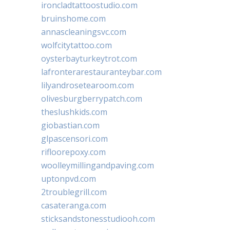
ironcladtattoostudio.com
bruinshome.com
annascleaningsvc.com
wolfcitytattoo.com
oysterbayturkeytrot.com
lafronterarestauranteybar.com
lilyandrosetearoom.com
olivesburgberrypatch.com
theslushkids.com
giobastian.com
glpascensori.com
rifloorepoxy.com
woolleymillingandpaving.com
uptonpvd.com
2troublegrill.com
casateranga.com
sticksandstonesstudiooh.com