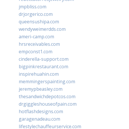
jmpbliss.com
drjorgerico.com
queensushipa.com
wendyweimerdds.com
ameri-camp.com
hrsreceivables.com
empconst1.com
cinderella-support.com
bigpinkrestaurant.com
inspirehuahin.com
memmingerspainting.com
jeremypbeasley.com
thesandwichdepotcos.com
drgiggleshouseofpain.com
hotflashdesigns.com
garagenadeau.com
lifestylechauffeurservice.com