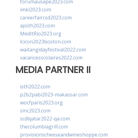
forumausape2023.com
imkl2023.com
careerfaircsd2023.com
apsth2023.com
MedItRio2023.org
lcicon2023boston.com
waitangidayfestival2022.com
vacancesscolaires2022.com
MEDIA PARTNER II
isth2022.com
p2b2pabi2023-makassar.com
wocfparis2023.org
sinc2023.com
scdlqatar2022-qa.com
thecolumbiagrill.com
provisionscheeseandwineshoppe.com