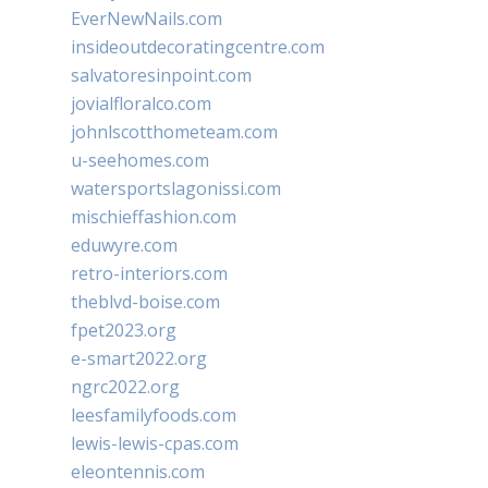
EverNewNails.com
insideoutdecoratingcentre.com
salvatoresinpoint.com
jovialfloralco.com
johnlscotthometeam.com
u-seehomes.com
watersportslagonissi.com
mischieffashion.com
eduwyre.com
retro-interiors.com
theblvd-boise.com
fpet2023.org
e-smart2022.org
ngrc2022.org
leesfamilyfoods.com
lewis-lewis-cpas.com
eleontennis.com