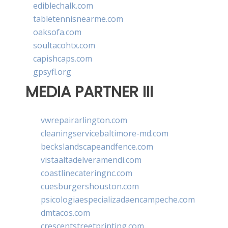
ediblechalk.com
tabletennisnearme.com
oaksofa.com
soultacohtx.com
capishcaps.com
gpsyfl.org
MEDIA PARTNER III
vwrepairarlington.com
cleaningservicebaltimore-md.com
beckslandscapeandfence.com
vistaaltadelveramendi.com
coastlinecateringnc.com
cuesburgershouston.com
psicologiaespecializadaencampeche.com
dmtacos.com
crescentstreetprinting.com