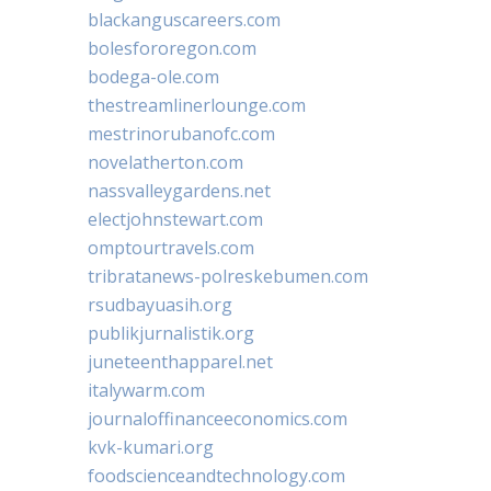
blackanguscareers.com
bolesfororegon.com
bodega-ole.com
thestreamlinerlounge.com
mestrinorubanofc.com
novelatherton.com
nassvalleygardens.net
electjohnstewart.com
omptourtravels.com
tribratanews-polreskebumen.com
rsudbayuasih.org
publikjurnalistik.org
juneteenthapparel.net
italywarm.com
journaloffinanceeconomics.com
kvk-kumari.org
foodscienceandtechnology.com