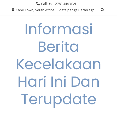
Skip
Call Us: +2782 444 YEAH
to
Cape Town, South Africa
data pengeluaran sgp
content
Informasi
Berita
Kecelakaan
Hari Ini Dan
Terupdate