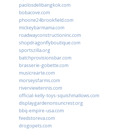
paolosdelibangkok.com
bobacove.com
phoone24brookfield.com
mickeybarmama.com
roadwayconstructioninc.com
shopdragonflyboutique.com
sportszilla.org
batchprovisionsbar.com
brasserie-gobette.com
musicrearte.com
morseysfarms.com
riverviewtennis.com
official-kelly-toys-squishmallows.com
displaygardenonsuncrest.org
bbq-empire-usa.com
feedstoreva.com
drogopets.com