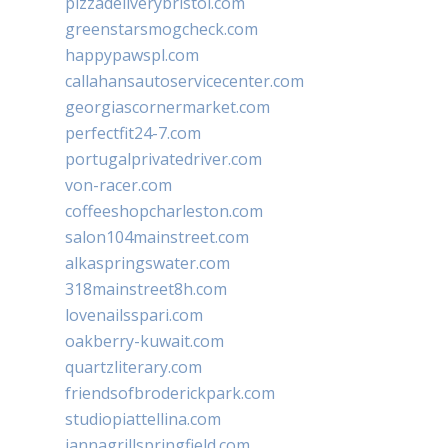
pizzadeliverybristol.com
greenstarsmogcheck.com
happypawspl.com
callahansautoservicecenter.com
georgiascornermarket.com
perfectfit24-7.com
portugalprivatedriver.com
von-racer.com
coffeeshopcharleston.com
salon104mainstreet.com
alkaspringswater.com
318mainstreet8h.com
lovenailsspari.com
oakberry-kuwait.com
quartzliterary.com
friendsofbroderickpark.com
studiopiattellina.com
jannagrillspringfield.com