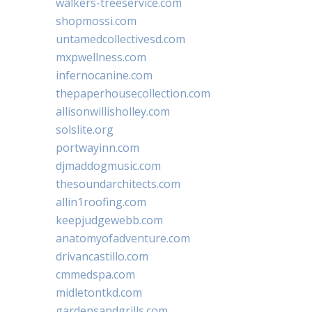
walkers-treeservice.com
shopmossi.com
untamedcollectivesd.com
mxpwellness.com
infernocanine.com
thepaperhousecollection.com
allisonwillisholley.com
solslite.org
portwayinn.com
djmaddogmusic.com
thesoundarchitects.com
allin1roofing.com
keepjudgewebb.com
anatomyofadventure.com
drivancastillo.com
cmmedspa.com
midletontkd.com
gardensandgrills.com