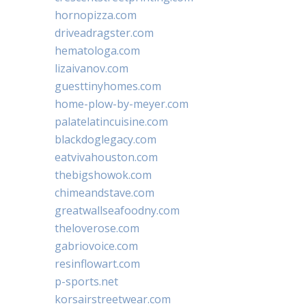
hornopizza.com
driveadragster.com
hematologa.com
lizaivanov.com
guesttinyhomes.com
home-plow-by-meyer.com
palatelatincuisine.com
blackdoglegacy.com
eatvivahouston.com
thebigshowok.com
chimeandstave.com
greatwallseafoodny.com
theloverose.com
gabriovoice.com
resinflowart.com
p-sports.net
korsairstreetwear.com