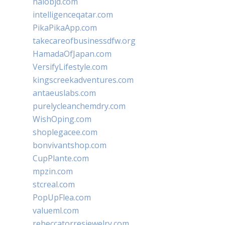
halobjd.com
intelligenceqatar.com
PikaPikaApp.com
takecareofbusinessdfw.org
HamadaOfJapan.com
VersifyLifestyle.com
kingscreekadventures.com
antaeuslabs.com
purelycleanchemdry.com
WishOping.com
shoplegacee.com
bonvivantshop.com
CupPlante.com
mpzin.com
stcreal.com
PopUpFlea.com
valueml.com
rebeccatorresjewelry.com