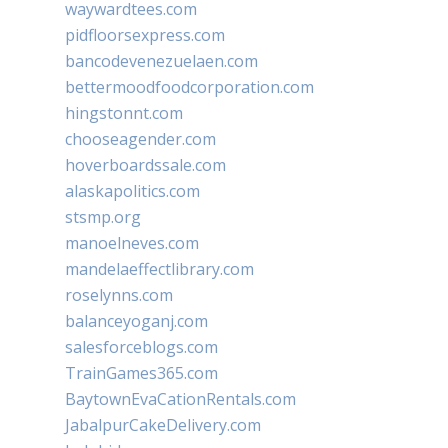
waywardtees.com
pidfloorsexpress.com
bancodevenezuelaen.com
bettermoodfoodcorporation.com
hingstonnt.com
chooseagender.com
hoverboardssale.com
alaskapolitics.com
stsmp.org
manoelneves.com
mandelaeffectlibrary.com
roselynns.com
balanceyoganj.com
salesforceblogs.com
TrainGames365.com
BaytownEvaCationRentals.com
JabalpurCakeDelivery.com