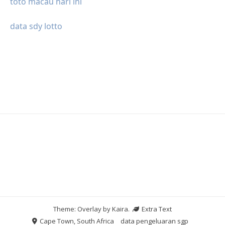
toto macau hari ini
data sdy lotto
Theme: Overlay by
Kaira
.
Extra Text
Cape Town, South Africa
data pengeluaran sgp