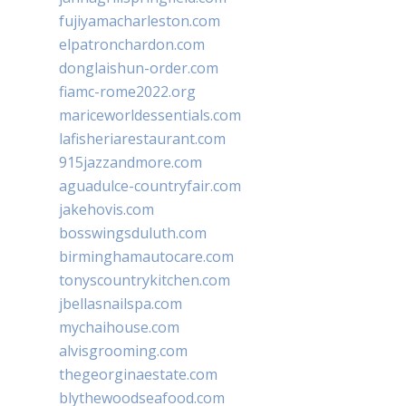
fujiyamacharleston.com
elpatronchardon.com
donglaishun-order.com
fiamc-rome2022.org
mariceworldessentials.com
lafisheriarestaurant.com
915jazzandmore.com
aguadulce-countryfair.com
jakehovis.com
bosswingsduluth.com
birminghamautocare.com
tonyscountrykitchen.com
jbellasnailspa.com
mychaihouse.com
alvisgrooming.com
thegeorginaestate.com
blythewoodseafood.com