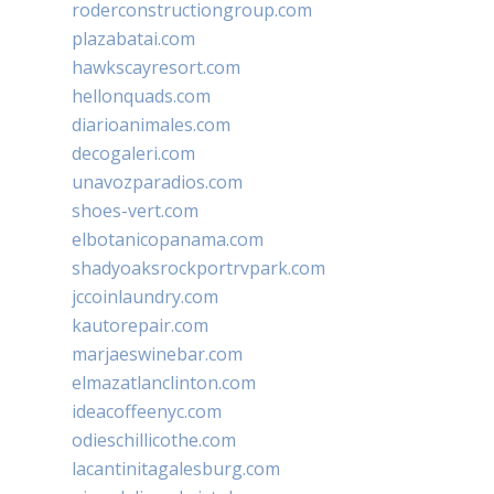
roderconstructiongroup.com
plazabatai.com
hawkscayresort.com
hellonquads.com
diarioanimales.com
decogaleri.com
unavozparadios.com
shoes-vert.com
elbotanicopanama.com
shadyoaksrockportrvpark.com
jccoinlaundry.com
kautorepair.com
marjaeswinebar.com
elmazatlanclinton.com
ideacoffeenyc.com
odieschillicothe.com
lacantinitagalesburg.com