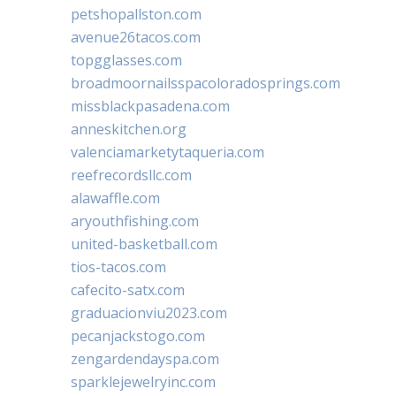
petshopallston.com
avenue26tacos.com
topgglasses.com
broadmoornailsspacoloradosprings.com
missblackpasadena.com
anneskitchen.org
valenciamarketytaqueria.com
reefrecordsllc.com
alawaffle.com
aryouthfishing.com
united-basketball.com
tios-tacos.com
cafecito-satx.com
graduacionviu2023.com
pecanjackstogo.com
zengardendayspa.com
sparklejewelryinc.com