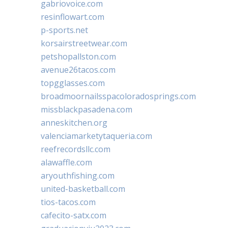
gabriovoice.com
resinflowart.com
p-sports.net
korsairstreetwear.com
petshopallston.com
avenue26tacos.com
topgglasses.com
broadmoornailsspacoloradosprings.com
missblackpasadena.com
anneskitchen.org
valenciamarketytaqueria.com
reefrecordsllc.com
alawaffle.com
aryouthfishing.com
united-basketball.com
tios-tacos.com
cafecito-satx.com