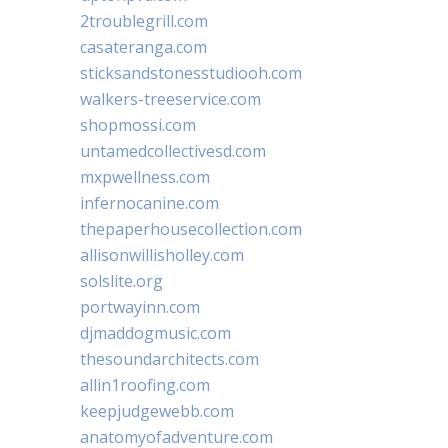
2troublegrill.com
casateranga.com
sticksandstonesstudiooh.com
walkers-treeservice.com
shopmossi.com
untamedcollectivesd.com
mxpwellness.com
infernocanine.com
thepaperhousecollection.com
allisonwillisholley.com
solslite.org
portwayinn.com
djmaddogmusic.com
thesoundarchitects.com
allin1roofing.com
keepjudgewebb.com
anatomyofadventure.com