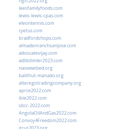
ngrc2022.org
leesfamilyfoods.com
lewis-lewis-cpas.com
eleontennis.com
cyetus.com
bradfordshops.com
almadenranchsanjose.com
advocatevijay.com
adlibilimler2023.com
naswwebed.org
balithut-manado.org
alteregotradingcompany.org
aprce2022.com
ibie2022.com
sbcc-2022.com
AngolaOilAndGas2022.com
Convoy4Freedom2022.com
grur2023.org