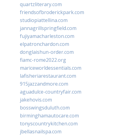
quartzliterary.com
friendsofbroderickpark.com
studiopiattellina.com
jannagrillspringfield.com
fujiyamacharleston.com
elpatronchardon.com
donglaishun-order.com
fiamc-rome2022.org
mariceworldessentials.com
lafisheriarestaurant.com
915jazzandmore.com
aguadulce-countryfair.com
jakehovis.com
bosswingsduluth.com
birminghamautocare.com
tonyscountrykitchen.com
jbellasnailspa.com