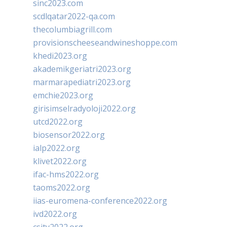
sinc2023.com
scdlqatar2022-qa.com
thecolumbiagrill.com
provisionscheeseandwineshoppe.com
khedi2023.org
akademikgeriatri2023.org
marmarapediatri2023.org
emchie2023.org
girisimselradyoloji2022.org
utcd2022.org
biosensor2022.org
ialp2022.org
klivet2022.org
ifac-hms2022.org
taoms2022.org
iias-euromena-conference2022.org
ivd2022.org