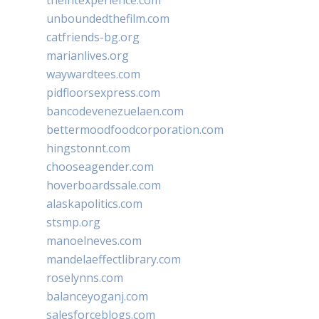
theintexperience.com
unboundedthefilm.com
catfriends-bg.org
marianlives.org
waywardtees.com
pidfloorsexpress.com
bancodevenezuelaen.com
bettermoodfoodcorporation.com
hingstonnt.com
chooseagender.com
hoverboardssale.com
alaskapolitics.com
stsmp.org
manoelneves.com
mandelaeffectlibrary.com
roselynns.com
balanceyoganj.com
salesforceblogs.com