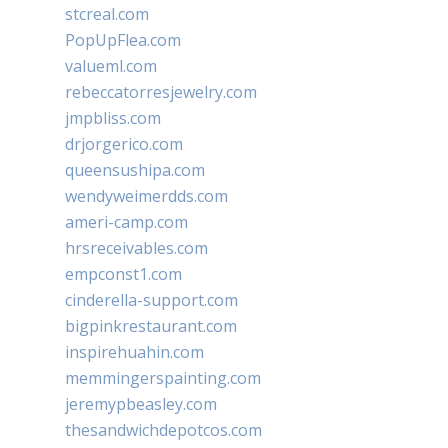
stcreal.com
PopUpFlea.com
valueml.com
rebeccatorresjewelry.com
jmpbliss.com
drjorgerico.com
queensushipa.com
wendyweimerdds.com
ameri-camp.com
hrsreceivables.com
empconst1.com
cinderella-support.com
bigpinkrestaurant.com
inspirehuahin.com
memmingerspainting.com
jeremypbeasley.com
thesandwichdepotcos.com