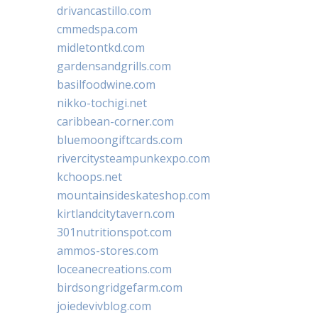
drivancastillo.com
cmmedspa.com
midletontkd.com
gardensandgrills.com
basilfoodwine.com
nikko-tochigi.net
caribbean-corner.com
bluemoongiftcards.com
rivercitysteampunkexpo.com
kchoops.net
mountainsideskateshop.com
kirtlandcitytavern.com
301nutritionspot.com
ammos-stores.com
loceanecreations.com
birdsongridgefarm.com
joiedevivblog.com