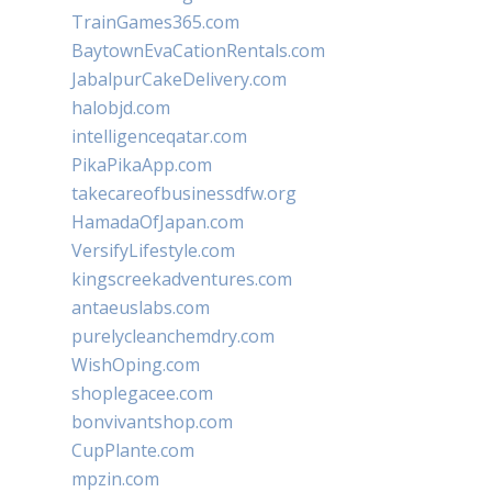
TrainGames365.com
BaytownEvaCationRentals.com
JabalpurCakeDelivery.com
halobjd.com
intelligenceqatar.com
PikaPikaApp.com
takecareofbusinessdfw.org
HamadaOfJapan.com
VersifyLifestyle.com
kingscreekadventures.com
antaeuslabs.com
purelycleanchemdry.com
WishOping.com
shoplegacee.com
bonvivantshop.com
CupPlante.com
mpzin.com