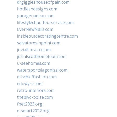
drgiggleshouseofpain.com
hotflashdesigns.com
garagenadeau.com
lifestylechauffeurservice.com
EverNewNails.com
insideoutdecoratingcentre.com
salvatoresinpoint.com
jovialfloralco.com
johnlscotthometeam.com
u-seehomes.com
watersportslagonissi.com
mischieffashion.com
eduwyre.com
retro-interiors.com
theblvd-boise.com
fpet2023.org
e-smart2022.org