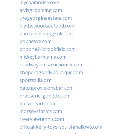
mychaihouse.com
alvisgrooming.com
thegeorginaestate.com
blythewoodseafood.com
paolosdelibangkok.com
bobacove.com
phoone24brookfield.com
mickeybarmama.com
roadwayconstructioninc.com
shopdragonflyboutique.com
sportszilla.org
batchprovisionsbar.com
brasserie-gobette.com
musicrearte.com
morseysfarms.com
riverviewtennis.com
official-kelly-toys-squishmallows.com