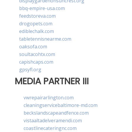
displaygardenonsuncrest.org
bbq-empire-usa.com
feedstoreva.com
drogopets.com
ediblechalk.com
tabletennisnearme.com
oaksofa.com
soultacohtx.com
capishcaps.com
gpsyfl.org
MEDIA PARTNER III
vwrepairarlington.com
cleaningservicebaltimore-md.com
beckslandscapeandfence.com
vistaaltadelveramendi.com
coastlinecateringnc.com