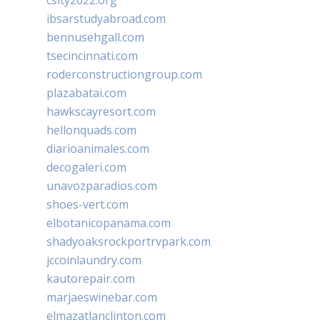
csity2022.org
ibsarstudyabroad.com
bennusehgall.com
tsecincinnati.com
roderconstructiongroup.com
plazabatai.com
hawkscayresort.com
hellonquads.com
diarioanimales.com
decogaleri.com
unavozparadios.com
shoes-vert.com
elbotanicopanama.com
shadyoaksrockportrvpark.com
jccoinlaundry.com
kautorepair.com
marjaeswinebar.com
elmazatlanclinton.com