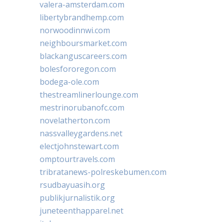
valera-amsterdam.com
libertybrandhemp.com
norwoodinnwi.com
neighboursmarket.com
blackanguscareers.com
bolesfororegon.com
bodega-ole.com
thestreamlinerlounge.com
mestrinorubanofc.com
novelatherton.com
nassvalleygardens.net
electjohnstewart.com
omptourtravels.com
tribratanews-polreskebumen.com
rsudbayuasih.org
publikjurnalistik.org
juneteenthapparel.net