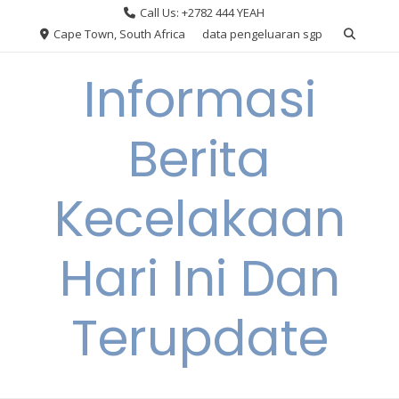
Skip
Call Us: +2782 444 YEAH
to
Cape Town, South Africa
data pengeluaran sgp
content
Informasi
Berita
Kecelakaan
Hari Ini Dan
Terupdate