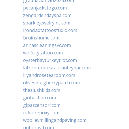
graduacionviu2023.com
pecanjackstogo.com
zengardendayspa.com
sparklejewelryinc.com
ironcladtattoostudio.com
bruinshome.com
annascleaningsvc.com
wolfcitytattoo.com
oysterbayturkeytrot.com
lafronterarestauranteybar.com
lilyandrosetearoom.com
olivesburgberrypatch.com
theslushkids.com
giobastian.com
glpascensori.com
rifloorepoxy.com
woolleymillingandpaving.com
uptonpvd.com