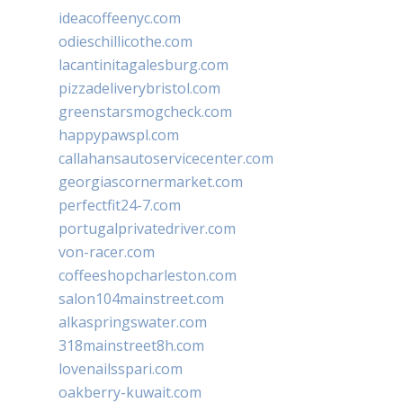
ideacoffeenyc.com
odieschillicothe.com
lacantinitagalesburg.com
pizzadeliverybristol.com
greenstarsmogcheck.com
happypawspl.com
callahansautoservicecenter.com
georgiascornermarket.com
perfectfit24-7.com
portugalprivatedriver.com
von-racer.com
coffeeshopcharleston.com
salon104mainstreet.com
alkaspringswater.com
318mainstreet8h.com
lovenailsspari.com
oakberry-kuwait.com