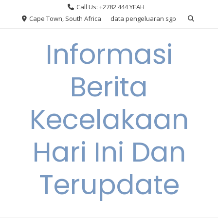
Skip
Call Us: +2782 444 YEAH
to
Cape Town, South Africa
data pengeluaran sgp
content
Informasi
Berita
Kecelakaan
Hari Ini Dan
Terupdate