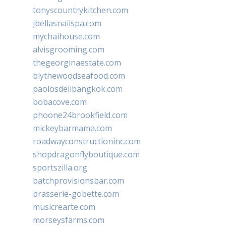
tonyscountrykitchen.com
jbellasnailspa.com
mychaihouse.com
alvisgrooming.com
thegeorginaestate.com
blythewoodseafood.com
paolosdelibangkok.com
bobacove.com
phoone24brookfield.com
mickeybarmama.com
roadwayconstructioninc.com
shopdragonflyboutique.com
sportszilla.org
batchprovisionsbar.com
brasserie-gobette.com
musicrearte.com
morseysfarms.com