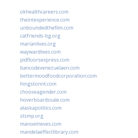
okhealthcareers.com
theintexperience.com
unboundedthefilm.com
catfriends-bg.org
marianlives.org
waywardtees.com
pidfloorsexpress.com
bancodevenezuelaen.com
bettermoodfoodcorporation.com
hingstonnt.com
chooseagender.com
hoverboardssale.com
alaskapolitics.com
stsmp.org
manoelneves.com
mandelaeffectlibrary.com