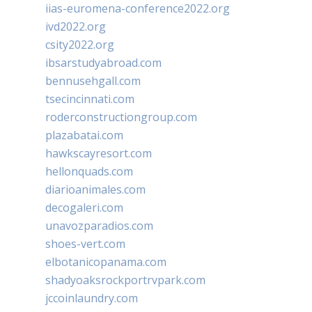
iias-euromena-conference2022.org
ivd2022.org
csity2022.org
ibsarstudyabroad.com
bennusehgall.com
tsecincinnati.com
roderconstructiongroup.com
plazabatai.com
hawkscayresort.com
hellonquads.com
diarioanimales.com
decogaleri.com
unavozparadios.com
shoes-vert.com
elbotanicopanama.com
shadyoaksrockportrvpark.com
jccoinlaundry.com