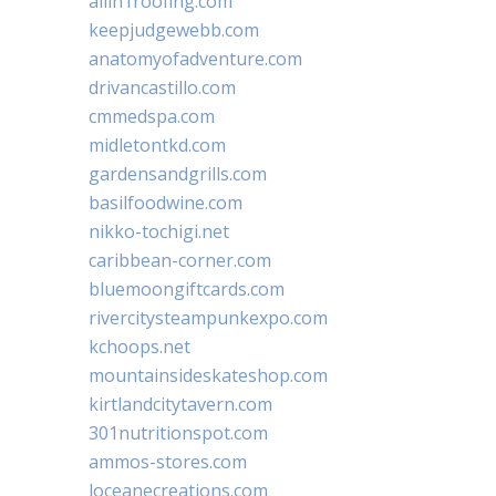
allin1roofing.com
keepjudgewebb.com
anatomyofadventure.com
drivancastillo.com
cmmedspa.com
midletontkd.com
gardensandgrills.com
basilfoodwine.com
nikko-tochigi.net
caribbean-corner.com
bluemoongiftcards.com
rivercitysteampunkexpo.com
kchoops.net
mountainsideskateshop.com
kirtlandcitytavern.com
301nutritionspot.com
ammos-stores.com
loceanecreations.com