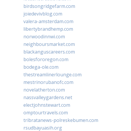
birdsongridgefarm.com
joiedevivblog.com
valera-amsterdam.com
libertybrandhemp.com
norwoodinnwi.com
neighboursmarket.com
blackanguscareers.com
bolesfororegon.com
bodega-ole.com
thestreamlinerlounge.com
mestrinorubanofc.com
novelatherton.com
nassvalleygardens.net
electjohnstewart.com
omptourtravels.com
tribratanews-polreskebumen.com
rsudbayuasih.org