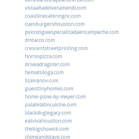
vistaaltadelveramendi.com
coastlinecateringnc.com
cuesburgershouston.com
psicologiaespecializadaencampeche.com
dmtacos.com
crescentstreetprinting.com
hornopizza.com
driveadragster.com
hematologa.com
lizaivanov.com
guesttinyhomes.com
home-plow-by-meyer.com
palatelatincuisine.com
blackdoglegacy.com
eatvivahouston.com
thebigshowok.com
chimeandstave.com