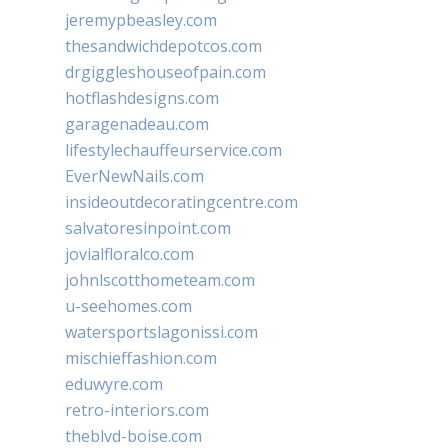
jeremypbeasley.com
thesandwichdepotcos.com
drgiggleshouseofpain.com
hotflashdesigns.com
garagenadeau.com
lifestylechauffeurservice.com
EverNewNails.com
insideoutdecoratingcentre.com
salvatoresinpoint.com
jovialfloralco.com
johnlscotthometeam.com
u-seehomes.com
watersportslagonissi.com
mischieffashion.com
eduwyre.com
retro-interiors.com
theblvd-boise.com