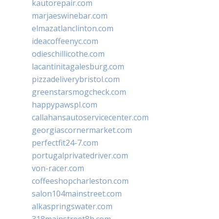
kautorepair.com
marjaeswinebar.com
elmazatlanclinton.com
ideacoffeenyc.com
odieschillicothe.com
lacantinitagalesburg.com
pizzadeliverybristol.com
greenstarsmogcheck.com
happypawspl.com
callahansautoservicecenter.com
georgiascornermarket.com
perfectfit24-7.com
portugalprivatedriver.com
von-racer.com
coffeeshopcharleston.com
salon104mainstreet.com
alkaspringswater.com