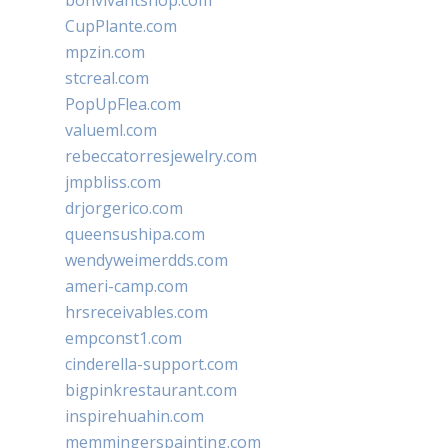
bonvivantshop.com
CupPlante.com
mpzin.com
stcreal.com
PopUpFlea.com
valueml.com
rebeccatorresjewelry.com
jmpbliss.com
drjorgerico.com
queensushipa.com
wendyweimerdds.com
ameri-camp.com
hrsreceivables.com
empconst1.com
cinderella-support.com
bigpinkrestaurant.com
inspirehuahin.com
memmingerspainting.com