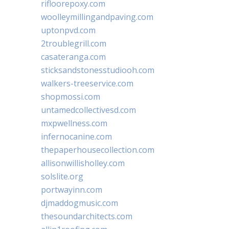
rifloorepoxy.com
woolleymillingandpaving.com
uptonpvd.com
2troublegrill.com
casateranga.com
sticksandstonesstudiooh.com
walkers-treeservice.com
shopmossi.com
untamedcollectivesd.com
mxpwellness.com
infernocanine.com
thepaperhousecollection.com
allisonwillisholley.com
solslite.org
portwayinn.com
djmaddogmusic.com
thesoundarchitects.com