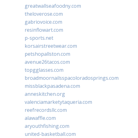
greatwallseafoodny.com
theloverose.com
gabriovoice.com
resinflowart.com
p-sports.net
korsairstreetwear.com
petshopallston.com
avenue26tacos.com
topgglasses.com
broadmoornailsspacoloradosprings.com
missblackpasadena.com
anneskitchen.org
valenciamarketytaqueria.com
reefrecordsllc.com
alawaffle.com
aryouthfishing.com
united-basketball.com