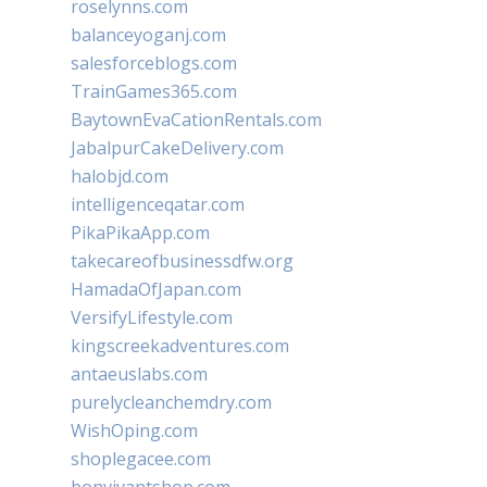
roselynns.com
balanceyoganj.com
salesforceblogs.com
TrainGames365.com
BaytownEvaCationRentals.com
JabalpurCakeDelivery.com
halobjd.com
intelligenceqatar.com
PikaPikaApp.com
takecareofbusinessdfw.org
HamadaOfJapan.com
VersifyLifestyle.com
kingscreekadventures.com
antaeuslabs.com
purelycleanchemdry.com
WishOping.com
shoplegacee.com