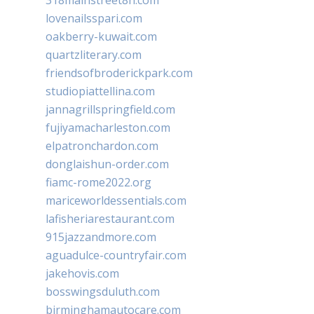
318mainstreet8h.com
lovenailsspari.com
oakberry-kuwait.com
quartzliterary.com
friendsofbroderickpark.com
studiopiattellina.com
jannagrillspringfield.com
fujiyamacharleston.com
elpatronchardon.com
donglaishun-order.com
fiamc-rome2022.org
mariceworldessentials.com
lafisheriarestaurant.com
915jazzandmore.com
aguadulce-countryfair.com
jakehovis.com
bosswingsduluth.com
birminghamautocare.com