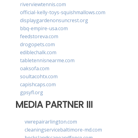
riverviewtennis.com
official-kelly-toys-squishmallows.com
displaygardenonsuncrest.org
bbq-empire-usa.com
feedstoreva.com
drogopets.com
ediblechalk.com
tabletennisnearme.com
oaksofa.com
soultacohtx.com
capishcaps.com
gpsyfl.org
MEDIA PARTNER III
vwrepairarlington.com
cleaningservicebaltimore-md.com
beckslandscapeandfence.com