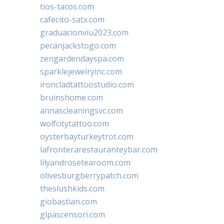
tios-tacos.com
cafecito-satx.com
graduacionviu2023.com
pecanjackstogo.com
zengardendayspa.com
sparklejewelryinc.com
ironcladtattoostudio.com
bruinshome.com
annascleaningsvc.com
wolfcitytattoo.com
oysterbayturkeytrot.com
lafronterarestauranteybar.com
lilyandrosetearoom.com
olivesburgberrypatch.com
theslushkids.com
giobastian.com
glpascensori.com