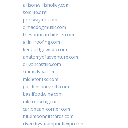
allisonwillisholley.com
solslite.org
portwayinn.com
djmaddogmusic.com
thesoundarchitects.com
allin1roofing.com
keepjudgewebb.com
anatomyofadventure.com
drivancastillo.com
cmmedspa.com
midletontkd.com
gardensandgrills.com
basilfoodwine.com
nikko-tochigi.net
caribbean-corner.com
bluemoongiftcards.com
rivercitysteampunkexpo.com