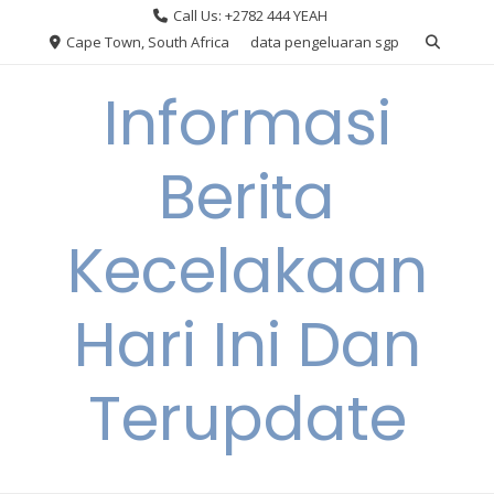
Skip
Call Us: +2782 444 YEAH
to
Cape Town, South Africa
data pengeluaran sgp
content
Informasi
Berita
Kecelakaan
Hari Ini Dan
Terupdate