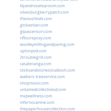
lilyandrosetearoom.com
olivesburgberrypatch.com
theslushkids.com
giobastian.com
glpascensori.com
rifloorepoxy.com
woolleymillingandpaving.com
uptonpvd.com
2troublegrill.com
casateranga.com
sticksandstonesstudiooh.com
walkers-treeservice.com
shopmossi.com
untamedcollectivesd.com
mxpwellness.com
infernocanine.com
thepaperhousecollection.com