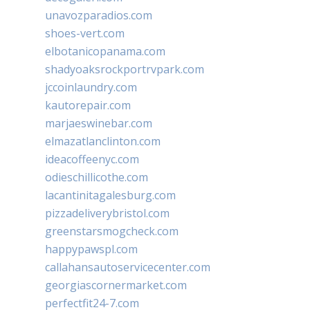
unavozparadios.com
shoes-vert.com
elbotanicopanama.com
shadyoaksrockportrvpark.com
jccoinlaundry.com
kautorepair.com
marjaeswinebar.com
elmazatlanclinton.com
ideacoffeenyc.com
odieschillicothe.com
lacantinitagalesburg.com
pizzadeliverybristol.com
greenstarsmogcheck.com
happypawspl.com
callahansautoservicecenter.com
georgiascornermarket.com
perfectfit24-7.com