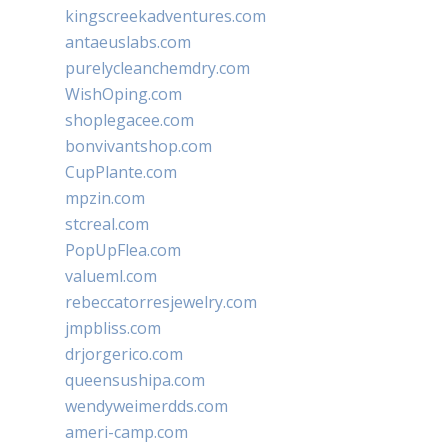
kingscreekadventures.com
antaeuslabs.com
purelycleanchemdry.com
WishOping.com
shoplegacee.com
bonvivantshop.com
CupPlante.com
mpzin.com
stcreal.com
PopUpFlea.com
valueml.com
rebeccatorresjewelry.com
jmpbliss.com
drjorgerico.com
queensushipa.com
wendyweimerdds.com
ameri-camp.com