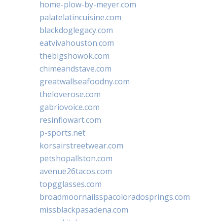
home-plow-by-meyer.com
palatelatincuisine.com
blackdoglegacy.com
eatvivahouston.com
thebigshowok.com
chimeandstave.com
greatwallseafoodny.com
theloverose.com
gabriovoice.com
resinflowart.com
p-sports.net
korsairstreetwear.com
petshopallston.com
avenue26tacos.com
topgglasses.com
broadmoornailsspacoloradosprings.com
missblackpasadena.com