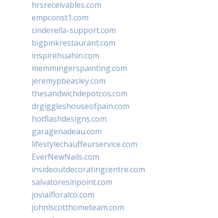
hrsreceivables.com
empconst1.com
cinderella-support.com
bigpinkrestaurant.com
inspirehuahin.com
memmingerspainting.com
jeremypbeasley.com
thesandwichdepotcos.com
drgiggleshouseofpain.com
hotflashdesigns.com
garagenadeau.com
lifestylechauffeurservice.com
EverNewNails.com
insideoutdecoratingcentre.com
salvatoresinpoint.com
jovialfloralco.com
johnlscotthometeam.com