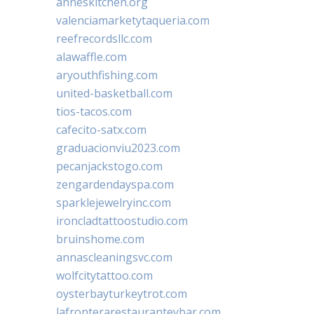
anneskitchen.org
valenciamarketytaqueria.com
reefrecordsllc.com
alawaffle.com
aryouthfishing.com
united-basketball.com
tios-tacos.com
cafecito-satx.com
graduacionviu2023.com
pecanjackstogo.com
zengardendayspa.com
sparklejewelryinc.com
ironcladtattoostudio.com
bruinshome.com
annascleaningsvc.com
wolfcitytattoo.com
oysterbayturkeytrot.com
lafronterarestauranteybar.com