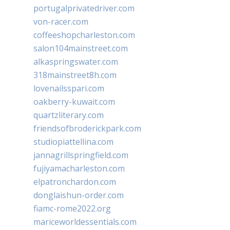
portugalprivatedriver.com
von-racer.com
coffeeshopcharleston.com
salon104mainstreet.com
alkaspringswater.com
318mainstreet8h.com
lovenailsspari.com
oakberry-kuwait.com
quartzliterary.com
friendsofbroderickpark.com
studiopiattellina.com
jannagrillspringfield.com
fujiyamacharleston.com
elpatronchardon.com
donglaishun-order.com
fiamc-rome2022.org
mariceworldessentials.com