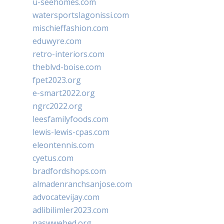
u-seehomes.com
watersportslagonissi.com
mischieffashion.com
eduwyre.com
retro-interiors.com
theblvd-boise.com
fpet2023.org
e-smart2022.org
ngrc2022.org
leesfamilyfoods.com
lewis-lewis-cpas.com
eleontennis.com
cyetus.com
bradfordshops.com
almadenranchsanjose.com
advocatevijay.com
adlibilimler2023.com
naswwebed.org