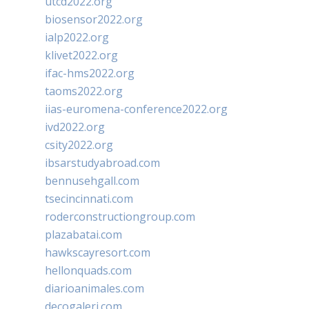
utcd2022.org
biosensor2022.org
ialp2022.org
klivet2022.org
ifac-hms2022.org
taoms2022.org
iias-euromena-conference2022.org
ivd2022.org
csity2022.org
ibsarstudyabroad.com
bennusehgall.com
tsecincinnati.com
roderconstructiongroup.com
plazabatai.com
hawkscayresort.com
hellonquads.com
diarioanimales.com
decogaleri.com