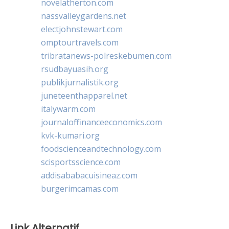
novelatherton.com
nassvalleygardens.net
electjohnstewart.com
omptourtravels.com
tribratanews-polreskebumen.com
rsudbayuasih.org
publikjurnalistik.org
juneteenthapparel.net
italywarm.com
journaloffinanceeconomics.com
kvk-kumari.org
foodscienceandtechnology.com
scisportsscience.com
addisababacuisineaz.com
burgerimcamas.com
Link Alternatif