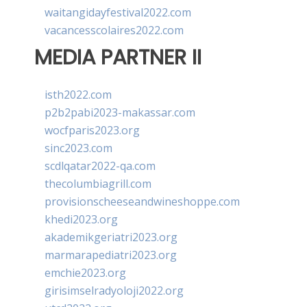
waitangidayfestival2022.com
vacancesscolaires2022.com
MEDIA PARTNER II
isth2022.com
p2b2pabi2023-makassar.com
wocfparis2023.org
sinc2023.com
scdlqatar2022-qa.com
thecolumbiagrill.com
provisionscheeseandwineshoppe.com
khedi2023.org
akademikgeriatri2023.org
marmarapediatri2023.org
emchie2023.org
girisimselradyoloji2022.org