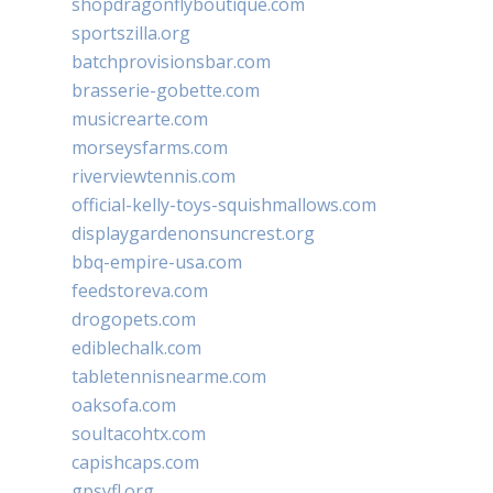
shopdragonflyboutique.com
sportszilla.org
batchprovisionsbar.com
brasserie-gobette.com
musicrearte.com
morseysfarms.com
riverviewtennis.com
official-kelly-toys-squishmallows.com
displaygardenonsuncrest.org
bbq-empire-usa.com
feedstoreva.com
drogopets.com
ediblechalk.com
tabletennisnearme.com
oaksofa.com
soultacohtx.com
capishcaps.com
gpsyfl.org