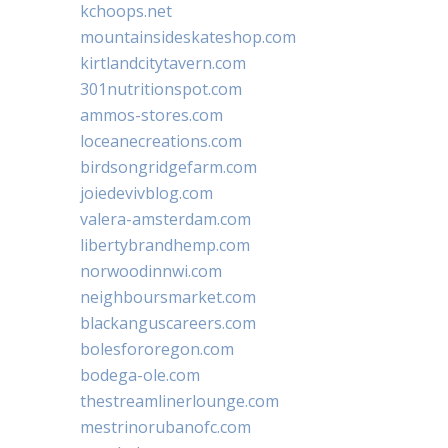
kchoops.net
mountainsideskateshop.com
kirtlandcitytavern.com
301nutritionspot.com
ammos-stores.com
loceanecreations.com
birdsongridgefarm.com
joiedevivblog.com
valera-amsterdam.com
libertybrandhemp.com
norwoodinnwi.com
neighboursmarket.com
blackanguscareers.com
bolesfororegon.com
bodega-ole.com
thestreamlinerlounge.com
mestrinorubanofc.com