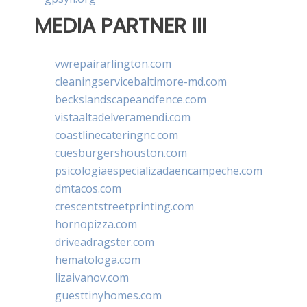
MEDIA PARTNER III
vwrepairarlington.com
cleaningservicebaltimore-md.com
beckslandscapeandfence.com
vistaaltadelveramendi.com
coastlinecateringnc.com
cuesburgershouston.com
psicologiaespecializadaencampeche.com
dmtacos.com
crescentstreetprinting.com
hornopizza.com
driveadragster.com
hematologa.com
lizaivanov.com
guesttinyhomes.com