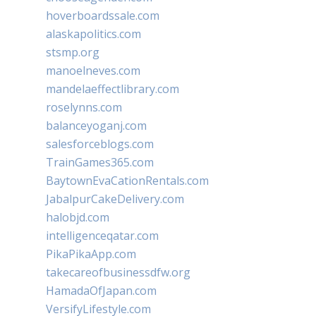
hoverboardssale.com
alaskapolitics.com
stsmp.org
manoelneves.com
mandelaeffectlibrary.com
roselynns.com
balanceyoganj.com
salesforceblogs.com
TrainGames365.com
BaytownEvaCationRentals.com
JabalpurCakeDelivery.com
halobjd.com
intelligenceqatar.com
PikaPikaApp.com
takecareofbusinessdfw.org
HamadaOfJapan.com
VersifyLifestyle.com