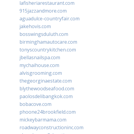
lafisheriarestaurant.com
915jazzandmore.com
aguadulce-countryfair.com
jakehovis.com
bosswingsduluth.com
birminghamautocare.com
tonyscountrykitchen.com
jbellasnailspa.com
mychaihouse.com
alvisgrooming.com
thegeorginaestate.com
blythewoodseafood.com
paolosdelibangkok.com
bobacove.com
phoone24brookfield.com
mickeybarmama.com
roadwayconstructioninc.com