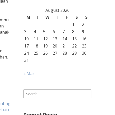
daan
August 2026
M
T
W
T
F
S
S
lampu
1
2
an
3
4
5
6
7
8
9
ianak.
10
11
12
13
14
15
16
17
18
19
20
21
22
23
an
24
25
26
27
28
29
30
uhan.
31
« Mar
Search
for:
enting
rbaru