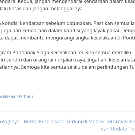
endara. Kedua, jangan mengendarai kendaraan dalam kea
lalu lintas dan jangan melanggarnya.
ksa kondisi kendaraan sebelum digunakan. Pastikan semua 
n juga ban kendaraan dalam kondisi yang layak pakai. Deng
kita dapat membantu mengurangi angka kecelakaan di Pont
ogram Pontianak Siaga Kecelakaan ini. Kita semua memiliki
 sendiri dan orang lain di jalan raya. Ingatlah, keselamat
hatiannya. Semoga kita semua selalu dalam perlindungan T
ecelakaan terbaru
nologinya
Berita Kecelakaan Terkini di Melawi: Informasi P
dan Update Te