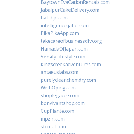
BaytownEvaCationRentals.com
JabalpurCakeDelivery.com
halobjd.com
intelligenceqatar.com
PikaPikaApp.com
takecareofbusinessdfw.org
HamadaOfJapan.com
VersifyLifestyle.com
kingscreekadventures.com
antaeuslabs.com
purelycleanchemdry.com
WishOping.com
shoplegacee.com
bonvivantshop.com
CupPlante.com
mpzin.com
stcreal.com