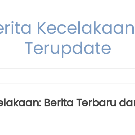
erita Kecelakaan 
Terupdate
elakaan: Berita Terbaru da