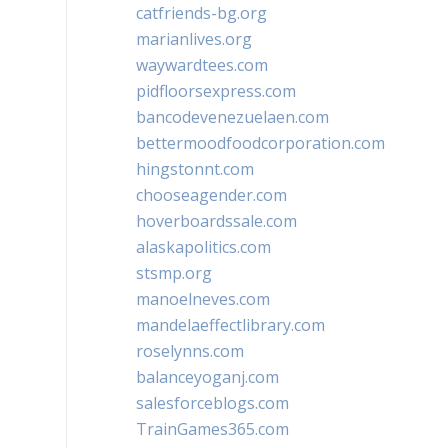
catfriends-bg.org
marianlives.org
waywardtees.com
pidfloorsexpress.com
bancodevenezuelaen.com
bettermoodfoodcorporation.com
hingstonnt.com
chooseagender.com
hoverboardssale.com
alaskapolitics.com
stsmp.org
manoelneves.com
mandelaeffectlibrary.com
roselynns.com
balanceyoganj.com
salesforceblogs.com
TrainGames365.com