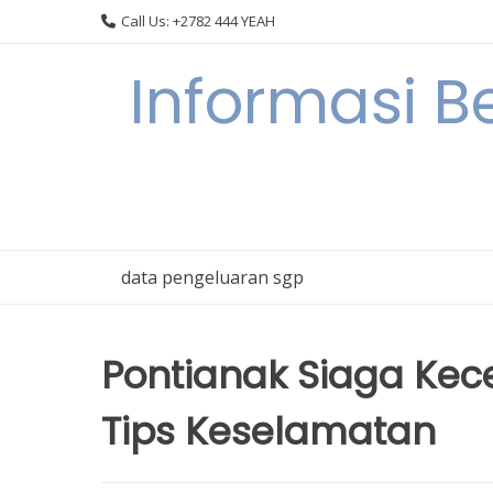
Skip
Call Us: +2782 444 YEAH
to
content
Informasi B
data pengeluaran sgp
Pontianak Siaga Kec
Tips Keselamatan