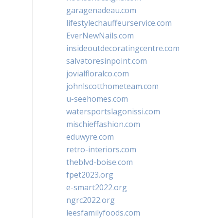
garagenadeau.com
lifestylechauffeurservice.com
EverNewNails.com
insideoutdecoratingcentre.com
salvatoresinpoint.com
jovialfloralco.com
johnlscotthometeam.com
u-seehomes.com
watersportslagonissi.com
mischieffashion.com
eduwyre.com
retro-interiors.com
theblvd-boise.com
fpet2023.org
e-smart2022.org
ngrc2022.org
leesfamilyfoods.com