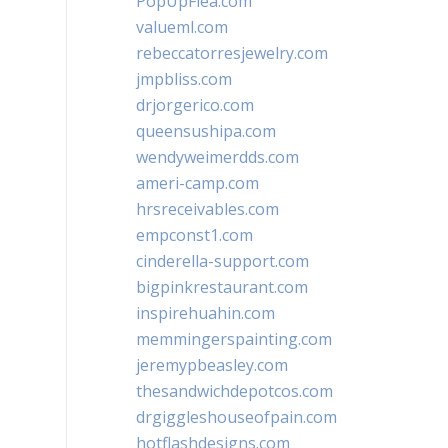
PopUpFlea.com
valueml.com
rebeccatorresjewelry.com
jmpbliss.com
drjorgerico.com
queensushipa.com
wendyweimerdds.com
ameri-camp.com
hrsreceivables.com
empconst1.com
cinderella-support.com
bigpinkrestaurant.com
inspirehuahin.com
memmingerspainting.com
jeremypbeasley.com
thesandwichdepotcos.com
drgiggleshouseofpain.com
hotflashdesigns.com