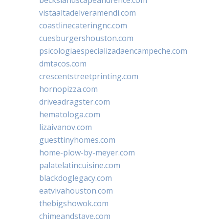
vistaaltadelveramendi.com
coastlinecateringnc.com
cuesburgershouston.com
psicologiaespecializadaencampeche.com
dmtacos.com
crescentstreetprinting.com
hornopizza.com
driveadragster.com
hematologa.com
lizaivanov.com
guesttinyhomes.com
home-plow-by-meyer.com
palatelatincuisine.com
blackdoglegacy.com
eatvivahouston.com
thebigshowok.com
chimeandstave.com