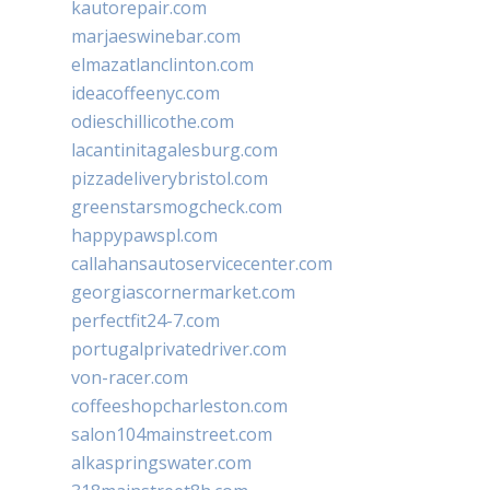
kautorepair.com
marjaeswinebar.com
elmazatlanclinton.com
ideacoffeenyc.com
odieschillicothe.com
lacantinitagalesburg.com
pizzadeliverybristol.com
greenstarsmogcheck.com
happypawspl.com
callahansautoservicecenter.com
georgiascornermarket.com
perfectfit24-7.com
portugalprivatedriver.com
von-racer.com
coffeeshopcharleston.com
salon104mainstreet.com
alkaspringswater.com