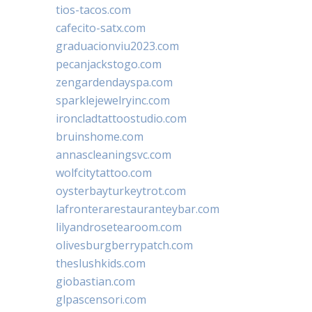
tios-tacos.com
cafecito-satx.com
graduacionviu2023.com
pecanjackstogo.com
zengardendayspa.com
sparklejewelryinc.com
ironcladtattoostudio.com
bruinshome.com
annascleaningsvc.com
wolfcitytattoo.com
oysterbayturkeytrot.com
lafronterarestauranteybar.com
lilyandrosetearoom.com
olivesburgberrypatch.com
theslushkids.com
giobastian.com
glpascensori.com