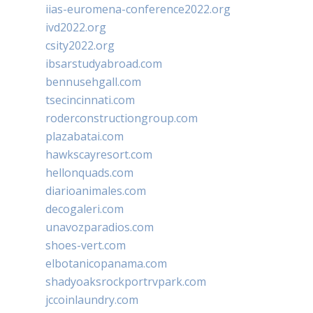
iias-euromena-conference2022.org
ivd2022.org
csity2022.org
ibsarstudyabroad.com
bennusehgall.com
tsecincinnati.com
roderconstructiongroup.com
plazabatai.com
hawkscayresort.com
hellonquads.com
diarioanimales.com
decogaleri.com
unavozparadios.com
shoes-vert.com
elbotanicopanama.com
shadyoaksrockportrvpark.com
jccoinlaundry.com