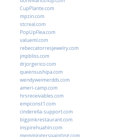
bonvivantshop.com
CupPlante.com
mpzin.com
stcreal.com
PopUpFlea.com
valueml.com
rebeccatorresjewelry.com
jmpbliss.com
drjorgerico.com
queensushipa.com
wendyweimerdds.com
ameri-camp.com
hrsreceivables.com
empconst1.com
cinderella-support.com
bigpinkrestaurant.com
inspirehuahin.com
memmingerspainting.com