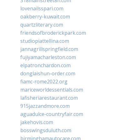
318mainstreet8h.com
lovenailsspari.com
oakberry-kuwait.com
quartzliterary.com
friendsofbroderickpark.com
studiopiattellina.com
jannagrillspringfield.com
fujiyamacharleston.com
elpatronchardon.com
donglaishun-order.com
fiamc-rome2022.org
mariceworldessentials.com
lafisheriarestaurant.com
915jazzandmore.com
aguadulce-countryfair.com
jakehovis.com
bosswingsduluth.com
birminghamautocare.com