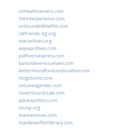
okhealthcareers.com
theintexperience.com
unboundedthefilm.com
catfriends-bg.org
marianlives.org
waywardtees.com
pidfloorsexpress.com
bancodevenezuelaen.com
bettermoodfoodcorporation.com
hingstonnt.com
chooseagender.com
hoverboardssale.com
alaskapolitics.com
stsmp.org
manoelneves.com
mandelaeffectlibrary.com