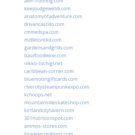
allin1roofing.com
keepjudgewebb.com
anatomyofadventure.com
drivancastillo.com
cmmedspa.com
midletontkd.com
gardensandgrills.com
basilfoodwine.com
nikko-tochigi.net
caribbean-corner.com
bluemoongiftcards.com
rivercitysteampunkexpo.com
kchoops.net
mountainsideskateshop.com
kirtlandcitytavern.com
301nutritionspot.com
ammos-stores.com
loceanecreations.com