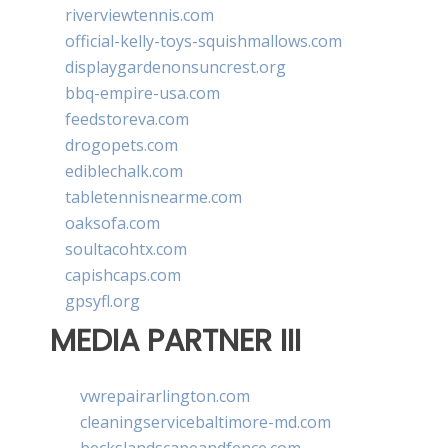
riverviewtennis.com
official-kelly-toys-squishmallows.com
displaygardenonsuncrest.org
bbq-empire-usa.com
feedstoreva.com
drogopets.com
ediblechalk.com
tabletennisnearme.com
oaksofa.com
soultacohtx.com
capishcaps.com
gpsyfl.org
MEDIA PARTNER III
vwrepairarlington.com
cleaningservicebaltimore-md.com
beckslandscapeandfence.com