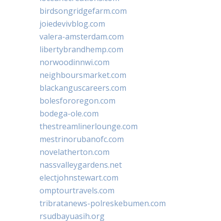
birdsongridgefarm.com
joiedevivblog.com
valera-amsterdam.com
libertybrandhemp.com
norwoodinnwi.com
neighboursmarket.com
blackanguscareers.com
bolesfororegon.com
bodega-ole.com
thestreamlinerlounge.com
mestrinorubanofc.com
novelatherton.com
nassvalleygardens.net
electjohnstewart.com
omptourtravels.com
tribratanews-polreskebumen.com
rsudbayuasih.org