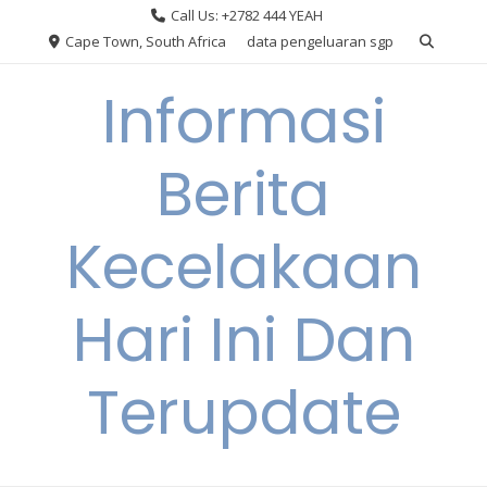
Skip
Call Us: +2782 444 YEAH
to
Cape Town, South Africa
data pengeluaran sgp
content
Informasi
Berita
Kecelakaan
Hari Ini Dan
Terupdate