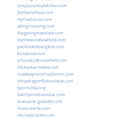
tonyscountrykitchen.com
jbellasnailspa.com
mychaihouse.com
alvisgrooming.com
thegeorginaestate.com
blythewoodseafood.com
paolosdelibangkok.com
bobacove.com
phoone24brookfield.com
mickeybarmama.com
roadwayconstructioninc.com
shopdragonflyboutique.com
sportszilla.org
batchprovisionsbar.com
brasserie-gobette.com
musicrearte.com
morseysfarms.com