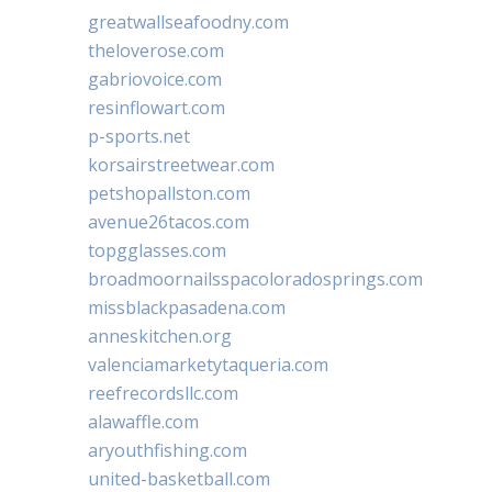
greatwallseafoodny.com
theloverose.com
gabriovoice.com
resinflowart.com
p-sports.net
korsairstreetwear.com
petshopallston.com
avenue26tacos.com
topgglasses.com
broadmoornailsspacoloradosprings.com
missblackpasadena.com
anneskitchen.org
valenciamarketytaqueria.com
reefrecordsllc.com
alawaffle.com
aryouthfishing.com
united-basketball.com