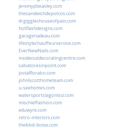
jeremypbeasley.com
thesandwichdepotcos.com
drgiggleshouseofpain.com
hotflashdesigns.com
garagenadeau.com
lifestylechauffeurservice.com
EverNewNails.com
insideoutdecoratingcentre.com
salvatoresinpoint.com
jovialfloralco.com
johnlscotthometeam.com
u-seehomes.com
watersportslagonissi.com
mischieffashion.com
eduwyre.com
retro-interiors.com
theblvd-boise.com