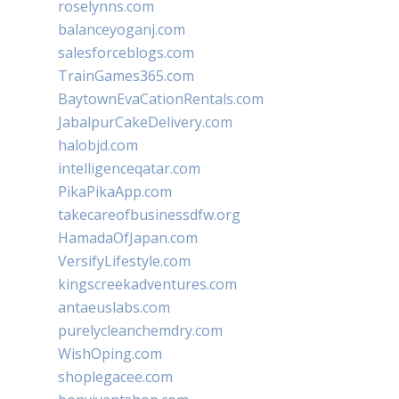
roselynns.com
balanceyoganj.com
salesforceblogs.com
TrainGames365.com
BaytownEvaCationRentals.com
JabalpurCakeDelivery.com
halobjd.com
intelligenceqatar.com
PikaPikaApp.com
takecareofbusinessdfw.org
HamadaOfJapan.com
VersifyLifestyle.com
kingscreekadventures.com
antaeuslabs.com
purelycleanchemdry.com
WishOping.com
shoplegacee.com