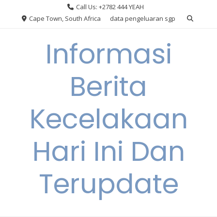
Skip
Call Us: +2782 444 YEAH
to
Cape Town, South Africa
data pengeluaran sgp
content
Informasi
Berita
Kecelakaan
Hari Ini Dan
Terupdate