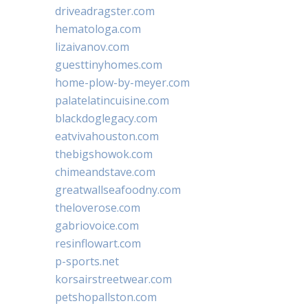
driveadragster.com
hematologa.com
lizaivanov.com
guesttinyhomes.com
home-plow-by-meyer.com
palatelatincuisine.com
blackdoglegacy.com
eatvivahouston.com
thebigshowok.com
chimeandstave.com
greatwallseafoodny.com
theloverose.com
gabriovoice.com
resinflowart.com
p-sports.net
korsairstreetwear.com
petshopallston.com