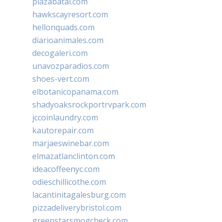
plazabatai.com
hawkscayresort.com
hellonquads.com
diarioanimales.com
decogaleri.com
unavozparadios.com
shoes-vert.com
elbotanicopanama.com
shadyoaksrockportrvpark.com
jccoinlaundry.com
kautorepair.com
marjaeswinebar.com
elmazatlanclinton.com
ideacoffeenyc.com
odieschillicothe.com
lacantinitagalesburg.com
pizzadeliverybristol.com
greenstarsmogcheck.com