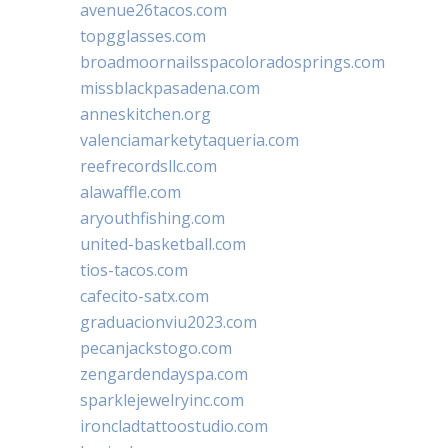
avenue26tacos.com
topgglasses.com
broadmoornailsspacoloradosprings.com
missblackpasadena.com
anneskitchen.org
valenciamarketytaqueria.com
reefrecordsllc.com
alawaffle.com
aryouthfishing.com
united-basketball.com
tios-tacos.com
cafecito-satx.com
graduacionviu2023.com
pecanjackstogo.com
zengardendayspa.com
sparklejewelryinc.com
ironcladtattoostudio.com