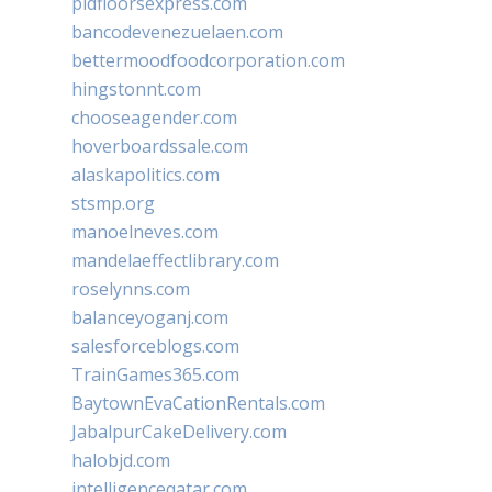
pidfloorsexpress.com
bancodevenezuelaen.com
bettermoodfoodcorporation.com
hingstonnt.com
chooseagender.com
hoverboardssale.com
alaskapolitics.com
stsmp.org
manoelneves.com
mandelaeffectlibrary.com
roselynns.com
balanceyoganj.com
salesforceblogs.com
TrainGames365.com
BaytownEvaCationRentals.com
JabalpurCakeDelivery.com
halobjd.com
intelligenceqatar.com