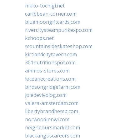
nikko-tochigi.net
caribbean-corner.com
bluemoongiftcards.com
rivercitysteampunkexpo.com
kchoops.net
mountainsideskateshop.com
kirtlandcitytavern.com
301nutritionspot.com
ammos-stores.com
loceanecreations.com
birdsongridgefarm.com
joiedevivblog.com
valera-amsterdam.com
libertybrandhemp.com
norwoodinnwi.com
neighboursmarket.com
blackanguscareers.com