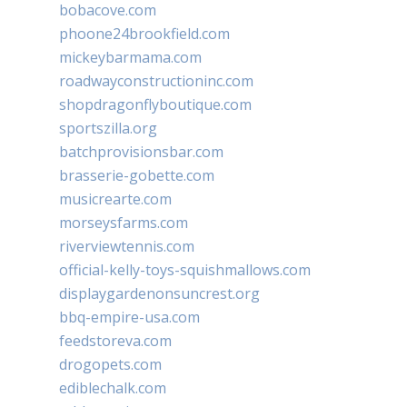
bobacove.com
phoone24brookfield.com
mickeybarmama.com
roadwayconstructioninc.com
shopdragonflyboutique.com
sportszilla.org
batchprovisionsbar.com
brasserie-gobette.com
musicrearte.com
morseysfarms.com
riverviewtennis.com
official-kelly-toys-squishmallows.com
displaygardenonsuncrest.org
bbq-empire-usa.com
feedstoreva.com
drogopets.com
ediblechalk.com