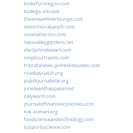
bolesfororegon.com
bodega-ole.com
thestreamlinerlounge.com
mestrinorubanofc.com
novelatherton.com
nassvalleygardens.net
electjohnstewart.com
omptourtravels.com
tribratanews-polreskebumen.com
rsudbayuasih.org
publikjurnalistik.org
juneteenthapparel.net
italywarm.com
journaloffinanceeconomics.com
kvk-kumari.org
foodscienceandtechnology.com
scisportsscience.com