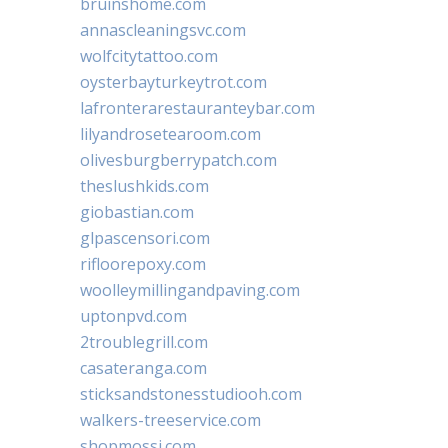
bruinshome.com
annascleaningsvc.com
wolfcitytattoo.com
oysterbayturkeytrot.com
lafronterarestauranteybar.com
lilyandrosetearoom.com
olivesburgberrypatch.com
theslushkids.com
giobastian.com
glpascensori.com
rifloorepoxy.com
woolleymillingandpaving.com
uptonpvd.com
2troublegrill.com
casateranga.com
sticksandstonesstudiooh.com
walkers-treeservice.com
shopmossi.com