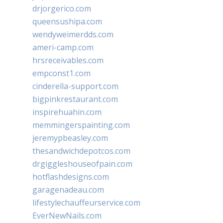
drjorgerico.com
queensushipa.com
wendyweimerdds.com
ameri-camp.com
hrsreceivables.com
empconst1.com
cinderella-support.com
bigpinkrestaurant.com
inspirehuahin.com
memmingerspainting.com
jeremypbeasley.com
thesandwichdepotcos.com
drgiggleshouseofpain.com
hotflashdesigns.com
garagenadeau.com
lifestylechauffeurservice.com
EverNewNails.com