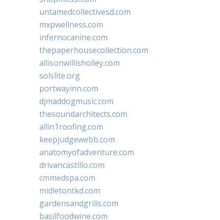
untamedcollectivesd.com
mxpwellness.com
infernocanine.com
thepaperhousecollection.com
allisonwillisholley.com
solslite.org
portwayinn.com
djmaddogmusic.com
thesoundarchitects.com
allin1roofing.com
keepjudgewebb.com
anatomyofadventure.com
drivancastillo.com
cmmedspa.com
midletontkd.com
gardensandgrills.com
basilfoodwine.com