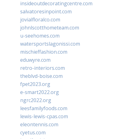
insideoutdecoratingcentre.com
salvatoresinpoint.com
jovialfloralco.com
johnlscotthometeam.com
u-seehomes.com
watersportslagonissi.com
mischieffashion.com
eduwyre.com
retro-interiors.com
theblvd-boise.com
fpet2023.org
e-smart2022.org
ngrc2022.org
leesfamilyfoods.com
lewis-lewis-cpas.com
eleontennis.com
cyetus.com