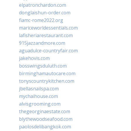
elpatronchardon.com
donglaishun-order.com
fiamc-rome2022.org
mariceworldessentials.com
lafisheriarestaurant.com
915jazzandmore.com
aguadulce-countryfair.com
jakehovis.com
bosswingsduluth.com
birminghamautocare.com
tonyscountrykitchen.com
jbellasnailspa.com
mychaihouse.com
alvisgrooming.com
thegeorginaestate.com
blythewoodseafood.com
paolosdelibangkok.com