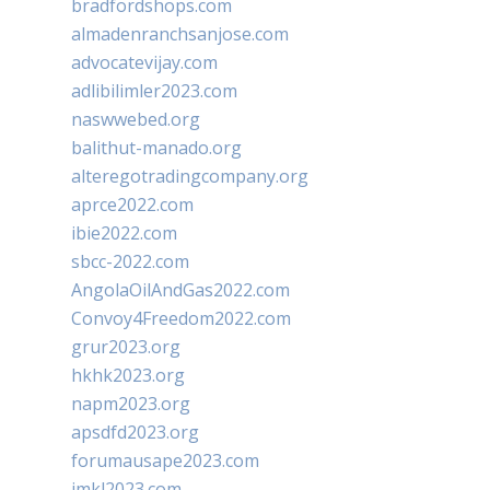
bradfordshops.com
almadenranchsanjose.com
advocatevijay.com
adlibilimler2023.com
naswwebed.org
balithut-manado.org
alteregotradingcompany.org
aprce2022.com
ibie2022.com
sbcc-2022.com
AngolaOilAndGas2022.com
Convoy4Freedom2022.com
grur2023.org
hkhk2023.org
napm2023.org
apsdfd2023.org
forumausape2023.com
imkl2023.com