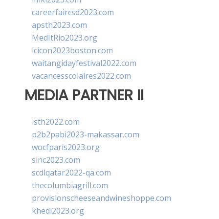
careerfaircsd2023.com
apsth2023.com
MedItRio2023.org
lcicon2023boston.com
waitangidayfestival2022.com
vacancesscolaires2022.com
MEDIA PARTNER II
isth2022.com
p2b2pabi2023-makassar.com
wocfparis2023.org
sinc2023.com
scdlqatar2022-qa.com
thecolumbiagrill.com
provisionscheeseandwineshoppe.com
khedi2023.org