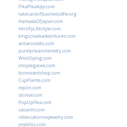
PikaPikaApp.com
takecareofbusinessdfw.org
HamadaOfJapan.com
VersifyLifestyle.com
kingscreekadventures.com
antaeuslabs.com
purelycleanchemdry.com
WishOping.com
shoplegacee.com
bonvivantshop.com
CupPlante.com
mpzin.com
stcreal.com
PopUpFlea.com
valueml.com
rebeccatorresjewelry.com
jmpbliss.com