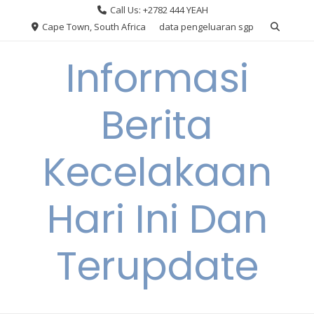
Skip
Call Us: +2782 444 YEAH
to
Cape Town, South Africa
data pengeluaran sgp
content
Informasi
Berita
Kecelakaan
Hari Ini Dan
Terupdate