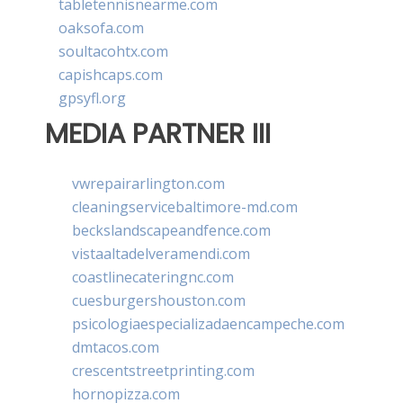
tabletennisnearme.com
oaksofa.com
soultacohtx.com
capishcaps.com
gpsyfl.org
MEDIA PARTNER III
vwrepairarlington.com
cleaningservicebaltimore-md.com
beckslandscapeandfence.com
vistaaltadelveramendi.com
coastlinecateringnc.com
cuesburgershouston.com
psicologiaespecializadaencampeche.com
dmtacos.com
crescentstreetprinting.com
hornopizza.com