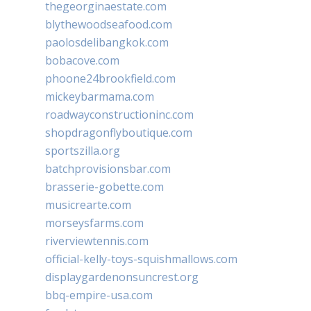
thegeorginaestate.com
blythewoodseafood.com
paolosdelibangkok.com
bobacove.com
phoone24brookfield.com
mickeybarmama.com
roadwayconstructioninc.com
shopdragonflyboutique.com
sportszilla.org
batchprovisionsbar.com
brasserie-gobette.com
musicrearte.com
morseysfarms.com
riverviewtennis.com
official-kelly-toys-squishmallows.com
displaygardenonsuncrest.org
bbq-empire-usa.com