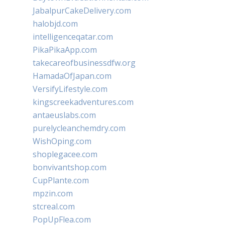
JabalpurCakeDelivery.com
halobjd.com
intelligenceqatar.com
PikaPikaApp.com
takecareofbusinessdfw.org
HamadaOfJapan.com
VersifyLifestyle.com
kingscreekadventures.com
antaeuslabs.com
purelycleanchemdry.com
WishOping.com
shoplegacee.com
bonvivantshop.com
CupPlante.com
mpzin.com
stcreal.com
PopUpFlea.com