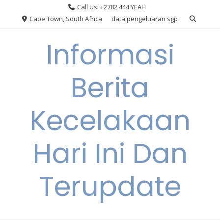
Skip
Call Us: +2782 444 YEAH
to
Cape Town, South Africa
data pengeluaran sgp
content
Informasi
Berita
Kecelakaan
Hari Ini Dan
Terupdate