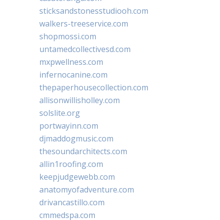
sticksandstonesstudiooh.com
walkers-treeservice.com
shopmossi.com
untamedcollectivesd.com
mxpwellness.com
infernocanine.com
thepaperhousecollection.com
allisonwillisholley.com
solslite.org
portwayinn.com
djmaddogmusic.com
thesoundarchitects.com
allin1roofing.com
keepjudgewebb.com
anatomyofadventure.com
drivancastillo.com
cmmedspa.com