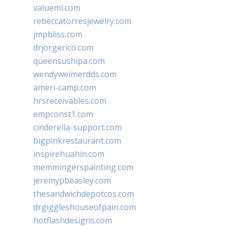
valueml.com
rebeccatorresjewelry.com
jmpbliss.com
drjorgerico.com
queensushipa.com
wendyweimerdds.com
ameri-camp.com
hrsreceivables.com
empconst1.com
cinderella-support.com
bigpinkrestaurant.com
inspirehuahin.com
memmingerspainting.com
jeremypbeasley.com
thesandwichdepotcos.com
drgiggleshouseofpain.com
hotflashdesigns.com