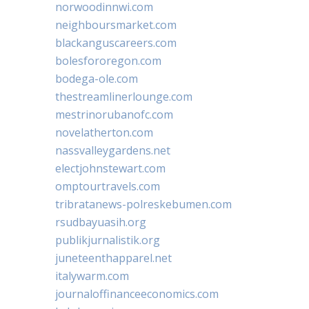
norwoodinnwi.com
neighboursmarket.com
blackanguscareers.com
bolesfororegon.com
bodega-ole.com
thestreamlinerlounge.com
mestrinorubanofc.com
novelatherton.com
nassvalleygardens.net
electjohnstewart.com
omptourtravels.com
tribratanews-polreskebumen.com
rsudbayuasih.org
publikjurnalistik.org
juneteenthapparel.net
italywarm.com
journaloffinanceeconomics.com