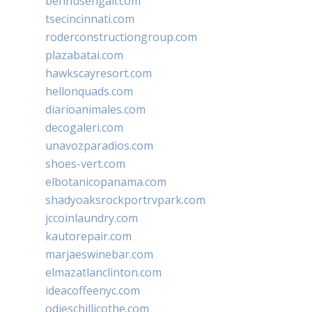
bennusehgall.com
tsecincinnati.com
roderconstructiongroup.com
plazabatai.com
hawkscayresort.com
hellonquads.com
diarioanimales.com
decogaleri.com
unavozparadios.com
shoes-vert.com
elbotanicopanama.com
shadyoaksrockportrvpark.com
jccoinlaundry.com
kautorepair.com
marjaeswinebar.com
elmazatlanclinton.com
ideacoffeenyc.com
odieschillicothe.com