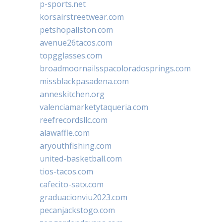
p-sports.net
korsairstreetwear.com
petshopallston.com
avenue26tacos.com
topgglasses.com
broadmoornailsspacoloradosprings.com
missblackpasadena.com
anneskitchen.org
valenciamarketytaqueria.com
reefrecordsllc.com
alawaffle.com
aryouthfishing.com
united-basketball.com
tios-tacos.com
cafecito-satx.com
graduacionviu2023.com
pecanjackstogo.com