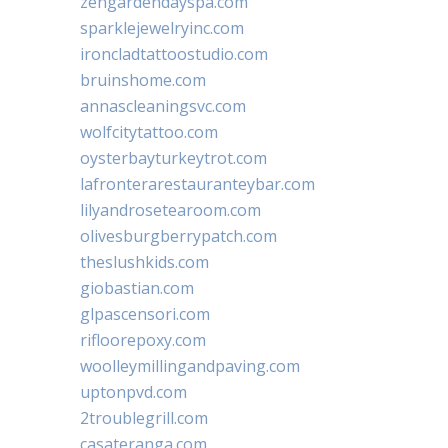
zengardendayspa.com
sparklejewelryinc.com
ironcladtattoostudio.com
bruinshome.com
annascleaningsvc.com
wolfcitytattoo.com
oysterbayturkeytrot.com
lafronterarestauranteybar.com
lilyandrosetearoom.com
olivesburgberrypatch.com
theslushkids.com
giobastian.com
glpascensori.com
rifloorepoxy.com
woolleymillingandpaving.com
uptonpvd.com
2troublegrill.com
casateranga.com