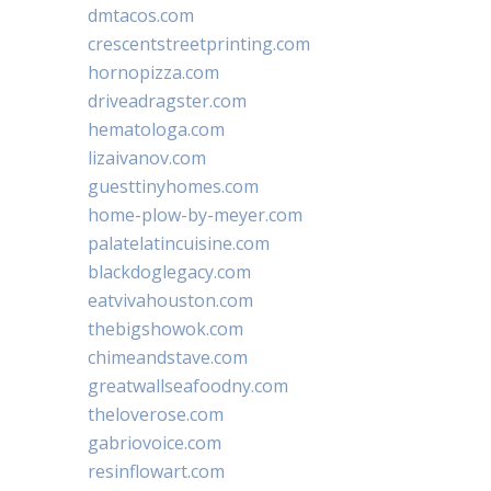
dmtacos.com
crescentstreetprinting.com
hornopizza.com
driveadragster.com
hematologa.com
lizaivanov.com
guesttinyhomes.com
home-plow-by-meyer.com
palatelatincuisine.com
blackdoglegacy.com
eatvivahouston.com
thebigshowok.com
chimeandstave.com
greatwallseafoodny.com
theloverose.com
gabriovoice.com
resinflowart.com