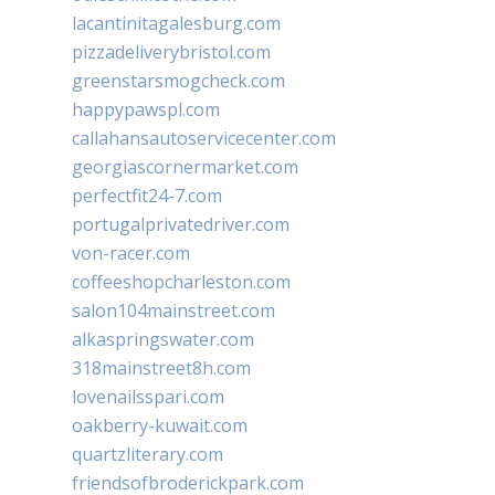
lacantinitagalesburg.com
pizzadeliverybristol.com
greenstarsmogcheck.com
happypawspl.com
callahansautoservicecenter.com
georgiascornermarket.com
perfectfit24-7.com
portugalprivatedriver.com
von-racer.com
coffeeshopcharleston.com
salon104mainstreet.com
alkaspringswater.com
318mainstreet8h.com
lovenailsspari.com
oakberry-kuwait.com
quartzliterary.com
friendsofbroderickpark.com