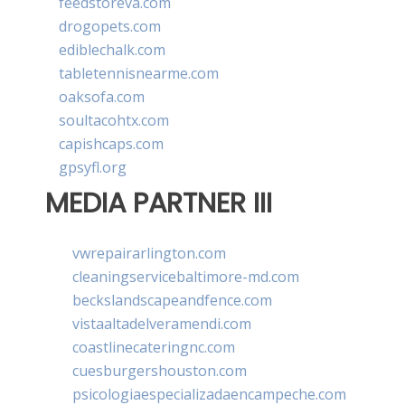
feedstoreva.com
drogopets.com
ediblechalk.com
tabletennisnearme.com
oaksofa.com
soultacohtx.com
capishcaps.com
gpsyfl.org
MEDIA PARTNER III
vwrepairarlington.com
cleaningservicebaltimore-md.com
beckslandscapeandfence.com
vistaaltadelveramendi.com
coastlinecateringnc.com
cuesburgershouston.com
psicologiaespecializadaencampeche.com