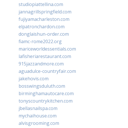
studiopiattellina.com
jannagrillspringfield.com
fujiyamacharleston.com
elpatronchardon.com
donglaishun-order.com
fiamc-rome2022.org
mariceworldessentials.com
lafisheriarestaurant.com
915jazzandmore.com
aguadulce-countryfair.com
jakehovis.com
bosswingsduluth.com
birminghamautocare.com
tonyscountrykitchen.com
jbellasnailspa.com
mychaihouse.com
alvisgrooming.com