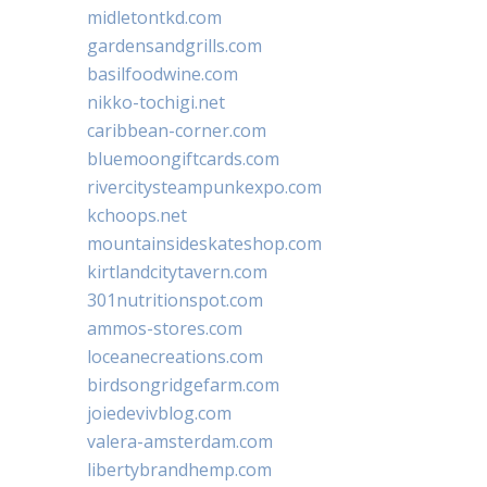
midletontkd.com
gardensandgrills.com
basilfoodwine.com
nikko-tochigi.net
caribbean-corner.com
bluemoongiftcards.com
rivercitysteampunkexpo.com
kchoops.net
mountainsideskateshop.com
kirtlandcitytavern.com
301nutritionspot.com
ammos-stores.com
loceanecreations.com
birdsongridgefarm.com
joiedevivblog.com
valera-amsterdam.com
libertybrandhemp.com