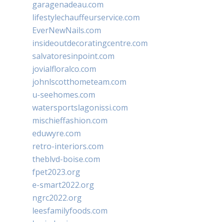
garagenadeau.com
lifestylechauffeurservice.com
EverNewNails.com
insideoutdecoratingcentre.com
salvatoresinpoint.com
jovialfloralco.com
johnlscotthometeam.com
u-seehomes.com
watersportslagonissi.com
mischieffashion.com
eduwyre.com
retro-interiors.com
theblvd-boise.com
fpet2023.org
e-smart2022.org
ngrc2022.org
leesfamilyfoods.com