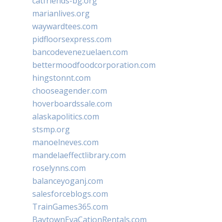
catfriends-bg.org
marianlives.org
waywardtees.com
pidfloorsexpress.com
bancodevenezuelaen.com
bettermoodfoodcorporation.com
hingstonnt.com
chooseagender.com
hoverboardssale.com
alaskapolitics.com
stsmp.org
manoelneves.com
mandelaeffectlibrary.com
roselynns.com
balanceyoganj.com
salesforceblogs.com
TrainGames365.com
BaytownEvaCationRentals.com