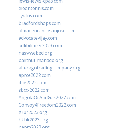
lewis-lewis-cpas.com
eleontennis.com
cyetus.com
bradfordshops.com
almadenranchsanjose.com
advocatevijay.com
adlibilimler2023.com
naswwebed.org
balithut-manado.org
alteregotradingcompany.org
aprce2022.com
ibie2022.com
sbcc-2022.com
AngolaOilAndGas2022.com
Convoy4Freedom2022.com
grur2023.org
hkhk2023.org
napm2023.org