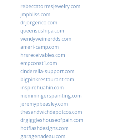
rebeccatorresjewelry.com
jmpbliss.com
drjorgerico.com
queensushipa.com
wendyweimerdds.com
ameri-camp.com
hrsreceivables.com
empconst1.com
cinderella-support.com
bigpinkrestaurant.com
inspirehuahin.com
memmingerspainting.com
jeremypbeasley.com
thesandwichdepotcos.com
drgiggleshouseofpain.com
hotflashdesigns.com
garagenadeau.com