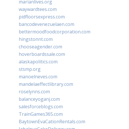
marianlives.org
waywardtees.com
pidfloorsexpress.com
bancodevenezuelaen.com
bettermoodfoodcorporation.com
hingstonnt.com
chooseagender.com
hoverboardssale.com
alaskapolitics.com
stsmp.org
manoelneves.com
mandelaeffectlibrary.com
roselynns.com
balanceyoganj.com
salesforceblogs.com
TrainGames365.com
BaytownEvaCationRentals.com