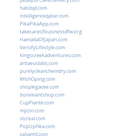
JabalpurCakeDelivery.com
halobjd.com
intelligenceqatar.com
PikaPikaApp.com
takecareofbusinessdfw.org
HamadaOfJapan.com
VersifyLifestyle.com
kingscreekadventures.com
antaeuslabs.com
purelycleanchemdry.com
WishOping.com
shoplegacee.com
bonvivantshop.com
CupPlante.com
mpzin.com
stcreal.com
PopUpFlea.com
valueml.com