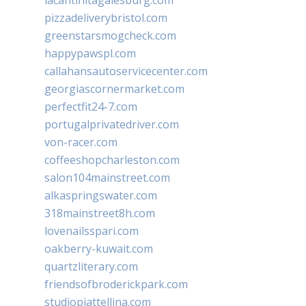
lacantinitagalesburg.com
pizzadeliverybristol.com
greenstarsmogcheck.com
happypawspl.com
callahansautoservicecenter.com
georgiascornermarket.com
perfectfit24-7.com
portugalprivatedriver.com
von-racer.com
coffeeshopcharleston.com
salon104mainstreet.com
alkaspringswater.com
318mainstreet8h.com
lovenailsspari.com
oakberry-kuwait.com
quartzliterary.com
friendsofbroderickpark.com
studiopiattellina.com