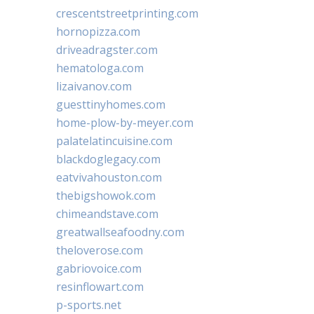
crescentstreetprinting.com
hornopizza.com
driveadragster.com
hematologa.com
lizaivanov.com
guesttinyhomes.com
home-plow-by-meyer.com
palatelatincuisine.com
blackdoglegacy.com
eatvivahouston.com
thebigshowok.com
chimeandstave.com
greatwallseafoodny.com
theloverose.com
gabriovoice.com
resinflowart.com
p-sports.net