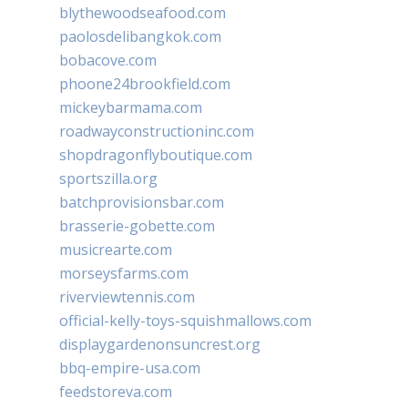
blythewoodseafood.com
paolosdelibangkok.com
bobacove.com
phoone24brookfield.com
mickeybarmama.com
roadwayconstructioninc.com
shopdragonflyboutique.com
sportszilla.org
batchprovisionsbar.com
brasserie-gobette.com
musicrearte.com
morseysfarms.com
riverviewtennis.com
official-kelly-toys-squishmallows.com
displaygardenonsuncrest.org
bbq-empire-usa.com
feedstoreva.com