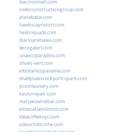
tsecincinnati.com
roderconstructiongroup.com
plazabatai.com
hawkscayresort.com
hellonquads.com
diarioanimales.com
decogaleri.com
unavozparadios.com
shoes-vert.com
elbotanicopanama.com
shadyoaksrockportrvpark.com
jccoinlaundry.com
kautorepair.com
marjaeswinebar.com
elmazatlanclinton.com
ideacoffeenyc.com
odieschillicothe.com