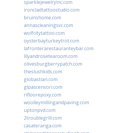
sparklejewelryinc.com
ironcladtattoostudio.com
bruinshome.com
annascleaningsvc.com
wolfcitytattoo.com
oysterbayturkeytrot.com
lafronterarestauranteybar.com
lilyandrosetearoom.com
olivesburgberrypatch.com
theslushkids.com
giobastian.com
glpascensori.com
rifloorepoxy.com
woolleymillingandpaving.com
uptonpvd.com
2troublegrill.com
casateranga.com