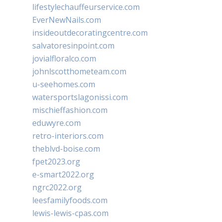
lifestylechauffeurservice.com
EverNewNails.com
insideoutdecoratingcentre.com
salvatoresinpoint.com
jovialfloralco.com
johnlscotthometeam.com
u-seehomes.com
watersportslagonissi.com
mischieffashion.com
eduwyre.com
retro-interiors.com
theblvd-boise.com
fpet2023.org
e-smart2022.org
ngrc2022.org
leesfamilyfoods.com
lewis-lewis-cpas.com