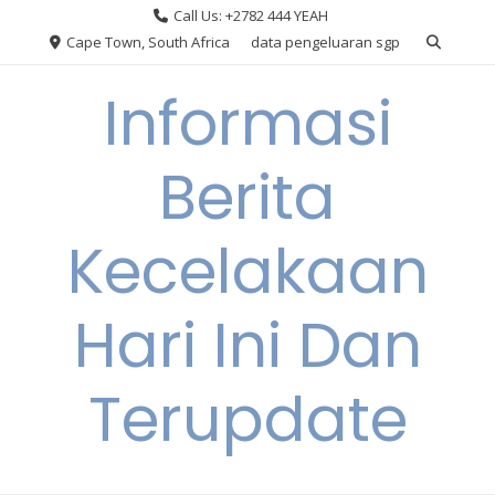
Skip
Call Us: +2782 444 YEAH
to
Cape Town, South Africa
data pengeluaran sgp
content
Informasi
Berita
Kecelakaan
Hari Ini Dan
Terupdate