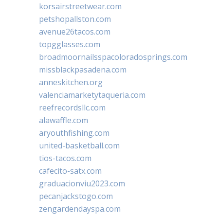
korsairstreetwear.com
petshopallston.com
avenue26tacos.com
topgglasses.com
broadmoornailsspacoloradosprings.com
missblackpasadena.com
anneskitchen.org
valenciamarketytaqueria.com
reefrecordsllc.com
alawaffle.com
aryouthfishing.com
united-basketball.com
tios-tacos.com
cafecito-satx.com
graduacionviu2023.com
pecanjackstogo.com
zengardendayspa.com