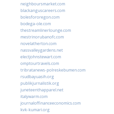
neighboursmarket.com
blackanguscareers.com
bolesfororegon.com
bodega-ole.com
thestreamlinerlounge.com
mestrinorubanofc.com
novelatherton.com
nassvalleygardens.net
electjohnstewart.com
omptourtravels.com
tribratanews-polreskebumen.com
rsudbayuasih.org
publikjurnalistik.org
juneteenthapparel.net
italywarm.com
journaloffinanceeconomics.com
kvk-kumari.org