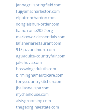
jannagrillspringfield.com
fujiyamacharleston.com
elpatronchardon.com
donglaishun-order.com
fiamc-rome2022.org
mariceworldessentials.com
lafisheriarestaurant.com
915jazzandmore.com
aguadulce-countryfair.com
jakehovis.com
bosswingsduluth.com
birminghamautocare.com
tonyscountrykitchen.com
jbellasnailspa.com
mychaihouse.com
alvisgrooming.com
thegeorginaestate.com