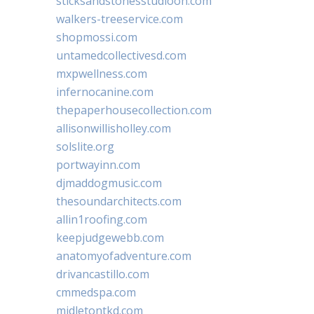
sticksandstonesstudiooh.com
walkers-treeservice.com
shopmossi.com
untamedcollectivesd.com
mxpwellness.com
infernocanine.com
thepaperhousecollection.com
allisonwillisholley.com
solslite.org
portwayinn.com
djmaddogmusic.com
thesoundarchitects.com
allin1roofing.com
keepjudgewebb.com
anatomyofadventure.com
drivancastillo.com
cmmedspa.com
midletontkd.com