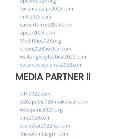
apsdfd2023.org
forumausape2023.com
imkl2023.com
careerfaircsd2023.com
apsth2023.com
MedItRio2023.org
lcicon2023boston.com
waitangidayfestival2022.com
vacancesscolaires2022.com
MEDIA PARTNER II
isth2022.com
p2b2pabi2023-makassar.com
wocfparis2023.org
sinc2023.com
scdlqatar2022-qa.com
thecolumbiagrill.com