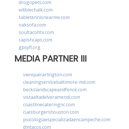
drogopets.com
ediblechalk.com
tabletennisnearme.com
oaksofa.com
soultacohtx.com
capishcaps.com
gpsyfl.org
MEDIA PARTNER III
vwrepairarlington.com
cleaningservicebaltimore-md.com
beckslandscapeandfence.com
vistaaltadelveramendi.com
coastlinecateringnc.com
cuesburgershouston.com
psicologiaespecializadaencampeche.com
dmtacos.com