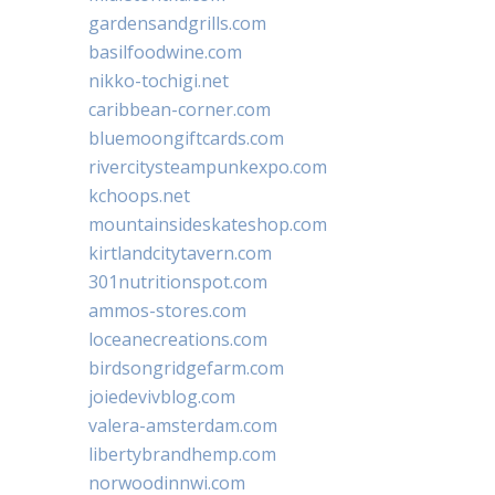
gardensandgrills.com
basilfoodwine.com
nikko-tochigi.net
caribbean-corner.com
bluemoongiftcards.com
rivercitysteampunkexpo.com
kchoops.net
mountainsideskateshop.com
kirtlandcitytavern.com
301nutritionspot.com
ammos-stores.com
loceanecreations.com
birdsongridgefarm.com
joiedevivblog.com
valera-amsterdam.com
libertybrandhemp.com
norwoodinnwi.com