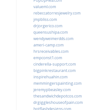
PopUpFlea.com
valueml.com
rebeccatorresjewelry.com
jmpbliss.com
drjorgerico.com
queensushipa.com
wendyweimerdds.com
ameri-camp.com
hrsreceivables.com
empconst1.com
cinderella-support.com
bigpinkrestaurant.com
inspirehuahin.com
memmingerspainting.com
jeremypbeasley.com
thesandwichdepotcos.com
drgiggleshouseofpain.com
hotflashdesigns.com