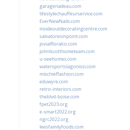
garagenadeau.com
lifestylechauffeurservice.com
EverNewNails.com
insideoutdecoratingcentre.com
salvatoresinpoint.com
jovialfloralco.com
johnlscotthometeam.com
u-seehomes.com
watersportslagonissi.com
mischieffashion.com
eduwyre.com
retro-interiors.com
theblvd-boise.com
fpet2023.org
e-smart2022.org
ngrc2022.org
leesfamilyfoods.com