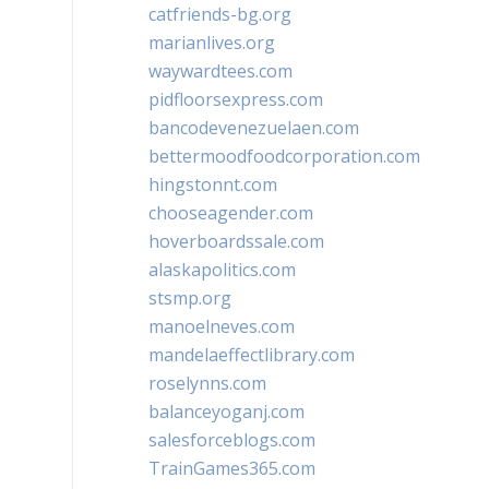
catfriends-bg.org
marianlives.org
waywardtees.com
pidfloorsexpress.com
bancodevenezuelaen.com
bettermoodfoodcorporation.com
hingstonnt.com
chooseagender.com
hoverboardssale.com
alaskapolitics.com
stsmp.org
manoelneves.com
mandelaeffectlibrary.com
roselynns.com
balanceyoganj.com
salesforceblogs.com
TrainGames365.com