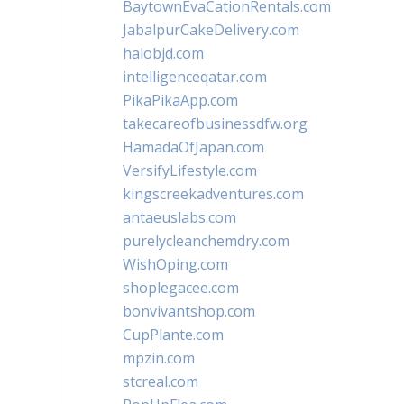
BaytownEvaCationRentals.com
JabalpurCakeDelivery.com
halobjd.com
intelligenceqatar.com
PikaPikaApp.com
takecareofbusinessdfw.org
HamadaOfJapan.com
VersifyLifestyle.com
kingscreekadventures.com
antaeuslabs.com
purelycleanchemdry.com
WishOping.com
shoplegacee.com
bonvivantshop.com
CupPlante.com
mpzin.com
stcreal.com