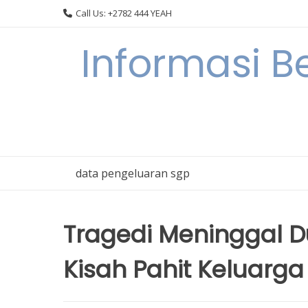
Skip
Call Us: +2782 444 YEAH
to
content
Informasi B
data pengeluaran sgp
Tragedi Meninggal D
Kisah Pahit Keluarg