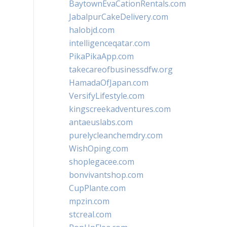
BaytownEvaCationRentals.com
JabalpurCakeDelivery.com
halobjd.com
intelligenceqatar.com
PikaPikaApp.com
takecareofbusinessdfw.org
HamadaOfJapan.com
VersifyLifestyle.com
kingscreekadventures.com
antaeuslabs.com
purelycleanchemdry.com
WishOping.com
shoplegacee.com
bonvivantshop.com
CupPlante.com
mpzin.com
stcreal.com