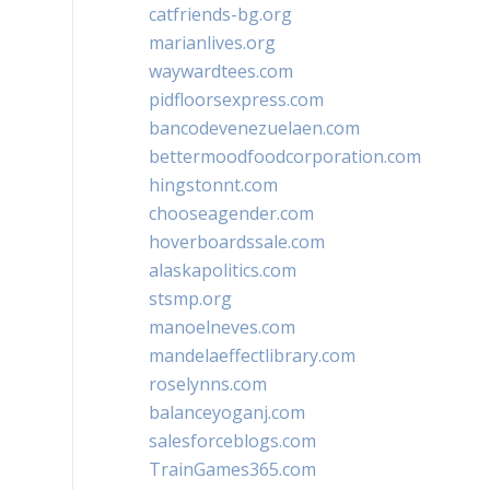
catfriends-bg.org
marianlives.org
waywardtees.com
pidfloorsexpress.com
bancodevenezuelaen.com
bettermoodfoodcorporation.com
hingstonnt.com
chooseagender.com
hoverboardssale.com
alaskapolitics.com
stsmp.org
manoelneves.com
mandelaeffectlibrary.com
roselynns.com
balanceyoganj.com
salesforceblogs.com
TrainGames365.com