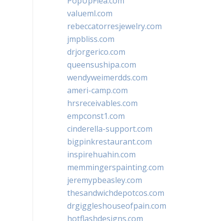
PopUpFlea.com
valueml.com
rebeccatorresjewelry.com
jmpbliss.com
drjorgerico.com
queensushipa.com
wendyweimerdds.com
ameri-camp.com
hrsreceivables.com
empconst1.com
cinderella-support.com
bigpinkrestaurant.com
inspirehuahin.com
memmingerspainting.com
jeremypbeasley.com
thesandwichdepotcos.com
drgiggleshouseofpain.com
hotflashdesigns.com