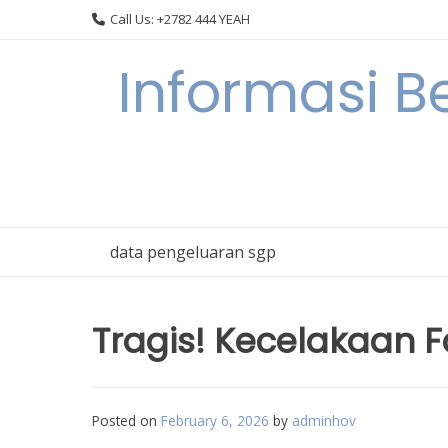
Skip
Call Us: +2782 444 YEAH
to
content
Informasi B
data pengeluaran sgp
Tragis! Kecelakaan F
Posted on
February 6, 2026
by
adminhov