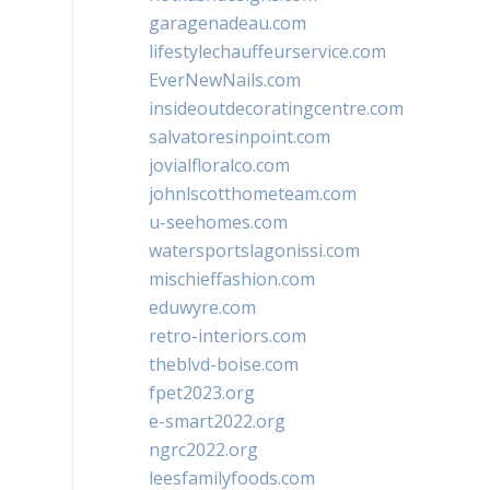
garagenadeau.com
lifestylechauffeurservice.com
EverNewNails.com
insideoutdecoratingcentre.com
salvatoresinpoint.com
jovialfloralco.com
johnlscotthometeam.com
u-seehomes.com
watersportslagonissi.com
mischieffashion.com
eduwyre.com
retro-interiors.com
theblvd-boise.com
fpet2023.org
e-smart2022.org
ngrc2022.org
leesfamilyfoods.com