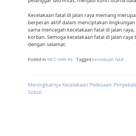
pelanggar lalu lintas, menjadi kunci utama d
Kecelakaan fatal di jalan raya memang merupa
berperan aktif dalam menciptakan lingkungan
sama mencegah kecelakaan fatal di jalan raya,
korban. Semoga kecelakaan fatal di jalan raya 
dengan selamat.
Posted in
INFO HARI INI
Tagged
kecelakaan fatal
Post
Meningkatnya Kecelakaan Pedesaan: Penyebab
Solusi
navigation