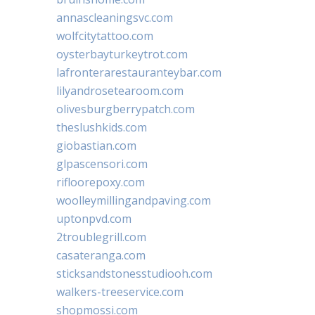
annascleaningsvc.com
wolfcitytattoo.com
oysterbayturkeytrot.com
lafronterarestauranteybar.com
lilyandrosetearoom.com
olivesburgberrypatch.com
theslushkids.com
giobastian.com
glpascensori.com
rifloorepoxy.com
woolleymillingandpaving.com
uptonpvd.com
2troublegrill.com
casateranga.com
sticksandstonesstudiooh.com
walkers-treeservice.com
shopmossi.com