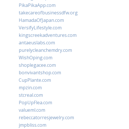
PikaPikaApp.com
takecareofbusinessdfw.org
HamadaOfJapan.com
VersifyLifestyle.com
kingscreekadventures.com
antaeuslabs.com
purelycleanchemdry.com
WishOping.com
shoplegacee.com
bonvivantshop.com
CupPlante.com
mpzin.com
stcreal.com
PopUpFlea.com
valueml.com
rebeccatorresjewelry.com
jmpbliss.com