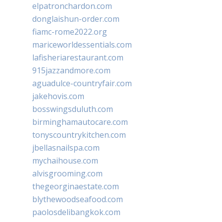
elpatronchardon.com
donglaishun-order.com
fiamc-rome2022.org
mariceworldessentials.com
lafisheriarestaurant.com
915jazzandmore.com
aguadulce-countryfair.com
jakehovis.com
bosswingsduluth.com
birminghamautocare.com
tonyscountrykitchen.com
jbellasnailspa.com
mychaihouse.com
alvisgrooming.com
thegeorginaestate.com
blythewoodseafood.com
paolosdelibangkok.com