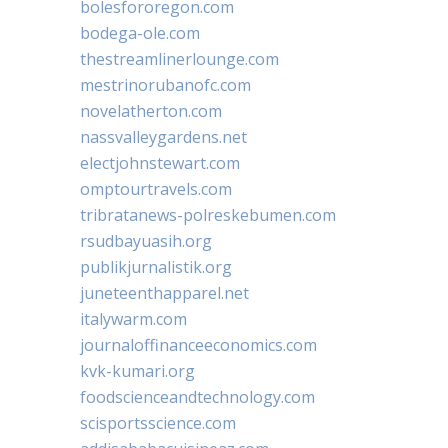
bolesfororegon.com
bodega-ole.com
thestreamlinerlounge.com
mestrinorubanofc.com
novelatherton.com
nassvalleygardens.net
electjohnstewart.com
omptourtravels.com
tribratanews-polreskebumen.com
rsudbayuasih.org
publikjurnalistik.org
juneteenthapparel.net
italywarm.com
journaloffinanceeconomics.com
kvk-kumari.org
foodscienceandtechnology.com
scisportsscience.com