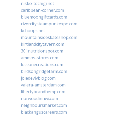
nikko-tochigi.net
caribbean-corner.com
bluemoongiftcards.com
rivercitysteampunkexpo.com
kchoops.net
mountainsideskateshop.com
kirtlandcitytavern.com
301nutritionspot.com
ammos-stores.com
loceanecreations.com
birdsongridgefarm.com
joiedevivblog.com
valera-amsterdam.com
libertybrandhemp.com
norwoodinnwi.com
neighboursmarket.com
blackanguscareers.com