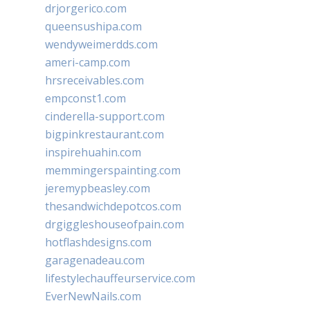
drjorgerico.com
queensushipa.com
wendyweimerdds.com
ameri-camp.com
hrsreceivables.com
empconst1.com
cinderella-support.com
bigpinkrestaurant.com
inspirehuahin.com
memmingerspainting.com
jeremypbeasley.com
thesandwichdepotcos.com
drgiggleshouseofpain.com
hotflashdesigns.com
garagenadeau.com
lifestylechauffeurservice.com
EverNewNails.com