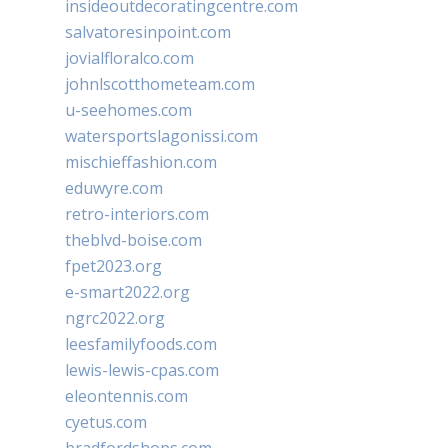
insideoutdecoratingcentre.com
salvatoresinpoint.com
jovialfloralco.com
johnlscotthometeam.com
u-seehomes.com
watersportslagonissi.com
mischieffashion.com
eduwyre.com
retro-interiors.com
theblvd-boise.com
fpet2023.org
e-smart2022.org
ngrc2022.org
leesfamilyfoods.com
lewis-lewis-cpas.com
eleontennis.com
cyetus.com