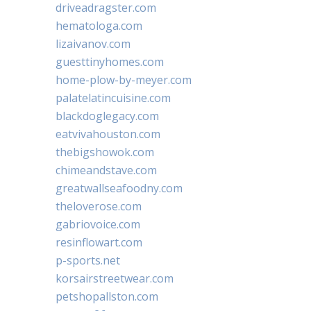
driveadragster.com
hematologa.com
lizaivanov.com
guesttinyhomes.com
home-plow-by-meyer.com
palatelatincuisine.com
blackdoglegacy.com
eatvivahouston.com
thebigshowok.com
chimeandstave.com
greatwallseafoodny.com
theloverose.com
gabriovoice.com
resinflowart.com
p-sports.net
korsairstreetwear.com
petshopallston.com