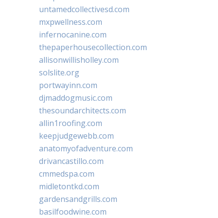
untamedcollectivesd.com
mxpwellness.com
infernocanine.com
thepaperhousecollection.com
allisonwillisholley.com
solslite.org
portwayinn.com
djmaddogmusic.com
thesoundarchitects.com
allin1roofing.com
keepjudgewebb.com
anatomyofadventure.com
drivancastillo.com
cmmedspa.com
midletontkd.com
gardensandgrills.com
basilfoodwine.com