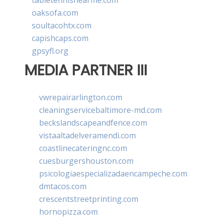
tabletennisnearme.com
oaksofa.com
soultacohtx.com
capishcaps.com
gpsyfl.org
MEDIA PARTNER III
vwrepairarlington.com
cleaningservicebaltimore-md.com
beckslandscapeandfence.com
vistaaltadelveramendi.com
coastlinecateringnc.com
cuesburgershouston.com
psicologiaespecializadaencampeche.com
dmtacos.com
crescentstreetprinting.com
hornopizza.com