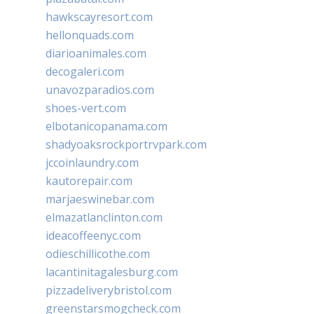
hawkscayresort.com
hellonquads.com
diarioanimales.com
decogaleri.com
unavozparadios.com
shoes-vert.com
elbotanicopanama.com
shadyoaksrockportrvpark.com
jccoinlaundry.com
kautorepair.com
marjaeswinebar.com
elmazatlanclinton.com
ideacoffeenyc.com
odieschillicothe.com
lacantinitagalesburg.com
pizzadeliverybristol.com
greenstarsmogcheck.com