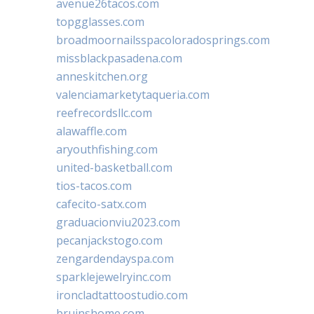
avenue26tacos.com
topgglasses.com
broadmoornailsspacoloradosprings.com
missblackpasadena.com
anneskitchen.org
valenciamarketytaqueria.com
reefrecordsllc.com
alawaffle.com
aryouthfishing.com
united-basketball.com
tios-tacos.com
cafecito-satx.com
graduacionviu2023.com
pecanjackstogo.com
zengardendayspa.com
sparklejewelryinc.com
ironcladtattoostudio.com
bruinshome.com