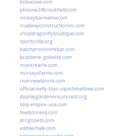
bobacove.com
phoone24brookfield.com
mickeybarmama.com
roadwayconstructioninc.com
shopdragonflyboutique.com
sportszilla.org
batchprovisionsbar.com
brasserie-gobette.com
musicrearte.com
morseysfarms.com
riverviewtennis.com
official-kelly-toys-squishmallows.com
displaygardenonsuncrest.org
bbq-empire-usa.com
feedstoreva.com
drogopets.com
ediblechalk.com