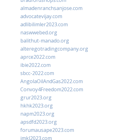
bradfordshops.com
almadenranchsanjose.com
advocatevijay.com
adlibilimler2023.com
naswwebed.org
balithut-manado.org
alteregotradingcompany.org
aprce2022.com
ibie2022.com
sbcc-2022.com
AngolaOilAndGas2022.com
Convoy4Freedom2022.com
grur2023.org
hkhk2023.org
napm2023.org
apsdfd2023.org
forumausape2023.com
imkl2023.com