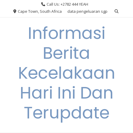
Skip
Call Us: +2782 444 YEAH
to
Cape Town, South Africa
data pengeluaran sgp
content
Informasi
Berita
Kecelakaan
Hari Ini Dan
Terupdate