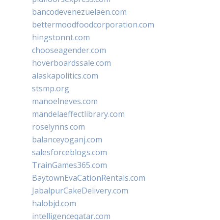
bancodevenezuelaen.com
bettermoodfoodcorporation.com
hingstonnt.com
chooseagender.com
hoverboardssale.com
alaskapolitics.com
stsmp.org
manoelneves.com
mandelaeffectlibrary.com
roselynns.com
balanceyoganj.com
salesforceblogs.com
TrainGames365.com
BaytownEvaCationRentals.com
JabalpurCakeDelivery.com
halobjd.com
intelligenceqatar.com