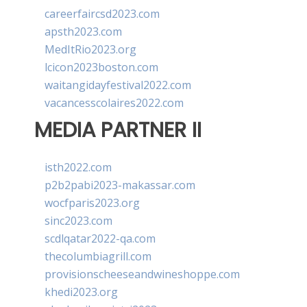
careerfaircsd2023.com
apsth2023.com
MedItRio2023.org
lcicon2023boston.com
waitangidayfestival2022.com
vacancesscolaires2022.com
MEDIA PARTNER II
isth2022.com
p2b2pabi2023-makassar.com
wocfparis2023.org
sinc2023.com
scdlqatar2022-qa.com
thecolumbiagrill.com
provisionscheeseandwineshoppe.com
khedi2023.org