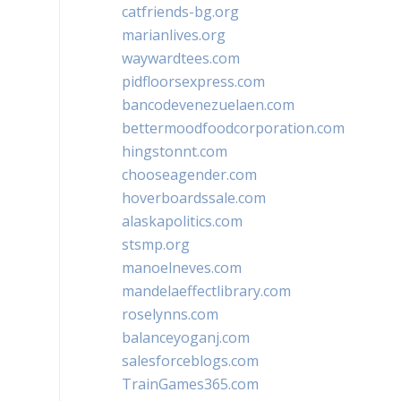
catfriends-bg.org
marianlives.org
waywardtees.com
pidfloorsexpress.com
bancodevenezuelaen.com
bettermoodfoodcorporation.com
hingstonnt.com
chooseagender.com
hoverboardssale.com
alaskapolitics.com
stsmp.org
manoelneves.com
mandelaeffectlibrary.com
roselynns.com
balanceyoganj.com
salesforceblogs.com
TrainGames365.com