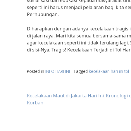
sosialisasi dan edukasi kepada masyarakat unt
seperti ini harus menjadi pelajaran bagi kita s
Perhubungan.
Diharapkan dengan adanya kecelakaan tragis i
di jalan raya. Mari kita semua bersama-sama 
agar kecelakaan seperti ini tidak terulang lag
di sisi-Nya. Tragis! Kecelakaan Terjadi di Tol Hari
Posted in
INFO HARI INI
Tagged
kecelakaan hari ini tol
Post
Kecelakaan Maut di Jakarta Hari Ini: Kronologi 
Korban
navigation