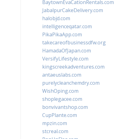
BaytownEvaCationRentals.com
JabalpurCakeDelivery.com
halobjd.com
intelligenceqatar.com
PikaPikaApp.com
takecareofbusinessdfw.org
HamadaOfJapan.com
VersifyLifestyle.com
kingscreekadventures.com
antaeuslabs.com
purelycleanchemdry.com
WishOping.com
shoplegacee.com
bonvivantshop.com
CupPlante.com
mpzin.com
stcreal.com