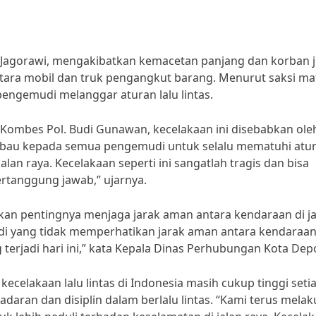
Tol Jagorawi, mengakibatkan kemacetan panjang dan korban j
ntara mobil dan truk pengangkut barang. Menurut saksi ma
 pengemudi melanggar aturan lalu lintas.
 Kombes Pol. Budi Gunawan, kecelakaan ini disebabkan ole
bau kepada semua pengemudi untuk selalu mematuhi atu
lan raya. Kecelakaan seperti ini sangatlah tragis dan bisa
ertanggung jawab,” ujarnya.
kan pentingnya menjaga jarak aman antara kendaraan di ja
udi yang tidak memperhatikan jarak aman antara kendaraan
ng terjadi hari ini,” kata Kepala Dinas Perhubungan Kota Dep
celakaan lalu lintas di Indonesia masih cukup tinggi seti
daran dan disiplin dalam berlalu lintas. “Kami terus mela