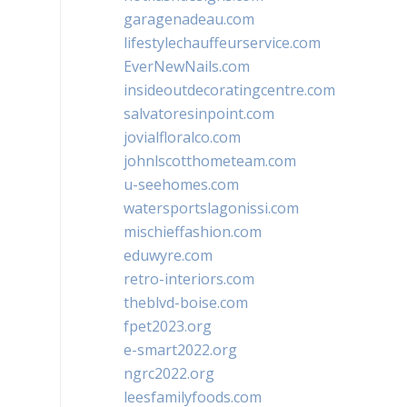
garagenadeau.com
lifestylechauffeurservice.com
EverNewNails.com
insideoutdecoratingcentre.com
salvatoresinpoint.com
jovialfloralco.com
johnlscotthometeam.com
u-seehomes.com
watersportslagonissi.com
mischieffashion.com
eduwyre.com
retro-interiors.com
theblvd-boise.com
fpet2023.org
e-smart2022.org
ngrc2022.org
leesfamilyfoods.com