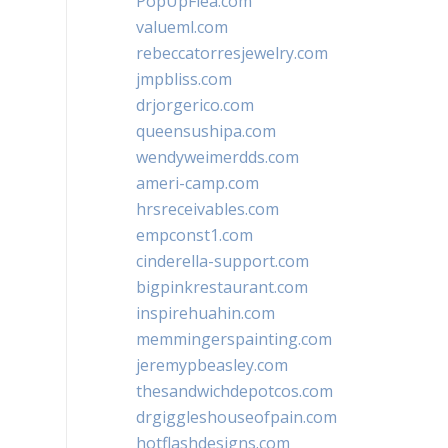
PopUpFlea.com
valueml.com
rebeccatorresjewelry.com
jmpbliss.com
drjorgerico.com
queensushipa.com
wendyweimerdds.com
ameri-camp.com
hrsreceivables.com
empconst1.com
cinderella-support.com
bigpinkrestaurant.com
inspirehuahin.com
memmingerspainting.com
jeremypbeasley.com
thesandwichdepotcos.com
drgiggleshouseofpain.com
hotflashdesigns.com