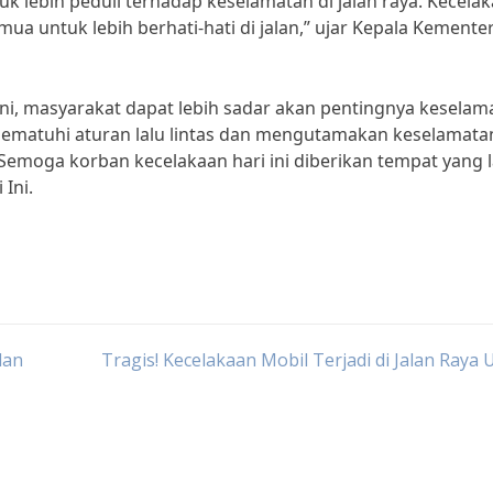
uk lebih peduli terhadap keselamatan di jalan raya. Kecela
emua untuk lebih berhati-hati di jalan,” ujar Kepala Kemente
ni, masyarakat dapat lebih sadar akan pentingnya keselam
mematuhi aturan lalu lintas dan mengutamakan keselamata
i. Semoga korban kecelakaan hari ini diberikan tempat yang 
 Ini.
dan
Tragis! Kecelakaan Mobil Terjadi di Jalan Raya