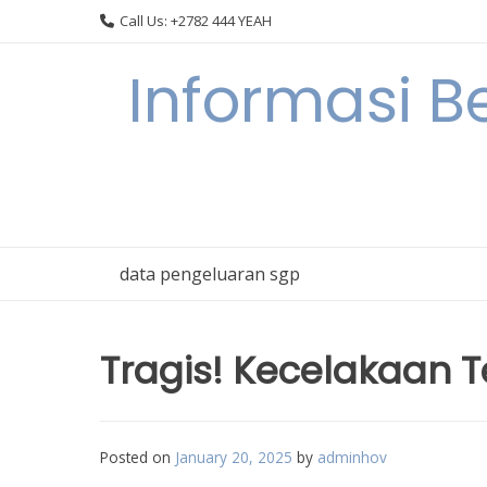
Skip
Call Us: +2782 444 YEAH
to
content
Informasi B
data pengeluaran sgp
Tragis! Kecelakaan Ter
Posted on
January 20, 2025
by
adminhov