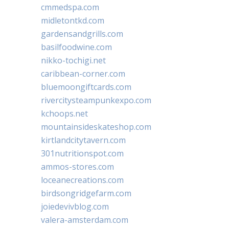
cmmedspa.com
midletontkd.com
gardensandgrills.com
basilfoodwine.com
nikko-tochigi.net
caribbean-corner.com
bluemoongiftcards.com
rivercitysteampunkexpo.com
kchoops.net
mountainsideskateshop.com
kirtlandcitytavern.com
301nutritionspot.com
ammos-stores.com
loceanecreations.com
birdsongridgefarm.com
joiedevivblog.com
valera-amsterdam.com