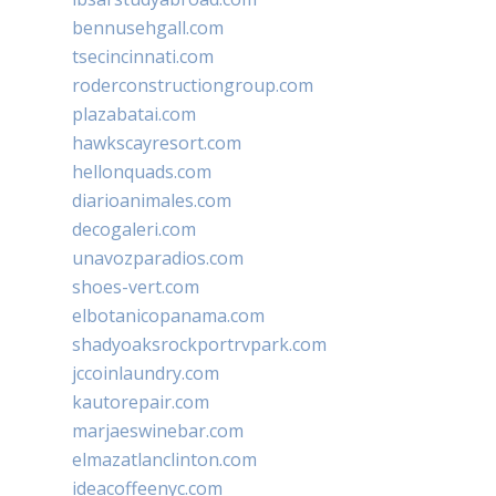
bennusehgall.com
tsecincinnati.com
roderconstructiongroup.com
plazabatai.com
hawkscayresort.com
hellonquads.com
diarioanimales.com
decogaleri.com
unavozparadios.com
shoes-vert.com
elbotanicopanama.com
shadyoaksrockportrvpark.com
jccoinlaundry.com
kautorepair.com
marjaeswinebar.com
elmazatlanclinton.com
ideacoffeenyc.com