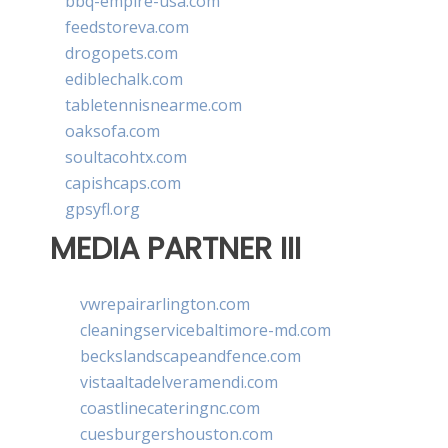
bbq-empire-usa.com
feedstoreva.com
drogopets.com
ediblechalk.com
tabletennisnearme.com
oaksofa.com
soultacohtx.com
capishcaps.com
gpsyfl.org
MEDIA PARTNER III
vwrepairarlington.com
cleaningservicebaltimore-md.com
beckslandscapeandfence.com
vistaaltadelveramendi.com
coastlinecateringnc.com
cuesburgershouston.com