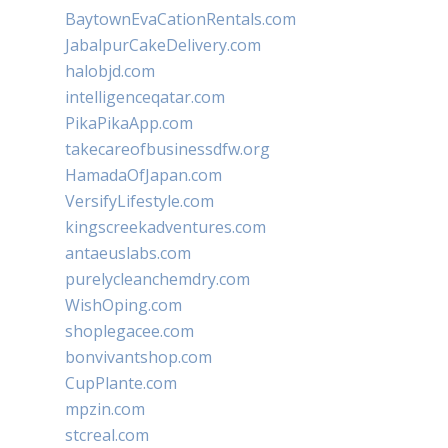
BaytownEvaCationRentals.com
JabalpurCakeDelivery.com
halobjd.com
intelligenceqatar.com
PikaPikaApp.com
takecareofbusinessdfw.org
HamadaOfJapan.com
VersifyLifestyle.com
kingscreekadventures.com
antaeuslabs.com
purelycleanchemdry.com
WishOping.com
shoplegacee.com
bonvivantshop.com
CupPlante.com
mpzin.com
stcreal.com