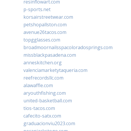
resinflowart.com
p-sports.net
korsairstreetwear.com
petshopallston.com
avenue26tacos.com
topgglasses.com
broadmoornailsspacoloradosprings.com
missblackpasadena.com
anneskitchen.org
valenciamarketytaqueria.com
reefrecordsllc.com
alawaffle.com
aryouthfishing.com
united-basketball.com
tios-tacos.com
cafecito-satx.com
graduacionviu2023.com
pecanjackstogo.com