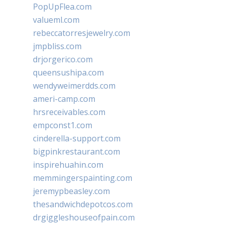
PopUpFlea.com
valueml.com
rebeccatorresjewelry.com
jmpbliss.com
drjorgerico.com
queensushipa.com
wendyweimerdds.com
ameri-camp.com
hrsreceivables.com
empconst1.com
cinderella-support.com
bigpinkrestaurant.com
inspirehuahin.com
memmingerspainting.com
jeremypbeasley.com
thesandwichdepotcos.com
drgiggleshouseofpain.com