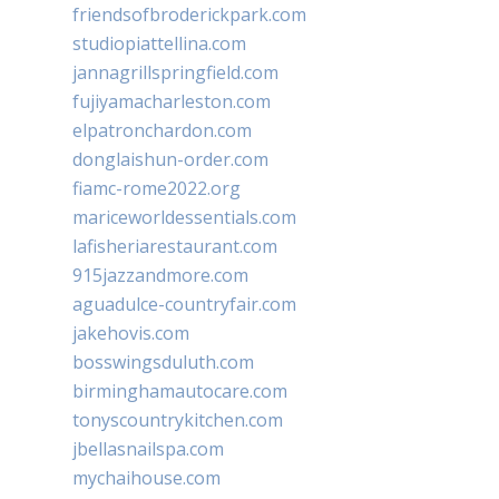
friendsofbroderickpark.com
studiopiattellina.com
jannagrillspringfield.com
fujiyamacharleston.com
elpatronchardon.com
donglaishun-order.com
fiamc-rome2022.org
mariceworldessentials.com
lafisheriarestaurant.com
915jazzandmore.com
aguadulce-countryfair.com
jakehovis.com
bosswingsduluth.com
birminghamautocare.com
tonyscountrykitchen.com
jbellasnailspa.com
mychaihouse.com