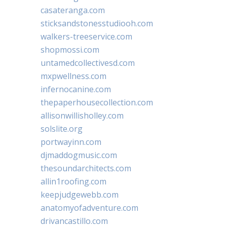
casateranga.com
sticksandstonesstudiooh.com
walkers-treeservice.com
shopmossi.com
untamedcollectivesd.com
mxpwellness.com
infernocanine.com
thepaperhousecollection.com
allisonwillisholley.com
solslite.org
portwayinn.com
djmaddogmusic.com
thesoundarchitects.com
allin1roofing.com
keepjudgewebb.com
anatomyofadventure.com
drivancastillo.com