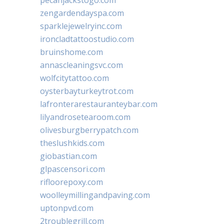
zengardendayspa.com
sparklejewelryinc.com
ironcladtattoostudio.com
bruinshome.com
annascleaningsvc.com
wolfcitytattoo.com
oysterbayturkeytrot.com
lafronterarestauranteybar.com
lilyandrosetearoom.com
olivesburgberrypatch.com
theslushkids.com
giobastian.com
glpascensori.com
rifloorepoxy.com
woolleymillingandpaving.com
uptonpvd.com
2troublegrill.com