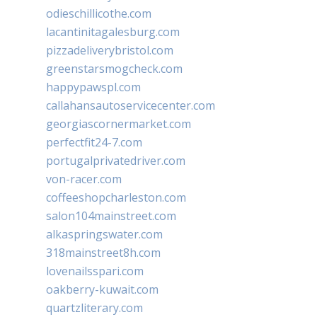
odieschillicothe.com
lacantinitagalesburg.com
pizzadeliverybristol.com
greenstarsmogcheck.com
happypawspl.com
callahansautoservicecenter.com
georgiascornermarket.com
perfectfit24-7.com
portugalprivatedriver.com
von-racer.com
coffeeshopcharleston.com
salon104mainstreet.com
alkaspringswater.com
318mainstreet8h.com
lovenailsspari.com
oakberry-kuwait.com
quartzliterary.com