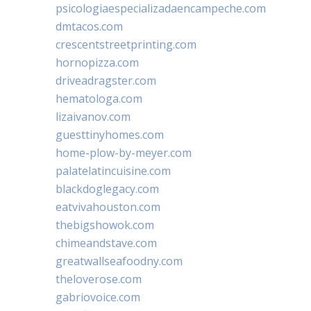
psicologiaespecializadaencampeche.com
dmtacos.com
crescentstreetprinting.com
hornopizza.com
driveadragster.com
hematologa.com
lizaivanov.com
guesttinyhomes.com
home-plow-by-meyer.com
palatelatincuisine.com
blackdoglegacy.com
eatvivahouston.com
thebigshowok.com
chimeandstave.com
greatwallseafoodny.com
theloverose.com
gabriovoice.com