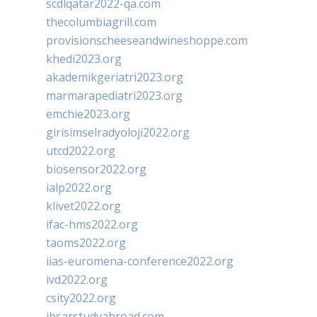
scdlqatar2022-qa.com
thecolumbiagrill.com
provisionscheeseandwineshoppe.com
khedi2023.org
akademikgeriatri2023.org
marmarapediatri2023.org
emchie2023.org
girisimselradyoloji2022.org
utcd2022.org
biosensor2022.org
ialp2022.org
klivet2022.org
ifac-hms2022.org
taoms2022.org
iias-euromena-conference2022.org
ivd2022.org
csity2022.org
ibsarstudyabroad.com