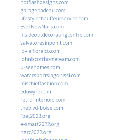
hotflashdesigns.com
garagenadeau.com
lifestylechauffeurservice.com
EverNewNails.com
insideoutdecoratingcentre.com
salvatoresinpoint.com
jovialfloralco.com
johnlscotthometeam.com
u-seehomes.com
watersportslagonissi.com
mischieffashion.com
eduwyre.com
retro-interiors.com
theblvd-boise.com
fpet2023.org
e-smart2022.org
ngrc2022.org