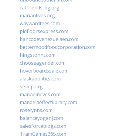
catfriends-bg.org
marianlives.org
waywardtees.com
pidfloorsexpress.com
bancodevenezuelaen.com
bettermoodfoodcorporation.com
hingstonnt.com
chooseagender.com
hoverboardssale.com
alaskapolitics.com
stsmp.org
manoelneves.com
mandelaeffectlibrary.com
roselynns.com
balanceyoganj.com
salesforceblogs.com
TrainGames365.com