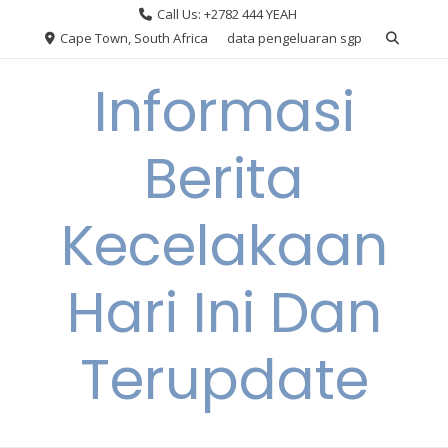
Skip
Call Us: +2782 444 YEAH
to
Cape Town, South Africa
data pengeluaran sgp
content
Informasi
Berita
Kecelakaan
Hari Ini Dan
Terupdate