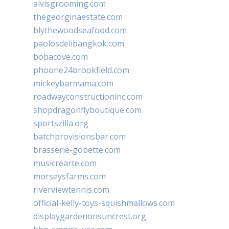
alvisgrooming.com
thegeorginaestate.com
blythewoodseafood.com
paolosdelibangkok.com
bobacove.com
phoone24brookfield.com
mickeybarmama.com
roadwayconstructioninc.com
shopdragonflyboutique.com
sportszilla.org
batchprovisionsbar.com
brasserie-gobette.com
musicrearte.com
morseysfarms.com
riverviewtennis.com
official-kelly-toys-squishmallows.com
displaygardenonsuncrest.org