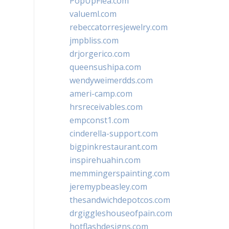
PopUpFlea.com
valueml.com
rebeccatorresjewelry.com
jmpbliss.com
drjorgerico.com
queensushipa.com
wendyweimerdds.com
ameri-camp.com
hrsreceivables.com
empconst1.com
cinderella-support.com
bigpinkrestaurant.com
inspirehuahin.com
memmingerspainting.com
jeremypbeasley.com
thesandwichdepotcos.com
drgiggleshouseofpain.com
hotflashdesigns.com