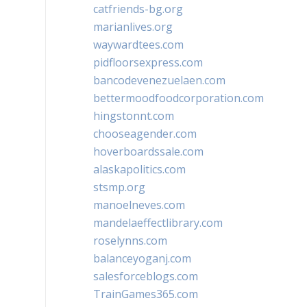
catfriends-bg.org
marianlives.org
waywardtees.com
pidfloorsexpress.com
bancodevenezuelaen.com
bettermoodfoodcorporation.com
hingstonnt.com
chooseagender.com
hoverboardssale.com
alaskapolitics.com
stsmp.org
manoelneves.com
mandelaeffectlibrary.com
roselynns.com
balanceyoganj.com
salesforceblogs.com
TrainGames365.com