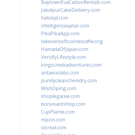
BaytownEvaCationRentals.com
JabalpurCakeDelivery.com
halobjd.com
intelligenceqatar.com
PikaPikaApp.com
takecareofbusinessdfw.org
HamadaOfJapan.com
VersifyLifestyle.com
kingscreekadventures.com
antaeuslabs.com
purelycleanchemdry.com
WishOping.com
shoplegacee.com
bonvivantshop.com
CupPlante.com
mpzin.com
stcreal.com