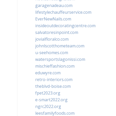
garagenadeau.com
lifestylechauffeurservice.com
EverNewNails.com
insideoutdecoratingcentre.com
salvatoresinpoint.com
jovialfloralco.com
johnlscotthometeam.com
u-seehomes.com
watersportslagonissi.com
mischieffashion.com
eduwyre.com
retro-interiors.com
theblvd-boise.com
fpet2023.org
e-smart2022.org
ngrc2022.org
leesfamilyfoods.com