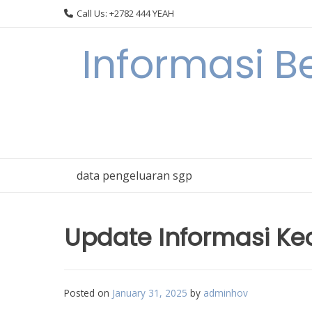
Skip
Call Us: +2782 444 YEAH
to
content
Informasi B
data pengeluaran sgp
Update Informasi Kec
Posted on
January 31, 2025
by
adminhov