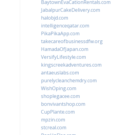
BaytownEvaCationRentals.com
JabalpurCakeDelivery.com
halobjd.com
intelligenceqatar.com
PikaPikaApp.com
takecareofbusinessdfw.org
HamadaOfJapan.com
VersifyLifestyle.com
kingscreekadventures.com
antaeuslabs.com
purelycleanchemdry.com
WishOping.com
shoplegacee.com
bonvivantshop.com
CupPlante.com
mpzin.com
stcreal.com