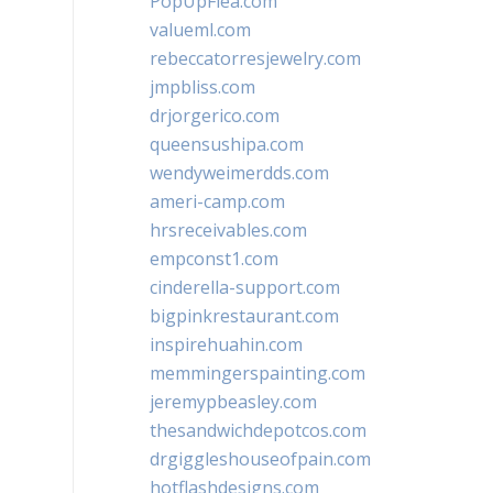
PopUpFlea.com
valueml.com
rebeccatorresjewelry.com
jmpbliss.com
drjorgerico.com
queensushipa.com
wendyweimerdds.com
ameri-camp.com
hrsreceivables.com
empconst1.com
cinderella-support.com
bigpinkrestaurant.com
inspirehuahin.com
memmingerspainting.com
jeremypbeasley.com
thesandwichdepotcos.com
drgiggleshouseofpain.com
hotflashdesigns.com