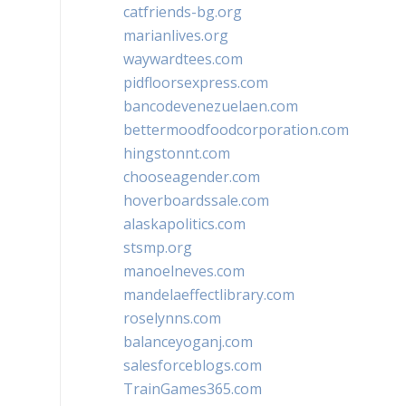
catfriends-bg.org
marianlives.org
waywardtees.com
pidfloorsexpress.com
bancodevenezuelaen.com
bettermoodfoodcorporation.com
hingstonnt.com
chooseagender.com
hoverboardssale.com
alaskapolitics.com
stsmp.org
manoelneves.com
mandelaeffectlibrary.com
roselynns.com
balanceyoganj.com
salesforceblogs.com
TrainGames365.com