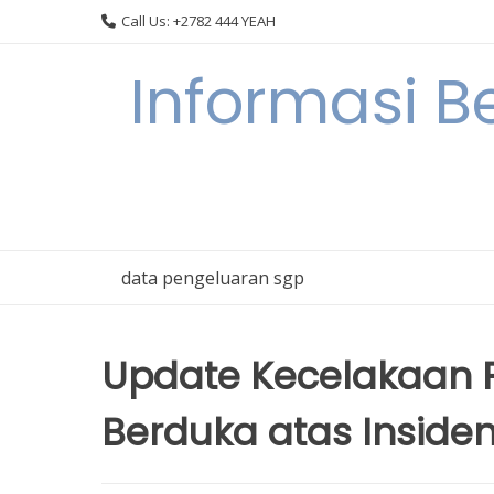
Skip
Call Us: +2782 444 YEAH
to
content
Informasi B
data pengeluaran sgp
Update Kecelakaan P
Berduka atas Insiden