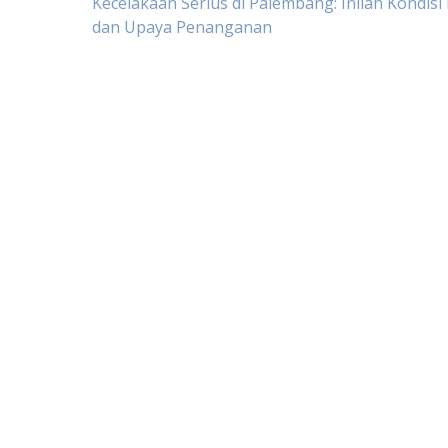
Post
Kecelakaan Serius di Palembang: Inilah Kondisi
dan Upaya Penanganan
navigation