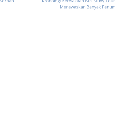
 Korban
Kronologi Kecelakaan Bus Study Tou
Menewaskan Banyak Penu