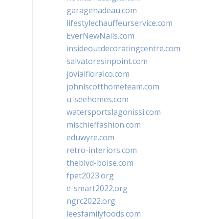
garagenadeau.com
lifestylechauffeurservice.com
EverNewNails.com
insideoutdecoratingcentre.com
salvatoresinpoint.com
jovialfloralco.com
johnlscotthometeam.com
u-seehomes.com
watersportslagonissi.com
mischieffashion.com
eduwyre.com
retro-interiors.com
theblvd-boise.com
fpet2023.org
e-smart2022.org
ngrc2022.org
leesfamilyfoods.com