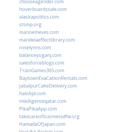
chooseagender.com
hoverboardssale.com
alaskapolitics.com
stsmp.org
manoelneves.com
mandelaeffectlibrary.com
roselynns.com
balanceyoganj.com
salesforceblogs.com
TrainGames365.com
BaytownEvaCationRentals.com
JabalpurCakeDelivery.com
halobjd.com
intelligenceqatar.com
PikaPikaApp.com
takecareofbusinessdfw.org
HamadaOfJapan.com
VersifyLifestyle.com