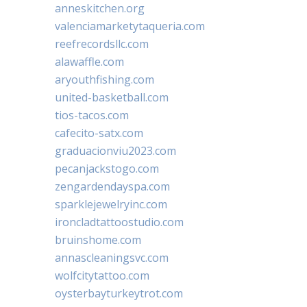
anneskitchen.org
valenciamarketytaqueria.com
reefrecordsllc.com
alawaffle.com
aryouthfishing.com
united-basketball.com
tios-tacos.com
cafecito-satx.com
graduacionviu2023.com
pecanjackstogo.com
zengardendayspa.com
sparklejewelryinc.com
ironcladtattoostudio.com
bruinshome.com
annascleaningsvc.com
wolfcitytattoo.com
oysterbayturkeytrot.com