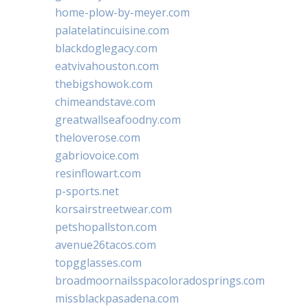
home-plow-by-meyer.com
palatelatincuisine.com
blackdoglegacy.com
eatvivahouston.com
thebigshowok.com
chimeandstave.com
greatwallseafoodny.com
theloverose.com
gabriovoice.com
resinflowart.com
p-sports.net
korsairstreetwear.com
petshopallston.com
avenue26tacos.com
topgglasses.com
broadmoornailsspacoloradosprings.com
missblackpasadena.com