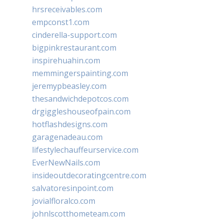
hrsreceivables.com
empconst1.com
cinderella-support.com
bigpinkrestaurant.com
inspirehuahin.com
memmingerspainting.com
jeremypbeasley.com
thesandwichdepotcos.com
drgiggleshouseofpain.com
hotflashdesigns.com
garagenadeau.com
lifestylechauffeurservice.com
EverNewNails.com
insideoutdecoratingcentre.com
salvatoresinpoint.com
jovialfloralco.com
johnlscotthometeam.com