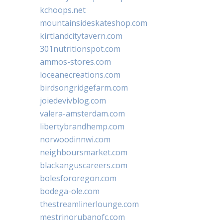
kchoops.net
mountainsideskateshop.com
kirtlandcitytavern.com
301nutritionspot.com
ammos-stores.com
loceanecreations.com
birdsongridgefarm.com
joiedevivblog.com
valera-amsterdam.com
libertybrandhemp.com
norwoodinnwi.com
neighboursmarket.com
blackanguscareers.com
bolesfororegon.com
bodega-ole.com
thestreamlinerlounge.com
mestrinorubanofc.com