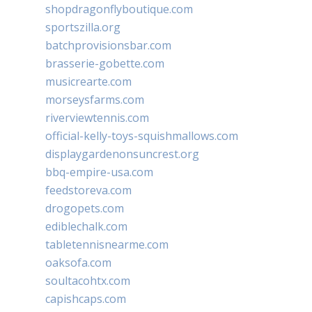
shopdragonflyboutique.com
sportszilla.org
batchprovisionsbar.com
brasserie-gobette.com
musicrearte.com
morseysfarms.com
riverviewtennis.com
official-kelly-toys-squishmallows.com
displaygardenonsuncrest.org
bbq-empire-usa.com
feedstoreva.com
drogopets.com
ediblechalk.com
tabletennisnearme.com
oaksofa.com
soultacohtx.com
capishcaps.com