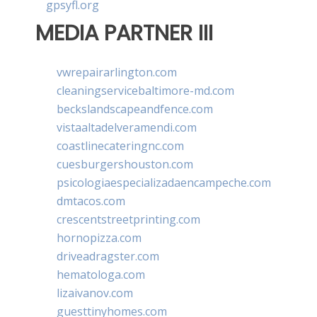
gpsyfl.org
MEDIA PARTNER III
vwrepairarlington.com
cleaningservicebaltimore-md.com
beckslandscapeandfence.com
vistaaltadelveramendi.com
coastlinecateringnc.com
cuesburgershouston.com
psicologiaespecializadaencampeche.com
dmtacos.com
crescentstreetprinting.com
hornopizza.com
driveadragster.com
hematologa.com
lizaivanov.com
guesttinyhomes.com