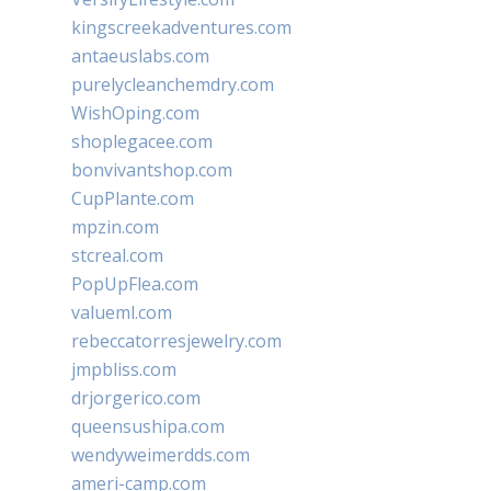
kingscreekadventures.com
antaeuslabs.com
purelycleanchemdry.com
WishOping.com
shoplegacee.com
bonvivantshop.com
CupPlante.com
mpzin.com
stcreal.com
PopUpFlea.com
valueml.com
rebeccatorresjewelry.com
jmpbliss.com
drjorgerico.com
queensushipa.com
wendyweimerdds.com
ameri-camp.com