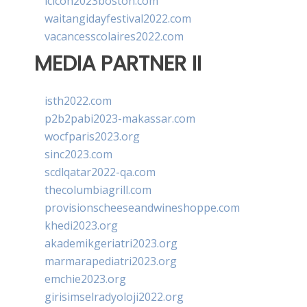
lcicon2023boston.com
waitangidayfestival2022.com
vacancesscolaires2022.com
MEDIA PARTNER II
isth2022.com
p2b2pabi2023-makassar.com
wocfparis2023.org
sinc2023.com
scdlqatar2022-qa.com
thecolumbiagrill.com
provisionscheeseandwineshoppe.com
khedi2023.org
akademikgeriatri2023.org
marmarapediatri2023.org
emchie2023.org
girisimselradyoloji2022.org