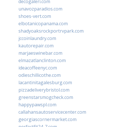
decogaleri.com
unavozparadios.com
shoes-vert.com
elbotanicopanama.com
shadyoaksrockportrvpark.com
jccoinlaundry.com
kautorepair.com
marjaeswinebar.com
elmazatlanclinton.com
ideacoffeenyc.com
odieschillicothe.com
lacantinitagalesburg.com
pizzadeliverybristol.com
greenstarsmogcheck.com
happypawspl.com
callahansautoservicecenter.com
georgiascornermarket.com
perfectfit24-7.com