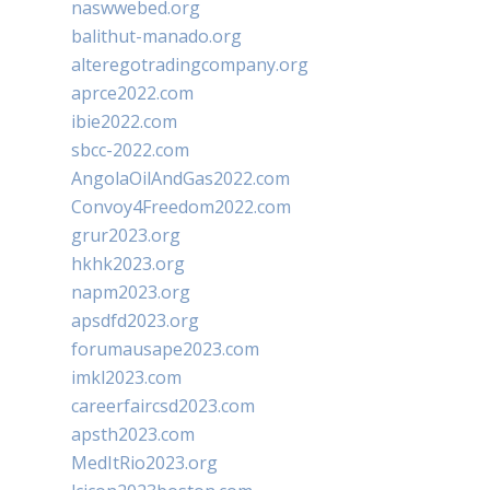
naswwebed.org
balithut-manado.org
alteregotradingcompany.org
aprce2022.com
ibie2022.com
sbcc-2022.com
AngolaOilAndGas2022.com
Convoy4Freedom2022.com
grur2023.org
hkhk2023.org
napm2023.org
apsdfd2023.org
forumausape2023.com
imkl2023.com
careerfaircsd2023.com
apsth2023.com
MedItRio2023.org