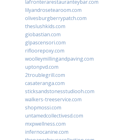
lafronterarestauranteybar.com
lilyandrosetearoom.com
olivesburgberrypatch.com
theslushkids.com
giobastian.com
glpascensori.com
rifloorepoxy.com
woolleymillingandpaving.com
uptonpvd.com
2troublegrill.com
casateranga.com
sticksandstonesstudiooh.com
walkers-treeservice.com
shopmossi.com
untamedcollectivesd.com
mxpwellness.com
infernocanine.com
thepaperhousecollection.com