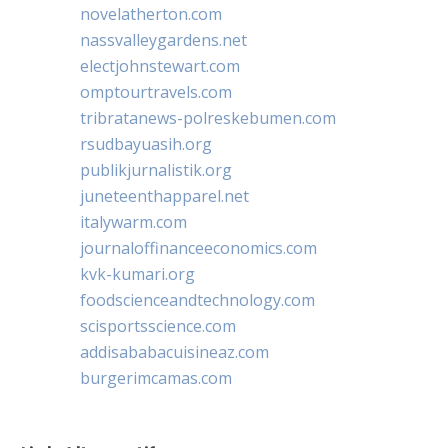
novelatherton.com
nassvalleygardens.net
electjohnstewart.com
omptourtravels.com
tribratanews-polreskebumen.com
rsudbayuasih.org
publikjurnalistik.org
juneteenthapparel.net
italywarm.com
journaloffinanceeconomics.com
kvk-kumari.org
foodscienceandtechnology.com
scisportsscience.com
addisababacuisineaz.com
burgerimcamas.com