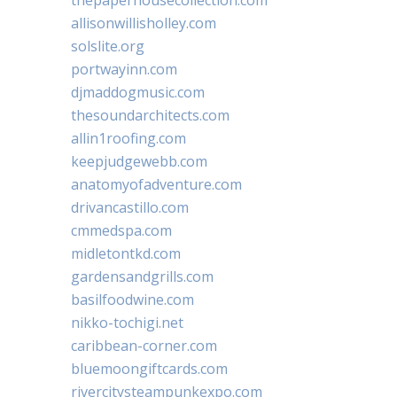
allisonwillisholley.com
solslite.org
portwayinn.com
djmaddogmusic.com
thesoundarchitects.com
allin1roofing.com
keepjudgewebb.com
anatomyofadventure.com
drivancastillo.com
cmmedspa.com
midletontkd.com
gardensandgrills.com
basilfoodwine.com
nikko-tochigi.net
caribbean-corner.com
bluemoongiftcards.com
rivercitysteampunkexpo.com