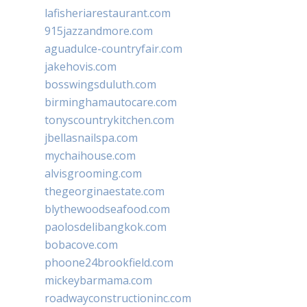
lafisheriarestaurant.com
915jazzandmore.com
aguadulce-countryfair.com
jakehovis.com
bosswingsduluth.com
birminghamautocare.com
tonyscountrykitchen.com
jbellasnailspa.com
mychaihouse.com
alvisgrooming.com
thegeorginaestate.com
blythewoodseafood.com
paolosdelibangkok.com
bobacove.com
phoone24brookfield.com
mickeybarmama.com
roadwayconstructioninc.com