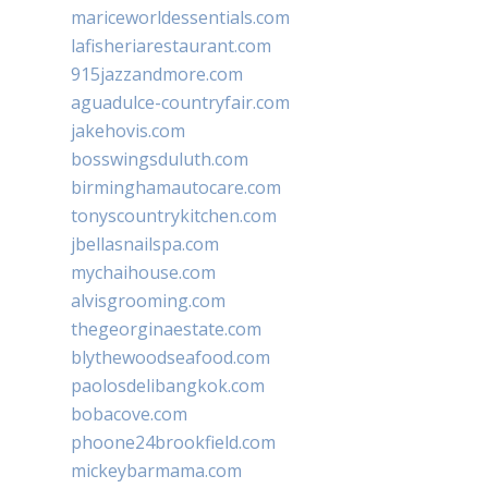
mariceworldessentials.com
lafisheriarestaurant.com
915jazzandmore.com
aguadulce-countryfair.com
jakehovis.com
bosswingsduluth.com
birminghamautocare.com
tonyscountrykitchen.com
jbellasnailspa.com
mychaihouse.com
alvisgrooming.com
thegeorginaestate.com
blythewoodseafood.com
paolosdelibangkok.com
bobacove.com
phoone24brookfield.com
mickeybarmama.com