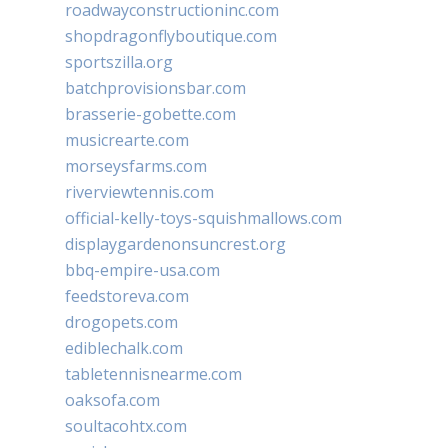
roadwayconstructioninc.com
shopdragonflyboutique.com
sportszilla.org
batchprovisionsbar.com
brasserie-gobette.com
musicrearte.com
morseysfarms.com
riverviewtennis.com
official-kelly-toys-squishmallows.com
displaygardenonsuncrest.org
bbq-empire-usa.com
feedstoreva.com
drogopets.com
ediblechalk.com
tabletennisnearme.com
oaksofa.com
soultacohtx.com