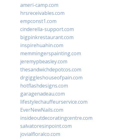
ameri-camp.com
hrsreceivables.com
empconst1.com
cinderella-support.com
bigpinkrestaurant.com
inspirehuahin.com
memmingerspainting.com
jeremypbeasley.com
thesandwichdepotcos.com
drgiggleshouseofpain.com
hotflashdesigns.com
garagenadeau.com
lifestylechauffeurservice.com
EverNewNails.com
insideoutdecoratingcentre.com
salvatoresinpoint.com
jovialfloralco.com