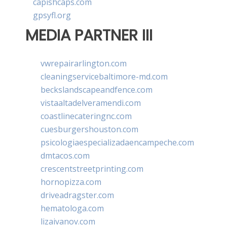
capishcaps.com
gpsyfl.org
MEDIA PARTNER III
vwrepairarlington.com
cleaningservicebaltimore-md.com
beckslandscapeandfence.com
vistaaltadelveramendi.com
coastlinecateringnc.com
cuesburgershouston.com
psicologiaespecializadaencampeche.com
dmtacos.com
crescentstreetprinting.com
hornopizza.com
driveadragster.com
hematologa.com
lizaivanov.com