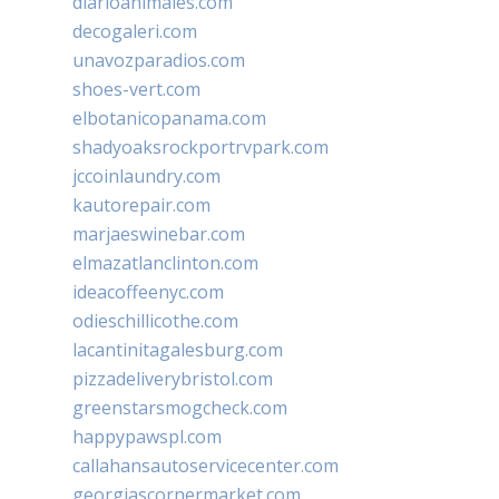
diarioanimales.com
decogaleri.com
unavozparadios.com
shoes-vert.com
elbotanicopanama.com
shadyoaksrockportrvpark.com
jccoinlaundry.com
kautorepair.com
marjaeswinebar.com
elmazatlanclinton.com
ideacoffeenyc.com
odieschillicothe.com
lacantinitagalesburg.com
pizzadeliverybristol.com
greenstarsmogcheck.com
happypawspl.com
callahansautoservicecenter.com
georgiascornermarket.com