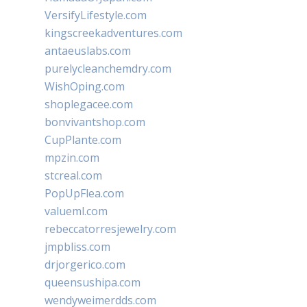
VersifyLifestyle.com
kingscreekadventures.com
antaeuslabs.com
purelycleanchemdry.com
WishOping.com
shoplegacee.com
bonvivantshop.com
CupPlante.com
mpzin.com
stcreal.com
PopUpFlea.com
valueml.com
rebeccatorresjewelry.com
jmpbliss.com
drjorgerico.com
queensushipa.com
wendyweimerdds.com