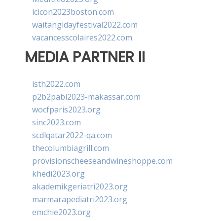
lcicon2023boston.com
waitangidayfestival2022.com
vacancesscolaires2022.com
MEDIA PARTNER II
isth2022.com
p2b2pabi2023-makassar.com
wocfparis2023.org
sinc2023.com
scdlqatar2022-qa.com
thecolumbiagrill.com
provisionscheeseandwineshoppe.com
khedi2023.org
akademikgeriatri2023.org
marmarapediatri2023.org
emchie2023.org