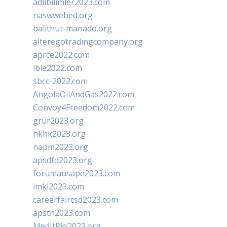
adlibilimler2023.com
naswwebed.org
balithut-manado.org
alteregotradingcompany.org
aprce2022.com
ibie2022.com
sbcc-2022.com
AngolaOilAndGas2022.com
Convoy4Freedom2022.com
grur2023.org
hkhk2023.org
napm2023.org
apsdfd2023.org
forumausape2023.com
imkl2023.com
careerfaircsd2023.com
apsth2023.com
MedItRio2023.org