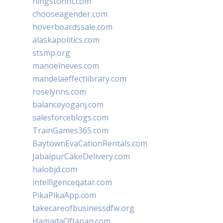
hingstonnt.com
chooseagender.com
hoverboardssale.com
alaskapolitics.com
stsmp.org
manoelneves.com
mandelaeffectlibrary.com
roselynns.com
balanceyoganj.com
salesforceblogs.com
TrainGames365.com
BaytownEvaCationRentals.com
JabalpurCakeDelivery.com
halobjd.com
intelligenceqatar.com
PikaPikaApp.com
takecareofbusinessdfw.org
HamadaOfJapan.com