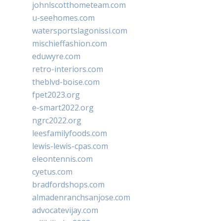
johnlscotthometeam.com
u-seehomes.com
watersportslagonissi.com
mischieffashion.com
eduwyre.com
retro-interiors.com
theblvd-boise.com
fpet2023.org
e-smart2022.org
ngrc2022.org
leesfamilyfoods.com
lewis-lewis-cpas.com
eleontennis.com
cyetus.com
bradfordshops.com
almadenranchsanjose.com
advocatevijay.com