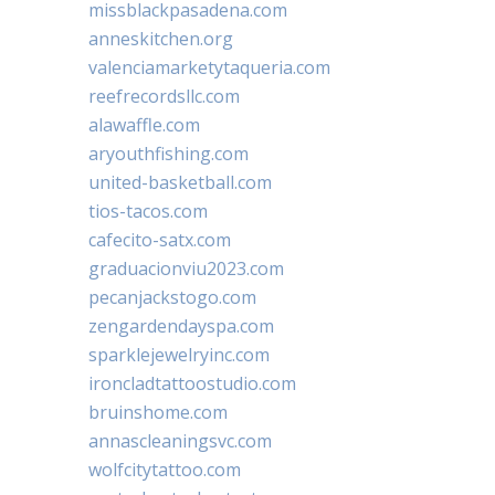
missblackpasadena.com
anneskitchen.org
valenciamarketytaqueria.com
reefrecordsllc.com
alawaffle.com
aryouthfishing.com
united-basketball.com
tios-tacos.com
cafecito-satx.com
graduacionviu2023.com
pecanjackstogo.com
zengardendayspa.com
sparklejewelryinc.com
ironcladtattoostudio.com
bruinshome.com
annascleaningsvc.com
wolfcitytattoo.com