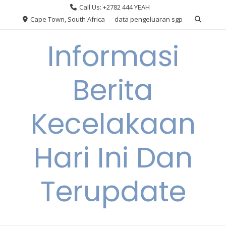
Skip
Call Us: +2782 444 YEAH
to
Cape Town, South Africa
data pengeluaran sgp
content
Informasi
Berita
Kecelakaan
Hari Ini Dan
Terupdate