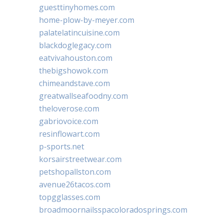
guesttinyhomes.com
home-plow-by-meyer.com
palatelatincuisine.com
blackdoglegacy.com
eatvivahouston.com
thebigshowok.com
chimeandstave.com
greatwallseafoodny.com
theloverose.com
gabriovoice.com
resinflowart.com
p-sports.net
korsairstreetwear.com
petshopallston.com
avenue26tacos.com
topgglasses.com
broadmoornailsspacoloradosprings.com