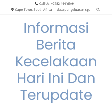
Skip
Call Us: +2782 444 YEAH
to
Cape Town, South Africa
data pengeluaran sgp
content
Informasi
Berita
Kecelakaan
Hari Ini Dan
Terupdate