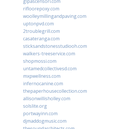
glpascensori.com
rifloorepoxy.com
woolleymillingandpaving.com
uptonpvd.com
2troublegrill.com
casateranga.com
sticksandstonesstudiooh.com
walkers-treeservice.com
shopmossi.com
untamedcollectivesd.com
mxpwellness.com
infernocanine.com
thepaperhousecollection.com
allisonwillisholley.com
solslite.org
portwayinn.com
djmaddogmusic.com
thesoundarchitects.com