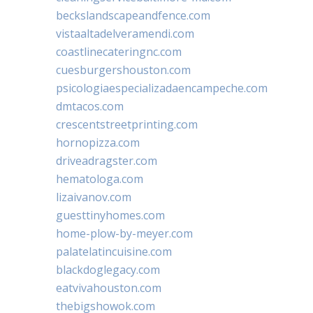
beckslandscapeandfence.com
vistaaltadelveramendi.com
coastlinecateringnc.com
cuesburgershouston.com
psicologiaespecializadaencampeche.com
dmtacos.com
crescentstreetprinting.com
hornopizza.com
driveadragster.com
hematologa.com
lizaivanov.com
guesttinyhomes.com
home-plow-by-meyer.com
palatelatincuisine.com
blackdoglegacy.com
eatvivahouston.com
thebigshowok.com