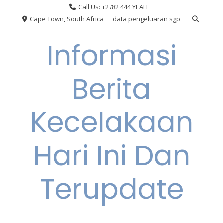
Skip
Call Us: +2782 444 YEAH
to
Cape Town, South Africa
data pengeluaran sgp
content
Informasi
Berita
Kecelakaan
Hari Ini Dan
Terupdate