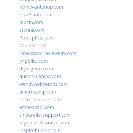
bonvivantshop.com
CupPlante.com
mpzin.com
stcreal.com
PopUpFlea.com
valueml.com
rebeccatorresjewelry.com
jmpbliss.com
drjorgerico.com
queensushipa.com
wendyweimerdds.com
ameri-camp.com
hrsreceivables.com
empconst1.com
cinderella-support.com
bigpinkrestaurant.com
inspirehuahin.com