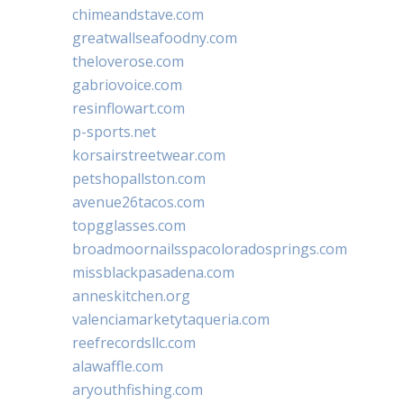
chimeandstave.com
greatwallseafoodny.com
theloverose.com
gabriovoice.com
resinflowart.com
p-sports.net
korsairstreetwear.com
petshopallston.com
avenue26tacos.com
topgglasses.com
broadmoornailsspacoloradosprings.com
missblackpasadena.com
anneskitchen.org
valenciamarketytaqueria.com
reefrecordsllc.com
alawaffle.com
aryouthfishing.com