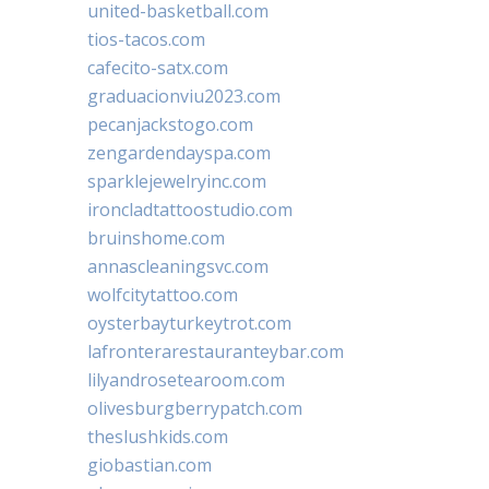
united-basketball.com
tios-tacos.com
cafecito-satx.com
graduacionviu2023.com
pecanjackstogo.com
zengardendayspa.com
sparklejewelryinc.com
ironcladtattoostudio.com
bruinshome.com
annascleaningsvc.com
wolfcitytattoo.com
oysterbayturkeytrot.com
lafronterarestauranteybar.com
lilyandrosetearoom.com
olivesburgberrypatch.com
theslushkids.com
giobastian.com