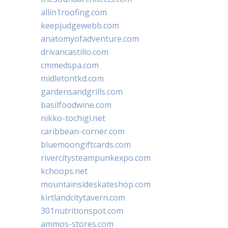
allin1roofing.com
keepjudgewebb.com
anatomyofadventure.com
drivancastillo.com
cmmedspa.com
midletontkd.com
gardensandgrills.com
basilfoodwine.com
nikko-tochigi.net
caribbean-corner.com
bluemoongiftcards.com
rivercitysteampunkexpo.com
kchoops.net
mountainsideskateshop.com
kirtlandcitytavern.com
301nutritionspot.com
ammos-stores.com