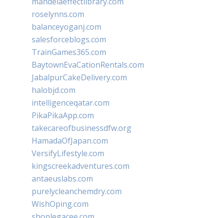
mandelaeffectlibrary.com
roselynns.com
balanceyoganj.com
salesforceblogs.com
TrainGames365.com
BaytownEvaCationRentals.com
JabalpurCakeDelivery.com
halobjd.com
intelligenceqatar.com
PikaPikaApp.com
takecareofbusinessdfw.org
HamadaOfJapan.com
VersifyLifestyle.com
kingscreekadventures.com
antaeuslabs.com
purelycleanchemdry.com
WishOping.com
shoplegacee.com