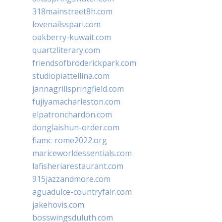
318mainstreet8h.com
lovenailsspari.com
oakberry-kuwait.com
quartzliterary.com
friendsofbroderickpark.com
studiopiattellina.com
jannagrillspringfield.com
fujiyamacharleston.com
elpatronchardon.com
donglaishun-order.com
fiamc-rome2022.org
mariceworldessentials.com
lafisheriarestaurant.com
915jazzandmore.com
aguadulce-countryfair.com
jakehovis.com
bosswingsduluth.com