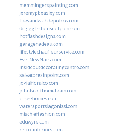
memmingerspainting.com
jeremypbeasley.com
thesandwichdepotcos.com
drgiggleshouseofpain.com
hotflashdesigns.com
garagenadeau.com
lifestylechauffeurservice.com
EverNewNails.com
insideoutdecoratingcentre.com
salvatoresinpoint.com
jovialfloralco.com
johnlscotthometeam.com
u-seehomes.com
watersportslagonissi.com
mischieffashion.com
eduwyre.com
retro-interiors.com