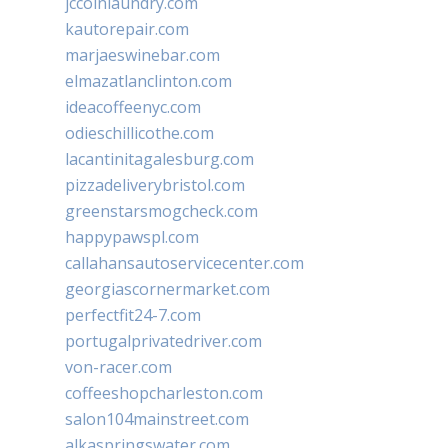
jccoinlaundry.com
kautorepair.com
marjaeswinebar.com
elmazatlanclinton.com
ideacoffeenyc.com
odieschillicothe.com
lacantinitagalesburg.com
pizzadeliverybristol.com
greenstarsmogcheck.com
happypawspl.com
callahansautoservicecenter.com
georgiascornermarket.com
perfectfit24-7.com
portugalprivatedriver.com
von-racer.com
coffeeshopcharleston.com
salon104mainstreet.com
alkaspringswater.com