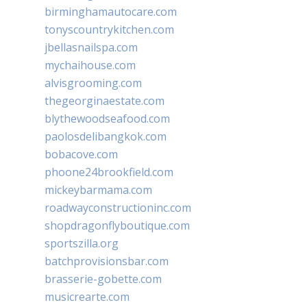
birminghamautocare.com
tonyscountrykitchen.com
jbellasnailspa.com
mychaihouse.com
alvisgrooming.com
thegeorginaestate.com
blythewoodseafood.com
paolosdelibangkok.com
bobacove.com
phoone24brookfield.com
mickeybarmama.com
roadwayconstructioninc.com
shopdragonflyboutique.com
sportszilla.org
batchprovisionsbar.com
brasserie-gobette.com
musicrearte.com