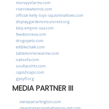
morseysfarms.com
riverviewtennis.com
official-kelly-toys-squishmallows.com
displaygardenonsuncrest.org
bbq-empire-usa.com
feedstoreva.com
drogopets.com
ediblechalk.com
tabletennisnearme.com
oaksofa.com
soultacohtx.com
capishcaps.com
gpsyfl.org
MEDIA PARTNER III
vwrepairarlington.com
cleaningservicebaltimore-md.com