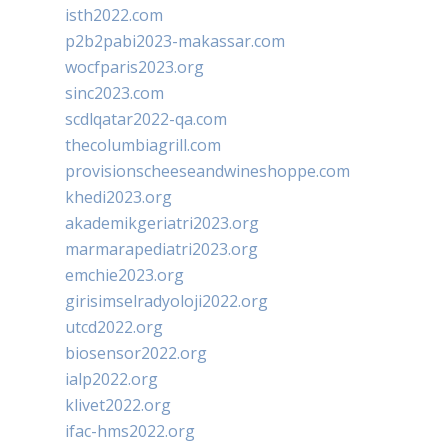
isth2022.com
p2b2pabi2023-makassar.com
wocfparis2023.org
sinc2023.com
scdlqatar2022-qa.com
thecolumbiagrill.com
provisionscheeseandwineshoppe.com
khedi2023.org
akademikgeriatri2023.org
marmarapediatri2023.org
emchie2023.org
girisimselradyoloji2022.org
utcd2022.org
biosensor2022.org
ialp2022.org
klivet2022.org
ifac-hms2022.org