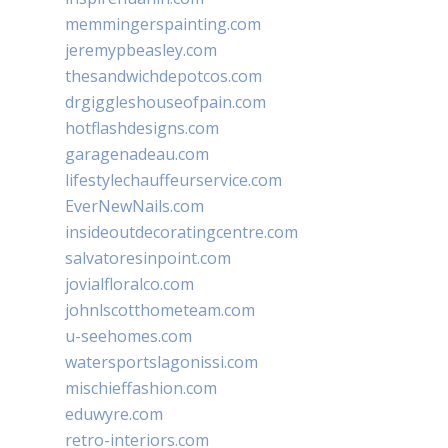
memmingerspainting.com
jeremypbeasley.com
thesandwichdepotcos.com
drgiggleshouseofpain.com
hotflashdesigns.com
garagenadeau.com
lifestylechauffeurservice.com
EverNewNails.com
insideoutdecoratingcentre.com
salvatoresinpoint.com
jovialfloralco.com
johnlscotthometeam.com
u-seehomes.com
watersportslagonissi.com
mischieffashion.com
eduwyre.com
retro-interiors.com