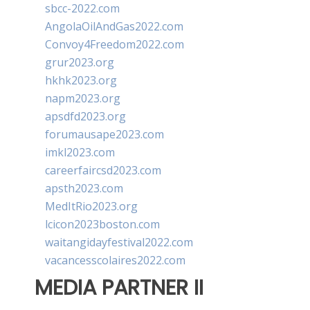
sbcc-2022.com
AngolaOilAndGas2022.com
Convoy4Freedom2022.com
grur2023.org
hkhk2023.org
napm2023.org
apsdfd2023.org
forumausape2023.com
imkl2023.com
careerfaircsd2023.com
apsth2023.com
MedItRio2023.org
lcicon2023boston.com
waitangidayfestival2022.com
vacancesscolaires2022.com
MEDIA PARTNER II