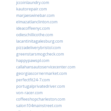
jccoinlaundry.com
kautorepair.com
marjaeswinebar.com
elmazatlanclinton.com
ideacoffeenyc.com
odieschillicothe.com
lacantinitagalesburg.com
pizzadeliverybristol.com
greenstarsmogcheck.com
happypawspl.com
callahansautoservicecenter.com
georgiascornermarket.com
perfectfit24-7.com
portugalprivatedriver.com
von-racer.com
coffeeshopcharleston.com
salon104mainstreet.com