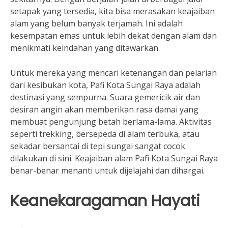
setapak yang tersedia, kita bisa merasakan keajaiban
alam yang belum banyak terjamah. Ini adalah
kesempatan emas untuk lebih dekat dengan alam dan
menikmati keindahan yang ditawarkan.
Untuk mereka yang mencari ketenangan dan pelarian
dari kesibukan kota, Pafi Kota Sungai Raya adalah
destinasi yang sempurna. Suara gemericik air dan
desiran angin akan memberikan rasa damai yang
membuat pengunjung betah berlama-lama. Aktivitas
seperti trekking, bersepeda di alam terbuka, atau
sekadar bersantai di tepi sungai sangat cocok
dilakukan di sini. Keajaiban alam Pafi Kota Sungai Raya
benar-benar menanti untuk dijelajahi dan dihargai.
Keanekaragaman Hayati