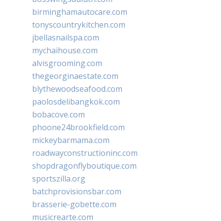
birminghamautocare.com
tonyscountrykitchen.com
jbellasnailspa.com
mychaihouse.com
alvisgrooming.com
thegeorginaestate.com
blythewoodseafood.com
paolosdelibangkok.com
bobacove.com
phoone24brookfield.com
mickeybarmama.com
roadwayconstructioninc.com
shopdragonflyboutique.com
sportszilla.org
batchprovisionsbar.com
brasserie-gobette.com
musicrearte.com