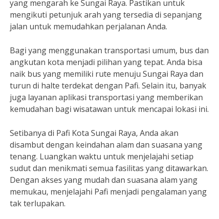
yang mengarah ke Sungai Raya. Pastikan untuk
mengikuti petunjuk arah yang tersedia di sepanjang
jalan untuk memudahkan perjalanan Anda.
Bagi yang menggunakan transportasi umum, bus dan
angkutan kota menjadi pilihan yang tepat. Anda bisa
naik bus yang memiliki rute menuju Sungai Raya dan
turun di halte terdekat dengan Pafi. Selain itu, banyak
juga layanan aplikasi transportasi yang memberikan
kemudahan bagi wisatawan untuk mencapai lokasi ini.
Setibanya di Pafi Kota Sungai Raya, Anda akan
disambut dengan keindahan alam dan suasana yang
tenang. Luangkan waktu untuk menjelajahi setiap
sudut dan menikmati semua fasilitas yang ditawarkan.
Dengan akses yang mudah dan suasana alam yang
memukau, menjelajahi Pafi menjadi pengalaman yang
tak terlupakan.