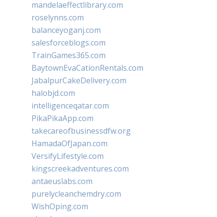
mandelaeffectlibrary.com
roselynns.com
balanceyoganj.com
salesforceblogs.com
TrainGames365.com
BaytownEvaCationRentals.com
JabalpurCakeDelivery.com
halobjd.com
intelligenceqatar.com
PikaPikaApp.com
takecareofbusinessdfw.org
HamadaOfJapan.com
VersifyLifestyle.com
kingscreekadventures.com
antaeuslabs.com
purelycleanchemdry.com
WishOping.com