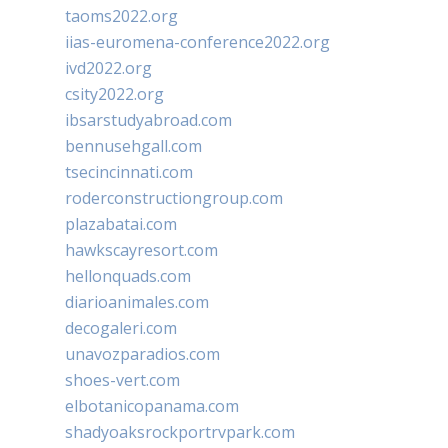
taoms2022.org
iias-euromena-conference2022.org
ivd2022.org
csity2022.org
ibsarstudyabroad.com
bennusehgall.com
tsecincinnati.com
roderconstructiongroup.com
plazabatai.com
hawkscayresort.com
hellonquads.com
diarioanimales.com
decogaleri.com
unavozparadios.com
shoes-vert.com
elbotanicopanama.com
shadyoaksrockportrvpark.com