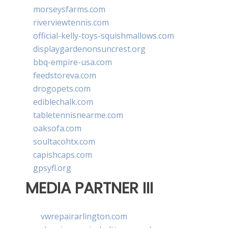
morseysfarms.com
riverviewtennis.com
official-kelly-toys-squishmallows.com
displaygardenonsuncrest.org
bbq-empire-usa.com
feedstoreva.com
drogopets.com
ediblechalk.com
tabletennisnearme.com
oaksofa.com
soultacohtx.com
capishcaps.com
gpsyfl.org
MEDIA PARTNER III
vwrepairarlington.com