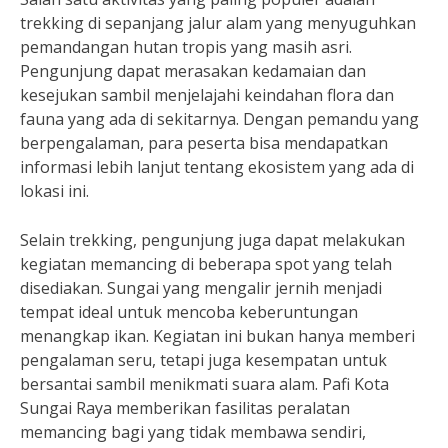
trekking di sepanjang jalur alam yang menyuguhkan
pemandangan hutan tropis yang masih asri.
Pengunjung dapat merasakan kedamaian dan
kesejukan sambil menjelajahi keindahan flora dan
fauna yang ada di sekitarnya. Dengan pemandu yang
berpengalaman, para peserta bisa mendapatkan
informasi lebih lanjut tentang ekosistem yang ada di
lokasi ini.
Selain trekking, pengunjung juga dapat melakukan
kegiatan memancing di beberapa spot yang telah
disediakan. Sungai yang mengalir jernih menjadi
tempat ideal untuk mencoba keberuntungan
menangkap ikan. Kegiatan ini bukan hanya memberi
pengalaman seru, tetapi juga kesempatan untuk
bersantai sambil menikmati suara alam. Pafi Kota
Sungai Raya memberikan fasilitas peralatan
memancing bagi yang tidak membawa sendiri,