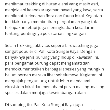
menikmati trekking di hutan alami yang masih asri,
menjelajahi keanekaragaman hayati yang kaya, serta
menikmati keindahan flora dan fauna lokal. Kegiatan
ini tidak hanya memberikan pengalaman yang tak
terlupakan tetapi juga meningkatkan kesadaran
tentang pentingnya pelestarian lingkungan.
Selain trekking, aktivitas seperti birdwatching juga
sangat populer di Pafi Kota Sungai Raya. Dengan
banyaknya jenis burung yang hidup di kawasan ini,
para pengamat burung dapat mengamati dan
mendokumentasikan berbagai spesies yang mungkin
belum pernah mereka lihat sebelumnya. Kegiatan ini
mengajak pengunjung untuk lebih mendalami
ekosistem lokal dan memahami peran masing-masing
spesies dalam menjaga keseimbangan alam.
Di samping itu, Pafi Kota Sungai Raya juga