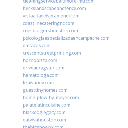
cleaningservicebaltimore-md.com
beckslandscapeandfence.com
vistaaltadelveramendi.com
coastlinecateringnc.com
cuesburgershouston.com
psicologiaespecializadaencampeche.com
dmtacos.com
crescentstreetprinting.com
hornopizza.com
driveadragster.com
hematologa.com
lizaivanov.com
guesttinyhomes.com
home-plow-by-meyer.com
palatelatincuisine.com
blackdoglegacy.com
eatvivahouston.com
thebigshowok.com