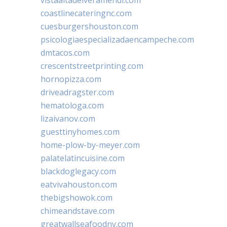
coastlinecateringnc.com
cuesburgershouston.com
psicologiaespecializadaencampeche.com
dmtacos.com
crescentstreetprinting.com
hornopizza.com
driveadragster.com
hematologa.com
lizaivanov.com
guesttinyhomes.com
home-plow-by-meyer.com
palatelatincuisine.com
blackdoglegacy.com
eatvivahouston.com
thebigshowok.com
chimeandstave.com
greatwallseafoodny.com