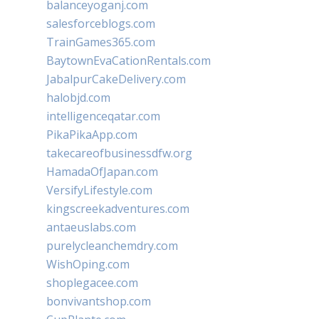
balanceyoganj.com
salesforceblogs.com
TrainGames365.com
BaytownEvaCationRentals.com
JabalpurCakeDelivery.com
halobjd.com
intelligenceqatar.com
PikaPikaApp.com
takecareofbusinessdfw.org
HamadaOfJapan.com
VersifyLifestyle.com
kingscreekadventures.com
antaeuslabs.com
purelycleanchemdry.com
WishOping.com
shoplegacee.com
bonvivantshop.com