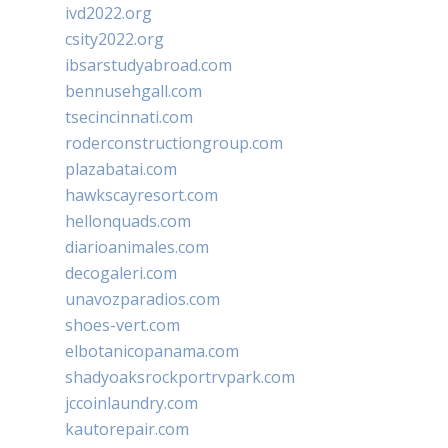
ivd2022.org
csity2022.org
ibsarstudyabroad.com
bennusehgall.com
tsecincinnati.com
roderconstructiongroup.com
plazabatai.com
hawkscayresort.com
hellonquads.com
diarioanimales.com
decogaleri.com
unavozparadios.com
shoes-vert.com
elbotanicopanama.com
shadyoaksrockportrvpark.com
jccoinlaundry.com
kautorepair.com