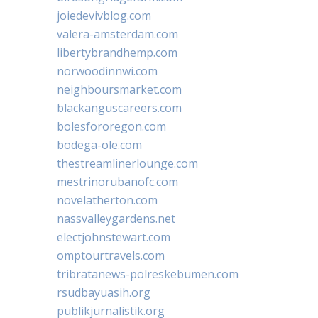
joiedevivblog.com
valera-amsterdam.com
libertybrandhemp.com
norwoodinnwi.com
neighboursmarket.com
blackanguscareers.com
bolesfororegon.com
bodega-ole.com
thestreamlinerlounge.com
mestrinorubanofc.com
novelatherton.com
nassvalleygardens.net
electjohnstewart.com
omptourtravels.com
tribratanews-polreskebumen.com
rsudbayuasih.org
publikjurnalistik.org