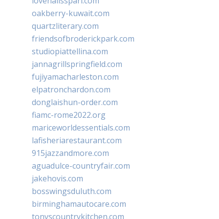
lovenailsspari.com
oakberry-kuwait.com
quartzliterary.com
friendsofbroderickpark.com
studiopiattellina.com
jannagrillspringfield.com
fujiyamacharleston.com
elpatronchardon.com
donglaishun-order.com
fiamc-rome2022.org
mariceworldessentials.com
lafisheriarestaurant.com
915jazzandmore.com
aguadulce-countryfair.com
jakehovis.com
bosswingsduluth.com
birminghamautocare.com
tonyscountrykitchen.com