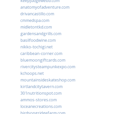
keepjudgewebb.com
anatomyofadventure.com
drivancastillo.com
cmmedspa.com
midletontkd.com
gardensandgrills.com
basilfoodwine.com
nikko-tochigi.net
caribbean-corner.com
bluemoongiftcards.com
rivercitysteampunkexpo.com
kchoops.net
mountainsideskateshop.com
kirtlandcitytavern.com
301nutritionspot.com
ammos-stores.com
loceanecreations.com
birdsongridgefarm.com