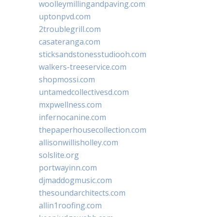
woolleymillingandpaving.com
uptonpvd.com
2troublegrill.com
casateranga.com
sticksandstonesstudiooh.com
walkers-treeservice.com
shopmossi.com
untamedcollectivesd.com
mxpwellness.com
infernocanine.com
thepaperhousecollection.com
allisonwillisholley.com
solslite.org
portwayinn.com
djmaddogmusic.com
thesoundarchitects.com
allin1roofing.com