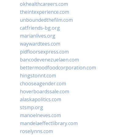
okhealthcareers.com
theintexperience.com
unboundedthefilm.com
catfriends-bg.org
marianlives.org
waywardtees.com
pidfloorsexpress.com
bancodevenezuelaen.com
bettermoodfoodcorporation.com
hingstonnt.com
chooseagender.com
hoverboardssale.com
alaskapolitics.com
stsmp.org
manoelneves.com
mandelaeffectlibrary.com
roselynns.com