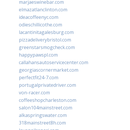
marjaeswinebar.com
elmazatlanclinton.com
ideacoffeenyc.com
odieschillicothe.com
lacantinitagalesburg.com
pizzadeliverybristol.com
greenstarsmogcheck.com
happypawspl.com
callahansautoservicecenter.com
georgiascornermarket.com
perfectfit24-7.com
portugalprivatedriver.com
von-racer.com
coffeeshopcharleston.com
salon104mainstreet.com
alkaspringswater.com
318mainstreet8h.com