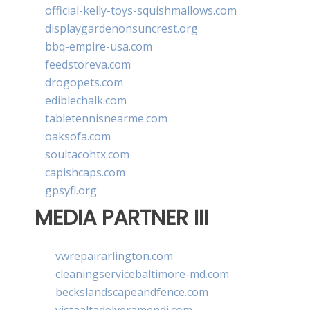
official-kelly-toys-squishmallows.com
displaygardenonsuncrest.org
bbq-empire-usa.com
feedstoreva.com
drogopets.com
ediblechalk.com
tabletennisnearme.com
oaksofa.com
soultacohtx.com
capishcaps.com
gpsyfl.org
MEDIA PARTNER III
vwrepairarlington.com
cleaningservicebaltimore-md.com
beckslandscapeandfence.com
vistaaltadelveramendi.com