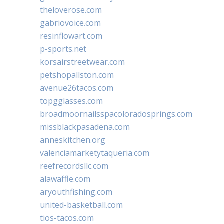
theloverose.com
gabriovoice.com
resinflowart.com
p-sports.net
korsairstreetwear.com
petshopallston.com
avenue26tacos.com
topgglasses.com
broadmoornailsspacoloradosprings.com
missblackpasadena.com
anneskitchen.org
valenciamarketytaqueria.com
reefrecordsllc.com
alawaffle.com
aryouthfishing.com
united-basketball.com
tios-tacos.com