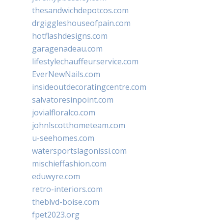
thesandwichdepotcos.com
drgiggleshouseofpain.com
hotflashdesigns.com
garagenadeau.com
lifestylechauffeurservice.com
EverNewNails.com
insideoutdecoratingcentre.com
salvatoresinpoint.com
jovialfloralco.com
johnlscotthometeam.com
u-seehomes.com
watersportslagonissi.com
mischieffashion.com
eduwyre.com
retro-interiors.com
theblvd-boise.com
fpet2023.org