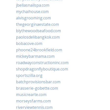
jbellasnailspa.com
mychaihouse.com
alvisgrooming.com
thegeorginaestate.com
blythewoodseafood.com
paolosdelibangkok.com
bobacove.com
phoone24brookfield.com
mickeybarmama.com
roadwayconstructioninc.com
shopdragonflyboutique.com
sportszilla.org
batchprovisionsbar.com
brasserie-gobette.com
musicrearte.com
morseysfarms.com
riverviewtennis.com