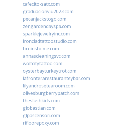
cafecito-satx.com
graduacionviu2023.com
pecanjackstogo.com
zengardendayspa.com
sparklejewelryinc.com
ironcladtattoostudio.com
bruinshome.com
annascleaningsvc.com
wolfcitytattoo.com
oysterbayturkeytrot.com
lafronterarestauranteybar.com
lilyandrosetearoom.com
olivesburgberrypatch.com
theslushkids.com
giobastian.com
glpascensori.com
rifloorepoxy.com