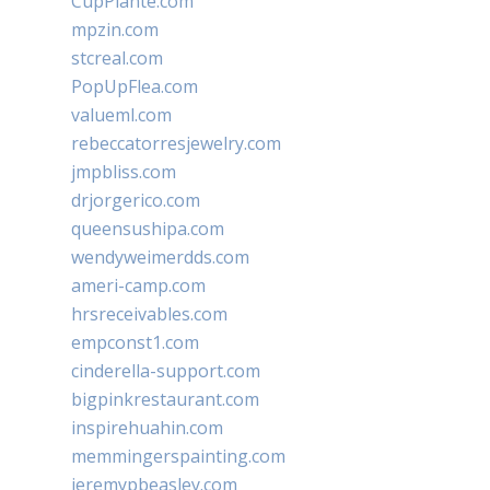
CupPlante.com
mpzin.com
stcreal.com
PopUpFlea.com
valueml.com
rebeccatorresjewelry.com
jmpbliss.com
drjorgerico.com
queensushipa.com
wendyweimerdds.com
ameri-camp.com
hrsreceivables.com
empconst1.com
cinderella-support.com
bigpinkrestaurant.com
inspirehuahin.com
memmingerspainting.com
jeremypbeasley.com