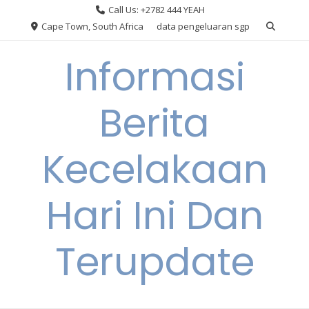
Skip
Call Us: +2782 444 YEAH
to
Cape Town, South Africa
data pengeluaran sgp
content
Informasi
Berita
Kecelakaan
Hari Ini Dan
Terupdate