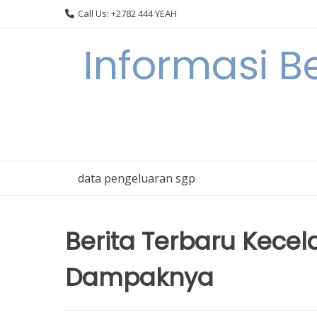
Skip
Call Us: +2782 444 YEAH
to
content
Informasi B
data pengeluaran sgp
Berita Terbaru Kecel
Dampaknya