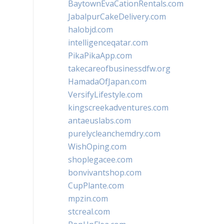
BaytownEvaCationRentals.com
JabalpurCakeDelivery.com
halobjd.com
intelligenceqatar.com
PikaPikaApp.com
takecareofbusinessdfw.org
HamadaOfJapan.com
VersifyLifestyle.com
kingscreekadventures.com
antaeuslabs.com
purelycleanchemdry.com
WishOping.com
shoplegacee.com
bonvivantshop.com
CupPlante.com
mpzin.com
stcreal.com