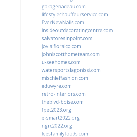
garagenadeau.com
lifestylechauffeurservice.com
EverNewNails.com
insideoutdecoratingcentre.com
salvatoresinpoint.com
jovialfloralco.com
johnlscotthometeam.com
u-seehomes.com
watersportslagonissi.com
mischieffashion.com
eduwyre.com
retro-interiors.com
theblvd-boise.com
fpet2023.org
e-smart2022.org
ngrc2022.org
leesfamilyfoods.com