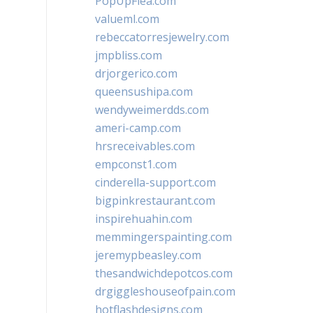
PopUpFlea.com
valueml.com
rebeccatorresjewelry.com
jmpbliss.com
drjorgerico.com
queensushipa.com
wendyweimerdds.com
ameri-camp.com
hrsreceivables.com
empconst1.com
cinderella-support.com
bigpinkrestaurant.com
inspirehuahin.com
memmingerspainting.com
jeremypbeasley.com
thesandwichdepotcos.com
drgiggleshouseofpain.com
hotflashdesigns.com