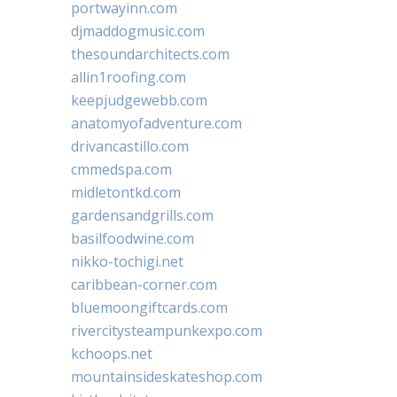
portwayinn.com
djmaddogmusic.com
thesoundarchitects.com
allin1roofing.com
keepjudgewebb.com
anatomyofadventure.com
drivancastillo.com
cmmedspa.com
midletontkd.com
gardensandgrills.com
basilfoodwine.com
nikko-tochigi.net
caribbean-corner.com
bluemoongiftcards.com
rivercitysteampunkexpo.com
kchoops.net
mountainsideskateshop.com