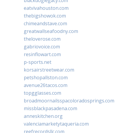
blackdoglegacy.com
eatvivahouston.com
thebigshowok.com
chimeandstave.com
greatwallseafoodny.com
theloverose.com
gabriovoice.com
resinflowart.com
p-sports.net
korsairstreetwear.com
petshopallston.com
avenue26tacos.com
topgglasses.com
broadmoornailsspacoloradosprings.com
missblackpasadena.com
anneskitchen.org
valenciamarketytaqueria.com
reefrecordsllc.com