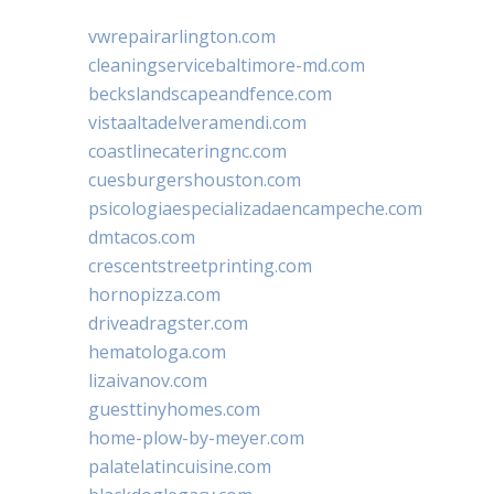
vwrepairarlington.com
cleaningservicebaltimore-md.com
beckslandscapeandfence.com
vistaaltadelveramendi.com
coastlinecateringnc.com
cuesburgershouston.com
psicologiaespecializadaencampeche.com
dmtacos.com
crescentstreetprinting.com
hornopizza.com
driveadragster.com
hematologa.com
lizaivanov.com
guesttinyhomes.com
home-plow-by-meyer.com
palatelatincuisine.com