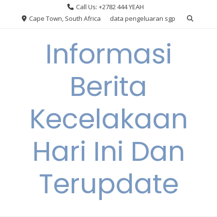
Skip
Call Us: +2782 444 YEAH
to
Cape Town, South Africa
data pengeluaran sgp
content
Informasi
Berita
Kecelakaan
Hari Ini Dan
Terupdate