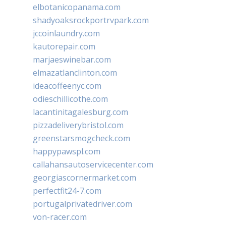
elbotanicopanama.com
shadyoaksrockportrvpark.com
jccoinlaundry.com
kautorepair.com
marjaeswinebar.com
elmazatlanclinton.com
ideacoffeenyc.com
odieschillicothe.com
lacantinitagalesburg.com
pizzadeliverybristol.com
greenstarsmogcheck.com
happypawspl.com
callahansautoservicecenter.com
georgiascornermarket.com
perfectfit24-7.com
portugalprivatedriver.com
von-racer.com