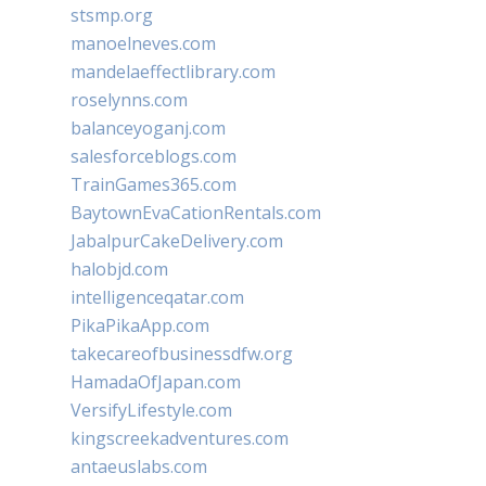
stsmp.org
manoelneves.com
mandelaeffectlibrary.com
roselynns.com
balanceyoganj.com
salesforceblogs.com
TrainGames365.com
BaytownEvaCationRentals.com
JabalpurCakeDelivery.com
halobjd.com
intelligenceqatar.com
PikaPikaApp.com
takecareofbusinessdfw.org
HamadaOfJapan.com
VersifyLifestyle.com
kingscreekadventures.com
antaeuslabs.com