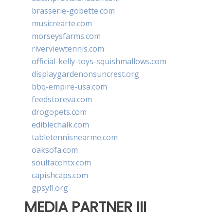
brasserie-gobette.com
musicrearte.com
morseysfarms.com
riverviewtennis.com
official-kelly-toys-squishmallows.com
displaygardenonsuncrest.org
bbq-empire-usa.com
feedstoreva.com
drogopets.com
ediblechalk.com
tabletennisnearme.com
oaksofa.com
soultacohtx.com
capishcaps.com
gpsyfl.org
MEDIA PARTNER III