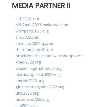
MEDIA PARTNER II
isth2022.com
p2b2pabi2023-makassar.com
wocfparis2023.org
sinc2023.com
scdlqatar2022-qa.com
thecolumbiagrill.com
provisionscheeseandwineshoppe.com
khedi2023.org
akademikgeriatri2023.org
marmarapediatri2023.org
emchie2023.org
girisimselradyoloji2022.org
utcd2022.org
biosensor2022.org
ialp2022.org