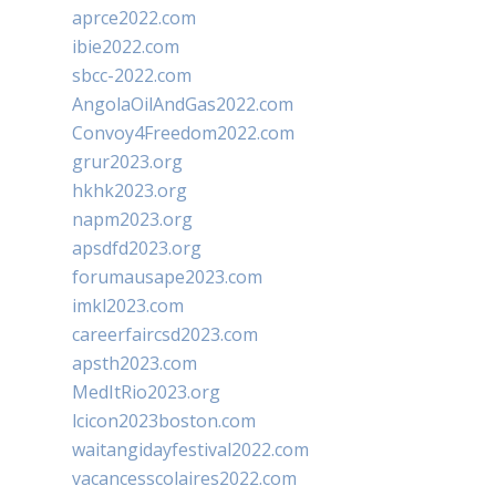
aprce2022.com
ibie2022.com
sbcc-2022.com
AngolaOilAndGas2022.com
Convoy4Freedom2022.com
grur2023.org
hkhk2023.org
napm2023.org
apsdfd2023.org
forumausape2023.com
imkl2023.com
careerfaircsd2023.com
apsth2023.com
MedItRio2023.org
lcicon2023boston.com
waitangidayfestival2022.com
vacancesscolaires2022.com