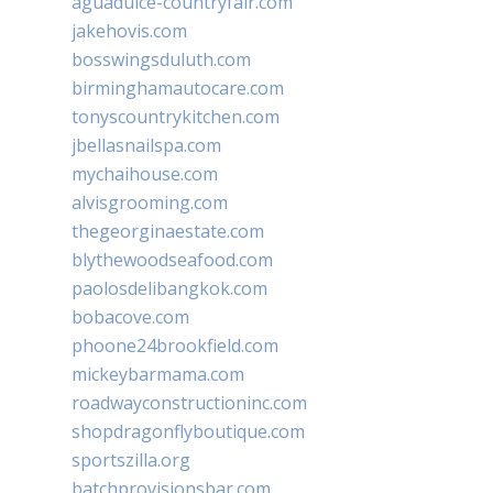
aguadulce-countryfair.com
jakehovis.com
bosswingsduluth.com
birminghamautocare.com
tonyscountrykitchen.com
jbellasnailspa.com
mychaihouse.com
alvisgrooming.com
thegeorginaestate.com
blythewoodseafood.com
paolosdelibangkok.com
bobacove.com
phoone24brookfield.com
mickeybarmama.com
roadwayconstructioninc.com
shopdragonflyboutique.com
sportszilla.org
batchprovisionsbar.com