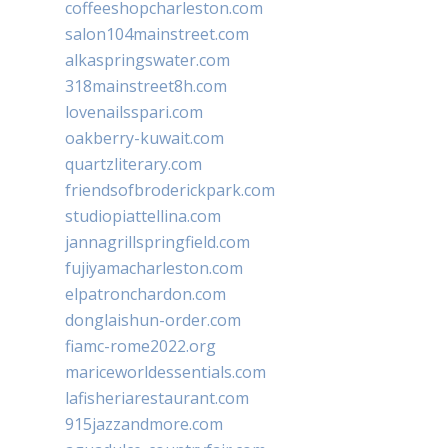
coffeeshopcharleston.com
salon104mainstreet.com
alkaspringswater.com
318mainstreet8h.com
lovenailsspari.com
oakberry-kuwait.com
quartzliterary.com
friendsofbroderickpark.com
studiopiattellina.com
jannagrillspringfield.com
fujiyamacharleston.com
elpatronchardon.com
donglaishun-order.com
fiamc-rome2022.org
mariceworldessentials.com
lafisheriarestaurant.com
915jazzandmore.com