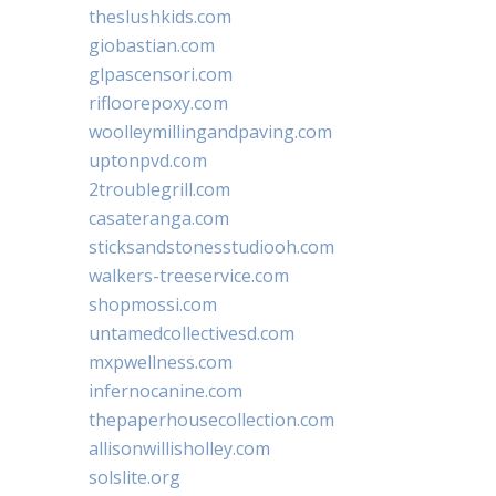
theslushkids.com
giobastian.com
glpascensori.com
rifloorepoxy.com
woolleymillingandpaving.com
uptonpvd.com
2troublegrill.com
casateranga.com
sticksandstonesstudiooh.com
walkers-treeservice.com
shopmossi.com
untamedcollectivesd.com
mxpwellness.com
infernocanine.com
thepaperhousecollection.com
allisonwillisholley.com
solslite.org