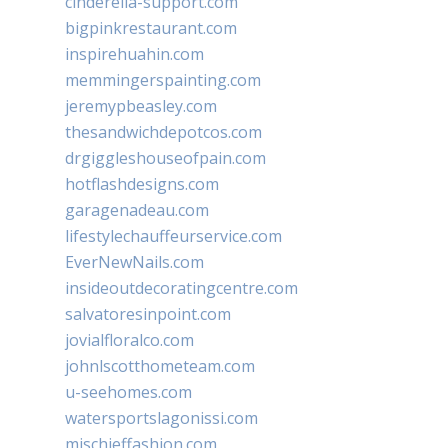
cinderella-support.com
bigpinkrestaurant.com
inspirehuahin.com
memmingerspainting.com
jeremypbeasley.com
thesandwichdepotcos.com
drgiggleshouseofpain.com
hotflashdesigns.com
garagenadeau.com
lifestylechauffeurservice.com
EverNewNails.com
insideoutdecoratingcentre.com
salvatoresinpoint.com
jovialfloralco.com
johnlscotthometeam.com
u-seehomes.com
watersportslagonissi.com
mischieffashion.com