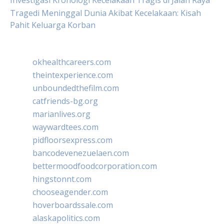
Investigasi Kronologi Kecelakaan Tragis di Jalan Raya
Tragedi Meninggal Dunia Akibat Kecelakaan: Kisah
Pahit Keluarga Korban
okhealthcareers.com
theintexperience.com
unboundedthefilm.com
catfriends-bg.org
marianlives.org
waywardtees.com
pidfloorsexpress.com
bancodevenezuelaen.com
bettermoodfoodcorporation.com
hingstonnt.com
chooseagender.com
hoverboardssale.com
alaskapolitics.com