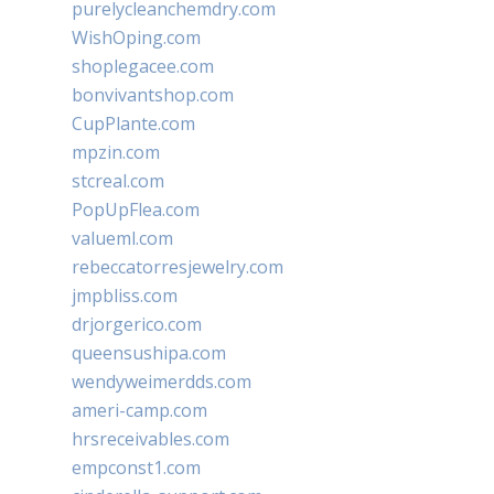
purelycleanchemdry.com
WishOping.com
shoplegacee.com
bonvivantshop.com
CupPlante.com
mpzin.com
stcreal.com
PopUpFlea.com
valueml.com
rebeccatorresjewelry.com
jmpbliss.com
drjorgerico.com
queensushipa.com
wendyweimerdds.com
ameri-camp.com
hrsreceivables.com
empconst1.com