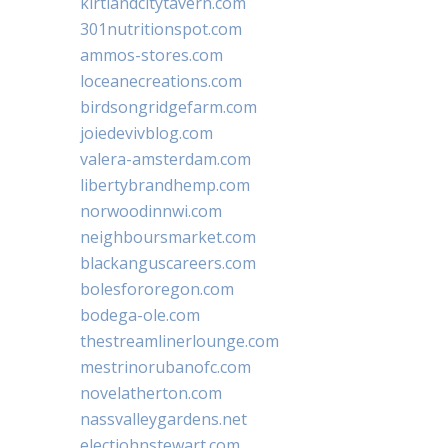
kirtlandcitytavern.com
301nutritionspot.com
ammos-stores.com
loceanecreations.com
birdsongridgefarm.com
joiedevivblog.com
valera-amsterdam.com
libertybrandhemp.com
norwoodinnwi.com
neighboursmarket.com
blackanguscareers.com
bolesfororegon.com
bodega-ole.com
thestreamlinerlounge.com
mestrinorubanofc.com
novelatherton.com
nassvalleygardens.net
electjohnstewart.com