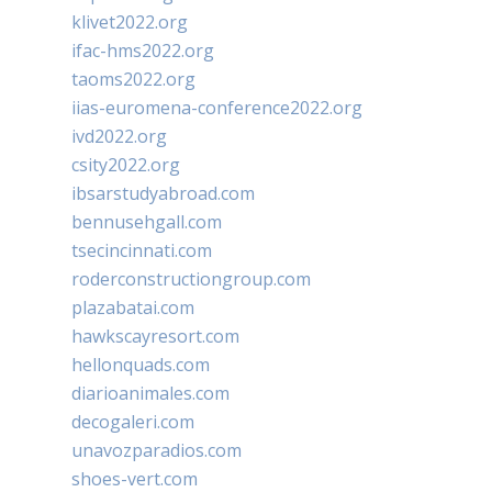
klivet2022.org
ifac-hms2022.org
taoms2022.org
iias-euromena-conference2022.org
ivd2022.org
csity2022.org
ibsarstudyabroad.com
bennusehgall.com
tsecincinnati.com
roderconstructiongroup.com
plazabatai.com
hawkscayresort.com
hellonquads.com
diarioanimales.com
decogaleri.com
unavozparadios.com
shoes-vert.com