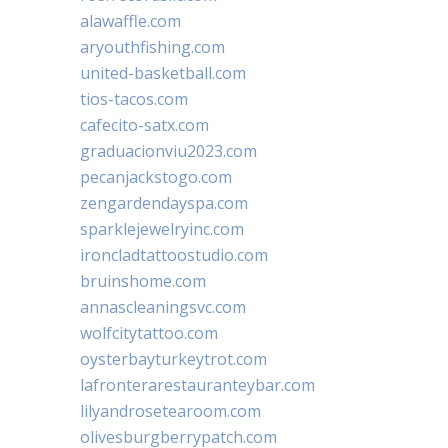
alawaffle.com
aryouthfishing.com
united-basketball.com
tios-tacos.com
cafecito-satx.com
graduacionviu2023.com
pecanjackstogo.com
zengardendayspa.com
sparklejewelryinc.com
ironcladtattoostudio.com
bruinshome.com
annascleaningsvc.com
wolfcitytattoo.com
oysterbayturkeytrot.com
lafronterarestauranteybar.com
lilyandrosetearoom.com
olivesburgberrypatch.com