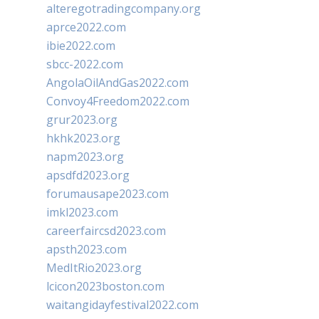
alteregotradingcompany.org
aprce2022.com
ibie2022.com
sbcc-2022.com
AngolaOilAndGas2022.com
Convoy4Freedom2022.com
grur2023.org
hkhk2023.org
napm2023.org
apsdfd2023.org
forumausape2023.com
imkl2023.com
careerfaircsd2023.com
apsth2023.com
MedItRio2023.org
lcicon2023boston.com
waitangidayfestival2022.com