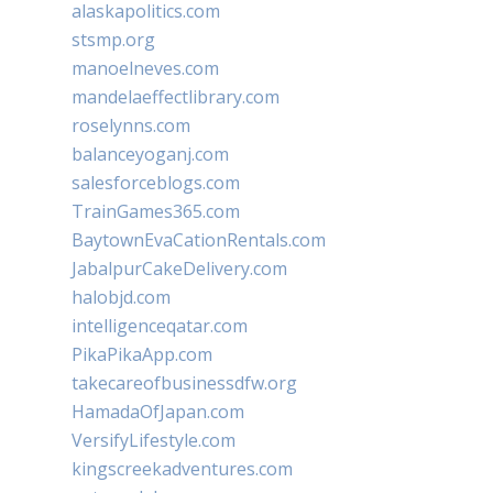
alaskapolitics.com
stsmp.org
manoelneves.com
mandelaeffectlibrary.com
roselynns.com
balanceyoganj.com
salesforceblogs.com
TrainGames365.com
BaytownEvaCationRentals.com
JabalpurCakeDelivery.com
halobjd.com
intelligenceqatar.com
PikaPikaApp.com
takecareofbusinessdfw.org
HamadaOfJapan.com
VersifyLifestyle.com
kingscreekadventures.com