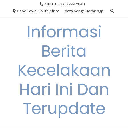
Skip
Call Us: +2782 444 YEAH
to
Cape Town, South Africa
data pengeluaran sgp
content
Informasi
Berita
Kecelakaan
Hari Ini Dan
Terupdate