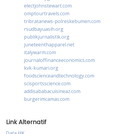
electjohnstewart.com
omptourtravels.com
tribratanews-polreskebumen.com
rsudbayuasih.org
publikjurnalistik.org
juneteenthapparel.net
italywarm.com
journaloffinanceeconomics.com
kvk-kumari.org
foodscienceandtechnology.com
scisportsscience.com
addisababacuisineaz.com
burgerimcamas.com
Link Alternatif
Data HK