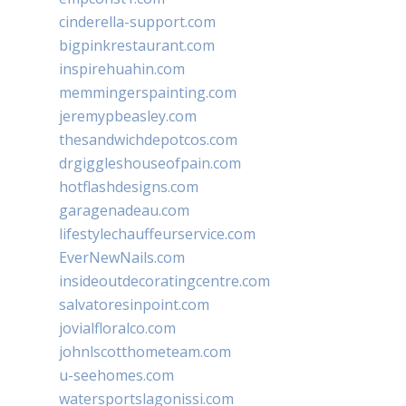
cinderella-support.com
bigpinkrestaurant.com
inspirehuahin.com
memmingerspainting.com
jeremypbeasley.com
thesandwichdepotcos.com
drgiggleshouseofpain.com
hotflashdesigns.com
garagenadeau.com
lifestylechauffeurservice.com
EverNewNails.com
insideoutdecoratingcentre.com
salvatoresinpoint.com
jovialfloralco.com
johnlscotthometeam.com
u-seehomes.com
watersportslagonissi.com