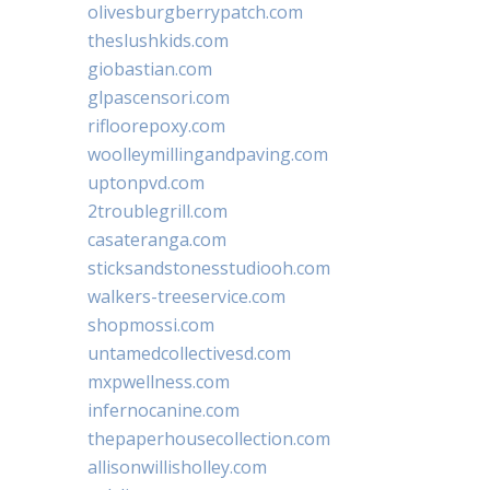
olivesburgberrypatch.com
theslushkids.com
giobastian.com
glpascensori.com
rifloorepoxy.com
woolleymillingandpaving.com
uptonpvd.com
2troublegrill.com
casateranga.com
sticksandstonesstudiooh.com
walkers-treeservice.com
shopmossi.com
untamedcollectivesd.com
mxpwellness.com
infernocanine.com
thepaperhousecollection.com
allisonwillisholley.com