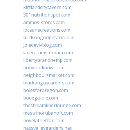
kirtlandcitytavern.com
301nutritionspot.com
ammos-stores.com
loceanecreations.com
birdsongridgefarm.com
joiedevivblog.com
valera-amsterdam.com
libertybrandhemp.com
norwoodinnwi.com
neighboursmarket.com
blackanguscareers.com
bolesfororegon.com
bodega-ole.com
thestreamlinerlounge.com
mestrinorubanofc.com
novelatherton.com
nassvalleygardens.net