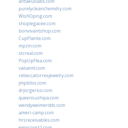
antaeuslabs.com
purelycleanchemdry.com
WishOping.com
shoplegacee.com
bonvivantshop.com
CupPlante.com
mpzin.com
stcreal.com
PopUpFlea.com
valueml.com
rebeccatorresjewelry.com
jmpbliss.com
drjorgerico.com
queensushipa.com
wendyweimerdds.com
ameri-camp.com
hrsreceivables.com
empconst1.com