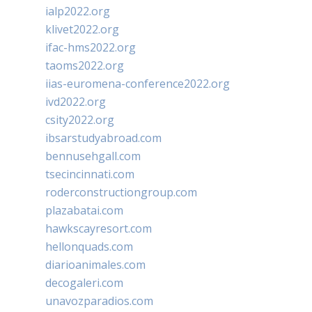
ialp2022.org
klivet2022.org
ifac-hms2022.org
taoms2022.org
iias-euromena-conference2022.org
ivd2022.org
csity2022.org
ibsarstudyabroad.com
bennusehgall.com
tsecincinnati.com
roderconstructiongroup.com
plazabatai.com
hawkscayresort.com
hellonquads.com
diarioanimales.com
decogaleri.com
unavozparadios.com