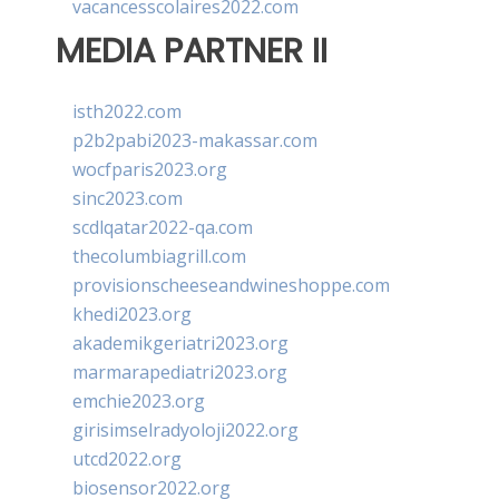
vacancesscolaires2022.com
MEDIA PARTNER II
isth2022.com
p2b2pabi2023-makassar.com
wocfparis2023.org
sinc2023.com
scdlqatar2022-qa.com
thecolumbiagrill.com
provisionscheeseandwineshoppe.com
khedi2023.org
akademikgeriatri2023.org
marmarapediatri2023.org
emchie2023.org
girisimselradyoloji2022.org
utcd2022.org
biosensor2022.org