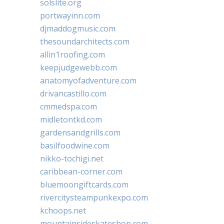
solslite.org
portwayinn.com
djmaddogmusic.com
thesoundarchitects.com
allin1roofing.com
keepjudgewebb.com
anatomyofadventure.com
drivancastillo.com
cmmedspa.com
midletontkd.com
gardensandgrills.com
basilfoodwine.com
nikko-tochigi.net
caribbean-corner.com
bluemoongiftcards.com
rivercitysteampunkexpo.com
kchoops.net
mountainsideskateshop.com