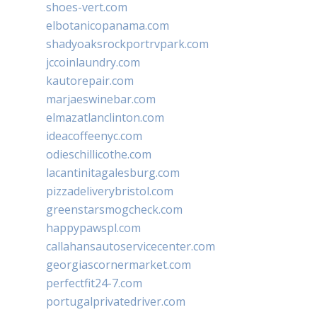
shoes-vert.com
elbotanicopanama.com
shadyoaksrockportrvpark.com
jccoinlaundry.com
kautorepair.com
marjaeswinebar.com
elmazatlanclinton.com
ideacoffeenyc.com
odieschillicothe.com
lacantinitagalesburg.com
pizzadeliverybristol.com
greenstarsmogcheck.com
happypawspl.com
callahansautoservicecenter.com
georgiascornermarket.com
perfectfit24-7.com
portugalprivatedriver.com