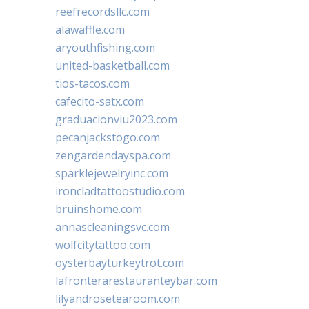
reefrecordsllc.com
alawaffle.com
aryouthfishing.com
united-basketball.com
tios-tacos.com
cafecito-satx.com
graduacionviu2023.com
pecanjackstogo.com
zengardendayspa.com
sparklejewelryinc.com
ironcladtattoostudio.com
bruinshome.com
annascleaningsvc.com
wolfcitytattoo.com
oysterbayturkeytrot.com
lafronterarestauranteybar.com
lilyandrosetearoom.com