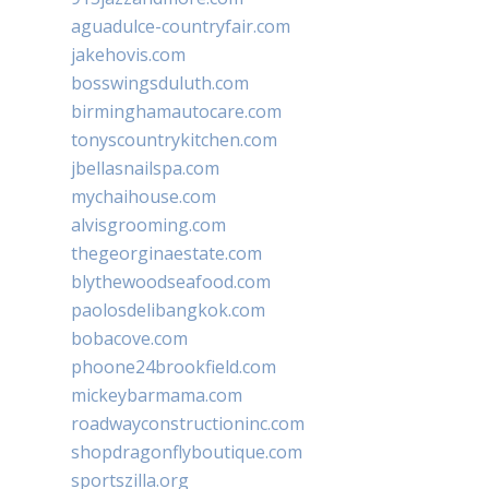
aguadulce-countryfair.com
jakehovis.com
bosswingsduluth.com
birminghamautocare.com
tonyscountrykitchen.com
jbellasnailspa.com
mychaihouse.com
alvisgrooming.com
thegeorginaestate.com
blythewoodseafood.com
paolosdelibangkok.com
bobacove.com
phoone24brookfield.com
mickeybarmama.com
roadwayconstructioninc.com
shopdragonflyboutique.com
sportszilla.org