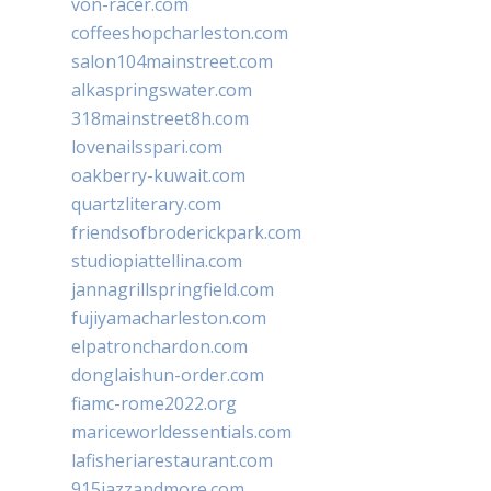
von-racer.com
coffeeshopcharleston.com
salon104mainstreet.com
alkaspringswater.com
318mainstreet8h.com
lovenailsspari.com
oakberry-kuwait.com
quartzliterary.com
friendsofbroderickpark.com
studiopiattellina.com
jannagrillspringfield.com
fujiyamacharleston.com
elpatronchardon.com
donglaishun-order.com
fiamc-rome2022.org
mariceworldessentials.com
lafisheriarestaurant.com
915jazzandmore.com