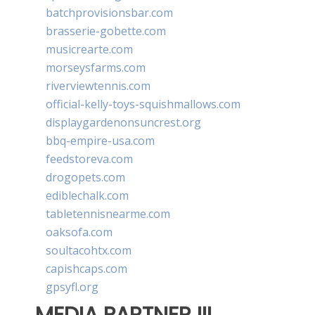
batchprovisionsbar.com
brasserie-gobette.com
musicrearte.com
morseysfarms.com
riverviewtennis.com
official-kelly-toys-squishmallows.com
displaygardenonsuncrest.org
bbq-empire-usa.com
feedstoreva.com
drogopets.com
ediblechalk.com
tabletennisnearme.com
oaksofa.com
soultacohtx.com
capishcaps.com
gpsyfl.org
MEDIA PARTNER III