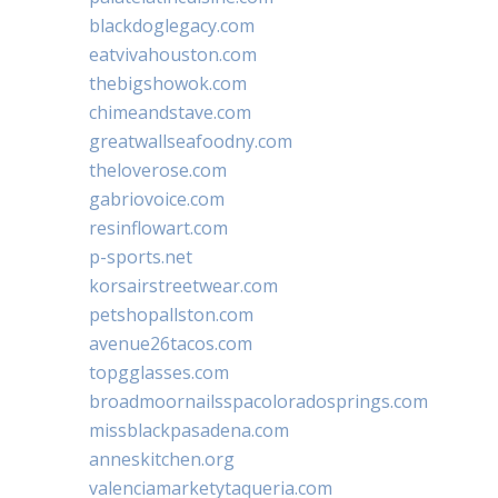
blackdoglegacy.com
eatvivahouston.com
thebigshowok.com
chimeandstave.com
greatwallseafoodny.com
theloverose.com
gabriovoice.com
resinflowart.com
p-sports.net
korsairstreetwear.com
petshopallston.com
avenue26tacos.com
topgglasses.com
broadmoornailsspacoloradosprings.com
missblackpasadena.com
anneskitchen.org
valenciamarketytaqueria.com