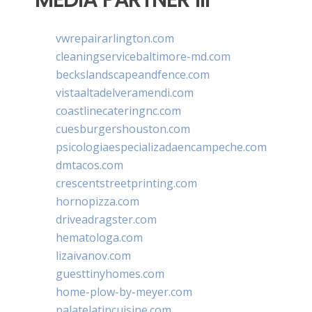
vwrepairarlington.com
cleaningservicebaltimore-md.com
beckslandscapeandfence.com
vistaaltadelveramendi.com
coastlinecateringnc.com
cuesburgershouston.com
psicologiaespecializadaencampeche.com
dmtacos.com
crescentstreetprinting.com
hornopizza.com
driveadragster.com
hematologa.com
lizaivanov.com
guesttinyhomes.com
home-plow-by-meyer.com
palatelatincuisine.com