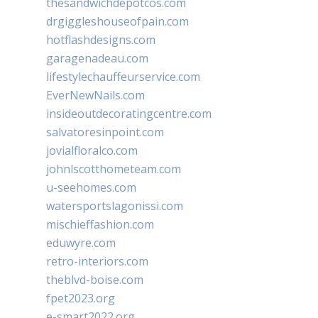
thesandwichdepotcos.com
drgiggleshouseofpain.com
hotflashdesigns.com
garagenadeau.com
lifestylechauffeurservice.com
EverNewNails.com
insideoutdecoratingcentre.com
salvatoresinpoint.com
jovialfloralco.com
johnlscotthometeam.com
u-seehomes.com
watersportslagonissi.com
mischieffashion.com
eduwyre.com
retro-interiors.com
theblvd-boise.com
fpet2023.org
e-smart2022.org