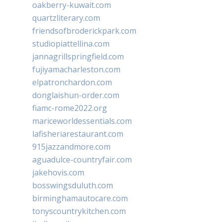
oakberry-kuwait.com
quartzliterary.com
friendsofbroderickpark.com
studiopiattellina.com
jannagrillspringfield.com
fujiyamacharleston.com
elpatronchardon.com
donglaishun-order.com
fiamc-rome2022.org
mariceworldessentials.com
lafisheriarestaurant.com
915jazzandmore.com
aguadulce-countryfair.com
jakehovis.com
bosswingsduluth.com
birminghamautocare.com
tonyscountrykitchen.com