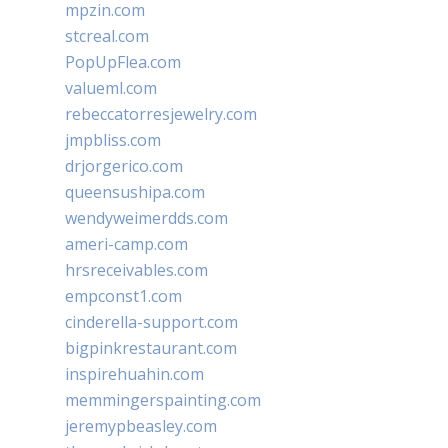
mpzin.com
stcreal.com
PopUpFlea.com
valueml.com
rebeccatorresjewelry.com
jmpbliss.com
drjorgerico.com
queensushipa.com
wendyweimerdds.com
ameri-camp.com
hrsreceivables.com
empconst1.com
cinderella-support.com
bigpinkrestaurant.com
inspirehuahin.com
memmingerspainting.com
jeremypbeasley.com