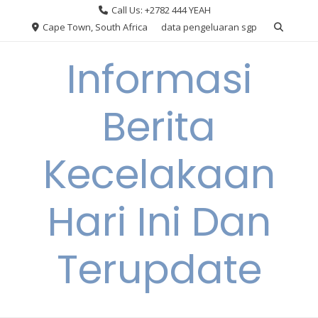
Skip
Call Us: +2782 444 YEAH
to
Cape Town, South Africa
data pengeluaran sgp
content
Informasi
Berita
Kecelakaan
Hari Ini Dan
Terupdate