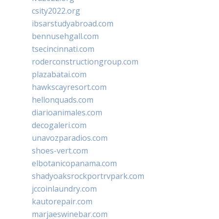
csity2022.org
ibsarstudyabroad.com
bennusehgall.com
tsecincinnati.com
roderconstructiongroup.com
plazabatai.com
hawkscayresort.com
hellonquads.com
diarioanimales.com
decogaleri.com
unavozparadios.com
shoes-vert.com
elbotanicopanama.com
shadyoaksrockportrvpark.com
jccoinlaundry.com
kautorepair.com
marjaeswinebar.com