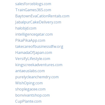
salesforceblogs.com
TrainGames365.com
BaytownEvaCationRentals.com
JabalpurCakeDelivery.com
halobjd.com
intelligenceqatar.com
PikaPikaApp.com
takecareofbusinessdfw.org
HamadaOfJapan.com
VersifyLifestyle.com
kingscreekadventures.com
antaeuslabs.com
purelycleanchemdry.com
WishOping.com
shoplegacee.com
bonvivantshop.com
CupPlante.com