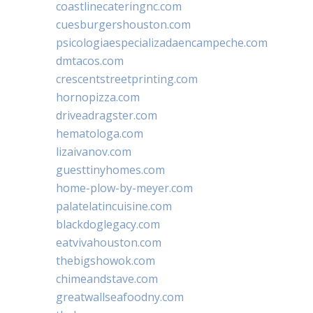
coastlinecateringnc.com
cuesburgershouston.com
psicologiaespecializadaencampeche.com
dmtacos.com
crescentstreetprinting.com
hornopizza.com
driveadragster.com
hematologa.com
lizaivanov.com
guesttinyhomes.com
home-plow-by-meyer.com
palatelatincuisine.com
blackdoglegacy.com
eatvivahouston.com
thebigshowok.com
chimeandstave.com
greatwallseafoodny.com