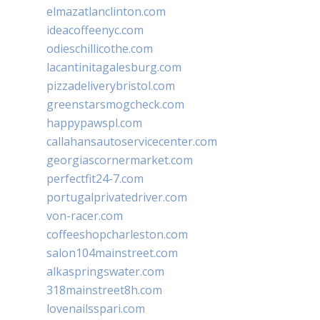
elmazatlanclinton.com
ideacoffeenyc.com
odieschillicothe.com
lacantinitagalesburg.com
pizzadeliverybristol.com
greenstarsmogcheck.com
happypawspl.com
callahansautoservicecenter.com
georgiascornermarket.com
perfectfit24-7.com
portugalprivatedriver.com
von-racer.com
coffeeshopcharleston.com
salon104mainstreet.com
alkaspringswater.com
318mainstreet8h.com
lovenailsspari.com