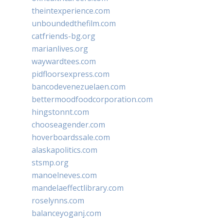
theintexperience.com
unboundedthefilm.com
catfriends-bg.org
marianlives.org
waywardtees.com
pidfloorsexpress.com
bancodevenezuelaen.com
bettermoodfoodcorporation.com
hingstonnt.com
chooseagender.com
hoverboardssale.com
alaskapolitics.com
stsmp.org
manoelneves.com
mandelaeffectlibrary.com
roselynns.com
balanceyoganj.com