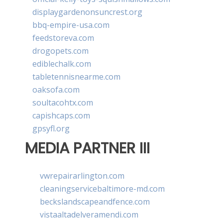
displaygardenonsuncrest.org
bbq-empire-usa.com
feedstoreva.com
drogopets.com
ediblechalk.com
tabletennisnearme.com
oaksofa.com
soultacohtx.com
capishcaps.com
gpsyfl.org
MEDIA PARTNER III
vwrepairarlington.com
cleaningservicebaltimore-md.com
beckslandscapeandfence.com
vistaaltadelveramendi.com