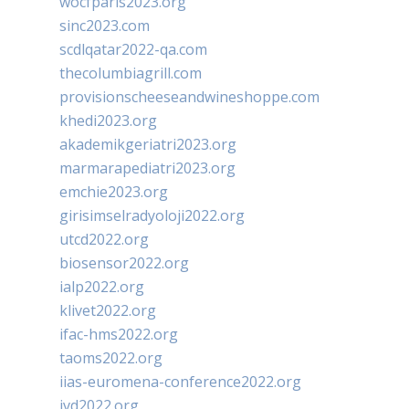
wocfparis2023.org
sinc2023.com
scdlqatar2022-qa.com
thecolumbiagrill.com
provisionscheeseandwineshoppe.com
khedi2023.org
akademikgeriatri2023.org
marmarapediatri2023.org
emchie2023.org
girisimselradyoloji2022.org
utcd2022.org
biosensor2022.org
ialp2022.org
klivet2022.org
ifac-hms2022.org
taoms2022.org
iias-euromena-conference2022.org
ivd2022.org