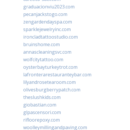
graduacionviu2023.com
pecanjackstogo.com
zengardendayspa.com
sparklejewelryinc.com
ironcladtattoostudio.com
bruinshome.com
annascleaningsvc.com
wolfcitytattoo.com
oysterbayturkeytrot.com
lafronterarestauranteybar.com
lilyandrosetearoom.com
olivesburgberrypatch.com
theslushkids.com
giobastian.com
glpascensori.com
rifloorepoxy.com
woolleymillingandpaving.com