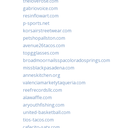
theloverose.com
gabriovoice.com
resinflowart.com
p-sports.net
korsairstreetwear.com
petshopallston.com
avenue26tacos.com
topgglasses.com
broadmoornailsspacoloradosprings.com
missblackpasadena.com
anneskitchen.org
valenciamarketytaqueria.com
reefrecordsllc.com
alawaffle.com
aryouthfishing.com
united-basketball.com
tios-tacos.com
cafecito-satx.com