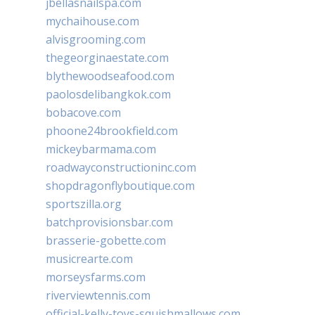
jbellasnailspa.com
mychaihouse.com
alvisgrooming.com
thegeorginaestate.com
blythewoodseafood.com
paolosdelibangkok.com
bobacove.com
phoone24brookfield.com
mickeybarmama.com
roadwayconstructioninc.com
shopdragonflyboutique.com
sportszilla.org
batchprovisionsbar.com
brasserie-gobette.com
musicrearte.com
morseysfarms.com
riverviewtennis.com
official-kelly-toys-squishmallows.com