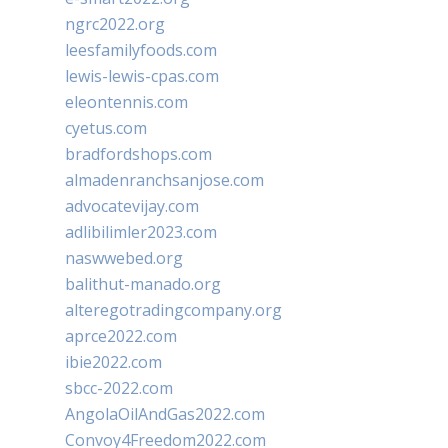
ngrc2022.org
leesfamilyfoods.com
lewis-lewis-cpas.com
eleontennis.com
cyetus.com
bradfordshops.com
almadenranchsanjose.com
advocatevijay.com
adlibilimler2023.com
naswwebed.org
balithut-manado.org
alteregotradingcompany.org
aprce2022.com
ibie2022.com
sbcc-2022.com
AngolaOilAndGas2022.com
Convoy4Freedom2022.com