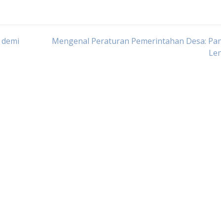
 demi
Mengenal Peraturan Pemerintahan Desa: Pa
Le