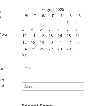
k
i
August 2026
g
M
T
W
T
F
S
S
h
1
2
3
4
5
6
7
8
9
Koki-
10
11
12
13
14
15
16
17
18
19
20
21
22
23
24
25
26
27
28
29
30
31
« Mar
nan
iap
Search
bil
for: