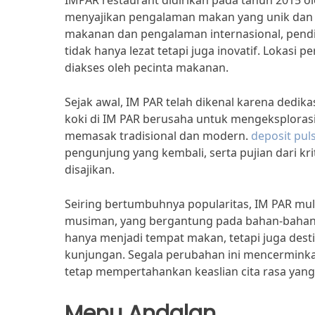
IMPAR restaurant didirikan pada tahun 2015 o
menyajikan pengalaman makan yang unik dan b
makanan dan pengalaman internasional, pendi
tidak hanya lezat tetapi juga inovatif. Lokasi
diakses oleh pecinta makanan.
Sejak awal, IM PAR telah dikenal karena dedik
koki di IM PAR berusaha untuk mengeksplora
memasak tradisional dan modern.
deposit pul
pengunjung yang kembali, serta pujian dari 
disajikan.
Seiring bertumbuhnya popularitas, IM PAR 
musiman, yang bergantung pada bahan-bahan t
hanya menjadi tempat makan, tetapi juga dest
kunjungan. Segala perubahan ini mencerminka
tetap mempertahankan keaslian cita rasa yang
Menu Andalan