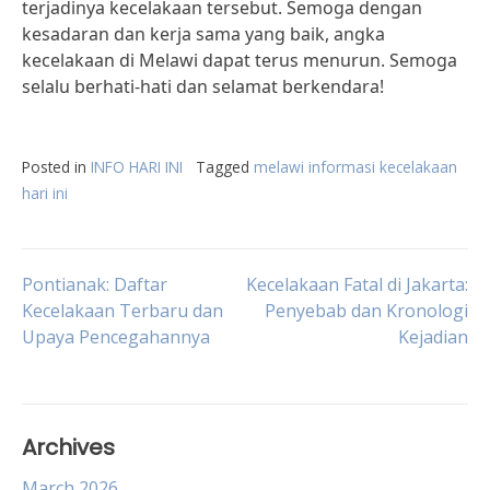
terjadinya kecelakaan tersebut. Semoga dengan
kesadaran dan kerja sama yang baik, angka
kecelakaan di Melawi dapat terus menurun. Semoga
selalu berhati-hati dan selamat berkendara!
Posted in
INFO HARI INI
Tagged
melawi informasi kecelakaan
hari ini
Post
Pontianak: Daftar
Kecelakaan Fatal di Jakarta:
Kecelakaan Terbaru dan
Penyebab dan Kronologi
Upaya Pencegahannya
Kejadian
navigation
Archives
March 2026