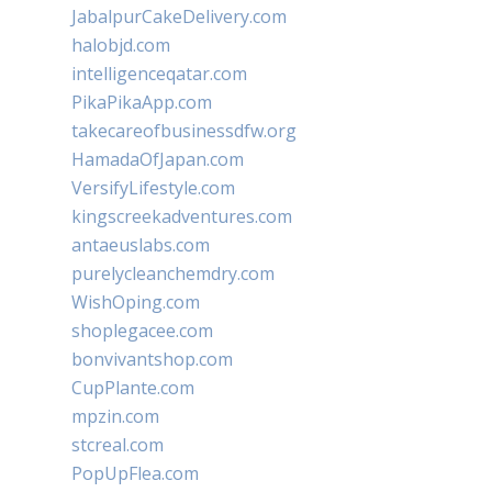
JabalpurCakeDelivery.com
halobjd.com
intelligenceqatar.com
PikaPikaApp.com
takecareofbusinessdfw.org
HamadaOfJapan.com
VersifyLifestyle.com
kingscreekadventures.com
antaeuslabs.com
purelycleanchemdry.com
WishOping.com
shoplegacee.com
bonvivantshop.com
CupPlante.com
mpzin.com
stcreal.com
PopUpFlea.com