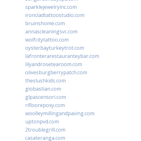
sparklejewelryinc.com
ironcladtattoostudio.com
bruinshome.com
annascleaningsvc.com
wolfcitytattoo.com
oysterbayturkeytrot.com
lafronterarestauranteybar.com
lilyandrosetearoom.com
olivesburgberrypatch.com
theslushkids.com
giobastian.com
glpascensori.com
rifloorepoxy.com
woolleymillingandpaving.com
uptonpvd.com
2troublegrill.com
casateranga.com