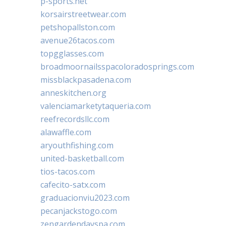
p-sports.net
korsairstreetwear.com
petshopallston.com
avenue26tacos.com
topgglasses.com
broadmoornailsspacoloradosprings.com
missblackpasadena.com
anneskitchen.org
valenciamarketytaqueria.com
reefrecordsllc.com
alawaffle.com
aryouthfishing.com
united-basketball.com
tios-tacos.com
cafecito-satx.com
graduacionviu2023.com
pecanjackstogo.com
zengardendayspa.com