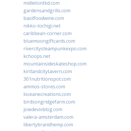
midletontkd.com
gardensandgrills.com
basilfoodwine.com
nikko-tochigi.net
caribbean-corner.com
bluemoongiftcards.com
rivercitysteampunkexpo.com
kchoops.net
mountainsideskateshop.com
kirtlandcitytavern.com
301nutritionspot.com
ammos-stores.com
loceanecreations.com
birdsongridgefarm.com
joiedevivblog.com
valera-amsterdam.com
libertybrandhemp.com