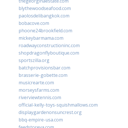
thegeorginaestate.com
blythewoodseafood.com
paolosdelibangkok.com
bobacove.com
phoone24brookfield.com
mickeybarmama.com
roadwayconstructioninc.com
shopdragonflyboutique.com
sportszilla.org
batchprovisionsbar.com
brasserie-gobette.com
musicrearte.com
morseysfarms.com
riverviewtennis.com
official-kelly-toys-squishmallows.com
displaygardenonsuncrest.org
bbq-empire-usa.com
feedstoreva.com