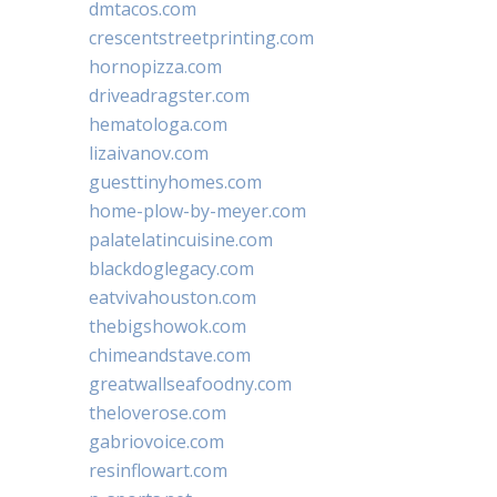
dmtacos.com
crescentstreetprinting.com
hornopizza.com
driveadragster.com
hematologa.com
lizaivanov.com
guesttinyhomes.com
home-plow-by-meyer.com
palatelatincuisine.com
blackdoglegacy.com
eatvivahouston.com
thebigshowok.com
chimeandstave.com
greatwallseafoodny.com
theloverose.com
gabriovoice.com
resinflowart.com