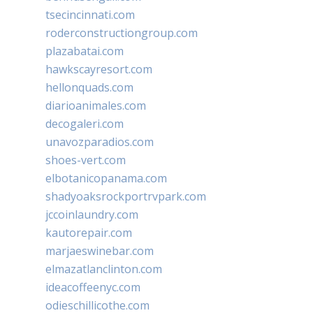
tsecincinnati.com
roderconstructiongroup.com
plazabatai.com
hawkscayresort.com
hellonquads.com
diarioanimales.com
decogaleri.com
unavozparadios.com
shoes-vert.com
elbotanicopanama.com
shadyoaksrockportrvpark.com
jccoinlaundry.com
kautorepair.com
marjaeswinebar.com
elmazatlanclinton.com
ideacoffeenyc.com
odieschillicothe.com