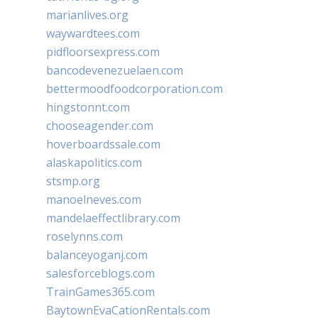
marianlives.org
waywardtees.com
pidfloorsexpress.com
bancodevenezuelaen.com
bettermoodfoodcorporation.com
hingstonnt.com
chooseagender.com
hoverboardssale.com
alaskapolitics.com
stsmp.org
manoelneves.com
mandelaeffectlibrary.com
roselynns.com
balanceyoganj.com
salesforceblogs.com
TrainGames365.com
BaytownEvaCationRentals.com