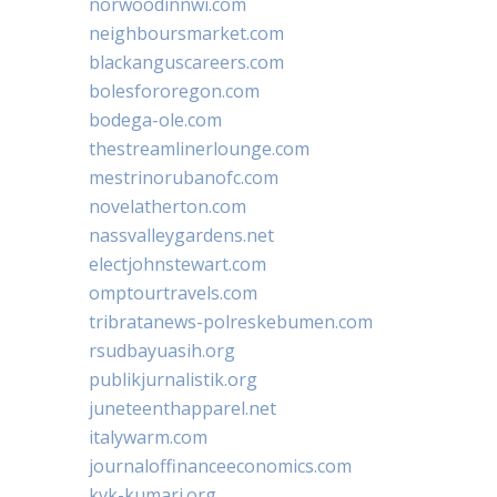
norwoodinnwi.com
neighboursmarket.com
blackanguscareers.com
bolesfororegon.com
bodega-ole.com
thestreamlinerlounge.com
mestrinorubanofc.com
novelatherton.com
nassvalleygardens.net
electjohnstewart.com
omptourtravels.com
tribratanews-polreskebumen.com
rsudbayuasih.org
publikjurnalistik.org
juneteenthapparel.net
italywarm.com
journaloffinanceeconomics.com
kvk-kumari.org