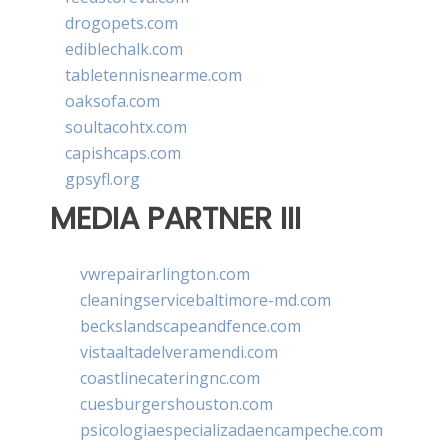
drogopets.com
ediblechalk.com
tabletennisnearme.com
oaksofa.com
soultacohtx.com
capishcaps.com
gpsyfl.org
MEDIA PARTNER III
vwrepairarlington.com
cleaningservicebaltimore-md.com
beckslandscapeandfence.com
vistaaltadelveramendi.com
coastlinecateringnc.com
cuesburgershouston.com
psicologiaespecializadaencampeche.com