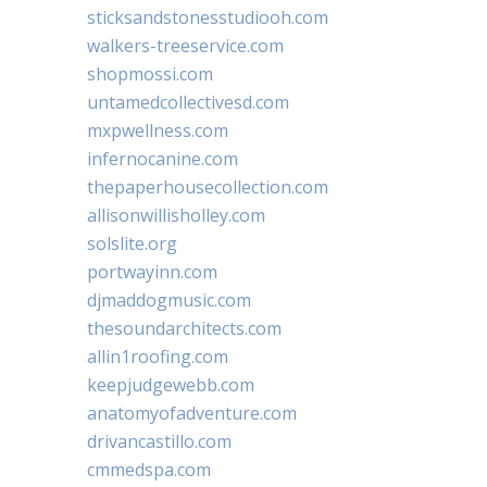
sticksandstonesstudiooh.com
walkers-treeservice.com
shopmossi.com
untamedcollectivesd.com
mxpwellness.com
infernocanine.com
thepaperhousecollection.com
allisonwillisholley.com
solslite.org
portwayinn.com
djmaddogmusic.com
thesoundarchitects.com
allin1roofing.com
keepjudgewebb.com
anatomyofadventure.com
drivancastillo.com
cmmedspa.com