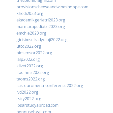
thecolumbiagrill.com
provisionscheeseandwineshoppe.com
khedi2023.org
akademikgeriatri2023.org
marmarapediatri2023.org
emchie2023.org
girisimselradyoloji2022.org
utcd2022.org
biosensor2022.org
ialp2022.org
klivet2022.org
ifac-hms2022.org
taoms2022.org
iias-euromena-conference2022.org
ivd2022.org
csity2022.org
ibsarstudyabroad.com
bennusehgall.com