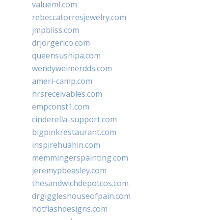
valueml.com
rebeccatorresjewelry.com
jmpbliss.com
drjorgerico.com
queensushipa.com
wendyweimerdds.com
ameri-camp.com
hrsreceivables.com
empconst1.com
cinderella-support.com
bigpinkrestaurant.com
inspirehuahin.com
memmingerspainting.com
jeremypbeasley.com
thesandwichdepotcos.com
drgiggleshouseofpain.com
hotflashdesigns.com