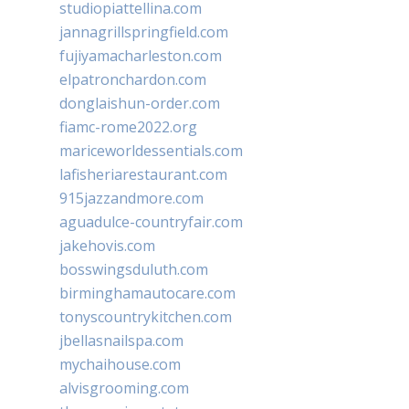
studiopiattellina.com
jannagrillspringfield.com
fujiyamacharleston.com
elpatronchardon.com
donglaishun-order.com
fiamc-rome2022.org
mariceworldessentials.com
lafisheriarestaurant.com
915jazzandmore.com
aguadulce-countryfair.com
jakehovis.com
bosswingsduluth.com
birminghamautocare.com
tonyscountrykitchen.com
jbellasnailspa.com
mychaihouse.com
alvisgrooming.com