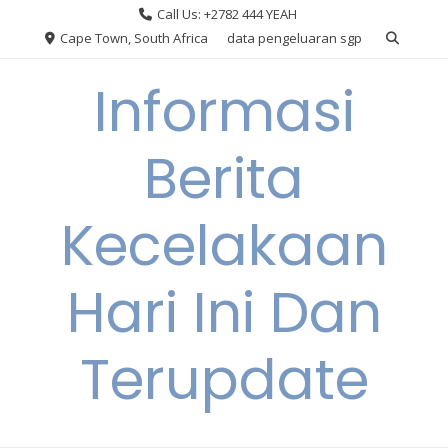
Skip
Call Us: +2782 444 YEAH
to
Cape Town, South Africa
data pengeluaran sgp
content
Informasi
Berita
Kecelakaan
Hari Ini Dan
Terupdate