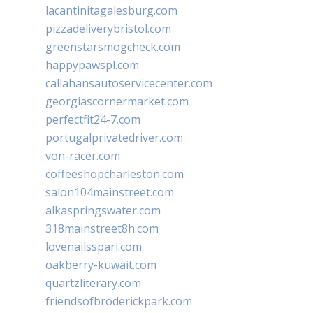
lacantinitagalesburg.com
pizzadeliverybristol.com
greenstarsmogcheck.com
happypawspl.com
callahansautoservicecenter.com
georgiascornermarket.com
perfectfit24-7.com
portugalprivatedriver.com
von-racer.com
coffeeshopcharleston.com
salon104mainstreet.com
alkaspringswater.com
318mainstreet8h.com
lovenailsspari.com
oakberry-kuwait.com
quartzliterary.com
friendsofbroderickpark.com