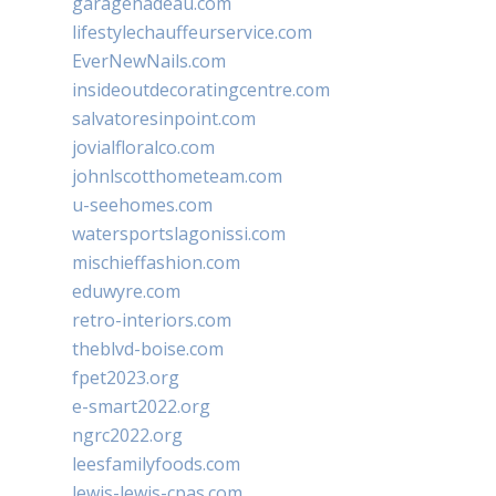
garagenadeau.com
lifestylechauffeurservice.com
EverNewNails.com
insideoutdecoratingcentre.com
salvatoresinpoint.com
jovialfloralco.com
johnlscotthometeam.com
u-seehomes.com
watersportslagonissi.com
mischieffashion.com
eduwyre.com
retro-interiors.com
theblvd-boise.com
fpet2023.org
e-smart2022.org
ngrc2022.org
leesfamilyfoods.com
lewis-lewis-cpas.com