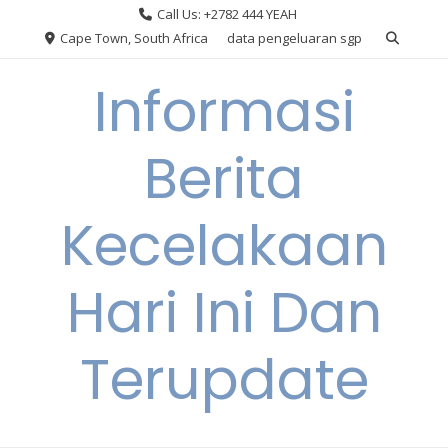
Skip
Call Us: +2782 444 YEAH
to
Cape Town, South Africa
data pengeluaran sgp
content
Informasi
Berita
Kecelakaan
Hari Ini Dan
Terupdate