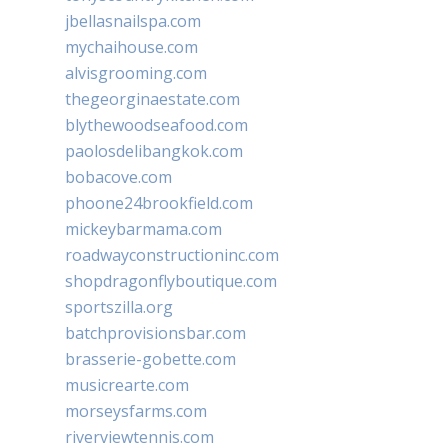
jbellasnailspa.com
mychaihouse.com
alvisgrooming.com
thegeorginaestate.com
blythewoodseafood.com
paolosdelibangkok.com
bobacove.com
phoone24brookfield.com
mickeybarmama.com
roadwayconstructioninc.com
shopdragonflyboutique.com
sportszilla.org
batchprovisionsbar.com
brasserie-gobette.com
musicrearte.com
morseysfarms.com
riverviewtennis.com