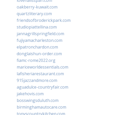
lovenailsspari.com
oakberry-kuwait.com
quartzliterary.com
friendsofbroderickpark.com
studiopiattellina.com
jannagrillspringfield.com
fujiyamacharleston.com
elpatronchardon.com
donglaishun-order.com
fiamc-rome2022.org
mariceworldessentials.com
lafisheriarestaurant.com
915jazzandmore.com
aguadulce-countryfair.com
jakehovis.com
bosswingsduluth.com
birminghamautocare.com
tonyscountrykitchen.com