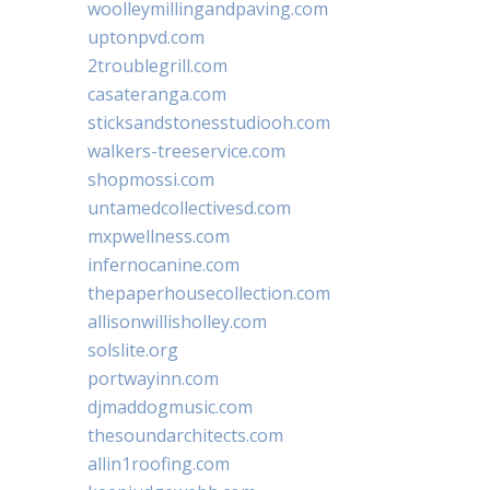
woolleymillingandpaving.com
uptonpvd.com
2troublegrill.com
casateranga.com
sticksandstonesstudiooh.com
walkers-treeservice.com
shopmossi.com
untamedcollectivesd.com
mxpwellness.com
infernocanine.com
thepaperhousecollection.com
allisonwillisholley.com
solslite.org
portwayinn.com
djmaddogmusic.com
thesoundarchitects.com
allin1roofing.com