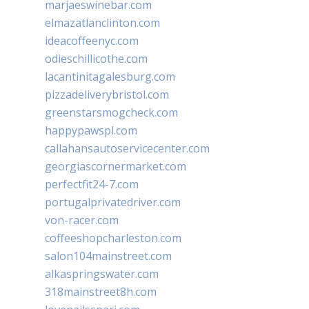
marjaeswinebar.com
elmazatlanclinton.com
ideacoffeenyc.com
odieschillicothe.com
lacantinitagalesburg.com
pizzadeliverybristol.com
greenstarsmogcheck.com
happypawspl.com
callahansautoservicecenter.com
georgiascornermarket.com
perfectfit24-7.com
portugalprivatedriver.com
von-racer.com
coffeeshopcharleston.com
salon104mainstreet.com
alkaspringswater.com
318mainstreet8h.com