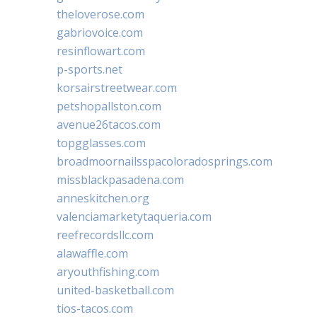
theloverose.com
gabriovoice.com
resinflowart.com
p-sports.net
korsairstreetwear.com
petshopallston.com
avenue26tacos.com
topgglasses.com
broadmoornailsspacoloradosprings.com
missblackpasadena.com
anneskitchen.org
valenciamarketytaqueria.com
reefrecordsllc.com
alawaffle.com
aryouthfishing.com
united-basketball.com
tios-tacos.com