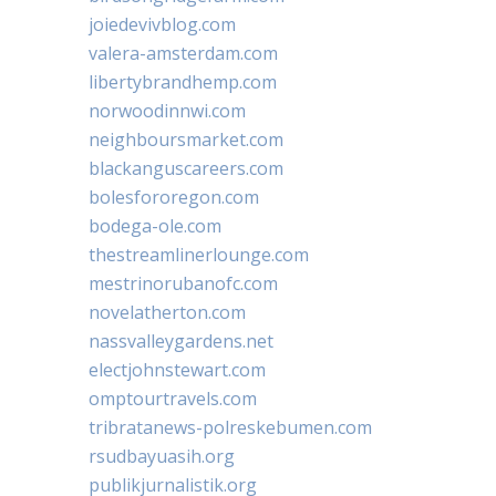
joiedevivblog.com
valera-amsterdam.com
libertybrandhemp.com
norwoodinnwi.com
neighboursmarket.com
blackanguscareers.com
bolesfororegon.com
bodega-ole.com
thestreamlinerlounge.com
mestrinorubanofc.com
novelatherton.com
nassvalleygardens.net
electjohnstewart.com
omptourtravels.com
tribratanews-polreskebumen.com
rsudbayuasih.org
publikjurnalistik.org