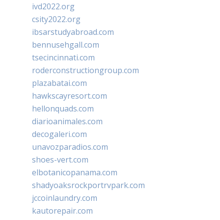
ivd2022.org
csity2022.org
ibsarstudyabroad.com
bennusehgall.com
tsecincinnati.com
roderconstructiongroup.com
plazabatai.com
hawkscayresort.com
hellonquads.com
diarioanimales.com
decogaleri.com
unavozparadios.com
shoes-vert.com
elbotanicopanama.com
shadyoaksrockportrvpark.com
jccoinlaundry.com
kautorepair.com