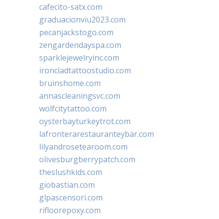
cafecito-satx.com
graduacionviu2023.com
pecanjackstogo.com
zengardendayspa.com
sparklejewelryinc.com
ironcladtattoostudio.com
bruinshome.com
annascleaningsvc.com
wolfcitytattoo.com
oysterbayturkeytrot.com
lafronterarestauranteybar.com
lilyandrosetearoom.com
olivesburgberrypatch.com
theslushkids.com
giobastian.com
glpascensori.com
rifloorepoxy.com