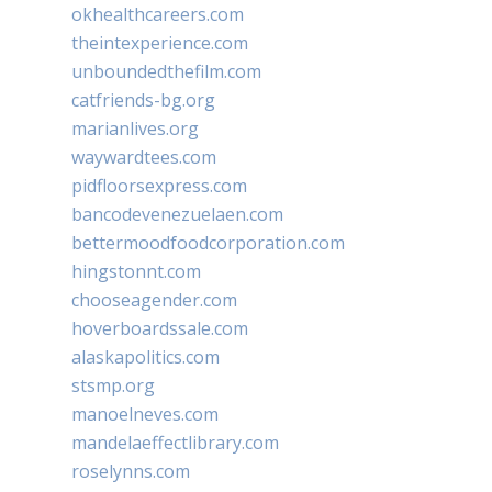
okhealthcareers.com
theintexperience.com
unboundedthefilm.com
catfriends-bg.org
marianlives.org
waywardtees.com
pidfloorsexpress.com
bancodevenezuelaen.com
bettermoodfoodcorporation.com
hingstonnt.com
chooseagender.com
hoverboardssale.com
alaskapolitics.com
stsmp.org
manoelneves.com
mandelaeffectlibrary.com
roselynns.com