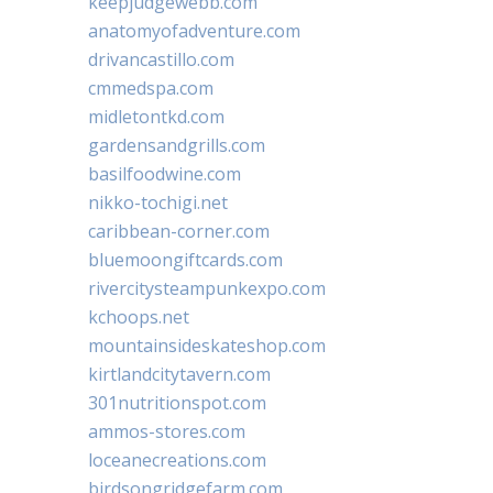
keepjudgewebb.com
anatomyofadventure.com
drivancastillo.com
cmmedspa.com
midletontkd.com
gardensandgrills.com
basilfoodwine.com
nikko-tochigi.net
caribbean-corner.com
bluemoongiftcards.com
rivercitysteampunkexpo.com
kchoops.net
mountainsideskateshop.com
kirtlandcitytavern.com
301nutritionspot.com
ammos-stores.com
loceanecreations.com
birdsongridgefarm.com