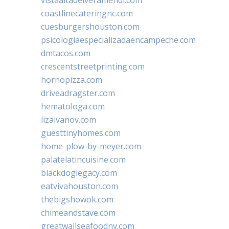
coastlinecateringnc.com
cuesburgershouston.com
psicologiaespecializadaencampeche.com
dmtacos.com
crescentstreetprinting.com
hornopizza.com
driveadragster.com
hematologa.com
lizaivanov.com
guesttinyhomes.com
home-plow-by-meyer.com
palatelatincuisine.com
blackdoglegacy.com
eatvivahouston.com
thebigshowok.com
chimeandstave.com
greatwallseafoodny.com