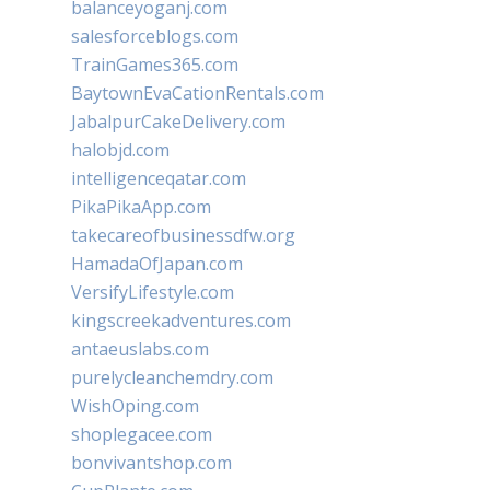
balanceyoganj.com
salesforceblogs.com
TrainGames365.com
BaytownEvaCationRentals.com
JabalpurCakeDelivery.com
halobjd.com
intelligenceqatar.com
PikaPikaApp.com
takecareofbusinessdfw.org
HamadaOfJapan.com
VersifyLifestyle.com
kingscreekadventures.com
antaeuslabs.com
purelycleanchemdry.com
WishOping.com
shoplegacee.com
bonvivantshop.com