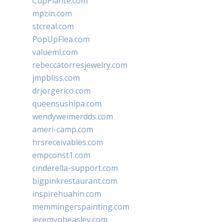
CupPlante.com
mpzin.com
stcreal.com
PopUpFlea.com
valueml.com
rebeccatorresjewelry.com
jmpbliss.com
drjorgerico.com
queensushipa.com
wendyweimerdds.com
ameri-camp.com
hrsreceivables.com
empconst1.com
cinderella-support.com
bigpinkrestaurant.com
inspirehuahin.com
memmingerspainting.com
jeremypbeasley.com