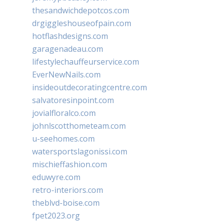
thesandwichdepotcos.com
drgiggleshouseofpain.com
hotflashdesigns.com
garagenadeau.com
lifestylechauffeurservice.com
EverNewNails.com
insideoutdecoratingcentre.com
salvatoresinpoint.com
jovialfloralco.com
johnlscotthometeam.com
u-seehomes.com
watersportslagonissi.com
mischieffashion.com
eduwyre.com
retro-interiors.com
theblvd-boise.com
fpet2023.org