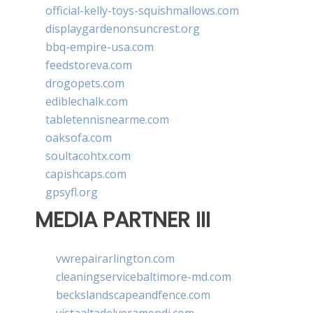
official-kelly-toys-squishmallows.com
displaygardenonsuncrest.org
bbq-empire-usa.com
feedstoreva.com
drogopets.com
ediblechalk.com
tabletennisnearme.com
oaksofa.com
soultacohtx.com
capishcaps.com
gpsyfl.org
MEDIA PARTNER III
vwrepairarlington.com
cleaningservicebaltimore-md.com
beckslandscapeandfence.com
vistaaltadelveramendi.com