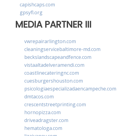
capishcaps.com
gpsyfl.org
MEDIA PARTNER III
vwrepairarlington.com
cleaningservicebaltimore-md.com
beckslandscapeandfence.com
vistaaltadelveramendi.com
coastlinecateringnc.com
cuesburgershouston.com
psicologiaespecializadaencampeche.com
dmtacos.com
crescentstreetprinting.com
hornopizza.com
driveadragster.com
hematologa.com
lizaivanov.com