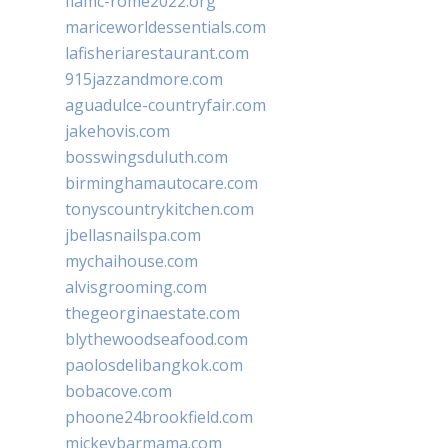
fiamc-rome2022.org
mariceworldessentials.com
lafisheriarestaurant.com
915jazzandmore.com
aguadulce-countryfair.com
jakehovis.com
bosswingsduluth.com
birminghamautocare.com
tonyscountrykitchen.com
jbellasnailspa.com
mychaihouse.com
alvisgrooming.com
thegeorginaestate.com
blythewoodseafood.com
paolosdelibangkok.com
bobacove.com
phoone24brookfield.com
mickeybarmama.com