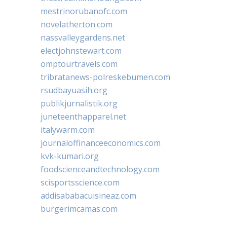
mestrinorubanofc.com
novelatherton.com
nassvalleygardens.net
electjohnstewart.com
omptourtravels.com
tribratanews-polreskebumen.com
rsudbayuasih.org
publikjurnalistik.org
juneteenthapparel.net
italywarm.com
journaloffinanceeconomics.com
kvk-kumari.org
foodscienceandtechnology.com
scisportsscience.com
addisababacuisineaz.com
burgerimcamas.com