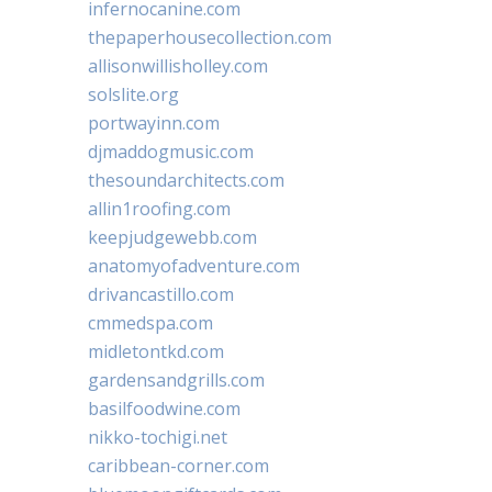
infernocanine.com
thepaperhousecollection.com
allisonwillisholley.com
solslite.org
portwayinn.com
djmaddogmusic.com
thesoundarchitects.com
allin1roofing.com
keepjudgewebb.com
anatomyofadventure.com
drivancastillo.com
cmmedspa.com
midletontkd.com
gardensandgrills.com
basilfoodwine.com
nikko-tochigi.net
caribbean-corner.com