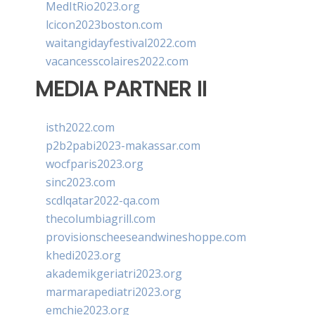
MedItRio2023.org
lcicon2023boston.com
waitangidayfestival2022.com
vacancesscolaires2022.com
MEDIA PARTNER II
isth2022.com
p2b2pabi2023-makassar.com
wocfparis2023.org
sinc2023.com
scdlqatar2022-qa.com
thecolumbiagrill.com
provisionscheeseandwineshoppe.com
khedi2023.org
akademikgeriatri2023.org
marmarapediatri2023.org
emchie2023.org