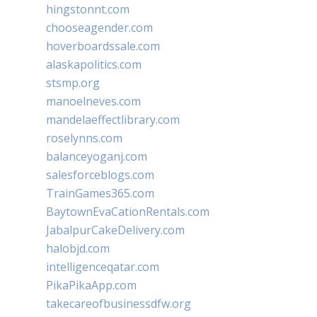
hingstonnt.com
chooseagender.com
hoverboardssale.com
alaskapolitics.com
stsmp.org
manoelneves.com
mandelaeffectlibrary.com
roselynns.com
balanceyoganj.com
salesforceblogs.com
TrainGames365.com
BaytownEvaCationRentals.com
JabalpurCakeDelivery.com
halobjd.com
intelligenceqatar.com
PikaPikaApp.com
takecareofbusinessdfw.org