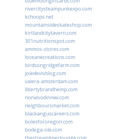
bluemoongiftcards.com
rivercitysteampunkexpo.com
kchoops.net
mountainsideskateshop.com
kirtlandcitytavern.com
301nutritionspot.com
ammos-stores.com
loceanecreations.com
birdsongridgefarm.com
joiedevivblog.com
valera-amsterdam.com
libertybrandhemp.com
norwoodinnwi.com
neighboursmarket.com
blackanguscareers.com
bolesfororegon.com
bodega-ole.com
thestreamlinerlounge.com