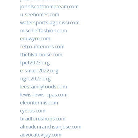
johnlscotthometeam.com
u-seehomes.com
watersportslagonissi.com
mischieffashion.com
eduwyre.com
retro-interiors.com
theblvd-boise.com
fpet2023.org
e-smart2022.org
ngrc2022.org
leesfamilyfoods.com
lewis-lewis-cpas.com
eleontennis.com
cyetus.com
bradfordshops.com
almadenranchsanjose.com
advocatevijay.com