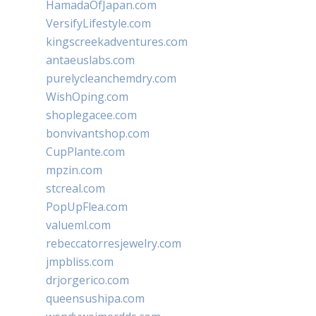
HamadaOfJapan.com
VersifyLifestyle.com
kingscreekadventures.com
antaeuslabs.com
purelycleanchemdry.com
WishOping.com
shoplegacee.com
bonvivantshop.com
CupPlante.com
mpzin.com
stcreal.com
PopUpFlea.com
valueml.com
rebeccatorresjewelry.com
jmpbliss.com
drjorgerico.com
queensushipa.com