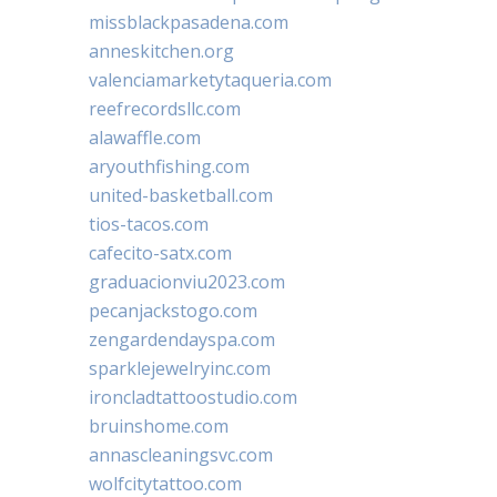
missblackpasadena.com
anneskitchen.org
valenciamarketytaqueria.com
reefrecordsllc.com
alawaffle.com
aryouthfishing.com
united-basketball.com
tios-tacos.com
cafecito-satx.com
graduacionviu2023.com
pecanjackstogo.com
zengardendayspa.com
sparklejewelryinc.com
ironcladtattoostudio.com
bruinshome.com
annascleaningsvc.com
wolfcitytattoo.com