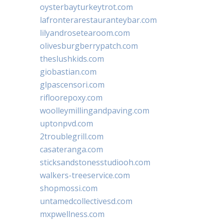
oysterbayturkeytrot.com
lafronterarestauranteybar.com
lilyandrosetearoom.com
olivesburgberrypatch.com
theslushkids.com
giobastian.com
glpascensori.com
rifloorepoxy.com
woolleymillingandpaving.com
uptonpvd.com
2troublegrill.com
casateranga.com
sticksandstonesstudiooh.com
walkers-treeservice.com
shopmossi.com
untamedcollectivesd.com
mxpwellness.com