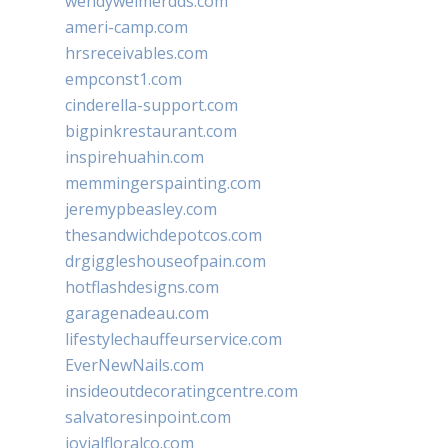
wendyweimerdds.com
ameri-camp.com
hrsreceivables.com
empconst1.com
cinderella-support.com
bigpinkrestaurant.com
inspirehuahin.com
memmingerspainting.com
jeremypbeasley.com
thesandwichdepotcos.com
drgiggleshouseofpain.com
hotflashdesigns.com
garagenadeau.com
lifestylechauffeurservice.com
EverNewNails.com
insideoutdecoratingcentre.com
salvatoresinpoint.com
jovialfloralco.com