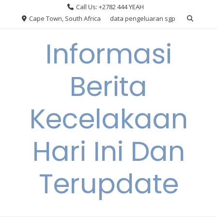
Skip
Call Us: +2782 444 YEAH
to
Cape Town, South Africa
data pengeluaran sgp
content
Informasi
Berita
Kecelakaan
Hari Ini Dan
Terupdate