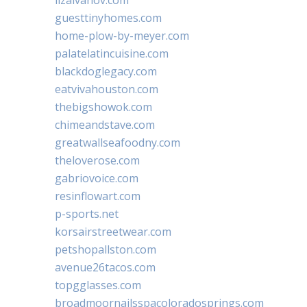
guesttinyhomes.com
home-plow-by-meyer.com
palatelatincuisine.com
blackdoglegacy.com
eatvivahouston.com
thebigshowok.com
chimeandstave.com
greatwallseafoodny.com
theloverose.com
gabriovoice.com
resinflowart.com
p-sports.net
korsairstreetwear.com
petshopallston.com
avenue26tacos.com
topgglasses.com
broadmoornailsspacoloradosprings.com