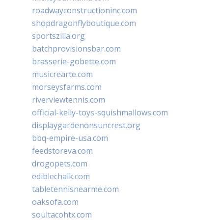
roadwayconstructioninc.com
shopdragonflyboutique.com
sportszilla.org
batchprovisionsbar.com
brasserie-gobette.com
musicrearte.com
morseysfarms.com
riverviewtennis.com
official-kelly-toys-squishmallows.com
displaygardenonsuncrest.org
bbq-empire-usa.com
feedstoreva.com
drogopets.com
ediblechalk.com
tabletennisnearme.com
oaksofa.com
soultacohtx.com