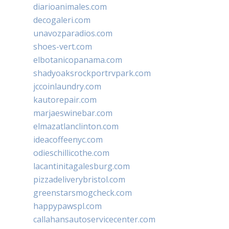
diarioanimales.com
decogaleri.com
unavozparadios.com
shoes-vert.com
elbotanicopanama.com
shadyoaksrockportrvpark.com
jccoinlaundry.com
kautorepair.com
marjaeswinebar.com
elmazatlanclinton.com
ideacoffeenyc.com
odieschillicothe.com
lacantinitagalesburg.com
pizzadeliverybristol.com
greenstarsmogcheck.com
happypawspl.com
callahansautoservicecenter.com