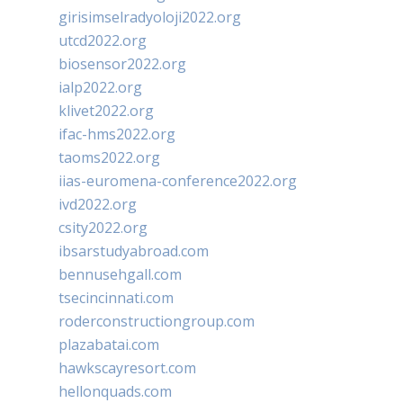
girisimselradyoloji2022.org
utcd2022.org
biosensor2022.org
ialp2022.org
klivet2022.org
ifac-hms2022.org
taoms2022.org
iias-euromena-conference2022.org
ivd2022.org
csity2022.org
ibsarstudyabroad.com
bennusehgall.com
tsecincinnati.com
roderconstructiongroup.com
plazabatai.com
hawkscayresort.com
hellonquads.com