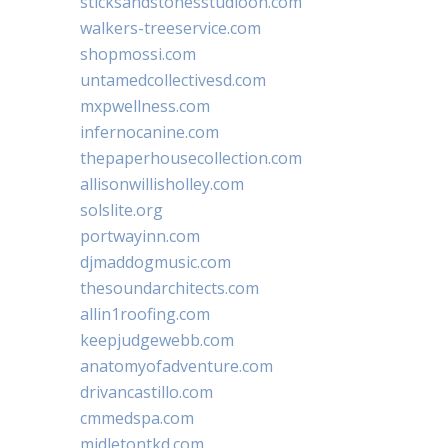
sticksandstonesstudiooh.com
walkers-treeservice.com
shopmossi.com
untamedcollectivesd.com
mxpwellness.com
infernocanine.com
thepaperhousecollection.com
allisonwillisholley.com
solslite.org
portwayinn.com
djmaddogmusic.com
thesoundarchitects.com
allin1roofing.com
keepjudgewebb.com
anatomyofadventure.com
drivancastillo.com
cmmedspa.com
midletontkd.com