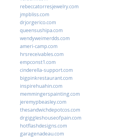
rebeccatorresjewelry.com
jmpbliss.com
drjorgerico.com
queensushipa.com
wendyweimerdds.com
ameri-camp.com
hrsreceivables.com
empconst1.com
cinderella-support.com
bigpinkrestaurant.com
inspirehuahin.com
memmingerspainting.com
jeremypbeasley.com
thesandwichdepotcos.com
drgiggleshouseofpain.com
hotflashdesigns.com
garagenadeau.com