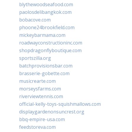
blythewoodseafood.com
paolosdelibangkok.com
bobacove.com
phoone24brookfield.com
mickeybarmama.com
roadwayconstructioninc.com
shopdragonflyboutique.com
sportszilla.org
batchprovisionsbar.com
brasserie-gobette.com
musicrearte.com
morseysfarms.com
riverviewtennis.com
official-kelly-toys-squishmallows.com
displaygardenonsuncrest.org
bbq-empire-usa.com
feedstoreva.com