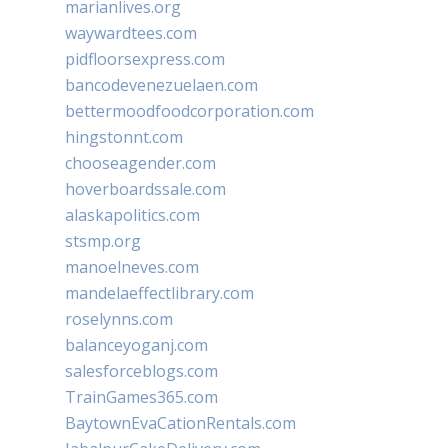
marianlives.org
waywardtees.com
pidfloorsexpress.com
bancodevenezuelaen.com
bettermoodfoodcorporation.com
hingstonnt.com
chooseagender.com
hoverboardssale.com
alaskapolitics.com
stsmp.org
manoelneves.com
mandelaeffectlibrary.com
roselynns.com
balanceyoganj.com
salesforceblogs.com
TrainGames365.com
BaytownEvaCationRentals.com