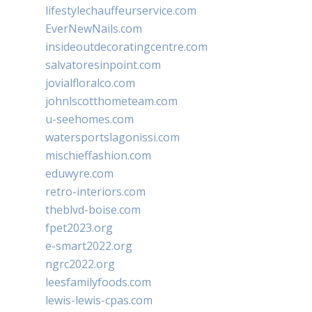
lifestylechauffeurservice.com
EverNewNails.com
insideoutdecoratingcentre.com
salvatoresinpoint.com
jovialfloralco.com
johnlscotthometeam.com
u-seehomes.com
watersportslagonissi.com
mischieffashion.com
eduwyre.com
retro-interiors.com
theblvd-boise.com
fpet2023.org
e-smart2022.org
ngrc2022.org
leesfamilyfoods.com
lewis-lewis-cpas.com