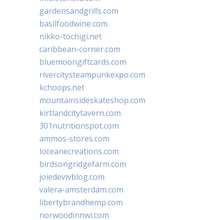
gardensandgrills.com
basilfoodwine.com
nikko-tochigi.net
caribbean-corner.com
bluemoongiftcards.com
rivercitysteampunkexpo.com
kchoops.net
mountainsideskateshop.com
kirtlandcitytavern.com
301nutritionspot.com
ammos-stores.com
loceanecreations.com
birdsongridgefarm.com
joiedevivblog.com
valera-amsterdam.com
libertybrandhemp.com
norwoodinnwi.com