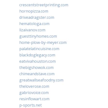
crescentstreetprinting.com
hornopizza.com
driveadragster.com
hematologa.com
lizaivanov.com
guesttinyhomes.com
home-plow-by-meyer.com
palatelatincuisine.com
blackdoglegacy.com
eatvivahouston.com
thebigshowok.com
chimeandstave.com
greatwallseafoodny.com
theloverose.com
gabriovoice.com
resinflowart.com
p-sports.net