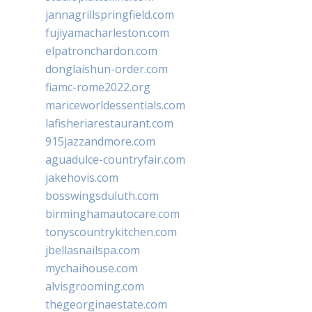
jannagrillspringfield.com
fujiyamacharleston.com
elpatronchardon.com
donglaishun-order.com
fiamc-rome2022.org
mariceworldessentials.com
lafisheriarestaurant.com
915jazzandmore.com
aguadulce-countryfair.com
jakehovis.com
bosswingsduluth.com
birminghamautocare.com
tonyscountrykitchen.com
jbellasnailspa.com
mychaihouse.com
alvisgrooming.com
thegeorginaestate.com