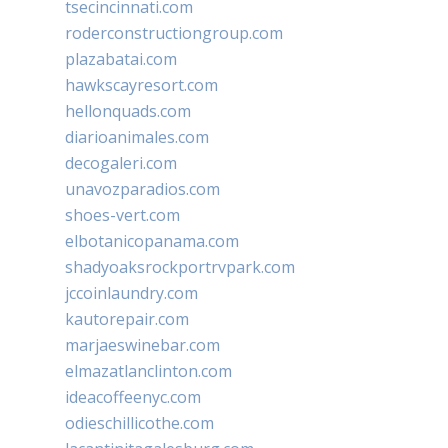
tsecincinnati.com
roderconstructiongroup.com
plazabatai.com
hawkscayresort.com
hellonquads.com
diarioanimales.com
decogaleri.com
unavozparadios.com
shoes-vert.com
elbotanicopanama.com
shadyoaksrockportrvpark.com
jccoinlaundry.com
kautorepair.com
marjaeswinebar.com
elmazatlanclinton.com
ideacoffeenyc.com
odieschillicothe.com