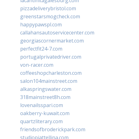
lacantinitagalesburg.com
pizzadeliverybristol.com
greenstarsmogcheck.com
happypawspl.com
callahansautoservicecenter.com
georgiascornermarket.com
perfectfit24-7.com
portugalprivatedriver.com
von-racer.com
coffeeshopcharleston.com
salon104mainstreet.com
alkaspringswater.com
318mainstreet8h.com
lovenailsspari.com
oakberry-kuwait.com
quartzliterary.com
friendsofbroderickpark.com
studiopiattellina.com