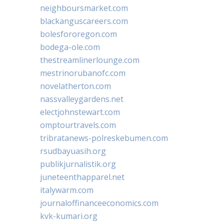
neighboursmarket.com
blackanguscareers.com
bolesfororegon.com
bodega-ole.com
thestreamlinerlounge.com
mestrinorubanofc.com
novelatherton.com
nassvalleygardens.net
electjohnstewart.com
omptourtravels.com
tribratanews-polreskebumen.com
rsudbayuasih.org
publikjurnalistik.org
juneteenthapparel.net
italywarm.com
journaloffinanceeconomics.com
kvk-kumari.org