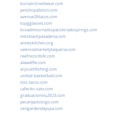
korsairstreetwear.com
petshopallston.com
avenue26tacos.com
topgglasses.com
broadmoornailsspacoloradosprings.com
missblackpasadena.com
anneskitchen.org
valenciamarketytaqueria.com
reefrecordsllc.com
alawaffle.com
aryouthfishing.com
united-basketball.com
tios-tacos.com
cafecito-satx.com
graduacionviu2023.com
pecanjackstogo.com
zengardendayspa.com