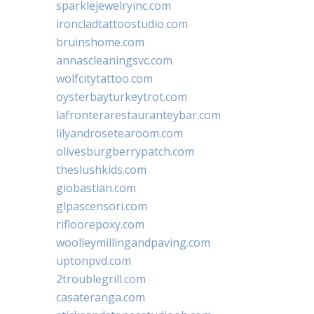
sparklejewelryinc.com
ironcladtattoostudio.com
bruinshome.com
annascleaningsvc.com
wolfcitytattoo.com
oysterbayturkeytrot.com
lafronterarestauranteybar.com
lilyandrosetearoom.com
olivesburgberrypatch.com
theslushkids.com
giobastian.com
glpascensori.com
rifloorepoxy.com
woolleymillingandpaving.com
uptonpvd.com
2troublegrill.com
casateranga.com