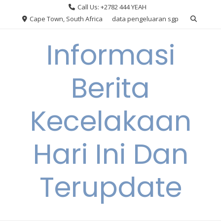
Skip
Call Us: +2782 444 YEAH
to
Cape Town, South Africa
data pengeluaran sgp
content
Informasi
Berita
Kecelakaan
Hari Ini Dan
Terupdate