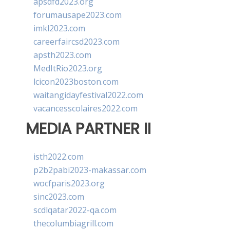
apsdfd2023.org
forumausape2023.com
imkl2023.com
careerfaircsd2023.com
apsth2023.com
MedItRio2023.org
lcicon2023boston.com
waitangidayfestival2022.com
vacancesscolaires2022.com
MEDIA PARTNER II
isth2022.com
p2b2pabi2023-makassar.com
wocfparis2023.org
sinc2023.com
scdlqatar2022-qa.com
thecolumbiagrill.com