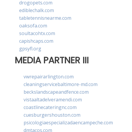
drogopets.com
ediblechalk.com
tabletennisnearme.com
oaksofa.com
soultacohtx.com
capishcaps.com
gpsyfl.org
MEDIA PARTNER III
vwrepairarlington.com
cleaningservicebaltimore-md.com
beckslandscapeandfence.com
vistaaltadelveramendi.com
coastlinecateringnc.com
cuesburgershouston.com
psicologiaespecializadaencampeche.com
dmtacos.com