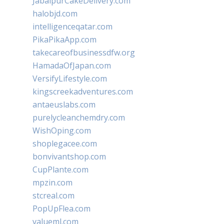
JabalpurCakeDelivery.com
halobjd.com
intelligenceqatar.com
PikaPikaApp.com
takecareofbusinessdfw.org
HamadaOfJapan.com
VersifyLifestyle.com
kingscreekadventures.com
antaeuslabs.com
purelycleanchemdry.com
WishOping.com
shoplegacee.com
bonvivantshop.com
CupPlante.com
mpzin.com
stcreal.com
PopUpFlea.com
valueml.com