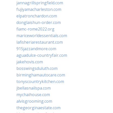
jannagrillspringfield.com
fujiyamacharleston.com
elpatronchardon.com
donglaishun-order.com
fiamc-rome2022.org
mariceworldessentials.com
lafisheriarestaurant.com
915jazzandmore.com
aguadulce-countryfair.com
jakehovis.com
bosswingsduluth.com
birminghamautocare.com
tonyscountrykitchen.com
jbellasnailspa.com
mychaihouse.com
alvisgrooming.com
thegeorginaestate.com