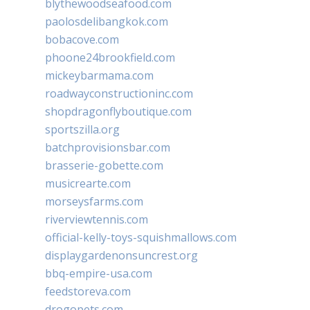
blythewoodseafood.com
paolosdelibangkok.com
bobacove.com
phoone24brookfield.com
mickeybarmama.com
roadwayconstructioninc.com
shopdragonflyboutique.com
sportszilla.org
batchprovisionsbar.com
brasserie-gobette.com
musicrearte.com
morseysfarms.com
riverviewtennis.com
official-kelly-toys-squishmallows.com
displaygardenonsuncrest.org
bbq-empire-usa.com
feedstoreva.com
drogopets.com