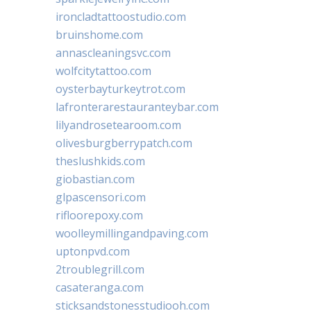
ironcladtattoostudio.com
bruinshome.com
annascleaningsvc.com
wolfcitytattoo.com
oysterbayturkeytrot.com
lafronterarestauranteybar.com
lilyandrosetearoom.com
olivesburgberrypatch.com
theslushkids.com
giobastian.com
glpascensori.com
rifloorepoxy.com
woolleymillingandpaving.com
uptonpvd.com
2troublegrill.com
casateranga.com
sticksandstonesstudiooh.com