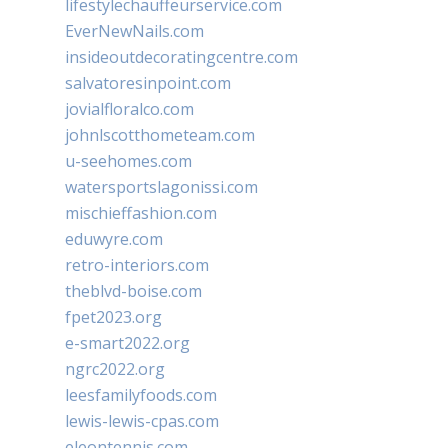
lifestylechauffeurservice.com
EverNewNails.com
insideoutdecoratingcentre.com
salvatoresinpoint.com
jovialfloralco.com
johnlscotthometeam.com
u-seehomes.com
watersportslagonissi.com
mischieffashion.com
eduwyre.com
retro-interiors.com
theblvd-boise.com
fpet2023.org
e-smart2022.org
ngrc2022.org
leesfamilyfoods.com
lewis-lewis-cpas.com
eleontennis.com