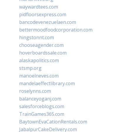
waywardtees.com
pidfloorsexpress.com
bancodevenezuelaen.com
bettermoodfoodcorporation.com
hingstonnt.com
chooseagender.com
hoverboardssale.com
alaskapolitics.com
stsmp.org
manoelneves.com
mandelaeffectlibrary.com
roselynns.com
balanceyoganj.com
salesforceblogs.com
TrainGames365.com
BaytownEvaCationRentals.com
JabalpurCakeDelivery.com