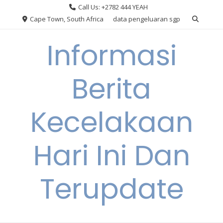
Skip
Call Us: +2782 444 YEAH
to
Cape Town, South Africa
data pengeluaran sgp
content
Informasi
Berita
Kecelakaan
Hari Ini Dan
Terupdate