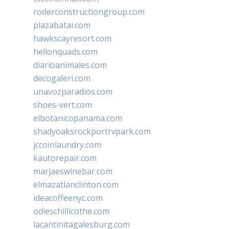
roderconstructiongroup.com
plazabatai.com
hawkscayresort.com
hellonquads.com
diarioanimales.com
decogaleri.com
unavozparadios.com
shoes-vert.com
elbotanicopanama.com
shadyoaksrockportrvpark.com
jccoinlaundry.com
kautorepair.com
marjaeswinebar.com
elmazatlanclinton.com
ideacoffeenyc.com
odieschillicothe.com
lacantinitagalesburg.com