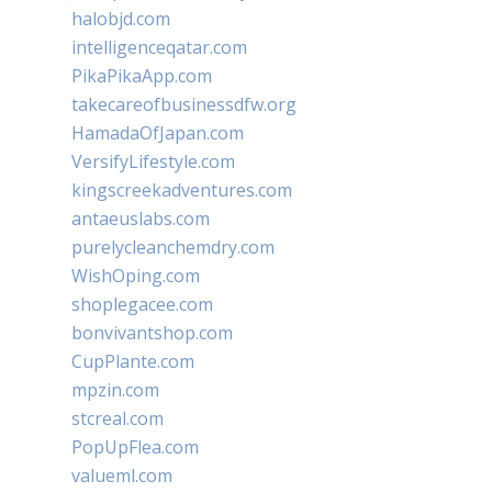
halobjd.com
intelligenceqatar.com
PikaPikaApp.com
takecareofbusinessdfw.org
HamadaOfJapan.com
VersifyLifestyle.com
kingscreekadventures.com
antaeuslabs.com
purelycleanchemdry.com
WishOping.com
shoplegacee.com
bonvivantshop.com
CupPlante.com
mpzin.com
stcreal.com
PopUpFlea.com
valueml.com