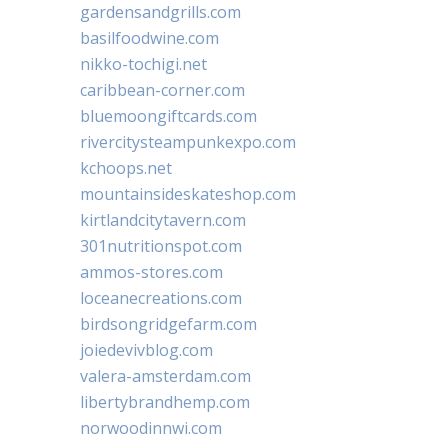
gardensandgrills.com
basilfoodwine.com
nikko-tochigi.net
caribbean-corner.com
bluemoongiftcards.com
rivercitysteampunkexpo.com
kchoops.net
mountainsideskateshop.com
kirtlandcitytavern.com
301nutritionspot.com
ammos-stores.com
loceanecreations.com
birdsongridgefarm.com
joiedevivblog.com
valera-amsterdam.com
libertybrandhemp.com
norwoodinnwi.com