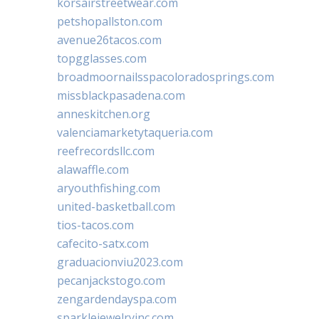
korsairstreetwear.com
petshopallston.com
avenue26tacos.com
topgglasses.com
broadmoornailsspacoloradosprings.com
missblackpasadena.com
anneskitchen.org
valenciamarketytaqueria.com
reefrecordsllc.com
alawaffle.com
aryouthfishing.com
united-basketball.com
tios-tacos.com
cafecito-satx.com
graduacionviu2023.com
pecanjackstogo.com
zengardendayspa.com
sparklejewelryinc.com