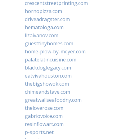
crescentstreetprinting.com
hornopizza.com
driveadragster.com
hematologa.com
lizaivanov.com
guesttinyhomes.com
home-plow-by-meyer.com
palatelatincuisine.com
blackdoglegacy.com
eatvivahouston.com
thebigshowok.com
chimeandstave.com
greatwallseafoodny.com
theloverose.com
gabriovoice.com
resinflowart.com
p-sports.net