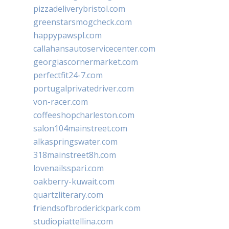
pizzadeliverybristol.com
greenstarsmogcheck.com
happypawspl.com
callahansautoservicecenter.com
georgiascornermarket.com
perfectfit24-7.com
portugalprivatedriver.com
von-racer.com
coffeeshopcharleston.com
salon104mainstreet.com
alkaspringswater.com
318mainstreet8h.com
lovenailsspari.com
oakberry-kuwait.com
quartzliterary.com
friendsofbroderickpark.com
studiopiattellina.com