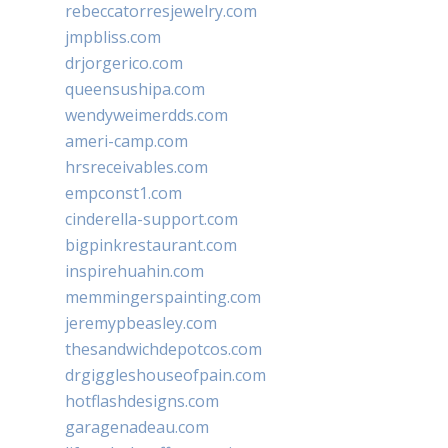
rebeccatorresjewelry.com
jmpbliss.com
drjorgerico.com
queensushipa.com
wendyweimerdds.com
ameri-camp.com
hrsreceivables.com
empconst1.com
cinderella-support.com
bigpinkrestaurant.com
inspirehuahin.com
memmingerspainting.com
jeremypbeasley.com
thesandwichdepotcos.com
drgiggleshouseofpain.com
hotflashdesigns.com
garagenadeau.com