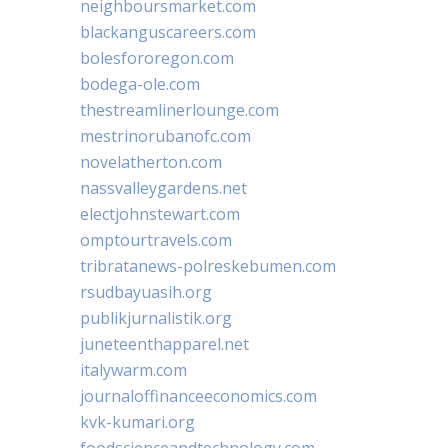
neighboursmarket.com
blackanguscareers.com
bolesfororegon.com
bodega-ole.com
thestreamlinerlounge.com
mestrinorubanofc.com
novelatherton.com
nassvalleygardens.net
electjohnstewart.com
omptourtravels.com
tribratanews-polreskebumen.com
rsudbayuasih.org
publikjurnalistik.org
juneteenthapparel.net
italywarm.com
journaloffinanceeconomics.com
kvk-kumari.org
foodscienceandtechnology.com