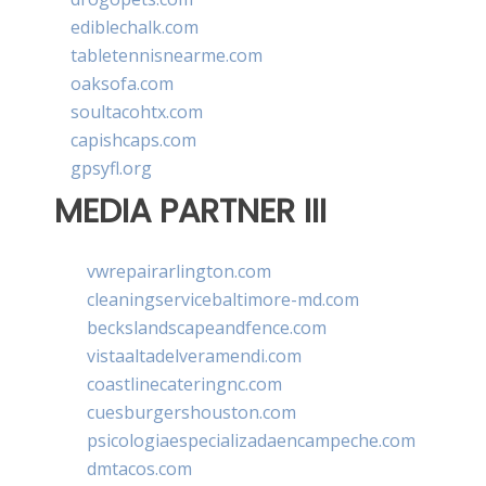
ediblechalk.com
tabletennisnearme.com
oaksofa.com
soultacohtx.com
capishcaps.com
gpsyfl.org
MEDIA PARTNER III
vwrepairarlington.com
cleaningservicebaltimore-md.com
beckslandscapeandfence.com
vistaaltadelveramendi.com
coastlinecateringnc.com
cuesburgershouston.com
psicologiaespecializadaencampeche.com
dmtacos.com