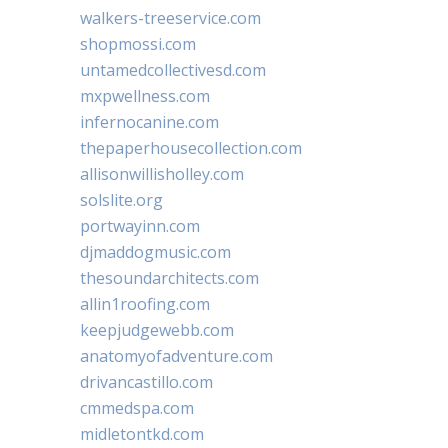
walkers-treeservice.com
shopmossi.com
untamedcollectivesd.com
mxpwellness.com
infernocanine.com
thepaperhousecollection.com
allisonwillisholley.com
solslite.org
portwayinn.com
djmaddogmusic.com
thesoundarchitects.com
allin1roofing.com
keepjudgewebb.com
anatomyofadventure.com
drivancastillo.com
cmmedspa.com
midletontkd.com