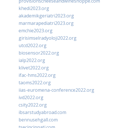
provisionscheeseandwineshoppe.com
khedi2023.org
akademikgeriatri2023.org
marmarapediatri2023.org
emchie2023.org
girisimselradyoloji2022.org
utcd2022.org
biosensor2022.org
ialp2022.org
klivet2022.org
ifac-hms2022.org
taoms2022.org
iias-euromena-conference2022.org
ivd2022.org
csity2022.org
ibsarstudyabroad.com
bennusehgall.com
tsecincinnati.com