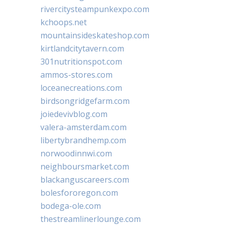
rivercitysteampunkexpo.com
kchoops.net
mountainsideskateshop.com
kirtlandcitytavern.com
301nutritionspot.com
ammos-stores.com
loceanecreations.com
birdsongridgefarm.com
joiedevivblog.com
valera-amsterdam.com
libertybrandhemp.com
norwoodinnwi.com
neighboursmarket.com
blackanguscareers.com
bolesfororegon.com
bodega-ole.com
thestreamlinerlounge.com