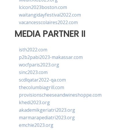
lcicon2023boston.com
waitangidayfestival2022.com
vacancesscolaires2022.com
MEDIA PARTNER II
isth2022.com
p2b2pabi2023-makassar.com
wocfparis2023.org
sinc2023.com
scdlqatar2022-qa.com
thecolumbiagrill.com
provisionscheeseandwineshoppe.com
khedi2023.org
akademikgeriatri2023.org
marmarapediatri2023.org
emchie2023.org