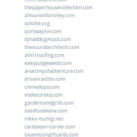
thepaperhousecollection.com
allisonwillisholley.com
solslite.org
portwayinn.com
djmaddogmusic.com
thesoundarchitects.com
allin1roofing.com
keepjudgewebb.com
anatomyofadventure.com
drivancastillo.com
cmmedspa.com
midletontkd.com
gardensandgrills.com
basilfoodwine.com
nikko-tochigi.net
caribbean-corner.com
bluemoongiftcards.com