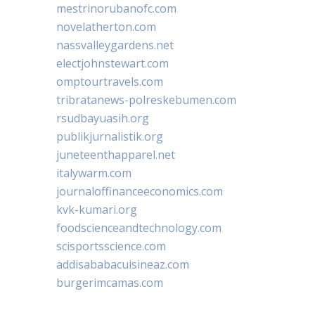
mestrinorubanofc.com
novelatherton.com
nassvalleygardens.net
electjohnstewart.com
omptourtravels.com
tribratanews-polreskebumen.com
rsudbayuasih.org
publikjurnalistik.org
juneteenthapparel.net
italywarm.com
journaloffinanceeconomics.com
kvk-kumari.org
foodscienceandtechnology.com
scisportsscience.com
addisababacuisineaz.com
burgerimcamas.com