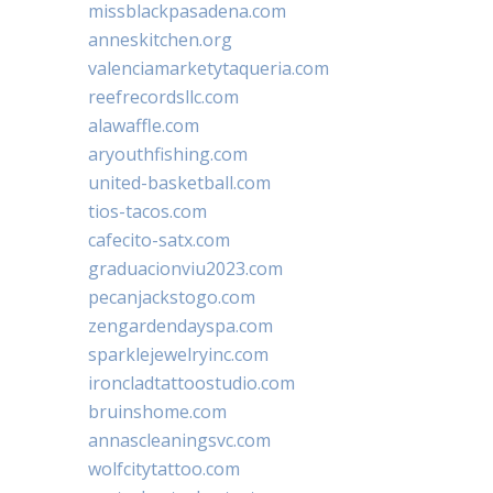
missblackpasadena.com
anneskitchen.org
valenciamarketytaqueria.com
reefrecordsllc.com
alawaffle.com
aryouthfishing.com
united-basketball.com
tios-tacos.com
cafecito-satx.com
graduacionviu2023.com
pecanjackstogo.com
zengardendayspa.com
sparklejewelryinc.com
ironcladtattoostudio.com
bruinshome.com
annascleaningsvc.com
wolfcitytattoo.com