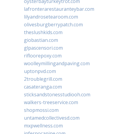
oysterbayturkeytrot.com
lafronterarestauranteybar.com
lilyandrosetearoom.com
olivesburgberrypatch.com
theslushkids.com
giobastian.com
glpascensori.com
rifloorepoxy.com
woolleymillingandpaving.com
uptonpvd.com
2troublegrill.com
casateranga.com
sticksandstonesstudiooh.com
walkers-treeservice.com
shopmossi.com
untamedcollectivesd.com
mxpwellness.com
infernocanine.com