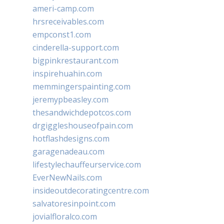
ameri-camp.com
hrsreceivables.com
empconst1.com
cinderella-support.com
bigpinkrestaurant.com
inspirehuahin.com
memmingerspainting.com
jeremypbeasley.com
thesandwichdepotcos.com
drgiggleshouseofpain.com
hotflashdesigns.com
garagenadeau.com
lifestylechauffeurservice.com
EverNewNails.com
insideoutdecoratingcentre.com
salvatoresinpoint.com
jovialfloralco.com