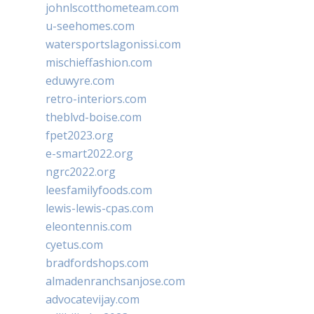
johnlscotthometeam.com
u-seehomes.com
watersportslagonissi.com
mischieffashion.com
eduwyre.com
retro-interiors.com
theblvd-boise.com
fpet2023.org
e-smart2022.org
ngrc2022.org
leesfamilyfoods.com
lewis-lewis-cpas.com
eleontennis.com
cyetus.com
bradfordshops.com
almadenranchsanjose.com
advocatevijay.com