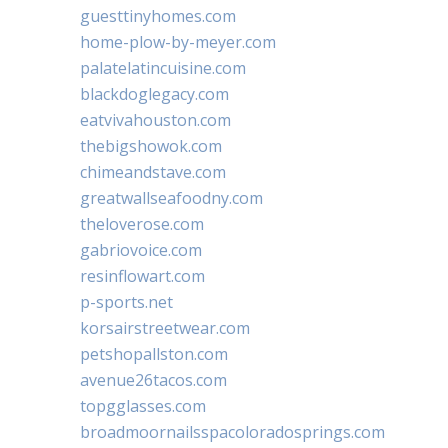
guesttinyhomes.com
home-plow-by-meyer.com
palatelatincuisine.com
blackdoglegacy.com
eatvivahouston.com
thebigshowok.com
chimeandstave.com
greatwallseafoodny.com
theloverose.com
gabriovoice.com
resinflowart.com
p-sports.net
korsairstreetwear.com
petshopallston.com
avenue26tacos.com
topgglasses.com
broadmoornailsspacoloradosprings.com