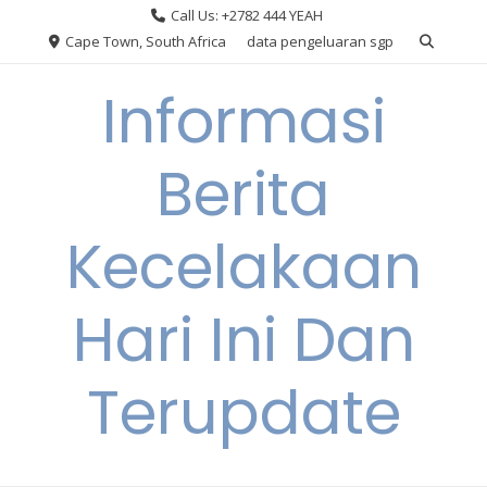
Skip
Call Us: +2782 444 YEAH
to
Cape Town, South Africa
data pengeluaran sgp
content
Informasi
Berita
Kecelakaan
Hari Ini Dan
Terupdate