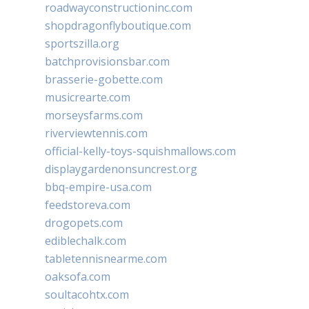
roadwayconstructioninc.com
shopdragonflyboutique.com
sportszilla.org
batchprovisionsbar.com
brasserie-gobette.com
musicrearte.com
morseysfarms.com
riverviewtennis.com
official-kelly-toys-squishmallows.com
displaygardenonsuncrest.org
bbq-empire-usa.com
feedstoreva.com
drogopets.com
ediblechalk.com
tabletennisnearme.com
oaksofa.com
soultacohtx.com