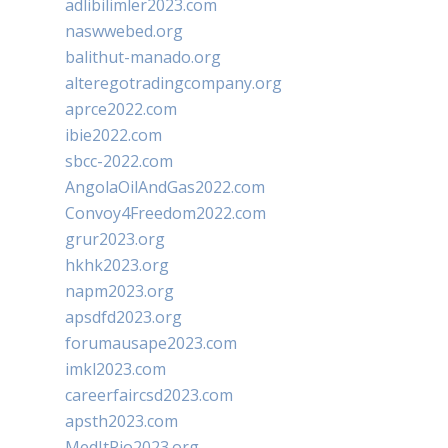
adlibilimler2023.com
naswwebed.org
balithut-manado.org
alteregotradingcompany.org
aprce2022.com
ibie2022.com
sbcc-2022.com
AngolaOilAndGas2022.com
Convoy4Freedom2022.com
grur2023.org
hkhk2023.org
napm2023.org
apsdfd2023.org
forumausape2023.com
imkl2023.com
careerfaircsd2023.com
apsth2023.com
MedItRio2023.org