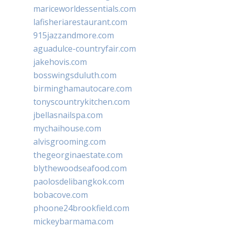
mariceworldessentials.com
lafisheriarestaurant.com
915jazzandmore.com
aguadulce-countryfair.com
jakehovis.com
bosswingsduluth.com
birminghamautocare.com
tonyscountrykitchen.com
jbellasnailspa.com
mychaihouse.com
alvisgrooming.com
thegeorginaestate.com
blythewoodseafood.com
paolosdelibangkok.com
bobacove.com
phoone24brookfield.com
mickeybarmama.com