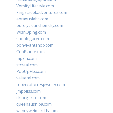
VersifyLifestyle.com
kingscreekadventures.com
antaeuslabs.com
purelycleanchemdry.com
WishOping.com
shoplegacee.com
bonvivantshop.com
CupPlante.com
mpzin.com
stcreal.com
PopUpFlea.com
valueml.com
rebeccatorresjewelry.com
jmpbliss.com
drjorgerico.com
queensushipa.com
wendyweimerdds.com