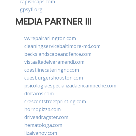
capishcaps.com
gpsyfl.org
MEDIA PARTNER III
vwrepairarlington.com
cleaningservicebaltimore-md.com
beckslandscapeandfence.com
vistaaltadelveramendi.com
coastlinecateringnc.com
cuesburgershouston.com
psicologiaespecializadaencampeche.com
dmtacos.com
crescentstreetprinting.com
hornopizza.com
driveadragster.com
hematologa.com
lizaivanov.com