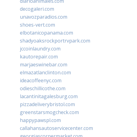
diarioanimales.com
decogaleri.com
unavozparadios.com
shoes-vert.com
elbotanicopanama.com
shadyoaksrockportrvpark.com
jccoinlaundry.com
kautorepair.com
marjaeswinebar.com
elmazatlanclinton.com
ideacoffeenyc.com
odieschillicothe.com
lacantinitagalesburg.com
pizzadeliverybristol.com
greenstarsmogcheck.com
happypawspl.com
callahansautoservicecenter.com
georgiascornermarket.com