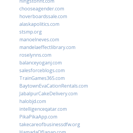
hingstonnt.com
chooseagender.com
hoverboardssale.com
alaskapolitics.com
stsmp.org
manoelneves.com
mandelaeffectlibrary.com
roselynns.com
balanceyoganj.com
salesforceblogs.com
TrainGames365.com
BaytownEvaCationRentals.com
JabalpurCakeDelivery.com
halobjd.com
intelligenceqatar.com
PikaPikaApp.com
takecareofbusinessdfw.org
HamadaOfJapan.com