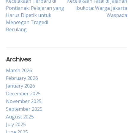
Post
Kecelakaan Terbaru di
Kecelakaan Fatal di Jalanan
Pontianak: Pelajaran yang
Ibukota: Warga Jakarta
Harus Dipetik untuk
Waspada
navigation
Mencegah Tragedi
Berulang
Archives
March 2026
February 2026
January 2026
December 2025
November 2025
September 2025
August 2025
July 2025
June 2025