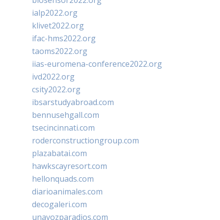
biosensor2022.org
ialp2022.org
klivet2022.org
ifac-hms2022.org
taoms2022.org
iias-euromena-conference2022.org
ivd2022.org
csity2022.org
ibsarstudyabroad.com
bennusehgall.com
tsecincinnati.com
roderconstructiongroup.com
plazabatai.com
hawkscayresort.com
hellonquads.com
diarioanimales.com
decogaleri.com
unavozparadios.com