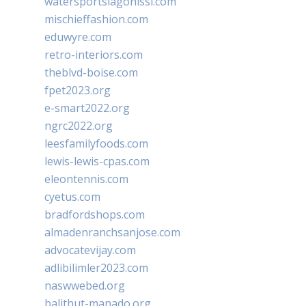
watersportslagonissi.com
mischieffashion.com
eduwyre.com
retro-interiors.com
theblvd-boise.com
fpet2023.org
e-smart2022.org
ngrc2022.org
leesfamilyfoods.com
lewis-lewis-cpas.com
eleontennis.com
cyetus.com
bradfordshops.com
almadenranchsanjose.com
advocatevijay.com
adlibilimler2023.com
naswwebed.org
balithut-manado.org