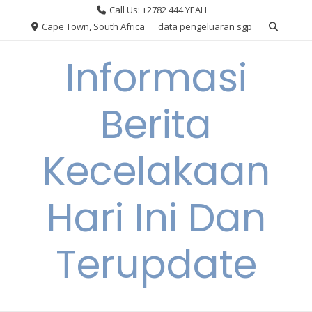
Skip
Call Us: +2782 444 YEAH
to
Cape Town, South Africa
data pengeluaran sgp
content
Informasi
Berita
Kecelakaan
Hari Ini Dan
Terupdate