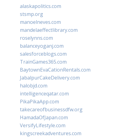
alaskapolitics.com
stsmp.org
manoelneves.com
mandelaeffectlibrary.com
roselynns.com
balanceyoganj.com
salesforceblogs.com
TrainGames365.com
BaytownEvaCationRentals.com
JabalpurCakeDelivery.com
halobjd.com
intelligenceqatar.com
PikaPikaApp.com
takecareofbusinessdfw.org
HamadaOfJapan.com
VersifyLifestyle.com
kingscreekadventures.com