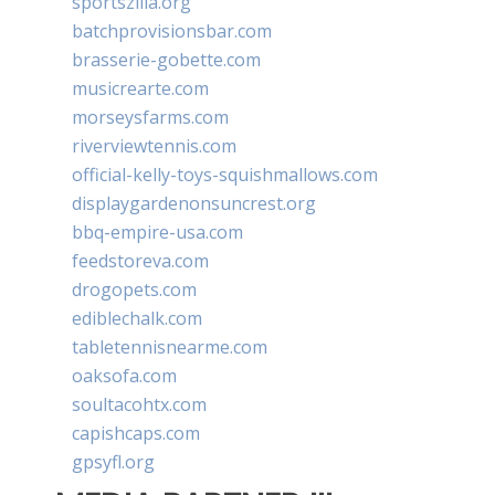
sportszilla.org
batchprovisionsbar.com
brasserie-gobette.com
musicrearte.com
morseysfarms.com
riverviewtennis.com
official-kelly-toys-squishmallows.com
displaygardenonsuncrest.org
bbq-empire-usa.com
feedstoreva.com
drogopets.com
ediblechalk.com
tabletennisnearme.com
oaksofa.com
soultacohtx.com
capishcaps.com
gpsyfl.org