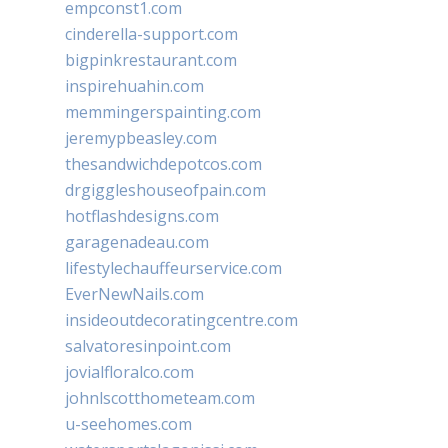
empconst1.com
cinderella-support.com
bigpinkrestaurant.com
inspirehuahin.com
memmingerspainting.com
jeremypbeasley.com
thesandwichdepotcos.com
drgiggleshouseofpain.com
hotflashdesigns.com
garagenadeau.com
lifestylechauffeurservice.com
EverNewNails.com
insideoutdecoratingcentre.com
salvatoresinpoint.com
jovialfloralco.com
johnlscotthometeam.com
u-seehomes.com