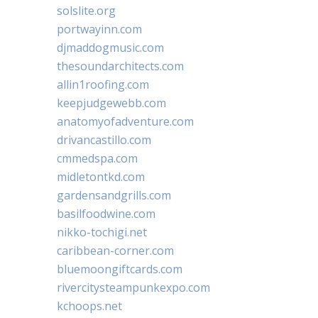
solslite.org
portwayinn.com
djmaddogmusic.com
thesoundarchitects.com
allin1roofing.com
keepjudgewebb.com
anatomyofadventure.com
drivancastillo.com
cmmedspa.com
midletontkd.com
gardensandgrills.com
basilfoodwine.com
nikko-tochigi.net
caribbean-corner.com
bluemoongiftcards.com
rivercitysteampunkexpo.com
kchoops.net