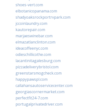
shoes-vert.com
elbotanicopanama.com
shadyoaksrockportrvpark.com
jccoinlaundry.com
kautorepair.com
marjaeswinebar.com
elmazatlanclinton.com
ideacoffeenyc.com
odieschillicothe.com
lacantinitagalesburg.com
pizzadeliverybristol.com
greenstarsmogcheck.com
happypawspl.com
callahansautoservicecenter.com
georgiascornermarket.com
perfectfit24-7.com
portugalprivatedriver.com