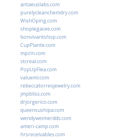
antaeuslabs.com
purelycleanchemdry.com
WishOping.com
shoplegacee.com
bonvivantshop.com
CupPlante.com
mpzin.com
stcreal.com
PopUpFlea.com
valueml.com
rebeccatorresjewelry.com
jmpbliss.com
drjorgerico.com
queensushipa.com
wendyweimerdds.com
ameri-camp.com
hrsreceivables.com