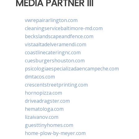
MEDIA PARTNER III
vwrepairarlington.com
cleaningservicebaltimore-md.com
beckslandscapeandfence.com
vistaaltadelveramendi.com
coastlinecateringnc.com
cuesburgershouston.com
psicologiaespecializadaencampeche.com
dmtacos.com
crescentstreetprinting.com
hornopizza.com
driveadragster.com
hematologa.com
lizaivanov.com
guesttinyhomes.com
home-plow-by-meyer.com