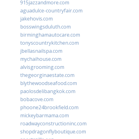
915jazzandmore.com
aguadulce-countryfair.com
jakehovis.com
bosswingsduluth.com
birminghamautocare.com
tonyscountrykitchen.com
jbellasnailspa.com
mychaihouse.com
alvisgrooming.com
thegeorginaestate.com
blythewoodseafood.com
paolosdelibangkok.com
bobacove.com
phoone24brookfield.com
mickeybarmama.com
roadwayconstructioninc.com
shopdragonflyboutique.com