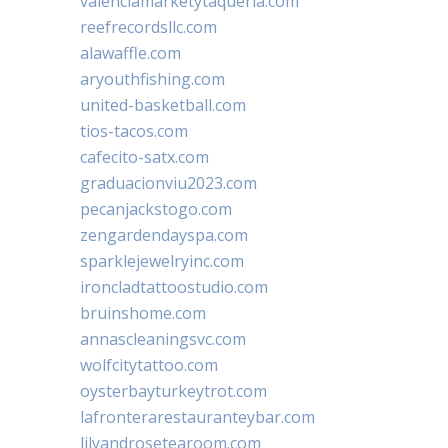
valenciamarketytaqueria.com
reefrecordsllc.com
alawaffle.com
aryouthfishing.com
united-basketball.com
tios-tacos.com
cafecito-satx.com
graduacionviu2023.com
pecanjackstogo.com
zengardendayspa.com
sparklejewelryinc.com
ironcladtattoostudio.com
bruinshome.com
annascleaningsvc.com
wolfcitytattoo.com
oysterbayturkeytrot.com
lafronterarestauranteybar.com
lilyandrosetearoom.com