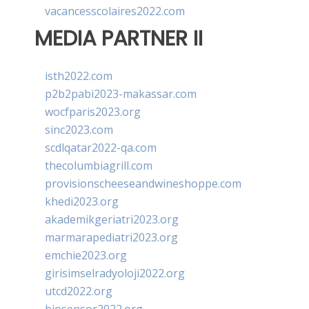
vacancesscolaires2022.com
MEDIA PARTNER II
isth2022.com
p2b2pabi2023-makassar.com
wocfparis2023.org
sinc2023.com
scdlqatar2022-qa.com
thecolumbiagrill.com
provisionscheeseandwineshoppe.com
khedi2023.org
akademikgeriatri2023.org
marmarapediatri2023.org
emchie2023.org
girisimselradyoloji2022.org
utcd2022.org