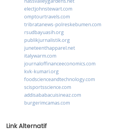
nassvalleygardens.net
electjohnstewart.com
omptourtravels.com
tribratanews-polreskebumen.com
rsudbayuasih.org
publikjurnalistik.org
juneteenthapparel.net
italywarm.com
journaloffinanceeconomics.com
kvk-kumari.org
foodscienceandtechnology.com
scisportsscience.com
addisababacuisineaz.com
burgerimcamas.com
Link Alternatif