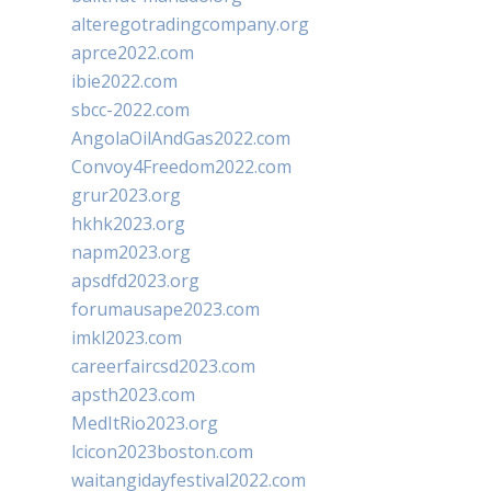
alteregotradingcompany.org
aprce2022.com
ibie2022.com
sbcc-2022.com
AngolaOilAndGas2022.com
Convoy4Freedom2022.com
grur2023.org
hkhk2023.org
napm2023.org
apsdfd2023.org
forumausape2023.com
imkl2023.com
careerfaircsd2023.com
apsth2023.com
MedItRio2023.org
lcicon2023boston.com
waitangidayfestival2022.com