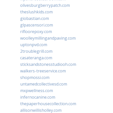
olivesburgberrypatch.com
theslushkids.com
giobastian.com
glpascensori.com
rifloorepoxy.com
woolleymillingandpaving.com
uptonpvd.com
2troublegrill.com
casateranga.com
sticksandstonesstudiooh.com
walkers-treeservice.com
shopmossi.com
untamedcollectivesd.com
mxpwellness.com
infernocanine.com
thepaperhousecollection.com
allisonwillisholley.com