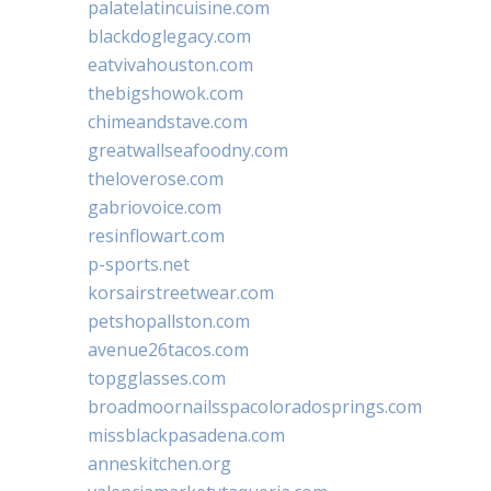
palatelatincuisine.com
blackdoglegacy.com
eatvivahouston.com
thebigshowok.com
chimeandstave.com
greatwallseafoodny.com
theloverose.com
gabriovoice.com
resinflowart.com
p-sports.net
korsairstreetwear.com
petshopallston.com
avenue26tacos.com
topgglasses.com
broadmoornailsspacoloradosprings.com
missblackpasadena.com
anneskitchen.org