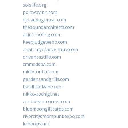
solslite.org
portwayinn.com
djmaddogmusic.com
thesoundarchitects.com
allin1roofing.com
keepjudgewebb.com
anatomyofadventure.com
drivancastillo.com
cmmedspa.com
midletontkd.com
gardensandgrills.com
basilfoodwine.com
nikko-tochigi.net
caribbean-corner.com
bluemoongiftcards.com
rivercitysteampunkexpo.com
kchoops.net