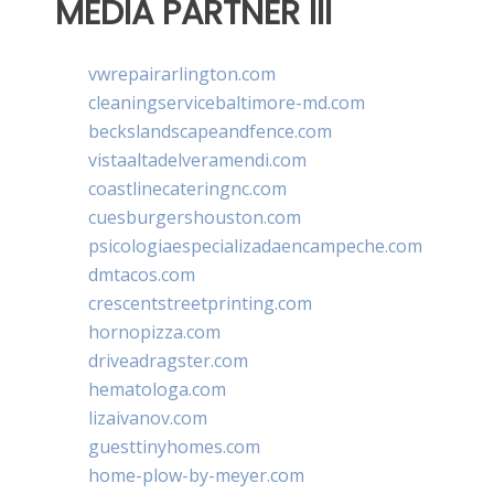
MEDIA PARTNER III
vwrepairarlington.com
cleaningservicebaltimore-md.com
beckslandscapeandfence.com
vistaaltadelveramendi.com
coastlinecateringnc.com
cuesburgershouston.com
psicologiaespecializadaencampeche.com
dmtacos.com
crescentstreetprinting.com
hornopizza.com
driveadragster.com
hematologa.com
lizaivanov.com
guesttinyhomes.com
home-plow-by-meyer.com