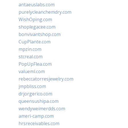
antaeuslabs.com
purelycleanchemdry.com
WishOping.com
shoplegacee.com
bonvivantshop.com
CupPlante.com
mpzin.com
stcreal.com
PopUpFlea.com
valueml.com
rebeccatorresjewelry.com
jmpbliss.com
drjorgerico.com
queensushipa.com
wendyweimerdds.com
ameri-camp.com
hrsreceivables.com