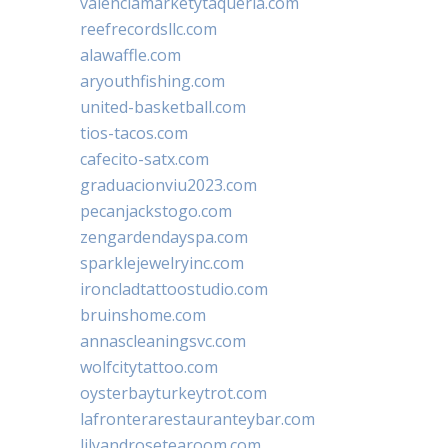
valenciamarketytaqueria.com
reefrecordsllc.com
alawaffle.com
aryouthfishing.com
united-basketball.com
tios-tacos.com
cafecito-satx.com
graduacionviu2023.com
pecanjackstogo.com
zengardendayspa.com
sparklejewelryinc.com
ironcladtattoostudio.com
bruinshome.com
annascleaningsvc.com
wolfcitytattoo.com
oysterbayturkeytrot.com
lafronterarestauranteybar.com
lilyandrosetearoom.com