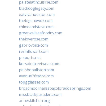
palatelatincuisine.com
blackdoglegacy.com
eatvivahouston.com
thebigshowok.com
chimeandstave.com
greatwallseafoodny.com
theloverose.com
gabriovoice.com
resinflowart.com
p-sports.net
korsairstreetwear.com
petshopallston.com
avenue26tacos.com
topgglasses.com
broadmoornailsspacoloradosprings.com
missblackpasadena.com
anneskitchen.org