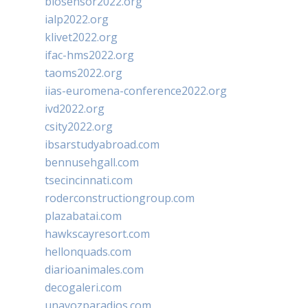
biosensor2022.org
ialp2022.org
klivet2022.org
ifac-hms2022.org
taoms2022.org
iias-euromena-conference2022.org
ivd2022.org
csity2022.org
ibsarstudyabroad.com
bennusehgall.com
tsecincinnati.com
roderconstructiongroup.com
plazabatai.com
hawkscayresort.com
hellonquads.com
diarioanimales.com
decogaleri.com
unavozparadios.com