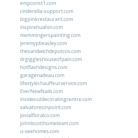
empconst1.com
cinderella-support.com
bigpinkrestaurant.com
inspirehuahin.com
memmingerspainting.com
jeremypbeasley.com
thesandwichdepotcos.com
drgiggleshouseofpain.com
hotflashdesigns.com
garagenadeau.com
lifestylechauffeurservice.com
EverNewNails.com
insideoutdecoratingcentre.com
salvatoresinpoint.com
jovialfloralco.com
johnlscotthometeam.com
u-seehomes.com