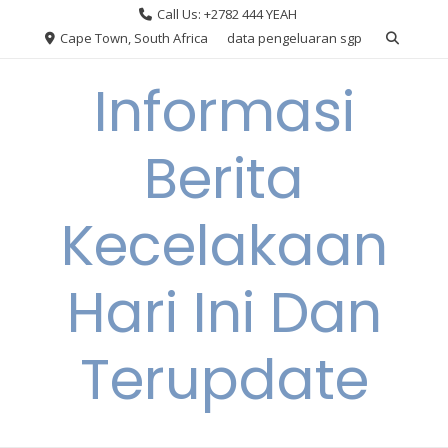
Skip
Call Us: +2782 444 YEAH
to
Cape Town, South Africa
data pengeluaran sgp
content
Informasi
Berita
Kecelakaan
Hari Ini Dan
Terupdate