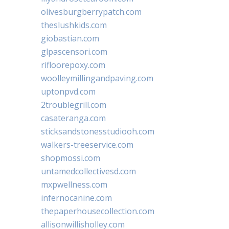
olivesburgberrypatch.com
theslushkids.com
giobastian.com
glpascensori.com
rifloorepoxy.com
woolleymillingandpaving.com
uptonpvd.com
2troublegrill.com
casateranga.com
sticksandstonesstudiooh.com
walkers-treeservice.com
shopmossi.com
untamedcollectivesd.com
mxpwellness.com
infernocanine.com
thepaperhousecollection.com
allisonwillisholley.com