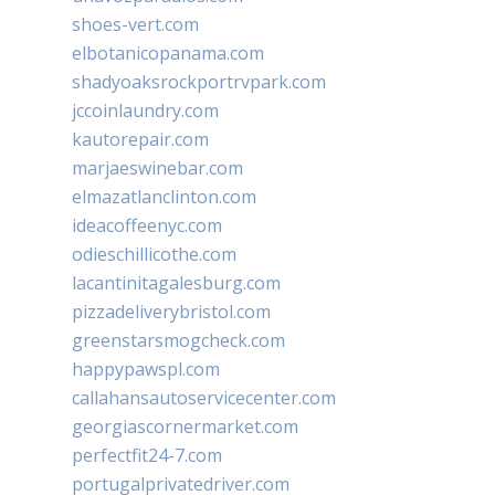
shoes-vert.com
elbotanicopanama.com
shadyoaksrockportrvpark.com
jccoinlaundry.com
kautorepair.com
marjaeswinebar.com
elmazatlanclinton.com
ideacoffeenyc.com
odieschillicothe.com
lacantinitagalesburg.com
pizzadeliverybristol.com
greenstarsmogcheck.com
happypawspl.com
callahansautoservicecenter.com
georgiascornermarket.com
perfectfit24-7.com
portugalprivatedriver.com