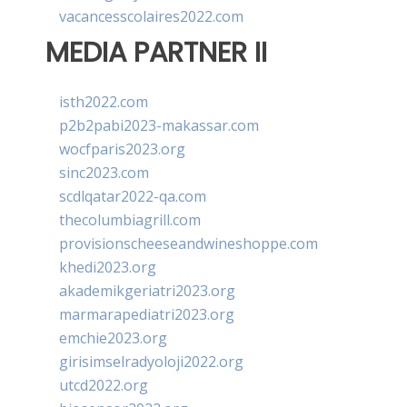
vacancesscolaires2022.com
MEDIA PARTNER II
isth2022.com
p2b2pabi2023-makassar.com
wocfparis2023.org
sinc2023.com
scdlqatar2022-qa.com
thecolumbiagrill.com
provisionscheeseandwineshoppe.com
khedi2023.org
akademikgeriatri2023.org
marmarapediatri2023.org
emchie2023.org
girisimselradyoloji2022.org
utcd2022.org