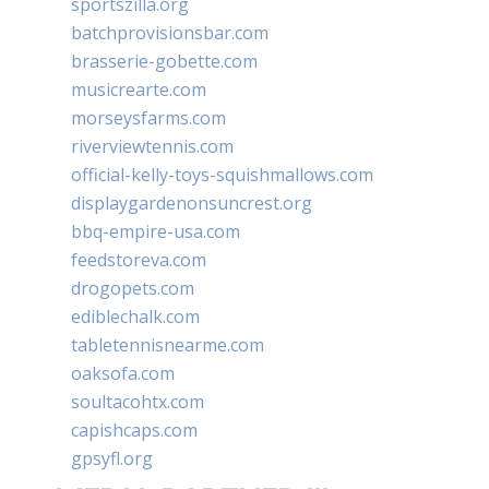
sportszilla.org
batchprovisionsbar.com
brasserie-gobette.com
musicrearte.com
morseysfarms.com
riverviewtennis.com
official-kelly-toys-squishmallows.com
displaygardenonsuncrest.org
bbq-empire-usa.com
feedstoreva.com
drogopets.com
ediblechalk.com
tabletennisnearme.com
oaksofa.com
soultacohtx.com
capishcaps.com
gpsyfl.org