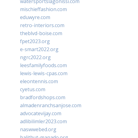
watersportslagonissi.com
mischieffashion.com
eduwyre.com
retro-interiors.com
theblvd-boise.com
fpet2023.org
e-smart2022.org
ngrc2022.org
leesfamilyfoods.com
lewis-lewis-cpas.com
eleontennis.com
cyetus.com
bradfordshops.com
almadenranchsanjose.com
advocatevijay.com
adlibilimler2023.com
naswwebed.org
balithut-manado.org