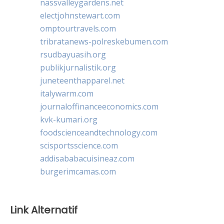
nassvalleygardens.net
electjohnstewart.com
omptourtravels.com
tribratanews-polreskebumen.com
rsudbayuasih.org
publikjurnalistik.org
juneteenthapparel.net
italywarm.com
journaloffinanceeconomics.com
kvk-kumari.org
foodscienceandtechnology.com
scisportsscience.com
addisababacuisineaz.com
burgerimcamas.com
Link Alternatif