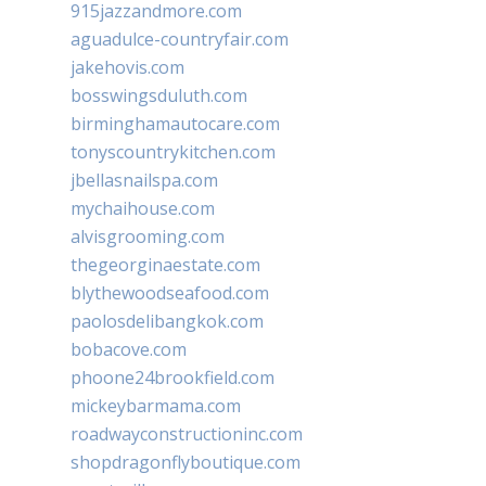
915jazzandmore.com
aguadulce-countryfair.com
jakehovis.com
bosswingsduluth.com
birminghamautocare.com
tonyscountrykitchen.com
jbellasnailspa.com
mychaihouse.com
alvisgrooming.com
thegeorginaestate.com
blythewoodseafood.com
paolosdelibangkok.com
bobacove.com
phoone24brookfield.com
mickeybarmama.com
roadwayconstructioninc.com
shopdragonflyboutique.com