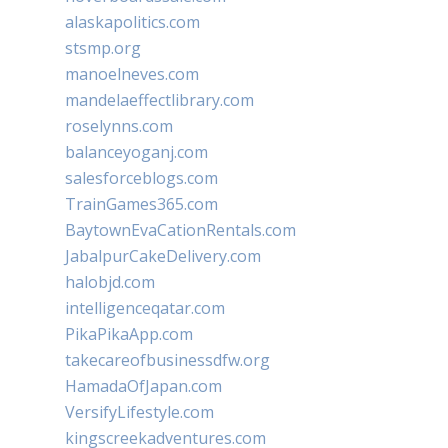
alaskapolitics.com
stsmp.org
manoelneves.com
mandelaeffectlibrary.com
roselynns.com
balanceyoganj.com
salesforceblogs.com
TrainGames365.com
BaytownEvaCationRentals.com
JabalpurCakeDelivery.com
halobjd.com
intelligenceqatar.com
PikaPikaApp.com
takecareofbusinessdfw.org
HamadaOfJapan.com
VersifyLifestyle.com
kingscreekadventures.com