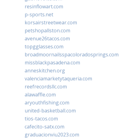
resinflowart.com
p-sports.net
korsairstreetwear.com
petshopallston.com
avenue26tacos.com
topgglasses.com
broadmoornailsspacoloradosprings.com
missblackpasadena.com
anneskitchen.org
valenciamarketytaqueria.com
reefrecordsllc.com
alawaffle.com
aryouthfishing.com
united-basketball.com
tios-tacos.com
cafecito-satx.com
graduacionviu2023.com