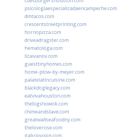
cuesburgershouston.com
psicologiaespecializadaencampeche.com
dmtacos.com
crescentstreetprinting.com
hornopizza.com
driveadragster.com
hematologa.com
lizaivanov.com
guesttinyhomes.com
home-plow-by-meyer.com
palatelatincuisine.com
blackdoglegacy.com
eatvivahouston.com
thebigshowok.com
chimeandstave.com
greatwallseafoodny.com
theloverose.com
gabriovoice.com