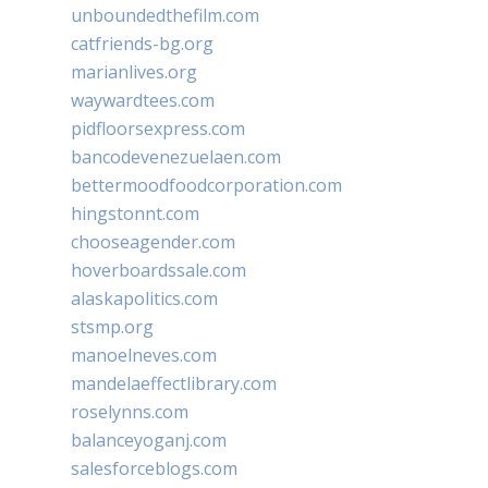
unboundedthefilm.com
catfriends-bg.org
marianlives.org
waywardtees.com
pidfloorsexpress.com
bancodevenezuelaen.com
bettermoodfoodcorporation.com
hingstonnt.com
chooseagender.com
hoverboardssale.com
alaskapolitics.com
stsmp.org
manoelneves.com
mandelaeffectlibrary.com
roselynns.com
balanceyoganj.com
salesforceblogs.com