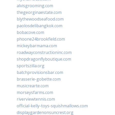
alvisgrooming.com
thegeorginaestate.com
blythewoodseafood.com
paolosdelibangkok.com
bobacove.com
phoone24brookfield.com
mickeybarmama.com
roadwayconstructioninc.com
shopdragonflyboutique.com
sportszilla.org
batchprovisionsbar.com
brasserie-gobette.com
musicrearte.com
morseysfarms.com
riverviewtennis.com
official-kelly-toys-squishmallows.com
displaygardenonsuncrest.org