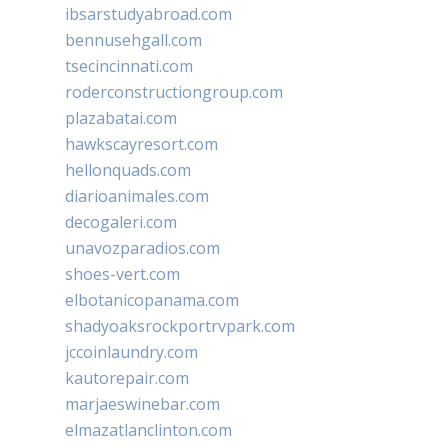
ibsarstudyabroad.com
bennusehgall.com
tsecincinnati.com
roderconstructiongroup.com
plazabatai.com
hawkscayresort.com
hellonquads.com
diarioanimales.com
decogaleri.com
unavozparadios.com
shoes-vert.com
elbotanicopanama.com
shadyoaksrockportrvpark.com
jccoinlaundry.com
kautorepair.com
marjaeswinebar.com
elmazatlanclinton.com