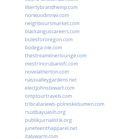
libertybrandhemp.com
norwoodinnwi.com
neighboursmarket.com
blackanguscareers.com
bolesfororegon.com
bodega-ole.com
thestreamlinerlounge.com
mestrinorubanofc.com
novelatherton.com
nassvalleygardens.net
electjohnstewart.com
omptourtravels.com
tribratanews-polreskebumen.com
rsudbayuasih.org
publikjurnalistik.org
juneteenthapparel.net
italywarm.com