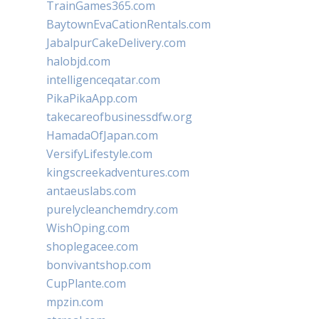
TrainGames365.com
BaytownEvaCationRentals.com
JabalpurCakeDelivery.com
halobjd.com
intelligenceqatar.com
PikaPikaApp.com
takecareofbusinessdfw.org
HamadaOfJapan.com
VersifyLifestyle.com
kingscreekadventures.com
antaeuslabs.com
purelycleanchemdry.com
WishOping.com
shoplegacee.com
bonvivantshop.com
CupPlante.com
mpzin.com