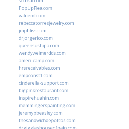
stcreal.com
PopUpFlea.com
valueml.com
rebeccatorresjewelry.com
jmpbliss.com
drjorgerico.com
queensushipa.com
wendyweimerdds.com
ameri-camp.com
hrsreceivables.com
empconst1.com
cinderella-support.com
bigpinkrestaurant.com
inspirehuahin.com
memmingerspainting.com
jeremypbeasley.com
thesandwichdepotcos.com
drgiggleshouseofpain.com