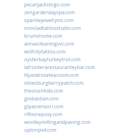
pecanjackstogo.com
zengardendayspa.com
sparklejewelryinc.com
ironcladtattoostudio.com
bruinshome.com
annascleaningsvc.com
wolfcitytattoo.com
oysterbayturkeytrot.com
lafronterarestauranteybar.com
lilyandrosetearoom.com
olivesburgberrypatch.com
theslushkids.com
giobastian.com
glpascensori.com
rifloorepoxy.com
woolleymillingandpaving.com
uptonpvd.com