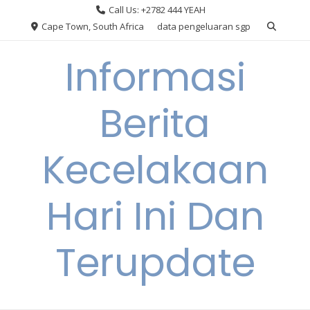
Skip
Call Us: +2782 444 YEAH
to
Cape Town, South Africa
data pengeluaran sgp
content
Informasi
Berita
Kecelakaan
Hari Ini Dan
Terupdate