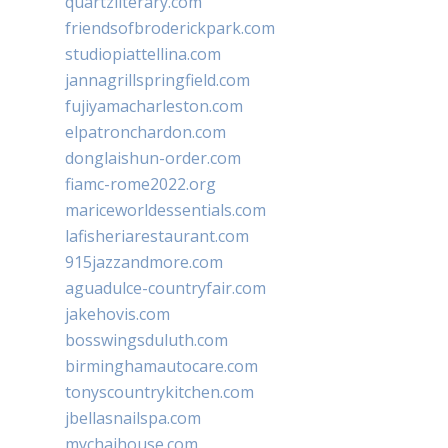
quartzliterary.com
friendsofbroderickpark.com
studiopiattellina.com
jannagrillspringfield.com
fujiyamacharleston.com
elpatronchardon.com
donglaishun-order.com
fiamc-rome2022.org
mariceworldessentials.com
lafisheriarestaurant.com
915jazzandmore.com
aguadulce-countryfair.com
jakehovis.com
bosswingsduluth.com
birminghamautocare.com
tonyscountrykitchen.com
jbellasnailspa.com
mychaihouse.com