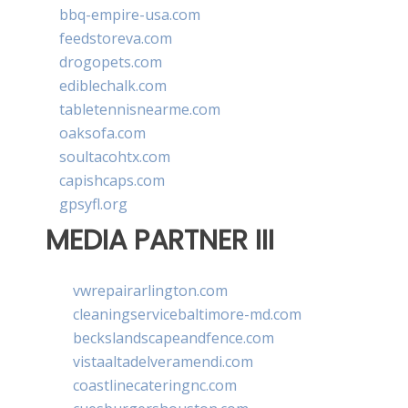
bbq-empire-usa.com
feedstoreva.com
drogopets.com
ediblechalk.com
tabletennisnearme.com
oaksofa.com
soultacohtx.com
capishcaps.com
gpsyfl.org
MEDIA PARTNER III
vwrepairarlington.com
cleaningservicebaltimore-md.com
beckslandscapeandfence.com
vistaaltadelveramendi.com
coastlinecateringnc.com