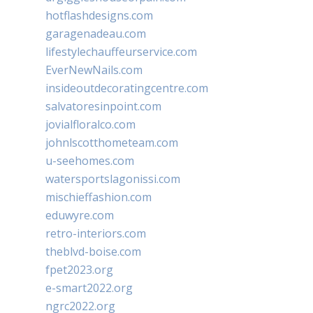
hotflashdesigns.com
garagenadeau.com
lifestylechauffeurservice.com
EverNewNails.com
insideoutdecoratingcentre.com
salvatoresinpoint.com
jovialfloralco.com
johnlscotthometeam.com
u-seehomes.com
watersportslagonissi.com
mischieffashion.com
eduwyre.com
retro-interiors.com
theblvd-boise.com
fpet2023.org
e-smart2022.org
ngrc2022.org