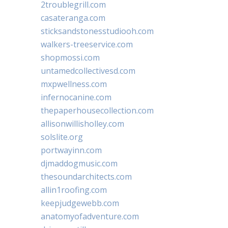
2troublegrill.com
casateranga.com
sticksandstonesstudiooh.com
walkers-treeservice.com
shopmossi.com
untamedcollectivesd.com
mxpwellness.com
infernocanine.com
thepaperhousecollection.com
allisonwillisholley.com
solslite.org
portwayinn.com
djmaddogmusic.com
thesoundarchitects.com
allin1roofing.com
keepjudgewebb.com
anatomyofadventure.com