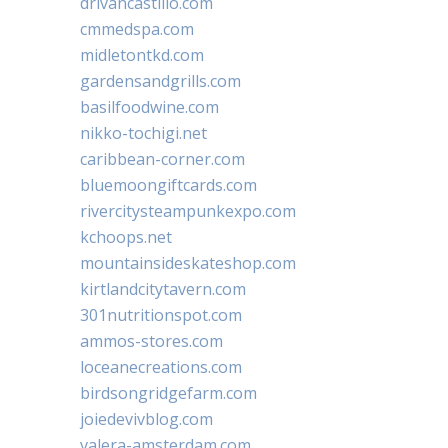
drivancastillo.com
cmmedspa.com
midletontkd.com
gardensandgrills.com
basilfoodwine.com
nikko-tochigi.net
caribbean-corner.com
bluemoongiftcards.com
rivercitysteampunkexpo.com
kchoops.net
mountainsideskateshop.com
kirtlandcitytavern.com
301nutritionspot.com
ammos-stores.com
loceanecreations.com
birdsongridgefarm.com
joiedevivblog.com
valera-amsterdam.com