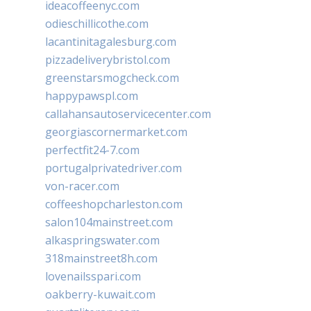
ideacoffeenyc.com
odieschillicothe.com
lacantinitagalesburg.com
pizzadeliverybristol.com
greenstarsmogcheck.com
happypawspl.com
callahansautoservicecenter.com
georgiascornermarket.com
perfectfit24-7.com
portugalprivatedriver.com
von-racer.com
coffeeshopcharleston.com
salon104mainstreet.com
alkaspringswater.com
318mainstreet8h.com
lovenailsspari.com
oakberry-kuwait.com