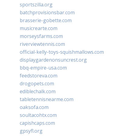
sportszilla.org
batchprovisionsbar.com
brasserie-gobette.com
musicrearte.com
morseysfarms.com
riverviewtennis.com
official-kelly-toys-squishmallows.com
displaygardenonsuncrest.org
bbq-empire-usa.com
feedstoreva.com
drogopets.com
ediblechalk.com
tabletennisnearme.com
oaksofa.com
soultacohtx.com
capishcaps.com
gpsyfl.org