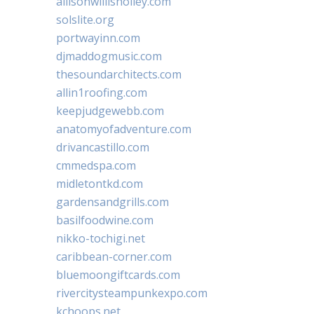
allisonwillisholley.com
solslite.org
portwayinn.com
djmaddogmusic.com
thesoundarchitects.com
allin1roofing.com
keepjudgewebb.com
anatomyofadventure.com
drivancastillo.com
cmmedspa.com
midletontkd.com
gardensandgrills.com
basilfoodwine.com
nikko-tochigi.net
caribbean-corner.com
bluemoongiftcards.com
rivercitysteampunkexpo.com
kchoops.net