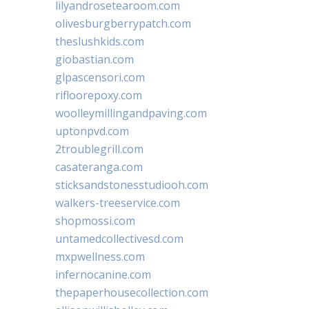
lilyandrosetearoom.com
olivesburgberrypatch.com
theslushkids.com
giobastian.com
glpascensori.com
rifloorepoxy.com
woolleymillingandpaving.com
uptonpvd.com
2troublegrill.com
casateranga.com
sticksandstonesstudiooh.com
walkers-treeservice.com
shopmossi.com
untamedcollectivesd.com
mxpwellness.com
infernocanine.com
thepaperhousecollection.com