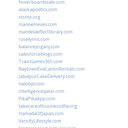
hoverboardssale.com
alaskapolitics.com
stsmp.org
manoelneves.com
mandelaeffectlibrary.com
roselynns.com
balanceyoganj.com
salesforceblogs.com
TrainGames365.com
BaytownEvaCationRentals.com
JabalpurCakeDelivery.com
halobjd.com
intelligenceqatar.com
PikaPikaApp.com
takecareofbusinessdfw.org
HamadaOfJapan.com
VersifyLifestyle.com