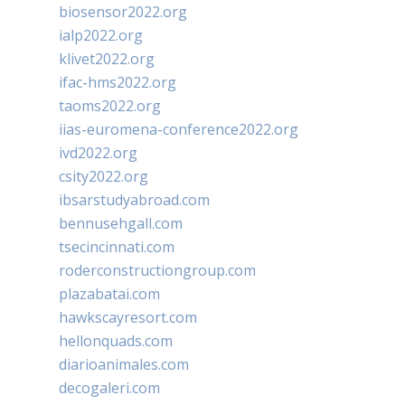
biosensor2022.org
ialp2022.org
klivet2022.org
ifac-hms2022.org
taoms2022.org
iias-euromena-conference2022.org
ivd2022.org
csity2022.org
ibsarstudyabroad.com
bennusehgall.com
tsecincinnati.com
roderconstructiongroup.com
plazabatai.com
hawkscayresort.com
hellonquads.com
diarioanimales.com
decogaleri.com