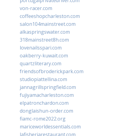
portugalprivatedriver.com
von-racer.com
coffeeshopcharleston.com
salon104mainstreet.com
alkaspringswater.com
318mainstreet8h.com
lovenailsspari.com
oakberry-kuwait.com
quartzliterary.com
friendsofbroderickpark.com
studiopiattellina.com
jannagrillspringfield.com
fujiyamacharleston.com
elpatronchardon.com
donglaishun-order.com
fiamc-rome2022.org
mariceworldessentials.com
lafisheriarestaurant.com