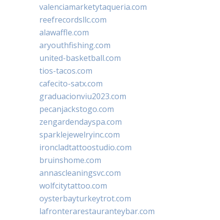
valenciamarketytaqueria.com
reefrecordsllc.com
alawaffle.com
aryouthfishing.com
united-basketball.com
tios-tacos.com
cafecito-satx.com
graduacionviu2023.com
pecanjackstogo.com
zengardendayspa.com
sparklejewelryinc.com
ironcladtattoostudio.com
bruinshome.com
annascleaningsvc.com
wolfcitytattoo.com
oysterbayturkeytrot.com
lafronterarestauranteybar.com