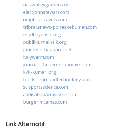
nassvalleygardens.net
electjohnstewart.com
omptourtravels.com
tribratanews-polreskebumen.com
rsudbayuasih.org
publikjurnalistik.org
juneteenthapparel.net
italywarm.com
journaloffinanceeconomics.com
kvk-kumari.org
foodscienceandtechnology.com
scisportsscience.com
addisababacuisineaz.com
burgerimcamas.com
Link Alternatif