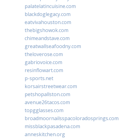
palatelatincuisine.com
blackdoglegacy.com
eatvivahouston.com
thebigshowok.com
chimeandstave.com
greatwallseafoodny.com
theloverose.com
gabriovoice.com
resinflowart.com
p-sports.net
korsairstreetwear.com
petshopallston.com
avenue26tacos.com
topgglasses.com
broadmoornailsspacoloradosprings.com
missblackpasadena.com
anneskitchen.org