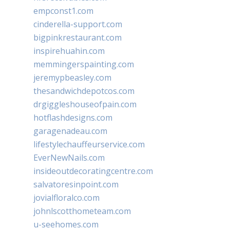
empconst1.com
cinderella-support.com
bigpinkrestaurant.com
inspirehuahin.com
memmingerspainting.com
jeremypbeasley.com
thesandwichdepotcos.com
drgiggleshouseofpain.com
hotflashdesigns.com
garagenadeau.com
lifestylechauffeurservice.com
EverNewNails.com
insideoutdecoratingcentre.com
salvatoresinpoint.com
jovialfloralco.com
johnlscotthometeam.com
u-seehomes.com