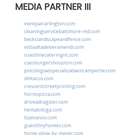
MEDIA PARTNER III
vwrepairarlington.com
cleaningservicebaltimore-md.com
beckslandscapeandfence.com
vistaaltadelveramendi.com
coastlinecateringnc.com
cuesburgershouston.com
psicologiaespecializadaencampeche.com
dmtacos.com
crescentstreetprinting.com
hornopizza.com
driveadragster.com
hematologa.com
lizaivanov.com
guesttinyhomes.com
home-plow-by-meyer.com