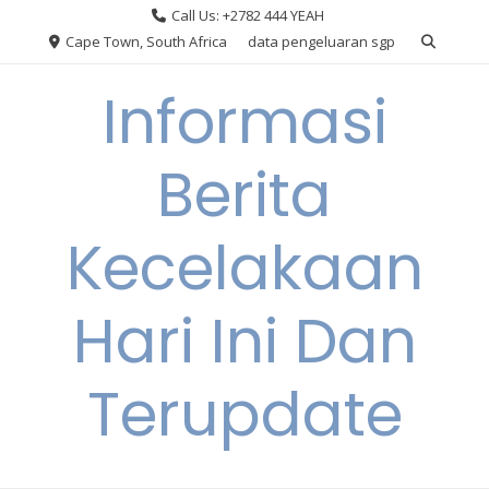
Skip
Call Us: +2782 444 YEAH
to
Cape Town, South Africa
data pengeluaran sgp
content
Informasi
Berita
Kecelakaan
Hari Ini Dan
Terupdate