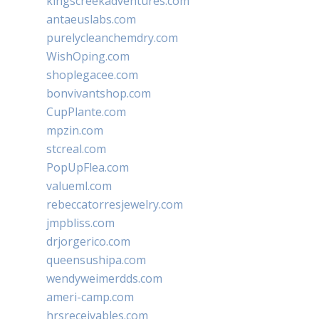
kingscreekadventures.com
antaeuslabs.com
purelycleanchemdry.com
WishOping.com
shoplegacee.com
bonvivantshop.com
CupPlante.com
mpzin.com
stcreal.com
PopUpFlea.com
valueml.com
rebeccatorresjewelry.com
jmpbliss.com
drjorgerico.com
queensushipa.com
wendyweimerdds.com
ameri-camp.com
hrsreceivables.com