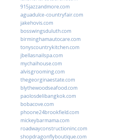
915jazzandmore.com
aguadulce-countryfair.com
jakehovis.com
bosswingsduluth.com
birminghamautocare.com
tonyscountrykitchen.com
jbellasnailspa.com
mychaihouse.com
alvisgrooming.com
thegeorginaestate.com
blythewoodseafood.com
paolosdelibangkok.com
bobacove.com
phoone24brookfield.com
mickeybarmama.com
roadwayconstructioninc.com
shopdragonflyboutique.com