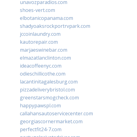
unavozparadios.com
shoes-vert.com
elbotanicopanama.com
shadyoaksrockportrvpark.com
jccoinlaundry.com
kautorepair.com
marjaeswinebar.com
elmazatlanclinton.com
ideacoffeenyc.com
odieschillicothe.com
lacantinitagalesburg.com
pizzadeliverybristol.com
greenstarsmogcheck.com
happypawspl.com
callahansautoservicecenter.com
georgiascornermarket.com
perfectfit24-7.com