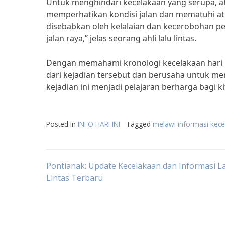
Untuk menghindari kecelakaan yang serupa, ah
memperhatikan kondisi jalan dan mematuhi atura
disebabkan oleh kelalaian dan kecerobohan pen
jalan raya,” jelas seorang ahli lalu lintas.
Dengan memahami kronologi kecelakaan hari in
dari kejadian tersebut dan berusaha untuk m
kejadian ini menjadi pelajaran berharga bagi ki
Posted in
INFO HARI INI
Tagged
melawi informasi kecel
Post
Pontianak: Update Kecelakaan dan Informasi L
Lintas Terbaru
navigation