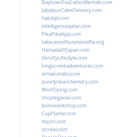
BaytownEvaCationRentals.com
JabalpurCakeDelivery.com
halobjd.com
intelligenceqatar.com
PikaPikaApp.com
takecareofbusinessdfw.org
HamadaOfJapan.com
VersifyLifestyle.com
kingscreekadventures.com
antaeuslabs.com
purelycleanchemdry.com
WishOping.com
shoplegacee.com
bonvivantshop.com
CupPlante.com
mpzin.com
stcreal.com