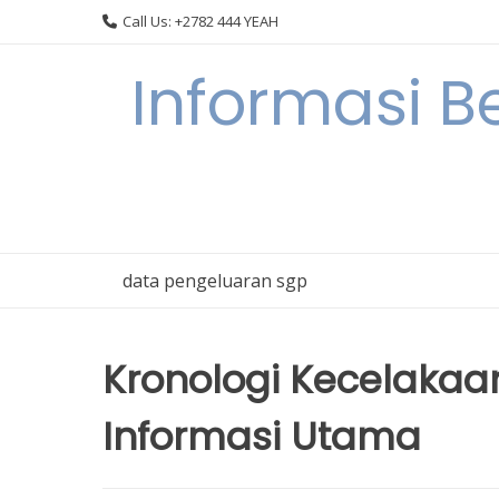
Skip
Call Us: +2782 444 YEAH
to
content
Informasi B
data pengeluaran sgp
Kronologi Kecelakaan
Informasi Utama