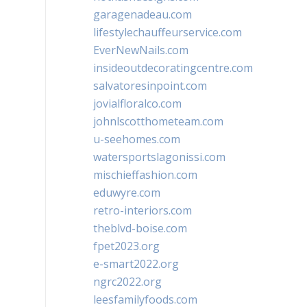
garagenadeau.com
lifestylechauffeurservice.com
EverNewNails.com
insideoutdecoratingcentre.com
salvatoresinpoint.com
jovialfloralco.com
johnlscotthometeam.com
u-seehomes.com
watersportslagonissi.com
mischieffashion.com
eduwyre.com
retro-interiors.com
theblvd-boise.com
fpet2023.org
e-smart2022.org
ngrc2022.org
leesfamilyfoods.com