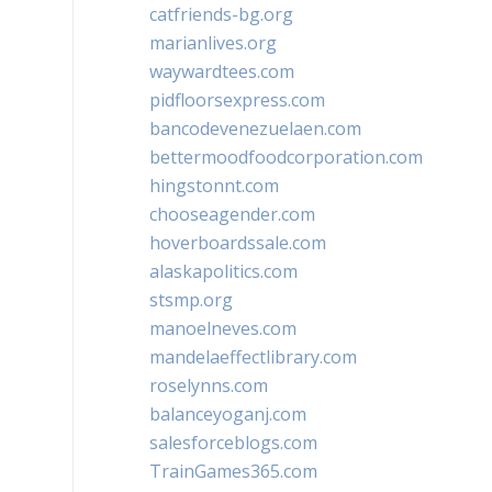
catfriends-bg.org
marianlives.org
waywardtees.com
pidfloorsexpress.com
bancodevenezuelaen.com
bettermoodfoodcorporation.com
hingstonnt.com
chooseagender.com
hoverboardssale.com
alaskapolitics.com
stsmp.org
manoelneves.com
mandelaeffectlibrary.com
roselynns.com
balanceyoganj.com
salesforceblogs.com
TrainGames365.com