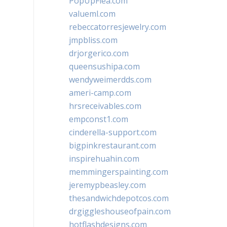
PopUpFlea.com
valueml.com
rebeccatorresjewelry.com
jmpbliss.com
drjorgerico.com
queensushipa.com
wendyweimerdds.com
ameri-camp.com
hrsreceivables.com
empconst1.com
cinderella-support.com
bigpinkrestaurant.com
inspirehuahin.com
memmingerspainting.com
jeremypbeasley.com
thesandwichdepotcos.com
drgiggleshouseofpain.com
hotflashdesigns.com