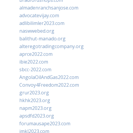
bradfordshops.com
almadenranchsanjose.com
advocatevijay.com
adlibilimler2023.com
naswwebed.org
balithut-manado.org
alteregotradingcompany.org
aprce2022.com
ibie2022.com
sbcc-2022.com
AngolaOilAndGas2022.com
Convoy4Freedom2022.com
grur2023.org
hkhk2023.org
napm2023.org
apsdfd2023.org
forumausape2023.com
imkl2023.com