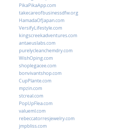
PikaPikaApp.com
takecareofbusinessdfw.org
HamadaOfJapan.com
VersifyLifestyle.com
kingscreekadventures.com
antaeuslabs.com
purelycleanchemdry.com
WishOping.com
shoplegacee.com
bonvivantshop.com
CupPlante.com
mpzin.com
stcreal.com
PopUpFlea.com
valueml.com
rebeccatorresjewelry.com
jmpbliss.com