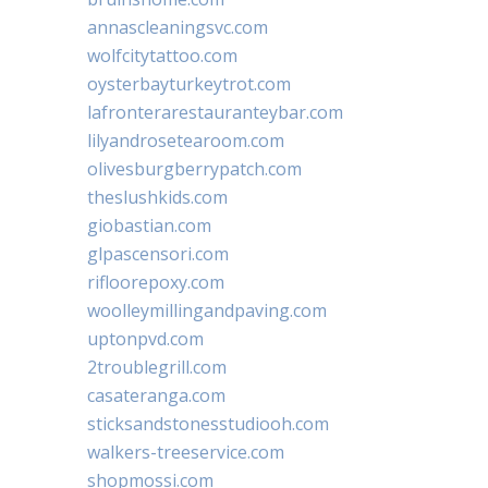
annascleaningsvc.com
wolfcitytattoo.com
oysterbayturkeytrot.com
lafronterarestauranteybar.com
lilyandrosetearoom.com
olivesburgberrypatch.com
theslushkids.com
giobastian.com
glpascensori.com
rifloorepoxy.com
woolleymillingandpaving.com
uptonpvd.com
2troublegrill.com
casateranga.com
sticksandstonesstudiooh.com
walkers-treeservice.com
shopmossi.com