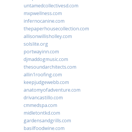
untamedcollectivesd.com
mxpwellness.com
infernocanine.com
thepaperhousecollection.com
allisonwillisholley.com
solslite.org
portwayinn.com
djmaddogmusic.com
thesoundarchitects.com
allin1roofing.com
keepjudgewebb.com
anatomyofadventure.com
drivancastillo.com
cmmedspa.com
midletontkd.com
gardensandgrills.com
basilfoodwine.com