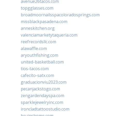
avenue26tacos.com
topgglasses.com
broadmoornailsspacoloradosprings.com
missblackpasadena.com
anneskitchen.org
valenciamarketytaqueria.com
reefrecordsllc.com
alawaffle.com
aryouthfishing.com
united-basketball.com
tios-tacos.com
cafecito-satx.com
graduacionviu2023.com
pecanjackstogo.com
zengardendayspa.com
sparklejewelryinc.com
ironcladtattoostudio.com
bruinshome.com