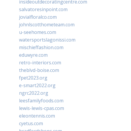
insideoutdecoratingcentre.com
salvatoresinpoint.com
jovialfloralco.com
johnlscotthometeam.com
u-seehomes.com
watersportslagonissi.com
mischieffashion.com
eduwyre.com
retro-interiors.com
theblvd-boise.com
fpet2023.org
e-smart2022.org
ngrc2022.org
leesfamilyfoods.com
lewis-lewis-cpas.com
eleontennis.com
cyetus.com