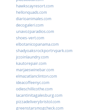
hawkscayresort.com
hellonquads.com
diarioanimales.com
decogaleri.com
unavozparadios.com
shoes-vert.com
elbotanicopanama.com
shadyoaksrockportrvpark.com
jccoinlaundry.com
kautorepair.com
marjaeswinebar.com
elmazatlanclinton.com
ideacoffeenyc.com
odieschillicothe.com
lacantinitagalesburg.com
pizzadeliverybristol.com
greenstarsmogcheck.com