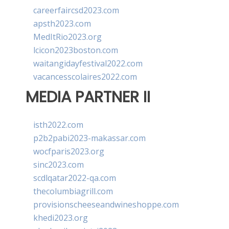
careerfaircsd2023.com
apsth2023.com
MedItRio2023.org
lcicon2023boston.com
waitangidayfestival2022.com
vacancesscolaires2022.com
MEDIA PARTNER II
isth2022.com
p2b2pabi2023-makassar.com
wocfparis2023.org
sinc2023.com
scdlqatar2022-qa.com
thecolumbiagrill.com
provisionscheeseandwineshoppe.com
khedi2023.org