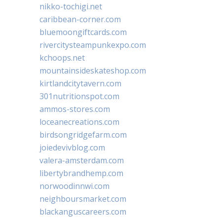
nikko-tochigi.net
caribbean-corner.com
bluemoongiftcards.com
rivercitysteampunkexpo.com
kchoops.net
mountainsideskateshop.com
kirtlandcitytavern.com
301nutritionspot.com
ammos-stores.com
loceanecreations.com
birdsongridgefarm.com
joiedevivblog.com
valera-amsterdam.com
libertybrandhemp.com
norwoodinnwi.com
neighboursmarket.com
blackanguscareers.com