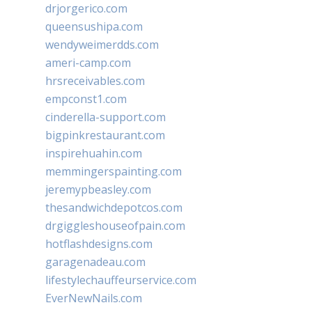
drjorgerico.com
queensushipa.com
wendyweimerdds.com
ameri-camp.com
hrsreceivables.com
empconst1.com
cinderella-support.com
bigpinkrestaurant.com
inspirehuahin.com
memmingerspainting.com
jeremypbeasley.com
thesandwichdepotcos.com
drgiggleshouseofpain.com
hotflashdesigns.com
garagenadeau.com
lifestylechauffeurservice.com
EverNewNails.com