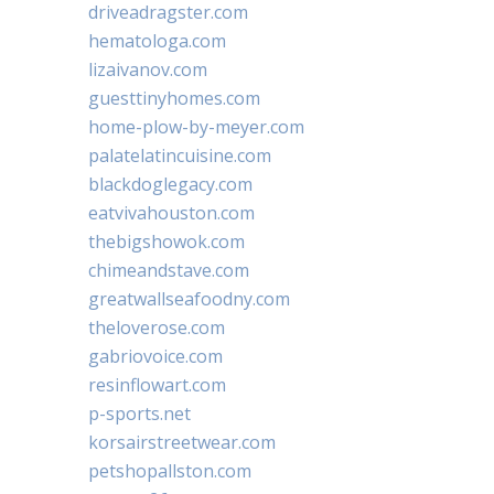
driveadragster.com
hematologa.com
lizaivanov.com
guesttinyhomes.com
home-plow-by-meyer.com
palatelatincuisine.com
blackdoglegacy.com
eatvivahouston.com
thebigshowok.com
chimeandstave.com
greatwallseafoodny.com
theloverose.com
gabriovoice.com
resinflowart.com
p-sports.net
korsairstreetwear.com
petshopallston.com