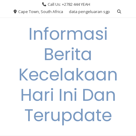
Skip
Call Us: +2782 444 YEAH
to
Cape Town, South Africa
data pengeluaran sgp
content
Informasi
Berita
Kecelakaan
Hari Ini Dan
Terupdate