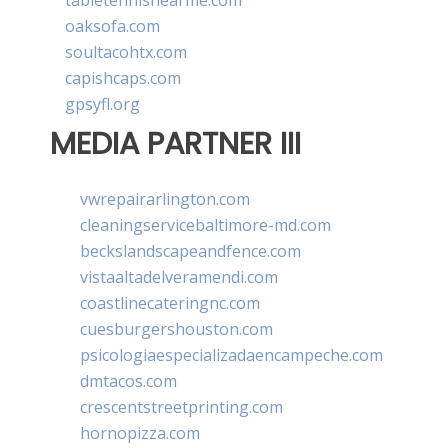
tabletennisnearme.com
oaksofa.com
soultacohtx.com
capishcaps.com
gpsyfl.org
MEDIA PARTNER III
vwrepairarlington.com
cleaningservicebaltimore-md.com
beckslandscapeandfence.com
vistaaltadelveramendi.com
coastlinecateringnc.com
cuesburgershouston.com
psicologiaespecializadaencampeche.com
dmtacos.com
crescentstreetprinting.com
hornopizza.com