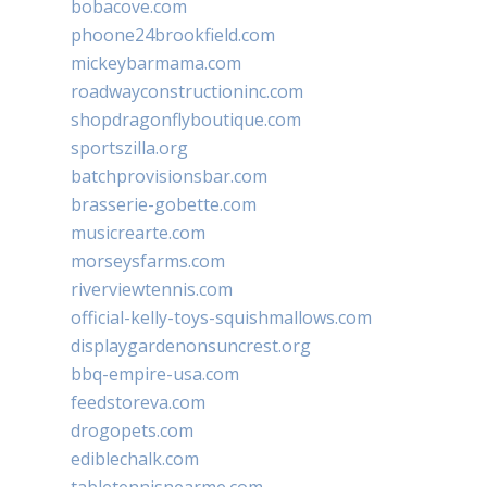
bobacove.com
phoone24brookfield.com
mickeybarmama.com
roadwayconstructioninc.com
shopdragonflyboutique.com
sportszilla.org
batchprovisionsbar.com
brasserie-gobette.com
musicrearte.com
morseysfarms.com
riverviewtennis.com
official-kelly-toys-squishmallows.com
displaygardenonsuncrest.org
bbq-empire-usa.com
feedstoreva.com
drogopets.com
ediblechalk.com