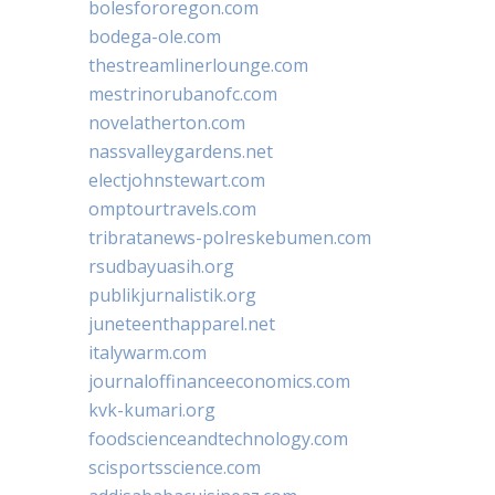
bolesfororegon.com
bodega-ole.com
thestreamlinerlounge.com
mestrinorubanofc.com
novelatherton.com
nassvalleygardens.net
electjohnstewart.com
omptourtravels.com
tribratanews-polreskebumen.com
rsudbayuasih.org
publikjurnalistik.org
juneteenthapparel.net
italywarm.com
journaloffinanceeconomics.com
kvk-kumari.org
foodscienceandtechnology.com
scisportsscience.com