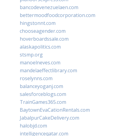
bancodevenezuelaen.com
bettermoodfoodcorporation.com
hingstonnt.com
chooseagender.com
hoverboardssale.com
alaskapolitics.com
stsmp.org
manoelneves.com
mandelaeffectlibrary.com
roselynns.com
balanceyoganj.com
salesforceblogs.com
TrainGames365.com
BaytownEvaCationRentals.com
JabalpurCakeDelivery.com
halobjd.com
intelligenceqatar.com