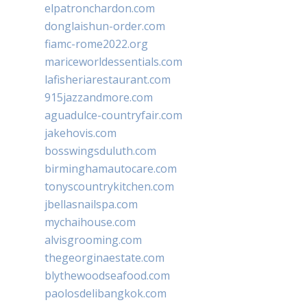
elpatronchardon.com
donglaishun-order.com
fiamc-rome2022.org
mariceworldessentials.com
lafisheriarestaurant.com
915jazzandmore.com
aguadulce-countryfair.com
jakehovis.com
bosswingsduluth.com
birminghamautocare.com
tonyscountrykitchen.com
jbellasnailspa.com
mychaihouse.com
alvisgrooming.com
thegeorginaestate.com
blythewoodseafood.com
paolosdelibangkok.com