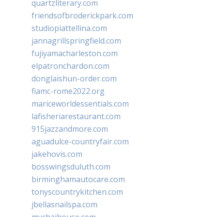
quartzliterary.com
friendsofbroderickpark.com
studiopiattellina.com
jannagrillspringfield.com
fujiyamacharleston.com
elpatronchardon.com
donglaishun-order.com
fiamc-rome2022.org
mariceworldessentials.com
lafisheriarestaurant.com
915jazzandmore.com
aguadulce-countryfair.com
jakehovis.com
bosswingsduluth.com
birminghamautocare.com
tonyscountrykitchen.com
jbellasnailspa.com