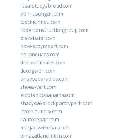
ibsarstudyabroad.com
bennusehgall.com
tsecincinnati.com
roderconstructiongroup.com
plazabatai.com
hawkscayresort.com
hellonquads.com
diarioanimales.com
decogaleri.com
unavozparadios.com
shoes-vert.com
elbotanicopanama.com
shadyoaksrockportrvpark.com
jccoinlaundry.com
kautorepair.com
marjaeswinebar.com
elmazatlanclinton.com