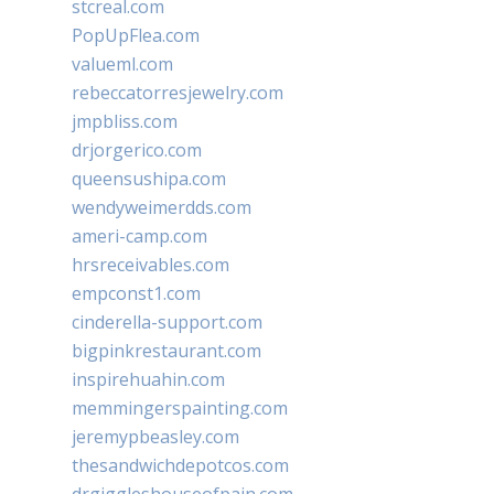
stcreal.com
PopUpFlea.com
valueml.com
rebeccatorresjewelry.com
jmpbliss.com
drjorgerico.com
queensushipa.com
wendyweimerdds.com
ameri-camp.com
hrsreceivables.com
empconst1.com
cinderella-support.com
bigpinkrestaurant.com
inspirehuahin.com
memmingerspainting.com
jeremypbeasley.com
thesandwichdepotcos.com