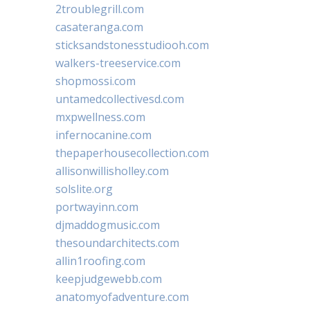
2troublegrill.com
casateranga.com
sticksandstonesstudiooh.com
walkers-treeservice.com
shopmossi.com
untamedcollectivesd.com
mxpwellness.com
infernocanine.com
thepaperhousecollection.com
allisonwillisholley.com
solslite.org
portwayinn.com
djmaddogmusic.com
thesoundarchitects.com
allin1roofing.com
keepjudgewebb.com
anatomyofadventure.com