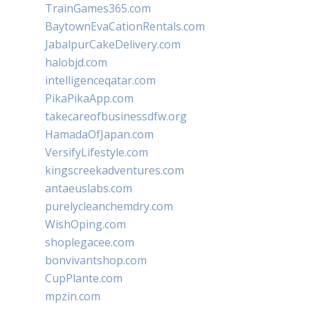
TrainGames365.com
BaytownEvaCationRentals.com
JabalpurCakeDelivery.com
halobjd.com
intelligenceqatar.com
PikaPikaApp.com
takecareofbusinessdfw.org
HamadaOfJapan.com
VersifyLifestyle.com
kingscreekadventures.com
antaeuslabs.com
purelycleanchemdry.com
WishOping.com
shoplegacee.com
bonvivantshop.com
CupPlante.com
mpzin.com