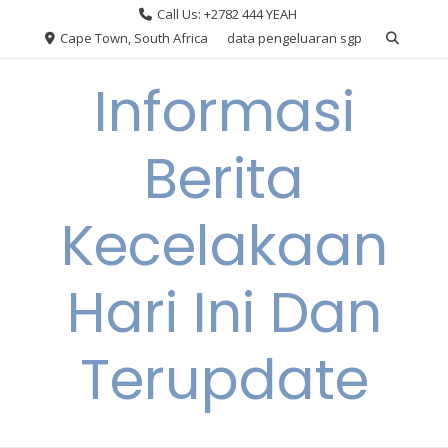
Skip
Call Us: +2782 444 YEAH
to
Cape Town, South Africa
data pengeluaran sgp
content
Informasi
Berita
Kecelakaan
Hari Ini Dan
Terupdate