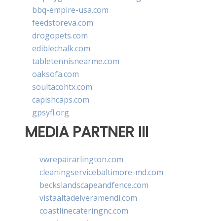
bbq-empire-usa.com
feedstoreva.com
drogopets.com
ediblechalk.com
tabletennisnearme.com
oaksofa.com
soultacohtx.com
capishcaps.com
gpsyfl.org
MEDIA PARTNER III
vwrepairarlington.com
cleaningservicebaltimore-md.com
beckslandscapeandfence.com
vistaaltadelveramendi.com
coastlinecateringnc.com