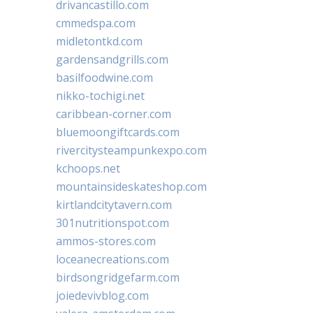
drivancastillo.com
cmmedspa.com
midletontkd.com
gardensandgrills.com
basilfoodwine.com
nikko-tochigi.net
caribbean-corner.com
bluemoongiftcards.com
rivercitysteampunkexpo.com
kchoops.net
mountainsideskateshop.com
kirtlandcitytavern.com
301nutritionspot.com
ammos-stores.com
loceanecreations.com
birdsongridgefarm.com
joiedevivblog.com