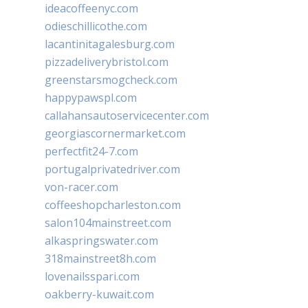
ideacoffeenyc.com
odieschillicothe.com
lacantinitagalesburg.com
pizzadeliverybristol.com
greenstarsmogcheck.com
happypawspl.com
callahansautoservicecenter.com
georgiascornermarket.com
perfectfit24-7.com
portugalprivatedriver.com
von-racer.com
coffeeshopcharleston.com
salon104mainstreet.com
alkaspringswater.com
318mainstreet8h.com
lovenailsspari.com
oakberry-kuwait.com