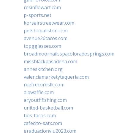
resinflowart.com
p-sports.net
korsairstreetwear.com
petshopallston.com
avenue26tacos.com
topgglasses.com
broadmoornailsspacoloradosprings.com
missblackpasadena.com
anneskitchen.org
valenciamarketytaqueria.com
reefrecordsllc.com
alawaffle.com
aryouthfishing.com
united-basketball.com
tios-tacos.com
cafecito-satx.com
graduacionviu2023.com