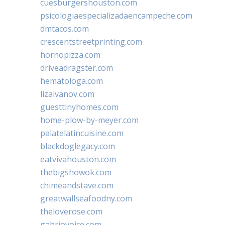
cuesburgershouston.com
psicologiaespecializadaencampeche.com
dmtacos.com
crescentstreetprinting.com
hornopizza.com
driveadragster.com
hematologa.com
lizaivanov.com
guesttinyhomes.com
home-plow-by-meyer.com
palatelatincuisine.com
blackdoglegacy.com
eatvivahouston.com
thebigshowok.com
chimeandstave.com
greatwallseafoodny.com
theloverose.com
gabriovoice.com