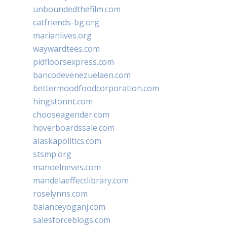
unboundedthefilm.com
catfriends-bg.org
marianlives.org
waywardtees.com
pidfloorsexpress.com
bancodevenezuelaen.com
bettermoodfoodcorporation.com
hingstonnt.com
chooseagender.com
hoverboardssale.com
alaskapolitics.com
stsmp.org
manoelneves.com
mandelaeffectlibrary.com
roselynns.com
balanceyoganj.com
salesforceblogs.com