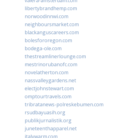
valera-amsterdam.com
libertybrandhemp.com
norwoodinnwi.com
neighboursmarket.com
blackanguscareers.com
bolesfororegon.com
bodega-ole.com
thestreamlinerlounge.com
mestrinorubanofc.com
novelatherton.com
nassvalleygardens.net
electjohnstewart.com
omptourtravels.com
tribratanews-polreskebumen.com
rsudbayuasih.org
publikjurnalistik.org
juneteenthapparel.net
italywarm.com