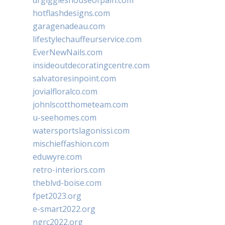
drgiggleshouseofpain.com
hotflashdesigns.com
garagenadeau.com
lifestylechauffeurservice.com
EverNewNails.com
insideoutdecoratingcentre.com
salvatoresinpoint.com
jovialfloralco.com
johnlscotthometeam.com
u-seehomes.com
watersportslagonissi.com
mischieffashion.com
eduwyre.com
retro-interiors.com
theblvd-boise.com
fpet2023.org
e-smart2022.org
ngrc2022.org