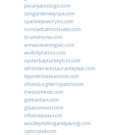
pecanjackstogo.com
zengardendayspa.com
sparklejewelryinc.com
ironcladtattoostudio.com
bruinshome.com
annascleaningsvc.com
wolfcitytattoo.com
oysterbayturkeytrot.com
lafronterarestauranteybar.com
lilyandrosetearoom.com
olivesburgberrypatch.com
theslushkids.com
giobastian.com
glpascensori.com
rifloorepoxy.com
woolleymillingandpaving.com
uptonpvd.com