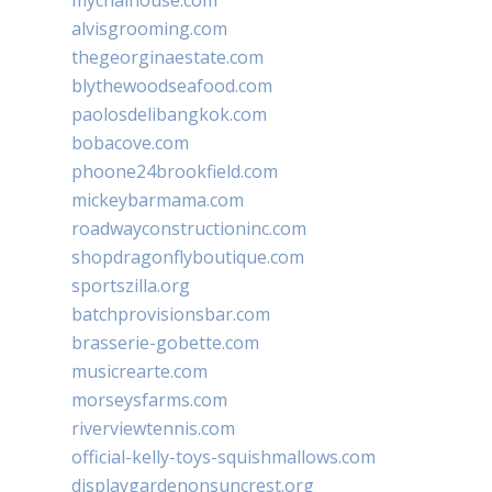
mychaihouse.com
alvisgrooming.com
thegeorginaestate.com
blythewoodseafood.com
paolosdelibangkok.com
bobacove.com
phoone24brookfield.com
mickeybarmama.com
roadwayconstructioninc.com
shopdragonflyboutique.com
sportszilla.org
batchprovisionsbar.com
brasserie-gobette.com
musicrearte.com
morseysfarms.com
riverviewtennis.com
official-kelly-toys-squishmallows.com
displaygardenonsuncrest.org