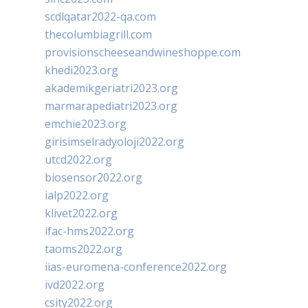
scdlqatar2022-qa.com
thecolumbiagrill.com
provisionscheeseandwineshoppe.com
khedi2023.org
akademikgeriatri2023.org
marmarapediatri2023.org
emchie2023.org
girisimselradyoloji2022.org
utcd2022.org
biosensor2022.org
ialp2022.org
klivet2022.org
ifac-hms2022.org
taoms2022.org
iias-euromena-conference2022.org
ivd2022.org
csity2022.org