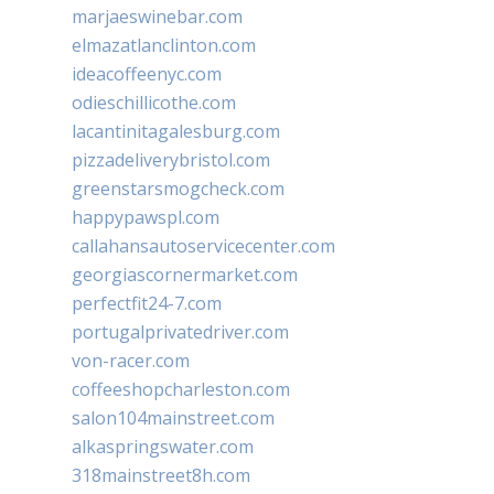
marjaeswinebar.com
elmazatlanclinton.com
ideacoffeenyc.com
odieschillicothe.com
lacantinitagalesburg.com
pizzadeliverybristol.com
greenstarsmogcheck.com
happypawspl.com
callahansautoservicecenter.com
georgiascornermarket.com
perfectfit24-7.com
portugalprivatedriver.com
von-racer.com
coffeeshopcharleston.com
salon104mainstreet.com
alkaspringswater.com
318mainstreet8h.com