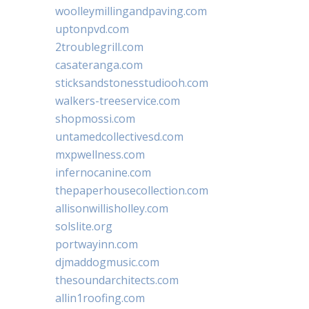
woolleymillingandpaving.com
uptonpvd.com
2troublegrill.com
casateranga.com
sticksandstonesstudiooh.com
walkers-treeservice.com
shopmossi.com
untamedcollectivesd.com
mxpwellness.com
infernocanine.com
thepaperhousecollection.com
allisonwillisholley.com
solslite.org
portwayinn.com
djmaddogmusic.com
thesoundarchitects.com
allin1roofing.com