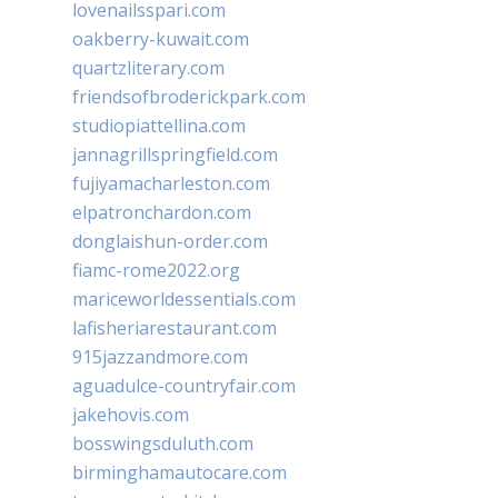
lovenailsspari.com
oakberry-kuwait.com
quartzliterary.com
friendsofbroderickpark.com
studiopiattellina.com
jannagrillspringfield.com
fujiyamacharleston.com
elpatronchardon.com
donglaishun-order.com
fiamc-rome2022.org
mariceworldessentials.com
lafisheriarestaurant.com
915jazzandmore.com
aguadulce-countryfair.com
jakehovis.com
bosswingsduluth.com
birminghamautocare.com