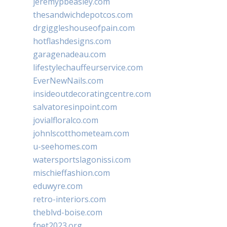
jeremypbeasley.com
thesandwichdepotcos.com
drgiggleshouseofpain.com
hotflashdesigns.com
garagenadeau.com
lifestylechauffeurservice.com
EverNewNails.com
insideoutdecoratingcentre.com
salvatoresinpoint.com
jovialfloralco.com
johnlscotthometeam.com
u-seehomes.com
watersportslagonissi.com
mischieffashion.com
eduwyre.com
retro-interiors.com
theblvd-boise.com
fpet2023.org