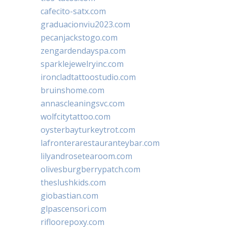
cafecito-satx.com
graduacionviu2023.com
pecanjackstogo.com
zengardendayspa.com
sparklejewelryinc.com
ironcladtattoostudio.com
bruinshome.com
annascleaningsvc.com
wolfcitytattoo.com
oysterbayturkeytrot.com
lafronterarestauranteybar.com
lilyandrosetearoom.com
olivesburgberrypatch.com
theslushkids.com
giobastian.com
glpascensori.com
rifloorepoxy.com