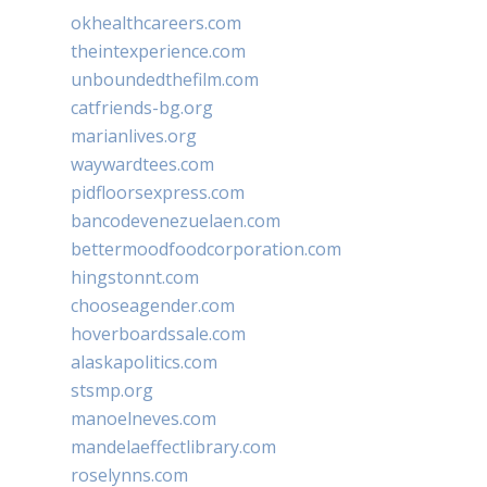
okhealthcareers.com
theintexperience.com
unboundedthefilm.com
catfriends-bg.org
marianlives.org
waywardtees.com
pidfloorsexpress.com
bancodevenezuelaen.com
bettermoodfoodcorporation.com
hingstonnt.com
chooseagender.com
hoverboardssale.com
alaskapolitics.com
stsmp.org
manoelneves.com
mandelaeffectlibrary.com
roselynns.com