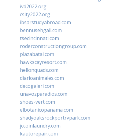
ivd2022.org
csity2022.org
ibsarstudyabroad.com
bennusehgall.com
tsecincinnati.com
roderconstructiongroup.com
plazabatai.com
hawkscayresort.com
hellonquads.com
diarioanimales.com
decogaleri.com
unavozparadios.com
shoes-vert.com
elbotanicopanama.com
shadyoaksrockportrvpark.com
jccoinlaundry.com
kautorepair.com