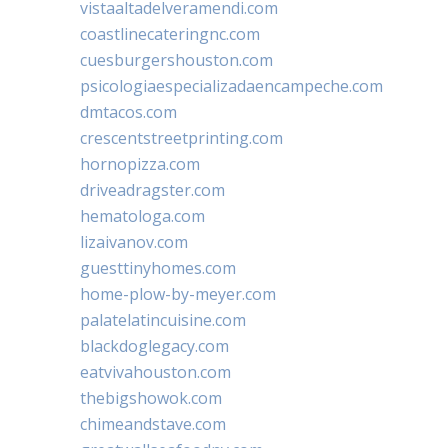
vistaaltadelveramendi.com
coastlinecateringnc.com
cuesburgershouston.com
psicologiaespecializadaencampeche.com
dmtacos.com
crescentstreetprinting.com
hornopizza.com
driveadragster.com
hematologa.com
lizaivanov.com
guesttinyhomes.com
home-plow-by-meyer.com
palatelatincuisine.com
blackdoglegacy.com
eatvivahouston.com
thebigshowok.com
chimeandstave.com