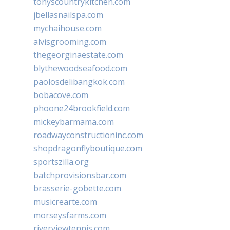
tonyscountrykitchen.com
jbellasnailspa.com
mychaihouse.com
alvisgrooming.com
thegeorginaestate.com
blythewoodseafood.com
paolosdelibangkok.com
bobacove.com
phoone24brookfield.com
mickeybarmama.com
roadwayconstructioninc.com
shopdragonflyboutique.com
sportszilla.org
batchprovisionsbar.com
brasserie-gobette.com
musicrearte.com
morseysfarms.com
riverviewtennis.com