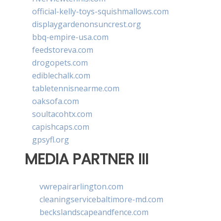
official-kelly-toys-squishmallows.com
displaygardenonsuncrest.org
bbq-empire-usa.com
feedstoreva.com
drogopets.com
ediblechalk.com
tabletennisnearme.com
oaksofa.com
soultacohtx.com
capishcaps.com
gpsyfl.org
MEDIA PARTNER III
vwrepairarlington.com
cleaningservicebaltimore-md.com
beckslandscapeandfence.com