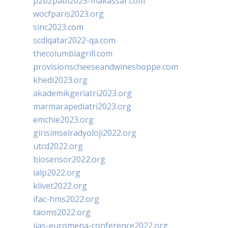
p2b2pabi2023-makassar.com
wocfparis2023.org
sinc2023.com
scdlqatar2022-qa.com
thecolumbiagrill.com
provisionscheeseandwineshoppe.com
khedi2023.org
akademikgeriatri2023.org
marmarapediatri2023.org
emchie2023.org
girisimselradyoloji2022.org
utcd2022.org
biosensor2022.org
ialp2022.org
klivet2022.org
ifac-hms2022.org
taoms2022.org
iias-euromena-conference2022.org