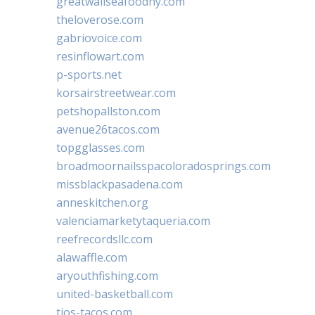
greatwallseafoodny.com
theloverose.com
gabriovoice.com
resinflowart.com
p-sports.net
korsairstreetwear.com
petshopallston.com
avenue26tacos.com
topgglasses.com
broadmoornailsspacoloradosprings.com
missblackpasadena.com
anneskitchen.org
valenciamarketytaqueria.com
reefrecordsllc.com
alawaffle.com
aryouthfishing.com
united-basketball.com
tios-tacos.com