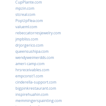
CupPlante.com
mpzin.com
stcreal.com
PopUpFlea.com
valueml.com
rebeccatorresjewelry.com
jmpbliss.com
drjorgerico.com
queensushipa.com
wendyweimerdds.com
ameri-camp.com
hrsreceivables.com
empconst1.com
cinderella-support.com
bigpinkrestaurant.com
inspirehuahin.com
memmingerspainting.com