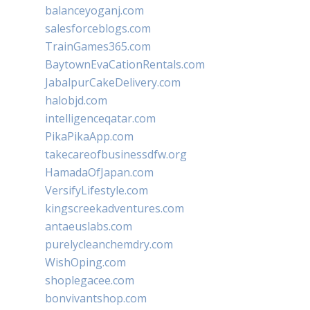
balanceyoganj.com
salesforceblogs.com
TrainGames365.com
BaytownEvaCationRentals.com
JabalpurCakeDelivery.com
halobjd.com
intelligenceqatar.com
PikaPikaApp.com
takecareofbusinessdfw.org
HamadaOfJapan.com
VersifyLifestyle.com
kingscreekadventures.com
antaeuslabs.com
purelycleanchemdry.com
WishOping.com
shoplegacee.com
bonvivantshop.com