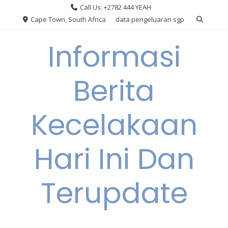
Skip
Call Us: +2782 444 YEAH
to
Cape Town, South Africa
data pengeluaran sgp
content
Informasi
Berita
Kecelakaan
Hari Ini Dan
Terupdate