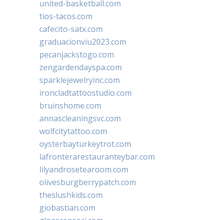
united-basketball.com
tios-tacos.com
cafecito-satx.com
graduacionviu2023.com
pecanjackstogo.com
zengardendayspa.com
sparklejewelryinc.com
ironcladtattoostudio.com
bruinshome.com
annascleaningsvc.com
wolfcitytattoo.com
oysterbayturkeytrot.com
lafronterarestauranteybar.com
lilyandrosetearoom.com
olivesburgberrypatch.com
theslushkids.com
giobastian.com