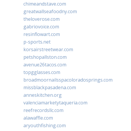
chimeandstave.com
greatwallseafoodny.com
theloverose.com
gabriovoice.com
resinflowart.com
p-sports.net
korsairstreetwear.com
petshopallston.com
avenue26tacos.com
topgglasses.com
broadmoornailsspacoloradosprings.com
missblackpasadena.com
anneskitchen.org
valenciamarketytaqueria.com
reefrecordsllc.com
alawaffle.com
aryouthfishing.com