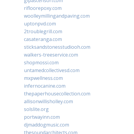
glpascensori.com
rifloorepoxy.com
woolleymillingandpaving.com
uptonpvd.com
2troublegrill.com
casateranga.com
sticksandstonesstudiooh.com
walkers-treeservice.com
shopmossi.com
untamedcollectivesd.com
mxpwellness.com
infernocanine.com
thepaperhousecollection.com
allisonwillisholley.com
solslite.org
portwayinn.com
djmaddogmusic.com
thesoundarchitects.com