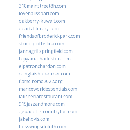
318mainstreet8h.com
lovenailsspari.com
oakberry-kuwait.com
quartzliterary.com
friendsofbroderickpark.com
studiopiattellina.com
jannagrillspringfield.com
fujiyamacharleston.com
elpatronchardon.com
donglaishun-order.com
fiamc-rome2022.org
mariceworldessentials.com
lafisheriarestaurant.com
915jazzandmore.com
aguadulce-countryfair.com
jakehovis.com
bosswingsduluth.com