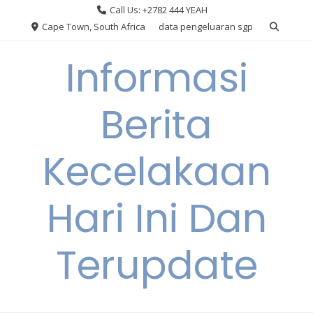
Skip
Call Us: +2782 444 YEAH
to
Cape Town, South Africa
data pengeluaran sgp
content
Informasi
Berita
Kecelakaan
Hari Ini Dan
Terupdate