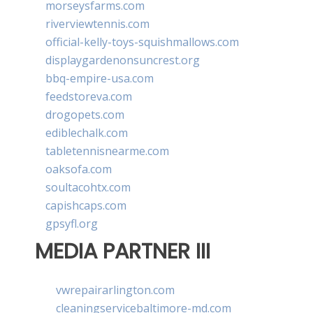
morseysfarms.com
riverviewtennis.com
official-kelly-toys-squishmallows.com
displaygardenonsuncrest.org
bbq-empire-usa.com
feedstoreva.com
drogopets.com
ediblechalk.com
tabletennisnearme.com
oaksofa.com
soultacohtx.com
capishcaps.com
gpsyfl.org
MEDIA PARTNER III
vwrepairarlington.com
cleaningservicebaltimore-md.com