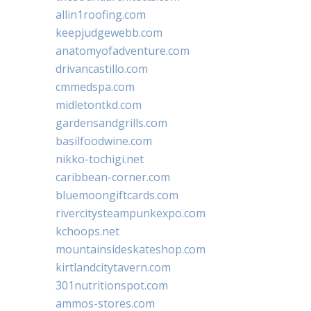
allin1roofing.com
keepjudgewebb.com
anatomyofadventure.com
drivancastillo.com
cmmedspa.com
midletontkd.com
gardensandgrills.com
basilfoodwine.com
nikko-tochigi.net
caribbean-corner.com
bluemoongiftcards.com
rivercitysteampunkexpo.com
kchoops.net
mountainsideskateshop.com
kirtlandcitytavern.com
301nutritionspot.com
ammos-stores.com