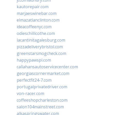
jccoinlaundry.com
kautorepair.com
marjaeswinebar.com
elmazatlanclinton.com
ideacoffeenyc.com
odieschillicothe.com
lacantinitagalesburg.com
pizzadeliverybristol.com
greenstarsmogcheck.com
happypawspl.com
callahansautoservicecenter.com
georgiascornermarket.com
perfectfit24-7.com
portugalprivatedriver.com
von-racer.com
coffeeshopcharleston.com
salon104mainstreet.com
alkaspringswater.com