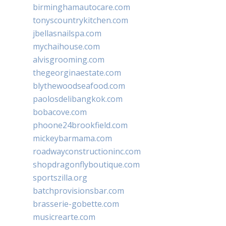
birminghamautocare.com
tonyscountrykitchen.com
jbellasnailspa.com
mychaihouse.com
alvisgrooming.com
thegeorginaestate.com
blythewoodseafood.com
paolosdelibangkok.com
bobacove.com
phoone24brookfield.com
mickeybarmama.com
roadwayconstructioninc.com
shopdragonflyboutique.com
sportszilla.org
batchprovisionsbar.com
brasserie-gobette.com
musicrearte.com