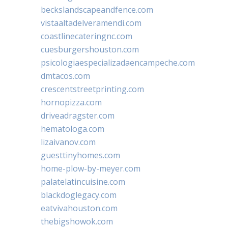
beckslandscapeandfence.com
vistaaltadelveramendi.com
coastlinecateringnc.com
cuesburgershouston.com
psicologiaespecializadaencampeche.com
dmtacos.com
crescentstreetprinting.com
hornopizza.com
driveadragster.com
hematologa.com
lizaivanov.com
guesttinyhomes.com
home-plow-by-meyer.com
palatelatincuisine.com
blackdoglegacy.com
eatvivahouston.com
thebigshowok.com