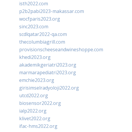
isth2022.com
p2b2pabi2023-makassar.com
wocfparis2023.org
sinc2023.com
scdlqatar2022-qa.com
thecolumbiagrill.com
provisionscheeseandwineshoppe.com
khedi2023.org
akademikgeriatri2023.org
marmarapediatri2023.org
emchie2023.org
girisimselradyoloji2022.org
utcd2022.org
biosensor2022.org
ialp2022.org
klivet2022.org
ifac-hms2022.org