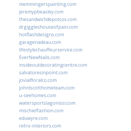
memmingerspainting.com
jeremypbeasley.com
thesandwichdepotcos.com
drgiggleshouseofpain.com
hotflashdesigns.com
garagenadeau.com
lifestylechauffeurservice.com
EverNewNails.com
insideoutdecoratingcentre.com
salvatoresinpoint.com
jovialfloralco.com
johnlscotthometeam.com
u-seehomes.com
watersportslagonissi.com
mischieffashion.com
eduwyre.com
retro-interiors.com