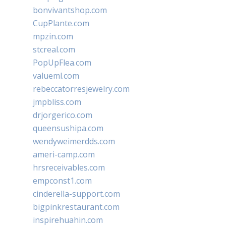
bonvivantshop.com
CupPlante.com
mpzin.com
stcreal.com
PopUpFlea.com
valueml.com
rebeccatorresjewelry.com
jmpbliss.com
drjorgerico.com
queensushipa.com
wendyweimerdds.com
ameri-camp.com
hrsreceivables.com
empconst1.com
cinderella-support.com
bigpinkrestaurant.com
inspirehuahin.com