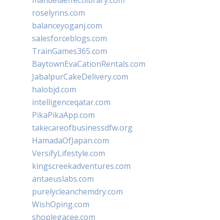
mandelaeffectlibrary.com
roselynns.com
balanceyoganj.com
salesforceblogs.com
TrainGames365.com
BaytownEvaCationRentals.com
JabalpurCakeDelivery.com
halobjd.com
intelligenceqatar.com
PikaPikaApp.com
takecareofbusinessdfw.org
HamadaOfJapan.com
VersifyLifestyle.com
kingscreekadventures.com
antaeuslabs.com
purelycleanchemdry.com
WishOping.com
shoplegacee.com