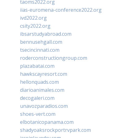
taoms2022.org
iias-euromena-conference2022.org
ivd2022.org
csity2022.org
ibsarstudyabroad.com
bennusehgall.com
tsecincinnati.com
roderconstructiongroup.com
plazabatai.com
hawkscayresort.com
hellonquads.com
diarioanimales.com
decogaleri.com
unavozparadios.com
shoes-vert.com
elbotanicopanama.com
shadyoaksrockportrvpark.com