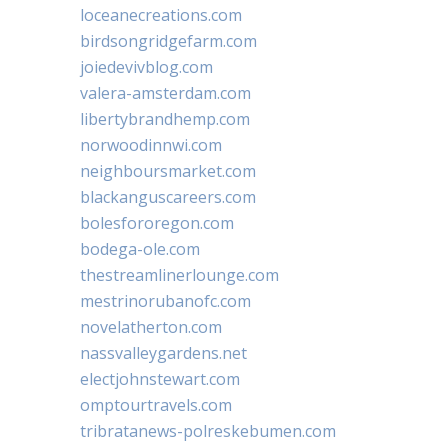
loceanecreations.com
birdsongridgefarm.com
joiedevivblog.com
valera-amsterdam.com
libertybrandhemp.com
norwoodinnwi.com
neighboursmarket.com
blackanguscareers.com
bolesfororegon.com
bodega-ole.com
thestreamlinerlounge.com
mestrinorubanofc.com
novelatherton.com
nassvalleygardens.net
electjohnstewart.com
omptourtravels.com
tribratanews-polreskebumen.com