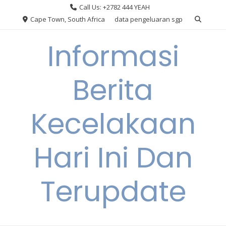
Skip
Call Us: +2782 444 YEAH
to
Cape Town, South Africa
data pengeluaran sgp
content
Informasi
Berita
Kecelakaan
Hari Ini Dan
Terupdate