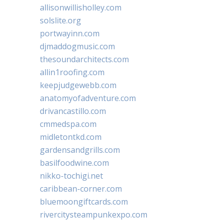
allisonwillisholley.com
solslite.org
portwayinn.com
djmaddogmusic.com
thesoundarchitects.com
allin1roofing.com
keepjudgewebb.com
anatomyofadventure.com
drivancastillo.com
cmmedspa.com
midletontkd.com
gardensandgrills.com
basilfoodwine.com
nikko-tochigi.net
caribbean-corner.com
bluemoongiftcards.com
rivercitysteampunkexpo.com