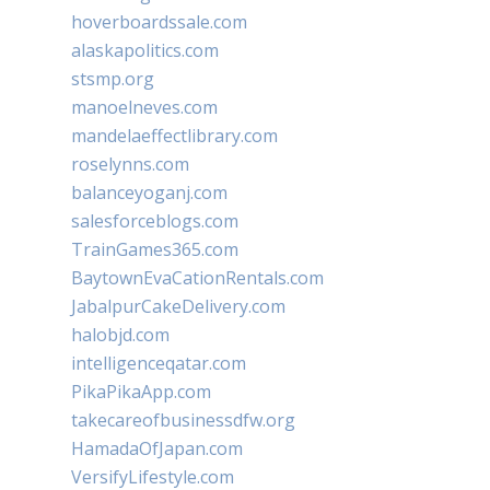
hoverboardssale.com
alaskapolitics.com
stsmp.org
manoelneves.com
mandelaeffectlibrary.com
roselynns.com
balanceyoganj.com
salesforceblogs.com
TrainGames365.com
BaytownEvaCationRentals.com
JabalpurCakeDelivery.com
halobjd.com
intelligenceqatar.com
PikaPikaApp.com
takecareofbusinessdfw.org
HamadaOfJapan.com
VersifyLifestyle.com