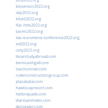
utcd2022.org
biosensor2022.org
ialp2022.org
klivet2022.org
ifac-hms2022.org
taoms2022.org
iias-euromena-conference2022.org
ivd2022.org
csity2022.org
ibsarstudyabroad.com
bennusehgall.com
tsecincinnati.com
roderconstructiongroup.com
plazabatai.com
hawkscayresort.com
hellonquads.com
diarioanimales.com
decogaleri.com