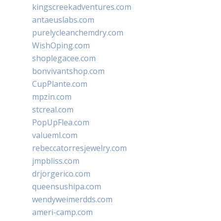
kingscreekadventures.com
antaeuslabs.com
purelycleanchemdry.com
WishOping.com
shoplegacee.com
bonvivantshop.com
CupPlante.com
mpzin.com
stcreal.com
PopUpFlea.com
valueml.com
rebeccatorresjewelry.com
jmpbliss.com
drjorgerico.com
queensushipa.com
wendyweimerdds.com
ameri-camp.com