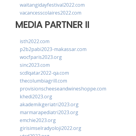
waitangidayfestival2022.com
vacancesscolaires2022.com
MEDIA PARTNER II
isth2022.com
p2b2pabi2023-makassar.com
wocfparis2023.org
sinc2023.com
scdlqatar2022-qa.com
thecolumbiagrill.com
provisionscheeseandwineshoppe.com
khedi2023.org
akademikgeriatri2023.org
marmarapediatri2023.org
emchie2023.org
girisimselradyoloji2022.org