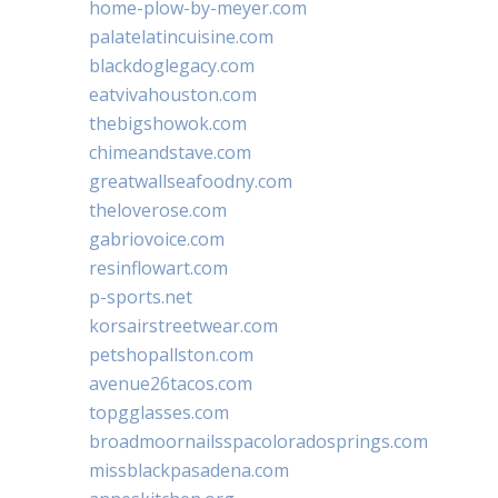
home-plow-by-meyer.com
palatelatincuisine.com
blackdoglegacy.com
eatvivahouston.com
thebigshowok.com
chimeandstave.com
greatwallseafoodny.com
theloverose.com
gabriovoice.com
resinflowart.com
p-sports.net
korsairstreetwear.com
petshopallston.com
avenue26tacos.com
topgglasses.com
broadmoornailsspacoloradosprings.com
missblackpasadena.com