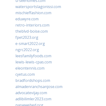
u-seehomes.com
watersportslagonissi.com
mischieffashion.com
eduwyre.com
retro-interiors.com
theblvd-boise.com
fpet2023.org
e-smart2022.org
ngrc2022.org
leesfamilyfoods.com
lewis-lewis-cpas.com
eleontennis.com
cyetus.com
bradfordshops.com
almadenranchsanjose.com
advocatevijay.com
adlibilimler2023.com
naswwebed.org