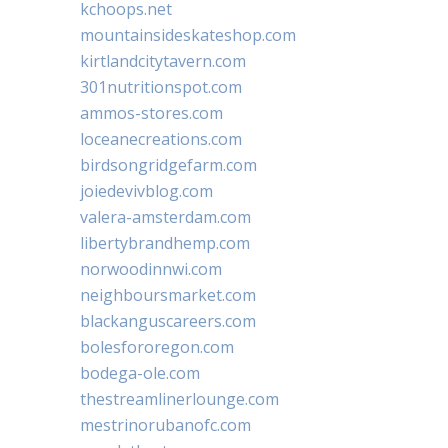
kchoops.net
mountainsideskateshop.com
kirtlandcitytavern.com
301nutritionspot.com
ammos-stores.com
loceanecreations.com
birdsongridgefarm.com
joiedevivblog.com
valera-amsterdam.com
libertybrandhemp.com
norwoodinnwi.com
neighboursmarket.com
blackanguscareers.com
bolesfororegon.com
bodega-ole.com
thestreamlinerlounge.com
mestrinorubanofc.com