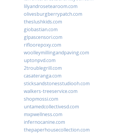
lilyandrosetearoom.com
olivesburgberrypatch.com
theslushkids.com
giobastian.com
glpascensori.com
rifloorepoxy.com
woolleymillingandpaving.com
uptonpvd.com
2troublegrill.com
casateranga.com
sticksandstonesstudiooh.com
walkers-treeservice.com
shopmossi.com
untamedcollectivesd.com
mxpwellness.com
infernocanine.com
thepaperhousecollection.com