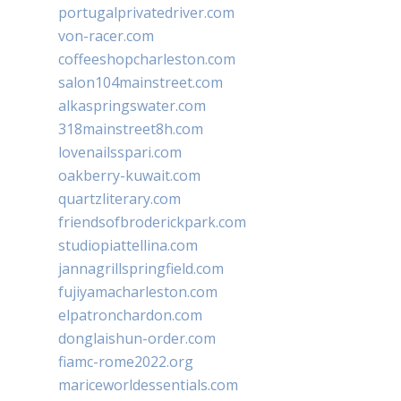
portugalprivatedriver.com
von-racer.com
coffeeshopcharleston.com
salon104mainstreet.com
alkaspringswater.com
318mainstreet8h.com
lovenailsspari.com
oakberry-kuwait.com
quartzliterary.com
friendsofbroderickpark.com
studiopiattellina.com
jannagrillspringfield.com
fujiyamacharleston.com
elpatronchardon.com
donglaishun-order.com
fiamc-rome2022.org
mariceworldessentials.com