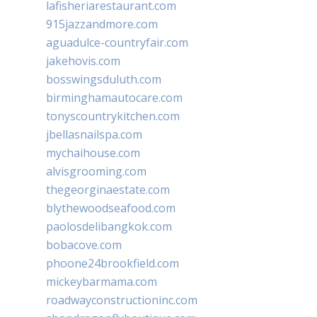
lafisheriarestaurant.com
915jazzandmore.com
aguadulce-countryfair.com
jakehovis.com
bosswingsduluth.com
birminghamautocare.com
tonyscountrykitchen.com
jbellasnailspa.com
mychaihouse.com
alvisgrooming.com
thegeorginaestate.com
blythewoodseafood.com
paolosdelibangkok.com
bobacove.com
phoone24brookfield.com
mickeybarmama.com
roadwayconstructioninc.com