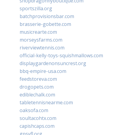
shopdragonflyboutique.com
sportszilla.org
batchprovisionsbar.com
brasserie-gobette.com
musicrearte.com
morseysfarms.com
riverviewtennis.com
official-kelly-toys-squishmallows.com
displaygardenonsuncrest.org
bbq-empire-usa.com
feedstoreva.com
drogopets.com
ediblechalk.com
tabletennisnearme.com
oaksofa.com
soultacohtx.com
capishcaps.com
gpsyfl.org