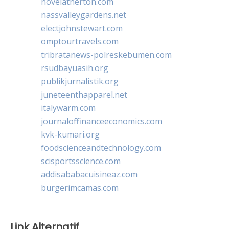
novelatherton.com
nassvalleygardens.net
electjohnstewart.com
omptourtravels.com
tribratanews-polreskebumen.com
rsudbayuasih.org
publikjurnalistik.org
juneteenthapparel.net
italywarm.com
journaloffinanceeconomics.com
kvk-kumari.org
foodscienceandtechnology.com
scisportsscience.com
addisababacuisineaz.com
burgerimcamas.com
Link Alternatif