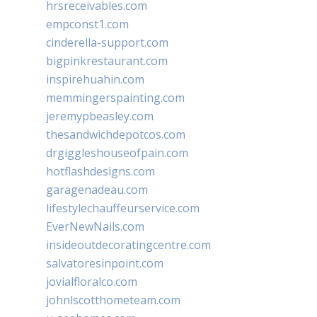
hrsreceivables.com
empconst1.com
cinderella-support.com
bigpinkrestaurant.com
inspirehuahin.com
memmingerspainting.com
jeremypbeasley.com
thesandwichdepotcos.com
drgiggleshouseofpain.com
hotflashdesigns.com
garagenadeau.com
lifestylechauffeurservice.com
EverNewNails.com
insideoutdecoratingcentre.com
salvatoresinpoint.com
jovialfloralco.com
johnlscotthometeam.com