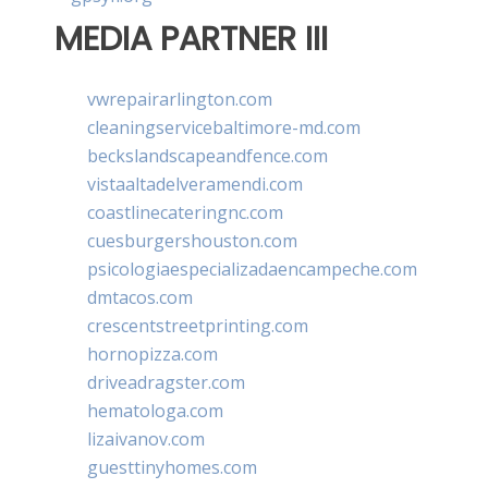
MEDIA PARTNER III
vwrepairarlington.com
cleaningservicebaltimore-md.com
beckslandscapeandfence.com
vistaaltadelveramendi.com
coastlinecateringnc.com
cuesburgershouston.com
psicologiaespecializadaencampeche.com
dmtacos.com
crescentstreetprinting.com
hornopizza.com
driveadragster.com
hematologa.com
lizaivanov.com
guesttinyhomes.com