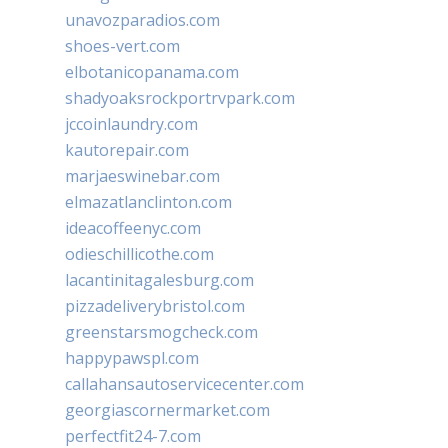
unavozparadios.com
shoes-vert.com
elbotanicopanama.com
shadyoaksrockportrvpark.com
jccoinlaundry.com
kautorepair.com
marjaeswinebar.com
elmazatlanclinton.com
ideacoffeenyc.com
odieschillicothe.com
lacantinitagalesburg.com
pizzadeliverybristol.com
greenstarsmogcheck.com
happypawspl.com
callahansautoservicecenter.com
georgiascornermarket.com
perfectfit24-7.com