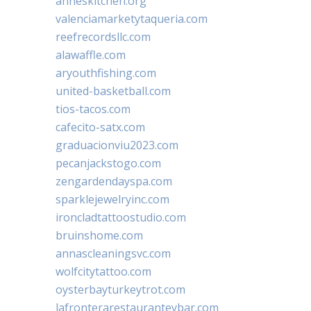
anneskitchen.org
valenciamarketytaqueria.com
reefrecordsllc.com
alawaffle.com
aryouthfishing.com
united-basketball.com
tios-tacos.com
cafecito-satx.com
graduacionviu2023.com
pecanjackstogo.com
zengardendayspa.com
sparklejewelryinc.com
ironcladtattoostudio.com
bruinshome.com
annascleaningsvc.com
wolfcitytattoo.com
oysterbayturkeytrot.com
lafronterarestauranteybar.com