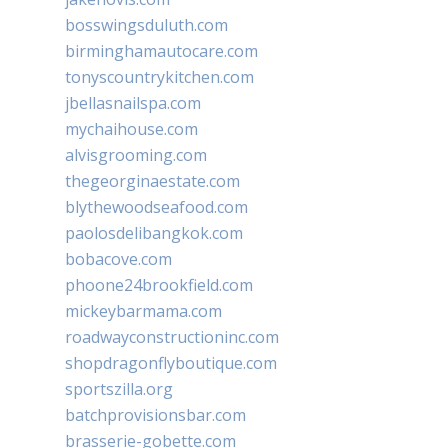
bosswingsduluth.com
birminghamautocare.com
tonyscountrykitchen.com
jbellasnailspa.com
mychaihouse.com
alvisgrooming.com
thegeorginaestate.com
blythewoodseafood.com
paolosdelibangkok.com
bobacove.com
phoone24brookfield.com
mickeybarmama.com
roadwayconstructioninc.com
shopdragonflyboutique.com
sportszilla.org
batchprovisionsbar.com
brasserie-gobette.com