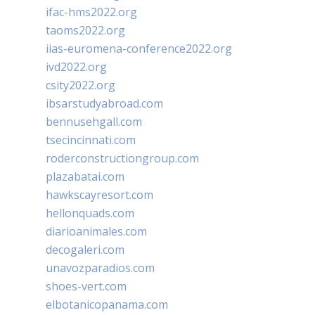
ifac-hms2022.org
taoms2022.org
iias-euromena-conference2022.org
ivd2022.org
csity2022.org
ibsarstudyabroad.com
bennusehgall.com
tsecincinnati.com
roderconstructiongroup.com
plazabatai.com
hawkscayresort.com
hellonquads.com
diarioanimales.com
decogaleri.com
unavozparadios.com
shoes-vert.com
elbotanicopanama.com