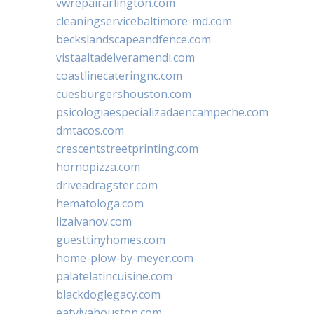
vwrepairarlington.com
cleaningservicebaltimore-md.com
beckslandscapeandfence.com
vistaaltadelveramendi.com
coastlinecateringnc.com
cuesburgershouston.com
psicologiaespecializadaencampeche.com
dmtacos.com
crescentstreetprinting.com
hornopizza.com
driveadragster.com
hematologa.com
lizaivanov.com
guesttinyhomes.com
home-plow-by-meyer.com
palatelatincuisine.com
blackdoglegacy.com
eatvivahouston.com