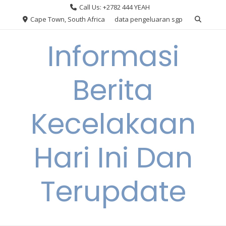
Skip
Call Us: +2782 444 YEAH
to
Cape Town, South Africa
data pengeluaran sgp
content
Informasi
Berita
Kecelakaan
Hari Ini Dan
Terupdate