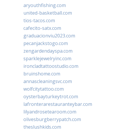
aryouthfishing.com
united-basketball.com
tios-tacos.com
cafecito-satx.com
graduacionviu2023.com
pecanjackstogo.com
zengardendayspa.com
sparklejewelryinc.com
ironcladtattoostudio.com
bruinshome.com
annascleaningsvc.com
wolfcitytattoo.com
oysterbayturkeytrot.com
lafronterarestauranteybar.com
lilyandrosetearoom.com
olivesburgberrypatch.com
theslushkids.com