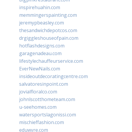
inspirehuahin.com
memmingerspainting.com
jeremypbeasley.com
thesandwichdepotcos.com
drgiggleshouseofpain.com
hotflashdesigns.com
garagenadeau.com
lifestylechauffeurservice.com
EverNewNails.com
insideoutdecoratingcentre.com
salvatoresinpoint.com
jovialfloralco.com
johnlscotthometeam.com
u-seehomes.com
watersportslagonissi.com
mischieffashion.com
eduwyre.com