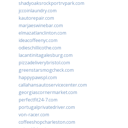
shadyoaksrockportrvpark.com
jccoinlaundry.com
kautorepair.com
marjaeswinebar.com
elmazatlanclinton.com
ideacoffeenyc.com
odieschillicothe.com
lacantinitagalesburg.com
pizzadeliverybristol.com
greenstarsmogcheck.com
happypawspl.com
callahansautoservicecenter.com
georgiascornermarket.com
perfectfit24-7.com
portugalprivatedriver.com
von-racer.com
coffeeshopcharleston.com