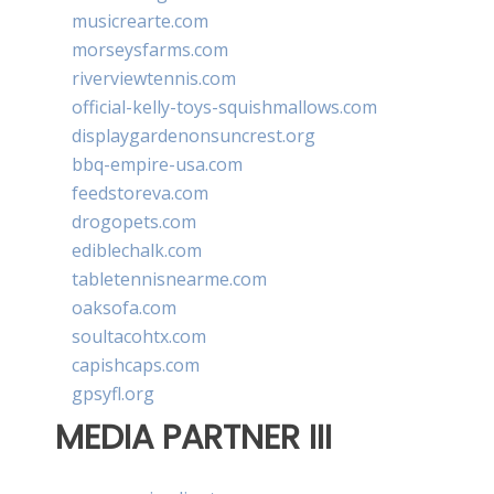
musicrearte.com
morseysfarms.com
riverviewtennis.com
official-kelly-toys-squishmallows.com
displaygardenonsuncrest.org
bbq-empire-usa.com
feedstoreva.com
drogopets.com
ediblechalk.com
tabletennisnearme.com
oaksofa.com
soultacohtx.com
capishcaps.com
gpsyfl.org
MEDIA PARTNER III