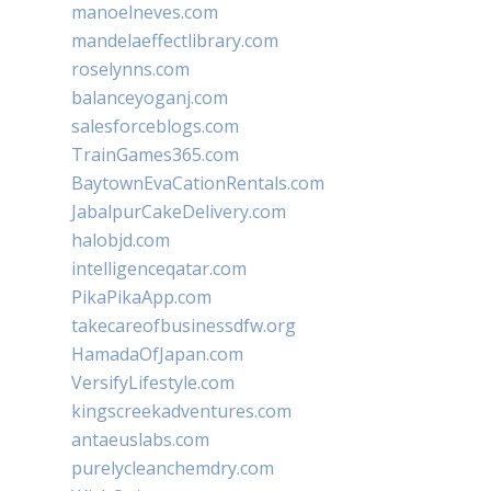
manoelneves.com
mandelaeffectlibrary.com
roselynns.com
balanceyoganj.com
salesforceblogs.com
TrainGames365.com
BaytownEvaCationRentals.com
JabalpurCakeDelivery.com
halobjd.com
intelligenceqatar.com
PikaPikaApp.com
takecareofbusinessdfw.org
HamadaOfJapan.com
VersifyLifestyle.com
kingscreekadventures.com
antaeuslabs.com
purelycleanchemdry.com