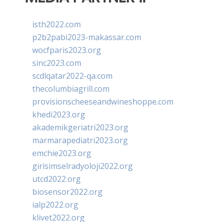
isth2022.com
p2b2pabi2023-makassar.com
wocfparis2023.org
sinc2023.com
scdlqatar2022-qa.com
thecolumbiagrill.com
provisionscheeseandwineshoppe.com
khedi2023.org
akademikgeriatri2023.org
marmarapediatri2023.org
emchie2023.org
girisimselradyoloji2022.org
utcd2022.org
biosensor2022.org
ialp2022.org
klivet2022.org