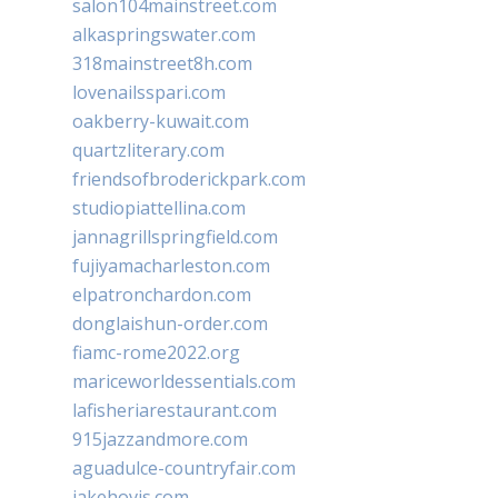
salon104mainstreet.com
alkaspringswater.com
318mainstreet8h.com
lovenailsspari.com
oakberry-kuwait.com
quartzliterary.com
friendsofbroderickpark.com
studiopiattellina.com
jannagrillspringfield.com
fujiyamacharleston.com
elpatronchardon.com
donglaishun-order.com
fiamc-rome2022.org
mariceworldessentials.com
lafisheriarestaurant.com
915jazzandmore.com
aguadulce-countryfair.com
jakehovis.com