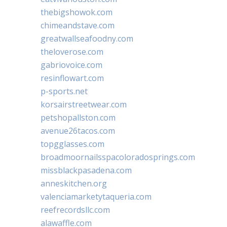
thebigshowok.com
chimeandstave.com
greatwallseafoodny.com
theloverose.com
gabriovoice.com
resinflowart.com
p-sports.net
korsairstreetwear.com
petshopallston.com
avenue26tacos.com
topgglasses.com
broadmoornailsspacoloradosprings.com
missblackpasadena.com
anneskitchen.org
valenciamarketytaqueria.com
reefrecordsllc.com
alawaffle.com