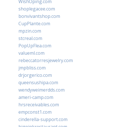
WishOping.com
shoplegacee.com
bonvivantshop.com
CupPlante.com
mpzin.com
stcreal.com
PopUpFlea.com
valueml.com
rebeccatorresjewelry.com
jmpbliss.com
drjorgerico.com
queensushipa.com
wendyweimerdds.com
ameri-camp.com
hrsreceivables.com
empconst1.com
cinderella-support.com
bigpinkrestaurant.com