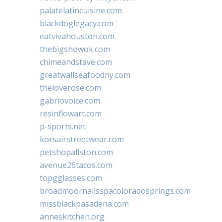
palatelatincuisine.com
blackdoglegacy.com
eatvivahouston.com
thebigshowok.com
chimeandstave.com
greatwallseafoodny.com
theloverose.com
gabriovoice.com
resinflowart.com
p-sports.net
korsairstreetwear.com
petshopallston.com
avenue26tacos.com
topgglasses.com
broadmoornailsspacoloradosprings.com
missblackpasadena.com
anneskitchen.org