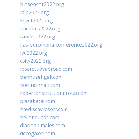
biosensor2022.org
ialp2022.org
klivet2022.org
ifac-hms2022.org
taoms2022.org
iias-euromena-conference2022.org
ivd2022.org
csity2022.org
ibsarstudyabroad.com
bennusehgall.com
tsecincinnati.com
roderconstructiongroup.com
plazabatai.com
hawkscayresort.com
hellonquads.com
diarioanimales.com
decogaleri.com