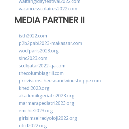
waitangidayfestival2022.com
vacancesscolaires2022.com
MEDIA PARTNER II
isth2022.com
p2b2pabi2023-makassar.com
wocfparis2023.org
sinc2023.com
scdlqatar2022-qa.com
thecolumbiagrill.com
provisionscheeseandwineshoppe.com
khedi2023.org
akademikgeriatri2023.org
marmarapediatri2023.org
emchie2023.org
girisimselradyoloji2022.org
utcd2022.org