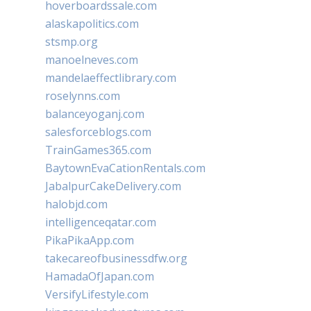
hoverboardssale.com
alaskapolitics.com
stsmp.org
manoelneves.com
mandelaeffectlibrary.com
roselynns.com
balanceyoganj.com
salesforceblogs.com
TrainGames365.com
BaytownEvaCationRentals.com
JabalpurCakeDelivery.com
halobjd.com
intelligenceqatar.com
PikaPikaApp.com
takecareofbusinessdfw.org
HamadaOfJapan.com
VersifyLifestyle.com