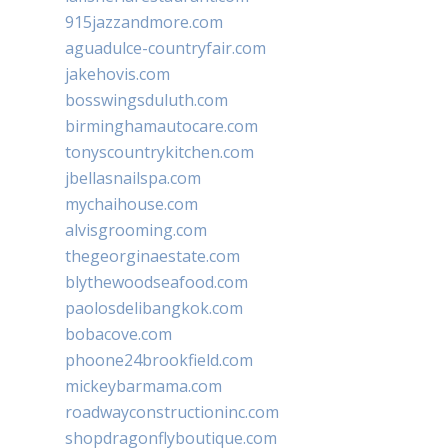
915jazzandmore.com
aguadulce-countryfair.com
jakehovis.com
bosswingsduluth.com
birminghamautocare.com
tonyscountrykitchen.com
jbellasnailspa.com
mychaihouse.com
alvisgrooming.com
thegeorginaestate.com
blythewoodseafood.com
paolosdelibangkok.com
bobacove.com
phoone24brookfield.com
mickeybarmama.com
roadwayconstructioninc.com
shopdragonflyboutique.com