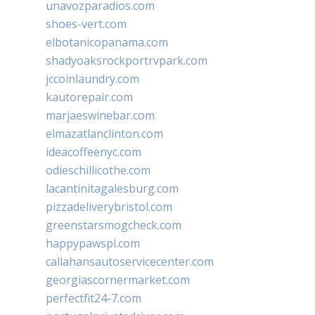
unavozparadios.com
shoes-vert.com
elbotanicopanama.com
shadyoaksrockportrvpark.com
jccoinlaundry.com
kautorepair.com
marjaeswinebar.com
elmazatlanclinton.com
ideacoffeenyc.com
odieschillicothe.com
lacantinitagalesburg.com
pizzadeliverybristol.com
greenstarsmogcheck.com
happypawspl.com
callahansautoservicecenter.com
georgiascornermarket.com
perfectfit24-7.com