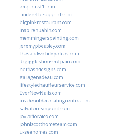
empconst1.com
cinderella-support.com
bigpinkrestaurant.com
inspirehuahin.com
memmingerspainting.com
jeremypbeasley.com
thesandwichdepotcos.com
drgiggleshouseofpain.com
hotflashdesigns.com
garagenadeau.com
lifestylechauffeurservice.com
EverNewNails.com
insideoutdecoratingcentre.com
salvatoresinpoint.com
jovialfloralco.com
johnlscotthometeam.com
u-seehomes.com