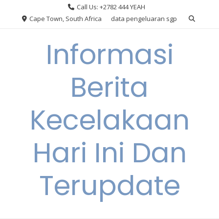
Skip
Call Us: +2782 444 YEAH
to
Cape Town, South Africa
data pengeluaran sgp
content
Informasi
Berita
Kecelakaan
Hari Ini Dan
Terupdate