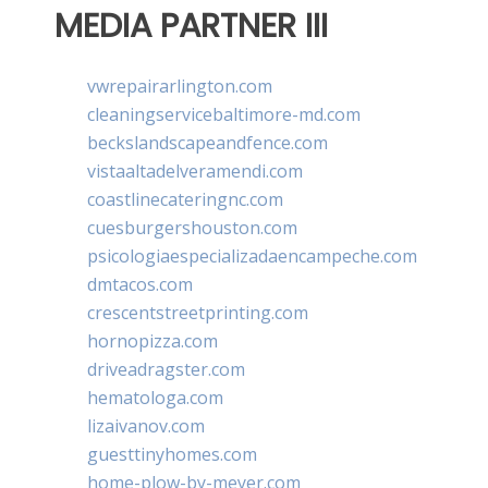
MEDIA PARTNER III
vwrepairarlington.com
cleaningservicebaltimore-md.com
beckslandscapeandfence.com
vistaaltadelveramendi.com
coastlinecateringnc.com
cuesburgershouston.com
psicologiaespecializadaencampeche.com
dmtacos.com
crescentstreetprinting.com
hornopizza.com
driveadragster.com
hematologa.com
lizaivanov.com
guesttinyhomes.com
home-plow-by-meyer.com