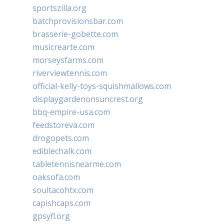
sportszilla.org
batchprovisionsbar.com
brasserie-gobette.com
musicrearte.com
morseysfarms.com
riverviewtennis.com
official-kelly-toys-squishmallows.com
displaygardenonsuncrest.org
bbq-empire-usa.com
feedstoreva.com
drogopets.com
ediblechalk.com
tabletennisnearme.com
oaksofa.com
soultacohtx.com
capishcaps.com
gpsyfl.org