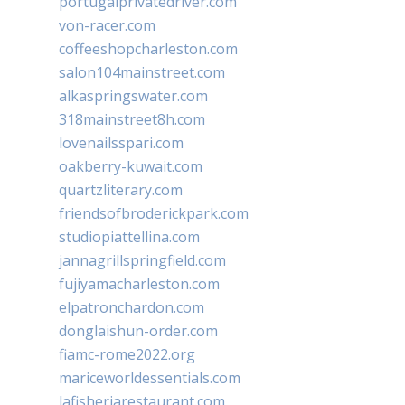
portugalprivatedriver.com
von-racer.com
coffeeshopcharleston.com
salon104mainstreet.com
alkaspringswater.com
318mainstreet8h.com
lovenailsspari.com
oakberry-kuwait.com
quartzliterary.com
friendsofbroderickpark.com
studiopiattellina.com
jannagrillspringfield.com
fujiyamacharleston.com
elpatronchardon.com
donglaishun-order.com
fiamc-rome2022.org
mariceworldessentials.com
lafisheriarestaurant.com