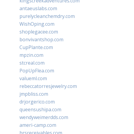
kingscreekadventures.com
antaeuslabs.com
purelycleanchemdry.com
WishOping.com
shoplegacee.com
bonvivantshop.com
CupPlante.com
mpzin.com
stcreal.com
PopUpFlea.com
valueml.com
rebeccatorresjewelry.com
jmpbliss.com
drjorgerico.com
queensushipa.com
wendyweimerdds.com
ameri-camp.com
hrsreceivables.com