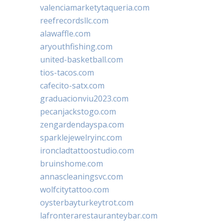
valenciamarketytaqueria.com
reefrecordsllc.com
alawaffle.com
aryouthfishing.com
united-basketball.com
tios-tacos.com
cafecito-satx.com
graduacionviu2023.com
pecanjackstogo.com
zengardendayspa.com
sparklejewelryinc.com
ironcladtattoostudio.com
bruinshome.com
annascleaningsvc.com
wolfcitytattoo.com
oysterbayturkeytrot.com
lafronterarestauranteybar.com