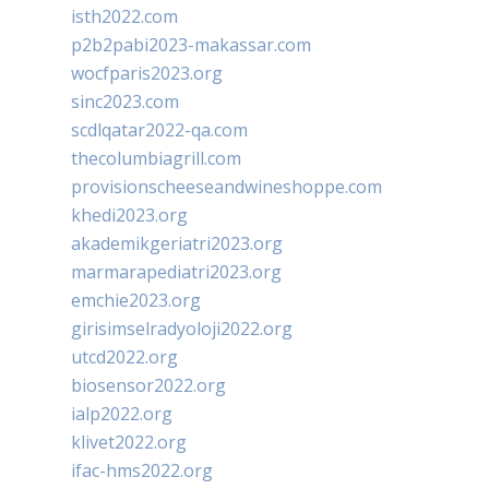
isth2022.com
p2b2pabi2023-makassar.com
wocfparis2023.org
sinc2023.com
scdlqatar2022-qa.com
thecolumbiagrill.com
provisionscheeseandwineshoppe.com
khedi2023.org
akademikgeriatri2023.org
marmarapediatri2023.org
emchie2023.org
girisimselradyoloji2022.org
utcd2022.org
biosensor2022.org
ialp2022.org
klivet2022.org
ifac-hms2022.org