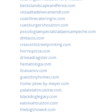
beckslandscapeandfence.com
vistaaltadelveramendi.com
coastlinecateringnc.com
cuesburgershouston.com
psicologiaespecializadaencampeche.com
dmtacos.com
crescentstreetprinting.com
hornopizza.com
driveadragster.com
hematologa.com
lizaivanov.com
guesttinyhomes.com
home-plow-by-meyer.com
palatelatincuisine.com
blackdoglegacy.com
eatvivahouston.com
thebigshowok.com