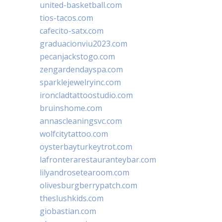
united-basketball.com
tios-tacos.com
cafecito-satx.com
graduacionviu2023.com
pecanjackstogo.com
zengardendayspa.com
sparklejewelryinc.com
ironcladtattoostudio.com
bruinshome.com
annascleaningsvc.com
wolfcitytattoo.com
oysterbayturkeytrot.com
lafronterarestauranteybar.com
lilyandrosetearoom.com
olivesburgberrypatch.com
theslushkids.com
giobastian.com