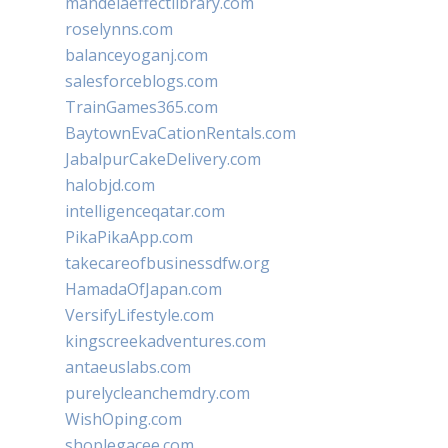
mandelaeffectlibrary.com
roselynns.com
balanceyoganj.com
salesforceblogs.com
TrainGames365.com
BaytownEvaCationRentals.com
JabalpurCakeDelivery.com
halobjd.com
intelligenceqatar.com
PikaPikaApp.com
takecareofbusinessdfw.org
HamadaOfJapan.com
VersifyLifestyle.com
kingscreekadventures.com
antaeuslabs.com
purelycleanchemdry.com
WishOping.com
shoplegacee.com