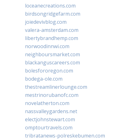
loceanecreations.com
birdsongridgefarm.com
joiedevivblog.com
valera-amsterdam.com
libertybrandhemp.com
norwoodinnwi.com
neighboursmarket.com
blackanguscareers.com
bolesfororegon.com
bodega-ole.com
thestreamlinerlounge.com
mestrinorubanofc.com
novelatherton.com
nassvalleygardens.net
electjohnstewart.com
omptourtravels.com
tribratanews-polreskebumen.com