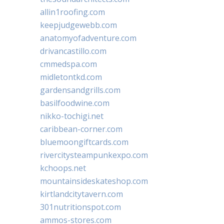
allin1roofing.com
keepjudgewebb.com
anatomyofadventure.com
drivancastillo.com
cmmedspa.com
midletontkd.com
gardensandgrills.com
basilfoodwine.com
nikko-tochigi.net
caribbean-corner.com
bluemoongiftcards.com
rivercitysteampunkexpo.com
kchoops.net
mountainsideskateshop.com
kirtlandcitytavern.com
301nutritionspot.com
ammos-stores.com