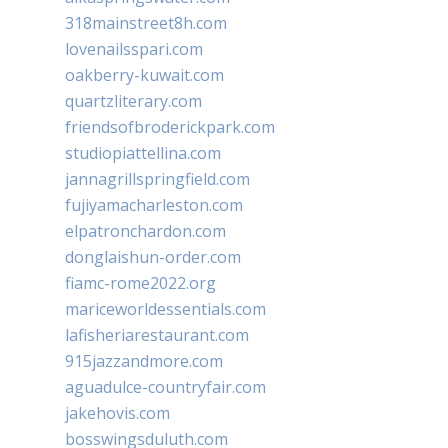
318mainstreet8h.com
lovenailsspari.com
oakberry-kuwait.com
quartzliterary.com
friendsofbroderickpark.com
studiopiattellina.com
jannagrillspringfield.com
fujiyamacharleston.com
elpatronchardon.com
donglaishun-order.com
fiamc-rome2022.org
mariceworldessentials.com
lafisheriarestaurant.com
915jazzandmore.com
aguadulce-countryfair.com
jakehovis.com
bosswingsduluth.com