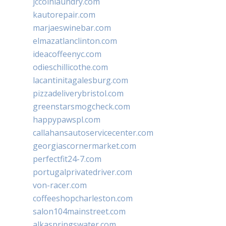
jccoinlaundry.com
kautorepair.com
marjaeswinebar.com
elmazatlanclinton.com
ideacoffeenyc.com
odieschillicothe.com
lacantinitagalesburg.com
pizzadeliverybristol.com
greenstarsmogcheck.com
happypawspl.com
callahansautoservicecenter.com
georgiascornermarket.com
perfectfit24-7.com
portugalprivatedriver.com
von-racer.com
coffeeshopcharleston.com
salon104mainstreet.com
alkaspringswater.com