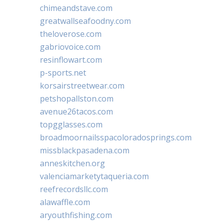
chimeandstave.com
greatwallseafoodny.com
theloverose.com
gabriovoice.com
resinflowart.com
p-sports.net
korsairstreetwear.com
petshopallston.com
avenue26tacos.com
topgglasses.com
broadmoornailsspacoloradosprings.com
missblackpasadena.com
anneskitchen.org
valenciamarketytaqueria.com
reefrecordsllc.com
alawaffle.com
aryouthfishing.com