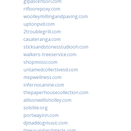
glpascensori.com
rifloorepoxy.com
woolleymillingandpaving.com
uptonpvd.com
2troublegrill.com
casateranga.com
sticksandstonesstudiooh.com
walkers-treeservice.com
shopmossi.com
untamedcollectivesd.com
mxpwellness.com
infernocanine.com
thepaperhousecollection.com
allisonwillisholley.com
solslite.org
portwayinn.com
djmaddogmusic.com
thesoundarchitects.com