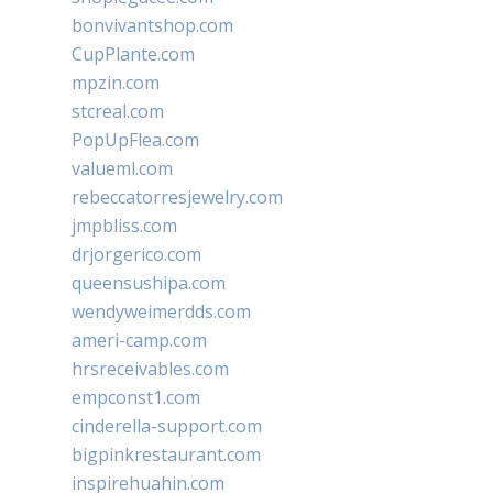
bonvivantshop.com
CupPlante.com
mpzin.com
stcreal.com
PopUpFlea.com
valueml.com
rebeccatorresjewelry.com
jmpbliss.com
drjorgerico.com
queensushipa.com
wendyweimerdds.com
ameri-camp.com
hrsreceivables.com
empconst1.com
cinderella-support.com
bigpinkrestaurant.com
inspirehuahin.com