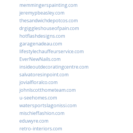
memmingerspainting.com
jeremypbeasley.com
thesandwichdepotcos.com
drgiggleshouseofpain.com
hotflashdesigns.com
garagenadeau.com
lifestylechauffeurservice.com
EverNewNails.com
insideoutdecoratingcentre.com
salvatoresinpoint.com
jovialfloralco.com
johnlscotthometeam.com
u-seehomes.com
watersportslagonissi.com
mischieffashion.com
eduwyre.com
retro-interiors.com