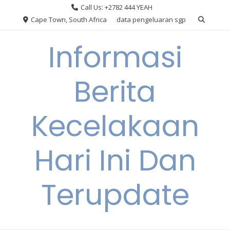
Skip
Call Us: +2782 444 YEAH
to
Cape Town, South Africa
data pengeluaran sgp
content
Informasi
Berita
Kecelakaan
Hari Ini Dan
Terupdate