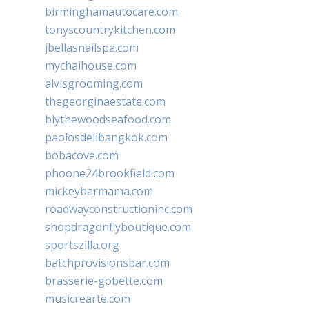
birminghamautocare.com
tonyscountrykitchen.com
jbellasnailspa.com
mychaihouse.com
alvisgrooming.com
thegeorginaestate.com
blythewoodseafood.com
paolosdelibangkok.com
bobacove.com
phoone24brookfield.com
mickeybarmama.com
roadwayconstructioninc.com
shopdragonflyboutique.com
sportszilla.org
batchprovisionsbar.com
brasserie-gobette.com
musicrearte.com