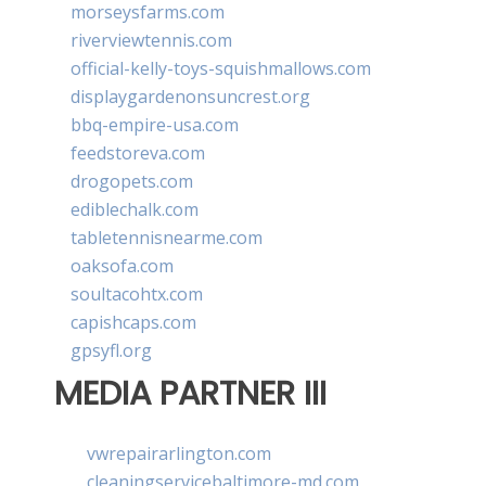
morseysfarms.com
riverviewtennis.com
official-kelly-toys-squishmallows.com
displaygardenonsuncrest.org
bbq-empire-usa.com
feedstoreva.com
drogopets.com
ediblechalk.com
tabletennisnearme.com
oaksofa.com
soultacohtx.com
capishcaps.com
gpsyfl.org
MEDIA PARTNER III
vwrepairarlington.com
cleaningservicebaltimore-md.com