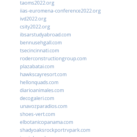
taoms2022.org
iias-euromena-conference2022.org
ivd2022.org
csity2022.org
ibsarstudyabroad.com
bennusehgall.com
tsecincinnati.com
roderconstructiongroup.com
plazabatai.com
hawkscayresort.com
hellonquads.com
diarioanimales.com
decogaleri.com
unavozparadios.com
shoes-vert.com
elbotanicopanama.com
shadyoaksrockportrvpark.com