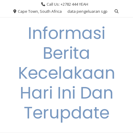
Skip
Call Us: +2782 444 YEAH
to
Cape Town, South Africa
data pengeluaran sgp
content
Informasi
Berita
Kecelakaan
Hari Ini Dan
Terupdate