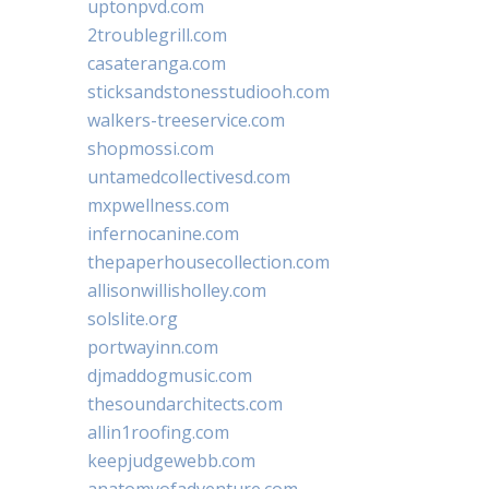
uptonpvd.com
2troublegrill.com
casateranga.com
sticksandstonesstudiooh.com
walkers-treeservice.com
shopmossi.com
untamedcollectivesd.com
mxpwellness.com
infernocanine.com
thepaperhousecollection.com
allisonwillisholley.com
solslite.org
portwayinn.com
djmaddogmusic.com
thesoundarchitects.com
allin1roofing.com
keepjudgewebb.com
anatomyofadventure.com