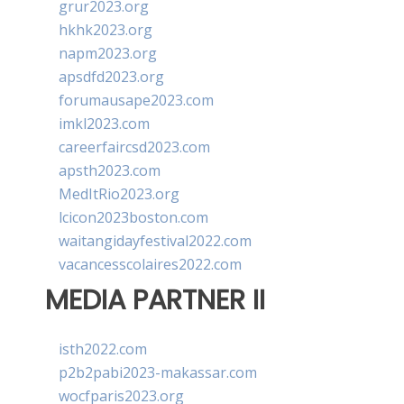
grur2023.org
hkhk2023.org
napm2023.org
apsdfd2023.org
forumausape2023.com
imkl2023.com
careerfaircsd2023.com
apsth2023.com
MedItRio2023.org
lcicon2023boston.com
waitangidayfestival2022.com
vacancesscolaires2022.com
MEDIA PARTNER II
isth2022.com
p2b2pabi2023-makassar.com
wocfparis2023.org