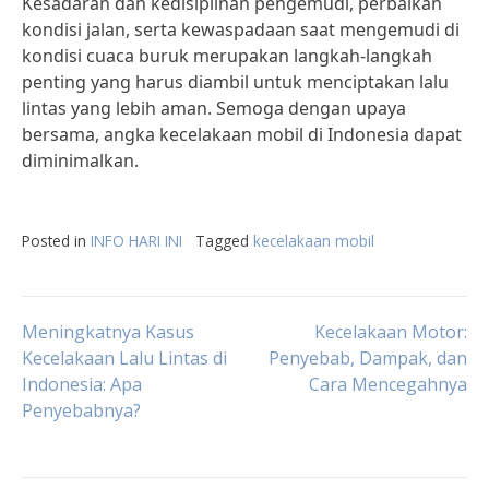
Kesadaran dan kedisiplinan pengemudi, perbaikan
kondisi jalan, serta kewaspadaan saat mengemudi di
kondisi cuaca buruk merupakan langkah-langkah
penting yang harus diambil untuk menciptakan lalu
lintas yang lebih aman. Semoga dengan upaya
bersama, angka kecelakaan mobil di Indonesia dapat
diminimalkan.
Posted in
INFO HARI INI
Tagged
kecelakaan mobil
Post
Meningkatnya Kasus
Kecelakaan Motor:
Kecelakaan Lalu Lintas di
Penyebab, Dampak, dan
Indonesia: Apa
Cara Mencegahnya
navigation
Penyebabnya?