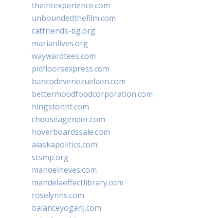
theintexperience.com
unboundedthefilm.com
catfriends-bg.org
marianlives.org
waywardtees.com
pidfloorsexpress.com
bancodevenezuelaen.com
bettermoodfoodcorporation.com
hingstonnt.com
chooseagender.com
hoverboardssale.com
alaskapolitics.com
stsmp.org
manoelneves.com
mandelaeffectlibrary.com
roselynns.com
balanceyoganj.com