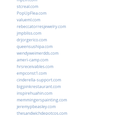
stcreal.com
PopUpFlea.com
valueml.com
rebeccatorresjewelry.com
jmpbliss.com
drjorgerico.com
queensushipa.com
wendyweimerdds.com
ameri-camp.com
hrsreceivables.com
empconst1.com
cinderella-support.com
bigpinkrestaurant.com
inspirehuahin.com
memmingerspainting.com
jeremypbeasley.com
thesandwichdepotcos.com