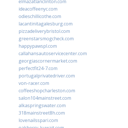
elmazatlanclinton.com
ideacoffeenyc.com
odieschillicothe.com
lacantinitagalesburg.com
pizzadeliverybristol.com
greenstarsmogcheck.com
happypawspl.com
callahansautoservicecenter.com
georgiascornermarket.com
perfectfit24-7.com
portugalprivatedriver.com
von-racer.com
coffeeshopcharleston.com
salon104mainstreet.com
alkaspringswater.com
318mainstreet8h.com
lovenailsspari.com
oakberry-kuwait.com