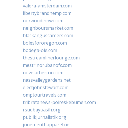
valera-amsterdam.com
libertybrandhemp.com
norwoodinnwi.com
neighboursmarket.com
blackanguscareers.com
bolesfororegon.com
bodega-ole.com
thestreamlinerlounge.com
mestrinorubanofc.com
novelatherton.com
nassvalleygardens.net
electjohnstewart.com
omptourtravels.com
tribratanews-polreskebumen.com
rsudbayuasih.org
publikjurnalistik.org
juneteenthapparel.net