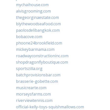
mychaihouse.com
alvisgrooming.com
thegeorginaestate.com
blythewoodseafood.com
paolosdelibangkok.com
bobacove.com
phoone24brookfield.com
mickeybarmama.com
roadwayconstructioninc.com
shopdragonflyboutique.com
sportszilla.org
batchprovisionsbar.com
brasserie-gobette.com
musicrearte.com
morseysfarms.com
riverviewtennis.com
official-kelly-toys-squishmallows.com