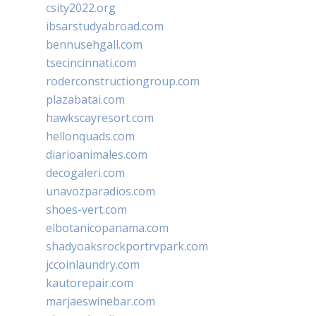
csity2022.org
ibsarstudyabroad.com
bennusehgall.com
tsecincinnati.com
roderconstructiongroup.com
plazabatai.com
hawkscayresort.com
hellonquads.com
diarioanimales.com
decogaleri.com
unavozparadios.com
shoes-vert.com
elbotanicopanama.com
shadyoaksrockportrvpark.com
jccoinlaundry.com
kautorepair.com
marjaeswinebar.com