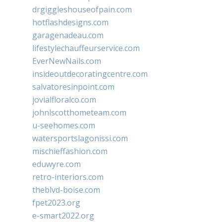
drgiggleshouseofpain.com
hotflashdesigns.com
garagenadeau.com
lifestylechauffeurservice.com
EverNewNails.com
insideoutdecoratingcentre.com
salvatoresinpoint.com
jovialfloralco.com
johnlscotthometeam.com
u-seehomes.com
watersportslagonissi.com
mischieffashion.com
eduwyre.com
retro-interiors.com
theblvd-boise.com
fpet2023.org
e-smart2022.org