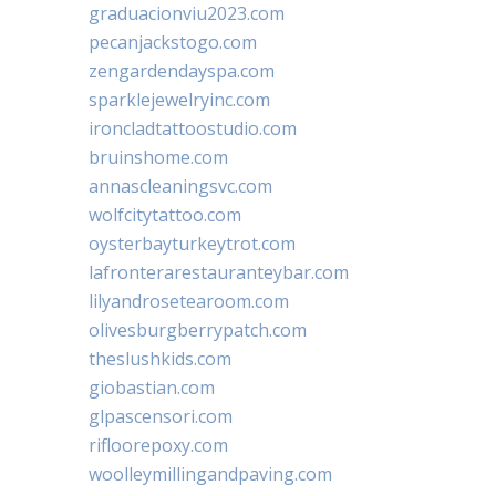
graduacionviu2023.com
pecanjackstogo.com
zengardendayspa.com
sparklejewelryinc.com
ironcladtattoostudio.com
bruinshome.com
annascleaningsvc.com
wolfcitytattoo.com
oysterbayturkeytrot.com
lafronterarestauranteybar.com
lilyandrosetearoom.com
olivesburgberrypatch.com
theslushkids.com
giobastian.com
glpascensori.com
rifloorepoxy.com
woolleymillingandpaving.com