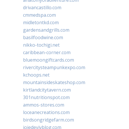
drivancastillo.com
cmmedspa.com
midletontkd.com
gardensandgrills.com
basilfoodwine.com
nikko-tochigi.net
caribbean-corner.com
bluemoongiftcards.com
rivercitysteampunkexpo.com
kchoops.net
mountainsideskateshop.com
kirtlandcitytavern.com
301nutritionspot.com
ammos-stores.com
loceanecreations.com
birdsongridgefarm.com
joiedevivblog.com