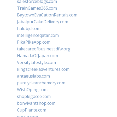
salesforceblogs.com
TrainGames365.com
BaytownEvaCationRentals.com
JabalpurCakeDelivery.com
halobjd.com
intelligenceqatar.com
PikaPikaApp.com
takecareofbusinessdfw.org
HamadaOfJapan.com
VersifyLifestyle.com
kingscreekadventures.com
antaeuslabs.com
purelycleanchemdry.com
WishOping.com
shoplegacee.com
bonvivantshop.com
CupPlante.com
mpzin.com