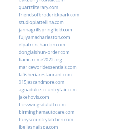
quartzliterary.com
friendsofbroderickpark.com
studiopiattellina.com
jannagrillspringfield.com
fujiyamacharleston.com
elpatronchardon.com
donglaishun-order.com
fiamc-rome2022.org
mariceworldessentials.com
lafisheriarestaurant.com
915jazzandmore.com
aguadulce-countryfair.com
jakehovis.com
bosswingsduluth.com
birminghamautocare.com
tonyscountrykitchen.com
jbellasnailspa.com