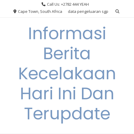
Skip
Call Us: +2782 444 YEAH
to
Cape Town, South Africa
data pengeluaran sgp
content
Informasi
Berita
Kecelakaan
Hari Ini Dan
Terupdate