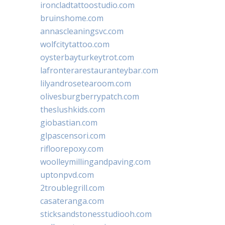
ironcladtattoostudio.com
bruinshome.com
annascleaningsvc.com
wolfcitytattoo.com
oysterbayturkeytrot.com
lafronterarestauranteybar.com
lilyandrosetearoom.com
olivesburgberrypatch.com
theslushkids.com
giobastian.com
glpascensori.com
rifloorepoxy.com
woolleymillingandpaving.com
uptonpvd.com
2troublegrill.com
casateranga.com
sticksandstonesstudiooh.com