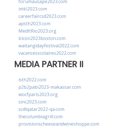
forumausape2023.com
imkl2023.com
careerfaircsd2023.com
apsth2023.com
MedItRio2023.org
lcicon2023boston.com
waitangidayfestival2022.com
vacancesscolaires2022.com
MEDIA PARTNER II
isth2022.com
p2b2pabi2023-makassar.com
wocfparis2023.org
sinc2023.com
scdlqatar2022-qa.com
thecolumbiagrill.com
provisionscheeseandwineshoppe.com