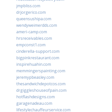
jmpbliss.com
drjorgerico.com
queensushipa.com
wendyweimerdds.com
ameri-camp.com
hrsreceivables.com
empconst1.com
cinderella-support.com
bigpinkrestaurant.com
inspirehuahin.com
memmingerspainting.com
jeremypbeasley.com
thesandwichdepotcos.com
drgiggleshouseofpain.com
hotflashdesigns.com
garagenadeau.com
lifestylechauffeurservice.com