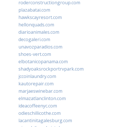
roderconstructiongroup.com
plazabatai.com
hawkscayresort.com
hellonquads.com
diarioanimales.com
decogaleri.com
unavozparadios.com
shoes-vert.com
elbotanicopanama.com
shadyoaksrockportrvpark.com
jccoinlaundry.com
kautorepair.com
marjaeswinebar.com
elmazatlanclinton.com
ideacoffeenyc.com
odieschillicothe.com
lacantinitagalesburg.com