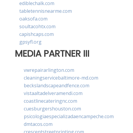
ediblechalk.com
tabletennisnearme.com
oaksofa.com
soultacohtx.com
capishcaps.com
gpsyfl.org
MEDIA PARTNER III
vwrepairarlington.com
cleaningservicebaltimore-md.com
beckslandscapeandfence.com
vistaaltadelveramendi.com
coastlinecateringnc.com
cuesburgershouston.com
psicologiaespecializadaencampeche.com
dmtacos.com
crescentstreetprinting.com