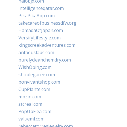
halobjd.com
intelligenceqatar.com
PikaPikaApp.com
takecareofbusinessdfw.org
HamadaOfJapan.com
VersifyLifestyle.com
kingscreekadventures.com
antaeuslabs.com
purelycleanchemdry.com
WishOping.com
shoplegacee.com
bonvivantshop.com
CupPlante.com
mpzin.com
stcreal.com
PopUpFlea.com
valueml.com
rebeccatorresjewelry.com