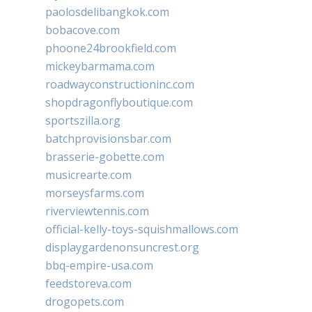
paolosdelibangkok.com
bobacove.com
phoone24brookfield.com
mickeybarmama.com
roadwayconstructioninc.com
shopdragonflyboutique.com
sportszilla.org
batchprovisionsbar.com
brasserie-gobette.com
musicrearte.com
morseysfarms.com
riverviewtennis.com
official-kelly-toys-squishmallows.com
displaygardenonsuncrest.org
bbq-empire-usa.com
feedstoreva.com
drogopets.com