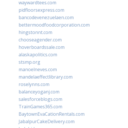
waywardtees.com
pidfloorsexpress.com
bancodevenezuelaen.com
bettermoodfoodcorporation.com
hingstonnt.com
chooseagender.com
hoverboardssale.com
alaskapolitics.com
stsmp.org
manoelneves.com
mandelaeffectlibrary.com
roselynns.com
balanceyoganj.com
salesforceblogs.com
TrainGames365.com
BaytownEvaCationRentals.com
JabalpurCakeDelivery.com