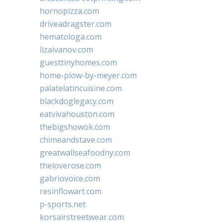
hornopizza.com
driveadragster.com
hematologa.com
lizaivanov.com
guesttinyhomes.com
home-plow-by-meyer.com
palatelatincuisine.com
blackdoglegacy.com
eatvivahouston.com
thebigshowok.com
chimeandstave.com
greatwallseafoodny.com
theloverose.com
gabriovoice.com
resinflowart.com
p-sports.net
korsairstreetwear.com