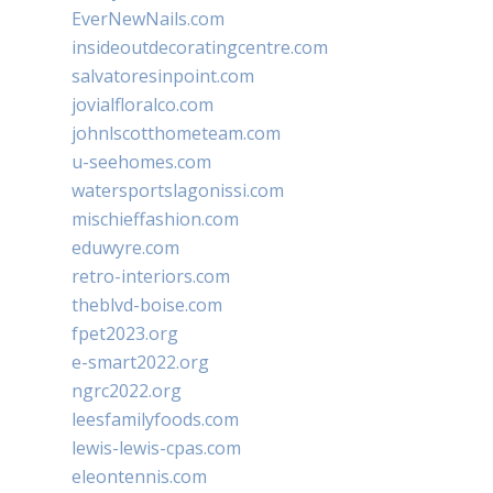
EverNewNails.com
insideoutdecoratingcentre.com
salvatoresinpoint.com
jovialfloralco.com
johnlscotthometeam.com
u-seehomes.com
watersportslagonissi.com
mischieffashion.com
eduwyre.com
retro-interiors.com
theblvd-boise.com
fpet2023.org
e-smart2022.org
ngrc2022.org
leesfamilyfoods.com
lewis-lewis-cpas.com
eleontennis.com