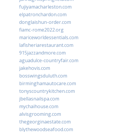
fujiyamacharleston.com
elpatronchardon.com
donglaishun-order.com
fiamc-rome2022.org
mariceworldessentials.com
lafisheriarestaurant.com
915jazzandmore.com
aguadulce-countryfair.com
jakehovis.com
bosswingsduluth.com
birminghamautocare.com
tonyscountrykitchen.com
jbellasnailspa.com
mychaihouse.com
alvisgrooming.com
thegeorginaestate.com
blythewoodseafood.com