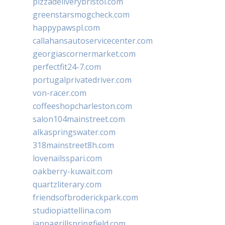
pizzadeliverybristol.com
greenstarsmogcheck.com
happypawspl.com
callahansautoservicecenter.com
georgiascornermarket.com
perfectfit24-7.com
portugalprivatedriver.com
von-racer.com
coffeeshopcharleston.com
salon104mainstreet.com
alkaspringswater.com
318mainstreet8h.com
lovenailsspari.com
oakberry-kuwait.com
quartzliterary.com
friendsofbroderickpark.com
studiopiattellina.com
jannagrillspringfield.com