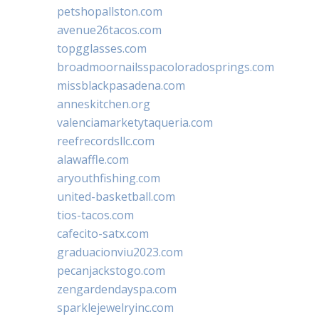
petshopallston.com
avenue26tacos.com
topgglasses.com
broadmoornailsspacoloradosprings.com
missblackpasadena.com
anneskitchen.org
valenciamarketytaqueria.com
reefrecordsllc.com
alawaffle.com
aryouthfishing.com
united-basketball.com
tios-tacos.com
cafecito-satx.com
graduacionviu2023.com
pecanjackstogo.com
zengardendayspa.com
sparklejewelryinc.com