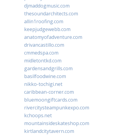
djmaddogmusic.com
thesoundarchitects.com
allin1roofing.com
keepjudgewebb.com
anatomyofadventure.com
drivancastillo.com
cmmedspa.com
midletontkd.com
gardensandgrills.com
basilfoodwine.com
nikko-tochigi.net
caribbean-corner.com
bluemoongiftcards.com
rivercitysteampunkexpo.com
kchoops.net
mountainsideskateshop.com
kirtlandcitytavern.com