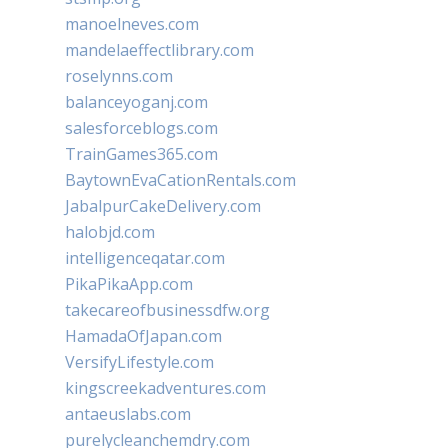
manoelneves.com
mandelaeffectlibrary.com
roselynns.com
balanceyoganj.com
salesforceblogs.com
TrainGames365.com
BaytownEvaCationRentals.com
JabalpurCakeDelivery.com
halobjd.com
intelligenceqatar.com
PikaPikaApp.com
takecareofbusinessdfw.org
HamadaOfJapan.com
VersifyLifestyle.com
kingscreekadventures.com
antaeuslabs.com
purelycleanchemdry.com