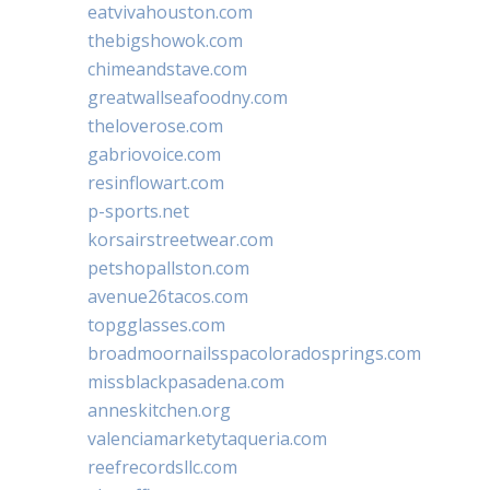
eatvivahouston.com
thebigshowok.com
chimeandstave.com
greatwallseafoodny.com
theloverose.com
gabriovoice.com
resinflowart.com
p-sports.net
korsairstreetwear.com
petshopallston.com
avenue26tacos.com
topgglasses.com
broadmoornailsspacoloradosprings.com
missblackpasadena.com
anneskitchen.org
valenciamarketytaqueria.com
reefrecordsllc.com