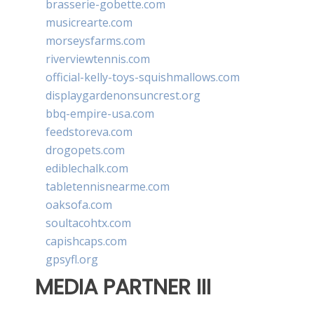
brasserie-gobette.com
musicrearte.com
morseysfarms.com
riverviewtennis.com
official-kelly-toys-squishmallows.com
displaygardenonsuncrest.org
bbq-empire-usa.com
feedstoreva.com
drogopets.com
ediblechalk.com
tabletennisnearme.com
oaksofa.com
soultacohtx.com
capishcaps.com
gpsyfl.org
MEDIA PARTNER III