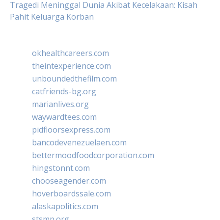
Tragedi Meninggal Dunia Akibat Kecelakaan: Kisah
Pahit Keluarga Korban
okhealthcareers.com
theintexperience.com
unboundedthefilm.com
catfriends-bg.org
marianlives.org
waywardtees.com
pidfloorsexpress.com
bancodevenezuelaen.com
bettermoodfoodcorporation.com
hingstonnt.com
chooseagender.com
hoverboardssale.com
alaskapolitics.com
stsmp.org