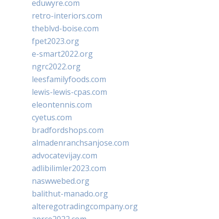
eduwyre.com
retro-interiors.com
theblvd-boise.com
fpet2023.org
e-smart2022.org
ngrc2022.org
leesfamilyfoods.com
lewis-lewis-cpas.com
eleontennis.com
cyetus.com
bradfordshops.com
almadenranchsanjose.com
advocatevijay.com
adlibilimler2023.com
naswwebed.org
balithut-manado.org
alteregotradingcompany.org