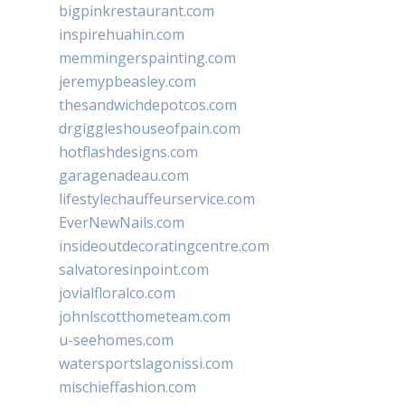
bigpinkrestaurant.com
inspirehuahin.com
memmingerspainting.com
jeremypbeasley.com
thesandwichdepotcos.com
drgiggleshouseofpain.com
hotflashdesigns.com
garagenadeau.com
lifestylechauffeurservice.com
EverNewNails.com
insideoutdecoratingcentre.com
salvatoresinpoint.com
jovialfloralco.com
johnlscotthometeam.com
u-seehomes.com
watersportslagonissi.com
mischieffashion.com