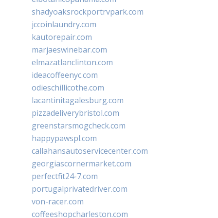
shadyoaksrockportrvpark.com
jccoinlaundry.com
kautorepair.com
marjaeswinebar.com
elmazatlanclinton.com
ideacoffeenyc.com
odieschillicothe.com
lacantinitagalesburg.com
pizzadeliverybristol.com
greenstarsmogcheck.com
happypawspl.com
callahansautoservicecenter.com
georgiascornermarket.com
perfectfit24-7.com
portugalprivatedriver.com
von-racer.com
coffeeshopcharleston.com