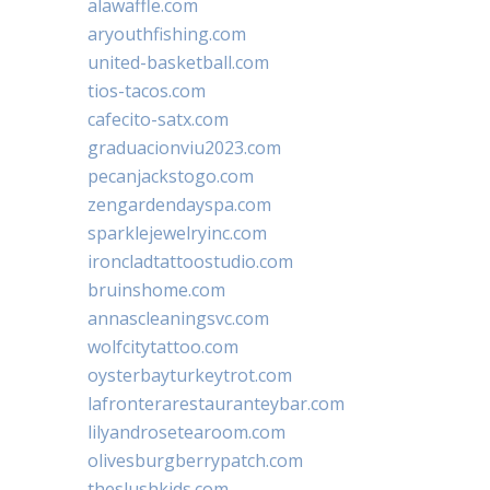
alawaffle.com
aryouthfishing.com
united-basketball.com
tios-tacos.com
cafecito-satx.com
graduacionviu2023.com
pecanjackstogo.com
zengardendayspa.com
sparklejewelryinc.com
ironcladtattoostudio.com
bruinshome.com
annascleaningsvc.com
wolfcitytattoo.com
oysterbayturkeytrot.com
lafronterarestauranteybar.com
lilyandrosetearoom.com
olivesburgberrypatch.com
theslushkids.com