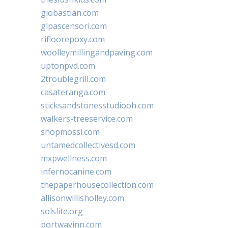
giobastian.com
glpascensori.com
rifloorepoxy.com
woolleymillingandpaving.com
uptonpvd.com
2troublegrill.com
casateranga.com
sticksandstonesstudiooh.com
walkers-treeservice.com
shopmossi.com
untamedcollectivesd.com
mxpwellness.com
infernocanine.com
thepaperhousecollection.com
allisonwillisholley.com
solslite.org
portwayinn.com