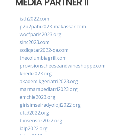
MEDIA PARTNER II
isth2022.com
p2b2pabi2023-makassar.com
wocfparis2023.org
sinc2023.com
scdlqatar2022-qa.com
thecolumbiagrill.com
provisionscheeseandwineshoppe.com
khedi2023.org
akademikgeriatri2023.org
marmarapediatri2023.org
emchie2023.org
girisimselradyoloji2022.org
utcd2022.org
biosensor2022.org
ialp2022.org