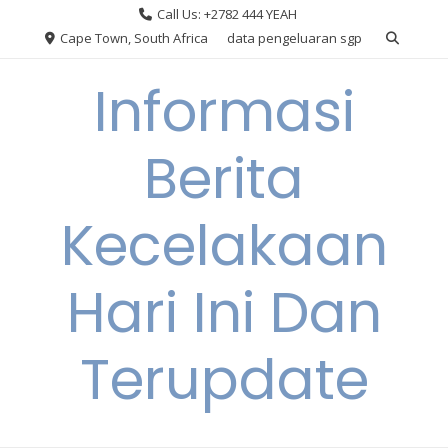
Skip
Call Us: +2782 444 YEAH
to
Cape Town, South Africa
data pengeluaran sgp
content
Informasi
Berita
Kecelakaan
Hari Ini Dan
Terupdate