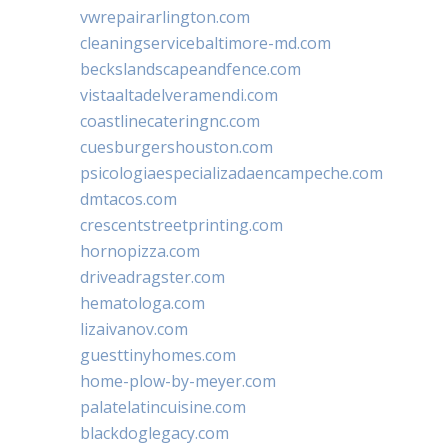
vwrepairarlington.com
cleaningservicebaltimore-md.com
beckslandscapeandfence.com
vistaaltadelveramendi.com
coastlinecateringnc.com
cuesburgershouston.com
psicologiaespecializadaencampeche.com
dmtacos.com
crescentstreetprinting.com
hornopizza.com
driveadragster.com
hematologa.com
lizaivanov.com
guesttinyhomes.com
home-plow-by-meyer.com
palatelatincuisine.com
blackdoglegacy.com