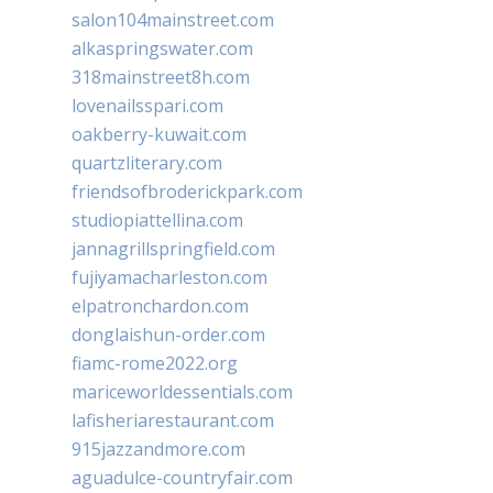
salon104mainstreet.com
alkaspringswater.com
318mainstreet8h.com
lovenailsspari.com
oakberry-kuwait.com
quartzliterary.com
friendsofbroderickpark.com
studiopiattellina.com
jannagrillspringfield.com
fujiyamacharleston.com
elpatronchardon.com
donglaishun-order.com
fiamc-rome2022.org
mariceworldessentials.com
lafisheriarestaurant.com
915jazzandmore.com
aguadulce-countryfair.com