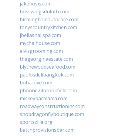
jakehovis.com
bosswingsduluth.com
birminghamautocare.com
tonyscountrykitchen.com
jbellasnailspa.com
mychaihouse.com
alvisgrooming.com
thegeorginaestate.com
blythewoodseafood.com
paolosdelibangkok.com
bobacove.com
phoone24brookfield.com
mickeybarmama.com
roadwayconstructioninc.com
shopdragonflyboutique.com
sportszilla.org
batchprovisionsbar.com