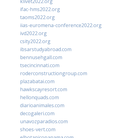
klivet2022.org
ifac-hms2022.org
taoms2022.org
iias-euromena-conference2022.org
ivd2022.org
csity2022.org
ibsarstudyabroad.com
bennusehgall.com
tsecincinnati.com
roderconstructiongroup.com
plazabatai.com
hawkscayresort.com
hellonquads.com
diarioanimales.com
decogaleri.com
unavozparadios.com
shoes-vert.com
elbotanicopanama.com