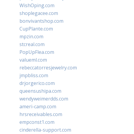
WishOping.com
shoplegacee.com
bonvivantshop.com
CupPlante.com
mpzin.com
stcreal.com
PopUpFlea.com
valueml.com
rebeccatorresjewelry.com
jmpbliss.com
drjorgerico.com
queensushipa.com
wendyweimerdds.com
ameri-camp.com
hrsreceivables.com
empconst1.com
cinderella-support.com